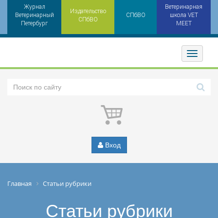
Журнал
Ветеринарная
Издательство
Ветеринарный
СПбВО
школа VET
СПбВО
Петербург
MEET
Toggler
Вход
Главная
Статьи рубрики
Статьи рубрики