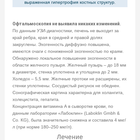
выраженная гипертрофия костных структур.
Офтальмоскопия не выявила никаких изменений.
По данным УЗИ-диагностики, печень не выходит за
край ребра, края в средней и правой долях
закруглены. Эхогенность диффузно повышена,
имеются очаги с пониженной эхогенностью по краям.
Обнаружено локальное повышение эхогенности в
области желчного пузыря. Желчный пузырь – до 18 мм
в диаметре, стенка уплотнена и утолщена до 2 мм.
Холедох – 5,5 мм. Желчные протоки не расширены, их
стенки уплотнены. Сосудистый рисунок не обеднен.
Сонографическая картина характерна для холангита,
холецистита, гепатита.
Концентрация витамина А в сыворотке крови, по
данным лаборатории «Лабоклин» (Laboklin Gmbh &
Co. KG), была значительно снижена и составила 4 мкг/
л (при норме 180–250 мкг/л).
Лечение