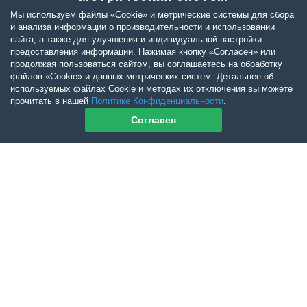
Мы используем файлы «Cookie» и метрические системы для сбора
и анализа информации о производительности и использовании
сайта, а также для улучшения и индивидуальной настройки
предоставления информации. Нажимая кнопку «Согласен» или
продолжая пользоваться сайтом, вы соглашаетесь на обработку
файлов «Cookie» и данных метрических систем. Детальнее об
используемых файлах Cookie и методах их отключения вы можете
прочитать в нашей
Политике Конфиденциальности
.
Согласен
Контакты журнала
По всем вопросам приобретения журнала Ветеринарный Петербург
обращайтесь:
Тел:
+7-960-272-75-98
tatyana.albul@yandex.ru
По всем вопросам приобретения книг обращайтесь: