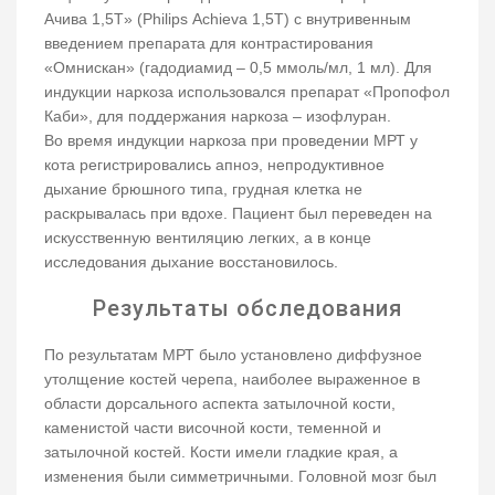
Ачива 1,5T» (Philips Achieva 1,5T) с внутривенным
введением препарата для контрастирования
«Омнискан» (гадодиамид – 0,5 ммоль/мл, 1 мл). Для
индукции наркоза использовался препарат «Пропофол
Каби», для поддержания наркоза – изофлуран.
Во время индукции наркоза при проведении МРТ у
кота регистрировались апноэ, непродуктивное
дыхание брюшного типа, грудная клетка не
раскрывалась при вдохе. Пациент был переведен на
искусственную вентиляцию легких, а в конце
исследования дыхание восстановилось.
Результаты обследования
По результатам МРТ было установлено диффузное
утолщение костей черепа, наиболее выраженное в
области дорсального аспекта затылочной кости,
каменистой части височной кости, теменной и
затылочной костей. Кости имели гладкие края, а
изменения были симметричными. Головной мозг был