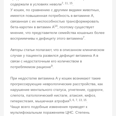
7, 11, 15
содержали в условиях неволи
.
У кошек, по сравнению с другими видами животных,
имеется повышенная потребность в витамине А,
связанная с их неспособностью трансформировать
14
бета-каротин в витамин А
, поэтому существует
мнение, что представители семейства кошачьих более
7
восприимчивы к дефициту этого витамина
.
Авторы статьи полагают, что в описанном клиническом
случае у пациента развился дефицит витамина А в
связи с недостаточным его количеством в
9
потребляемом рационе
.
При недостатке витамина А у кошек возникают такие
прогрессирующие неврологические расстройства, как
нарушение ментального статуса, угнетение, судороги,
слепота, патологический нистагм, атаксия, кифоз,
5, 6, 7, 13, 15
гиперестезия, мышечная атрофия
.
Чаще всего подобные изменения приводят к
мультифокальным поражениям ЦНС. Степень