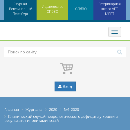
Журнал
Ветеринарная
Издательство
Ветеринарный
СПбВО
школа VET
СПбВО
Петербург
MEET
Toggler
Вход
Главная
Журналы
2020
№1-2020
Клинический случай неврологического дефицита у кошки в
результате гиповитаминоза А