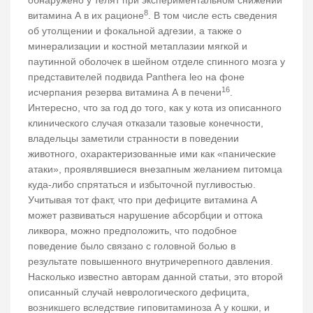
8
витамина А в их рационе
. В том числе есть сведения
об утолщении и фокальной адгезии, а также о
минерализации и костной метаплазии мягкой и
паутинной оболочек в шейном отделе спинного мозга у
представителей подвида Panthera leo на фоне
16
исчерпания резерва витамина А в печени
.
Интересно, что за год до того, как у кота из описанного
клинического случая отказали тазовые конечности,
владельцы заметили странности в поведении
животного, охарактеризованные ими как «панические
атаки», проявлявшиеся внезапным желанием питомца
куда-либо спрятаться и избыточной пугливостью.
Учитывая тот факт, что при дефиците витамина А
может развиваться нарушение абсорбции и оттока
ликвора, можно предположить, что подобное
поведение было связано с головной болью в
результате повышенного внутричерепного давления.
Насколько известно авторам данной статьи, это второй
описанный случай неврологического дефицита,
возникшего вследствие гиповитаминоза А у кошки, и