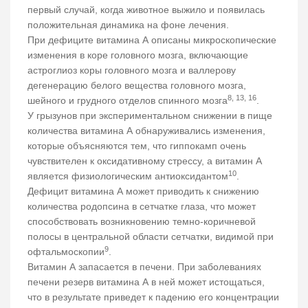
первый случай, когда животное выжило и появилась
положительная динамика на фоне лечения.
При дефиците витамина А описаны микроскопические
изменения в коре головного мозга, включающие
астроглиоз коры головного мозга и валлерову
дегенерацию белого вещества головного мозга,
8, 13, 16
шейного и грудного отделов спинного мозга
.
У грызунов при экспериментальном снижении в пище
количества витамина А обнаруживались изменения,
которые объясняются тем, что гиппокамп очень
чувствителен к оксидативному стрессу, а витамин А
10
является физиологическим антиоксидантом
.
Дефицит витамина А может приводить к снижению
количества родопсина в сетчатке глаза, что может
способствовать возникновению темно-коричневой
полосы в центральной области сетчатки, видимой при
9
офтальмоскопии
.
Витамин А запасается в печени. При заболеваниях
печени резерв витамина А в ней может истощаться,
что в результате приведет к падению его концентрации