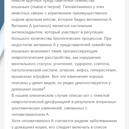
неволе крупных представителей семейства
кошачьих (львов и тигров). Гиповитаминоз у этих
животных связан с кормлением преимущественно
сырым красным мясом, которое бедно витамином А.
Витамин А (ретинол) является системным
антиоксидантом, который участвует в регуляции
большого количества биологических процессов. При
недостатке витамина А у представителей семейства
кошачьих возникают такие прогрессирующие
неврологические расстройства, как нарушение
ментального статуса, угнетение, судороги, слепота,
патологический нистагм, атаксия, кифоз, гиперестезия,
мышечная атрофия. Все эти изменения хорошо
описаны у диких видов, но редко диагностируются у
9
домашних кошек
.
В нашем клиническом случае описан кот с тяжелой
неврологической дисфункцией в результате вторичных
анатомических изменений, связанных с
гиповитаминозом А.
Хотя гиповитаминоз А считается редким заболеванием
у домашних кошек, его следует включать в список