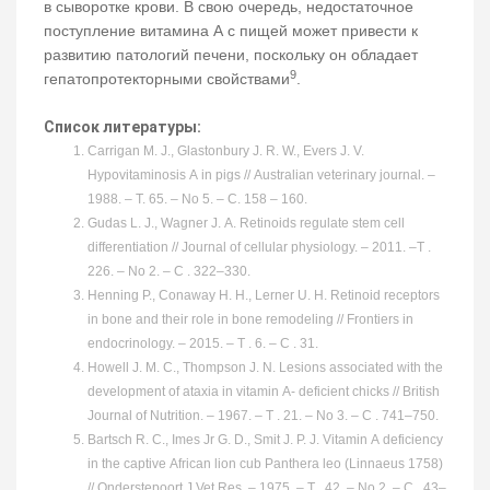
в сыворотке крови. В свою очередь, недостаточное
поступление витамина А с пищей может привести к
развитию патологий печени, поскольку он обладает
9
гепатопротекторными свойствами
.
Список литературы:
Carrigan M. J., Glastonbury J. R. W., Evers J. V.
Hypovitaminosis A in pigs // Australian veterinary journal. –
1988. – Т. 65. – No 5. – С. 158 – 160.
Gudas L. J., Wagner J. A. Retinoids regulate stem cell
differentiation // Journal of cellular physiology. – 2011. –Т .
226. – No 2. – С . 322–330.
Henning P., Conaway H. H., Lerner U. H. Retinoid receptors
in bone and their role in bone remodeling // Frontiers in
endocrinology. – 2015. – Т . 6. – С . 31.
Howell J. M. C., Thompson J. N. Lesions associated with the
development of ataxia in vitamin A- deficient chicks // British
Journal of Nutrition. – 1967. – Т . 21. – No 3. – С . 741–750.
Bartsch R. C., Imes Jr G. D., Smit J. P. J. Vitamin A deficiency
in the captive African lion cub Panthera leo (Linnaeus 1758)
// Onderstepoort J Vet Res. – 1975. – Т . 42. – No 2. – С . 43–