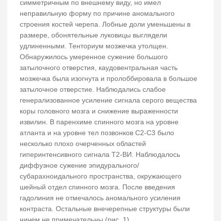
симметричным по внешнему виду, но имел
неправильную форму по причине аномального
строения костей черепа. Лобные доли уменьшены в
размере, обонятельные луковицы выглядели
удлиненными. Тенториум мозжечка утолщен.
Обнаружилось умеренное сужение большого
затылочного отверстия, каудовентральная часть
мозжечка была изогнута и пролоббировала в большое
затылочное отверстие. Наблюдались слабое
генерализованное усиление сигнала серого вещества
коры головного мозга и снижение выраженности
извилин. В паренхиме спинного мозга на уровне
атланта и на уровне тел позвонков С2-С3 было
несколько плохо очерченных областей
гиперинтенсивного сигнала Т2-ВИ. Наблюдалось
диффузное сужение эпидурального/
субарахноидального пространства, окружающего
шейный отдел спинного мозга. После введения
гадолиния не отмечалось аномального усиления
контраста. Остальные внечерепные структуры были
ничем не примечательны (рис. 1).