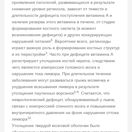
проявления патологий, развивающихся в результате
снижения уровня ретинола, зависит от тяжести и
длительности дефицита поступления витамина А и
наличия резерва этого витамина в печени, от стадии
формирования костного скелета (в момент
возникновения дефицита) и других конкурирующих
8
нарушений питания
. Вероятнее всего, ретиноиды
играют важную роль в формировании костных структур
3
и их перестройки
. Часто при дефиците витамина А
регистрируют утолщение костей черепа, следствием
чего являются компрессия головного мозга и
нарушение тока ликвора. При длительном течении
заболевания могут развиваться грыжа мозжечка и
ухудшение всасывания ликвора в результате
5-8
утолщения паутинных ворсинок
. Считается, что
неврологический дефицит, обнаруживаемый у львов,
связан с компрессией спинного мозга и повышением
внутричерепного давления на фоне нарушения оттока
16
ликвора
.
Утолщение твердой мозговой оболочки было
обнаружено у телят при экспериментальном снижении