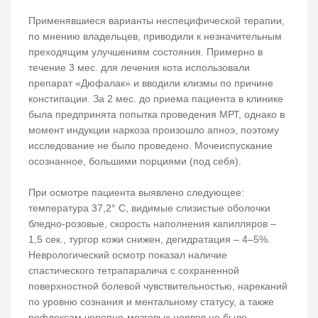
Применявшиеся варианты неспецифической терапии,
по мнению владельцев, приводили к незначительным
преходящим улучшениям состояния. Примерно в
течение 3 мес. для лечения кота использовали
препарат «Дюфалак» и вводили клизмы по причине
констипации. За 2 мес. до приема пациента в клинике
была предпринята попытка проведения МРТ, однако в
момент индукции наркоза произошло апноэ, поэтому
исследование не было проведено. Мочеиспускание
осознанное, большими порциями (под себя).
При осмотре пациента выявлено следующее:
температура 37,2° С, видимые слизистые оболочки
бледно-розовые, скорость наполнения капилляров –
1,5 сек., тургор кожи снижен, дегидратация – 4–5%.
Неврологический осмотр показал наличие
спастического тетрапаралича с сохраненной
поверхностной болевой чувствительностью, нареканий
по уровню сознания и ментальному статусу, а также
рефлексам черепно-мозговых нервов не было.