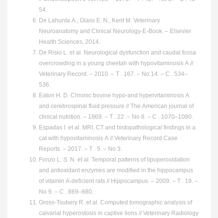
54.
De Lahunta A., Glass E. N., Kent M. Veterinary
Neuroanatomy and Clinical Neurology-E-Book. – Elsevier
Health Sciences, 2014.
De Risio L. et al. Neurological dysfunction and caudal fossa
overcrowding in a young cheetah with hypovitaminosis A //
Veterinary Record. – 2010. – Т . 167. – No 14. – С . 534–
536.
Eaton H. D. Chronic bovine hypo-and hypervitaminosis A
and cerebrospinal fluid pressure // The American journal of
clinical nutrition. – 1969. – Т . 22. – No 8. – С . 1070–1080.
Espadas I. et al. MRI, CT and histopathological findings in a
cat with hypovitaminosis A // Veterinary Record Case
Reports. – 2017. – Т . 5. – No 3.
Fonzo L. S. N. et al. Temporal patterns of lipoperoxidation
and antioxidant enzymes are modified in the hippocampus
of vitamin A‐deficient rats // Hippocampus. – 2009. – Т . 19. –
No 9. – С . 869–880.
Gross‐Tsubery R. et al. Computed tomographic analysis of
calvarial hyperostosis in captive lions // Veterinary Radiology