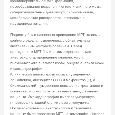
краниоцервикальная мальформация),
новообразование позвоночника и/или спинного мозга,
субарахноидальный дивертикул, сирингомиелия,
метаболические расстройства, связанные с
нарушением питания.
Пациенту было назначено проведение МРТ головы и
шейного отдела позвоночника с обязательным
внутривенным контрастированием. Перед
проведением МРТ были рекомендованы: осмотр
анестезиолога, проведение клинического и
биохимического анализов крови, общего анализа мочи
и эхокардиография.
Клинический анализ крови показал умеренную
лейкопению, анизоцитоз (+++) и макроцитоз (+), а
биохимический – умеренное повышение креатинина и
мочевины, что могло быть связано с дегидратацией
пациента. Эхокардиография выявила умеренную
гипертрофию задней стенки левого желудочка.
После консультаций анестезиолога и терапевта
пациенту была проведена МРТ на томографе «Филипс