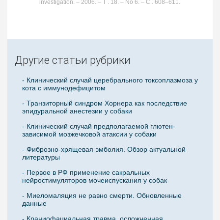
investigation. – 2006. – Т . 18. – No 6. – С . 608–611.
Другие статьи рубрики
- Клинический случай церебрального токсоплазмоза у
кота с иммунодефицитом
- Транзиторный синдром Хорнера как последствие
эпидуральной анестезии у собаки
- Клинический случай предполагаемой глютен-
зависимой мозжечковой атаксии у собаки
- Фиброзно-хрящевая эмболия. Обзор актуальной
литературы
- Первое в РФ применение сакральных
нейростимуляторов мочеиспускания у собак
- Миеломаляция не равно смерти. Обновленные
данные
- Краниофациальная травма, осложненная