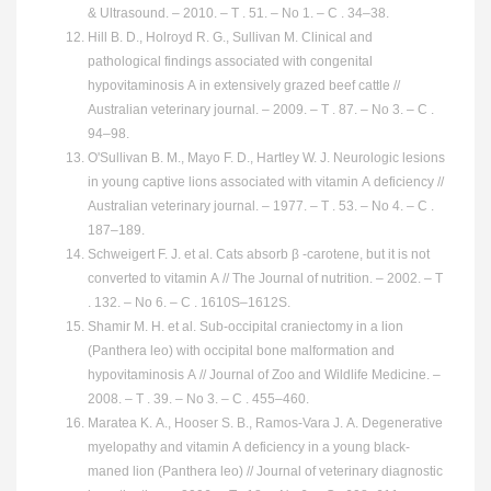
& Ultrasound. – 2010. – Т . 51. – No 1. – С . 34–38.
Hill B. D., Holroyd R. G., Sullivan M. Clinical and
pathological findings associated with congenital
hypovitaminosis A in extensively grazed beef cattle //
Australian veterinary journal. – 2009. – Т . 87. – No 3. – С .
94–98.
O'Sullivan B. M., Mayo F. D., Hartley W. J. Neurologic lesions
in young captive lions associated with vitamin A deficiency //
Australian veterinary journal. – 1977. – Т . 53. – No 4. – С .
187–189.
Schweigert F. J. et al. Cats absorb β -carotene, but it is not
converted to vitamin A // The Journal of nutrition. – 2002. – Т
. 132. – No 6. – С . 1610S–1612S.
Shamir M. H. et al. Sub-occipital craniectomy in a lion
(Panthera leo) with occipital bone malformation and
hypovitaminosis A // Journal of Zoo and Wildlife Medicine. –
2008. – Т . 39. – No 3. – С . 455–460.
Maratea K. A., Hooser S. B., Ramos-Vara J. A. Degenerative
myelopathy and vitamin A deficiency in a young black-
maned lion (Panthera leo) // Journal of veterinary diagnostic