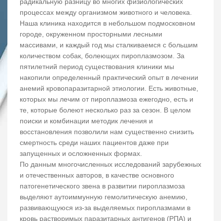
радикальную разницу во многих физиологических
процессах между организмом животного и человека.
Наша клиника находится в небольшом подмосковном
городе, окруженном просторными лесными
массивами, и каждый год мы сталкиваемся с большим
количеством собак, болеющих пироплазмозом. За
пятилетний период существования клиники мы
накопили определенный практический опыт в лечении
анемий кровопаразитарной этиологии. Есть животные,
которых мы лечим от пироплазмоза ежегодно, есть и
те, которые болеют несколько раз за сезон. В целом
поиски и комбинации методик лечения и
восстановления позволили нам существенно снизить
смертность среди наших пациентов даже при
запущенных и осложненных формах.
По данным многочисленных исследований зарубежных
и отечественных авторов, в качестве основного
патогенетического звена в развитии пироплазмоза
выделяют аутоиммунную гемолитическую анемию,
развивающуюся из-за выделяемых пироплазмами в
кровь растворимых паразитарных антигенов (РПА) и