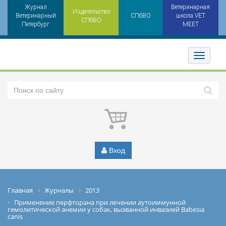
Журнал
Ветеринарная
Издательство
Ветеринарный
СПбВО
школа VET
СПбВО
Петербург
MEET
Toggler
Вход
Главная
Журналы
2013
Применение перфторана при лечении аутоиммунной
гемолитической анемии у собак, вызванной инвазией Babesia
canis