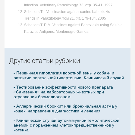
infection. Veterinary Parasitology, 73, стр. 35-41, 1997.
Schetters Th. Vaccinacion against canine babeziozis.
Trends in Parazitology, том 21, (4), 179-184, 2005
Schetters T. P. M. Vaccines against Babeziozis using Soluble
Parazitte Antigens. Montenegro Games.
Другие статьи рубрики
- Первичная гипоплазия воротной вены у собаки и
развитие портальной гипертензии. Клинический случай
- Тестирование эффективности нового препарата
«Сангвения» на лабораторных животных при
отравлении бромадиолоном
- Аллергический бронхит или бронхиальная астма у
кошек: направления диагностики и лечения
- Клинический случай аутоиммунной гемолитической
анемии с поражением клеток-предшественников у
котенка