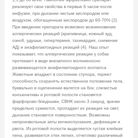
реализует свои свойства в первые 6 часов после
инфузии, при дыхании чистым кислородом или
воздухом, обогащенным кислородом до 60-70% (2).
При введении препарата возможно возникновение
аллергических реакций (крапивница, кожный зуд,
озноб, удушье, гипертермия, тахикардия, снижение
АД) и анафилактоидных реакций (4). Наш опыт
показывает, что аллергические реакции у собак
протекают в виде внезапного молниеносно
развивающегося анафилактоидного коллапса.
Животные впадают в состояние ступора, теряют
способность сохранять естественное положение тела,
буквально в оцепенении валятся на бок; слизистые
конъюнктивы и ротовой полости становятся
фарфорово-бледными, СВНК около 3 секунд, зрачки
предельно сужаются, пропадает их реакция на свет,
дыхание становится поверхностным. Возможны
непроизвольные акты мочеиспускания, дефекации и
рвота. Из ротовой полости выделяется густая клейкая
пена, развивается отек легких, отчетливо различимый