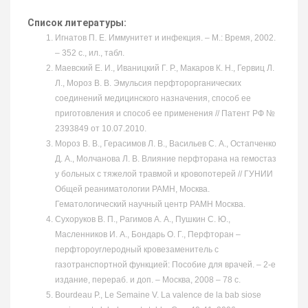
Список литературы:
Игнатов П. Е. Иммунитет и инфекция. – М.: Время, 2002.
– 352 с., ил., табл.
Маевский Е. И., Иваницкий Г. Р., Макаров К. Н., Гервиц Л.
Л., Мороз В. В. Эмульсия перфторорганических
соединений медицинского назначения, способ ее
приготовления и способ ее применения // Патент РФ №
2393849 от 10.07.2010.
Мороз В. В., Герасимов Л. В., Васильев С. А., Остапченко
Д. А., Молчанова Л. В. Влияние перфторана на гемостаз
у больных с тяжелой травмой и кровопотерей // ГУНИИ
Общей реаниматологии РАМН, Москва.
Гематологический научный центр РАМН Москва.
Сухоруков В. П., Рагимов А. А., Пушкин С. Ю.,
Масленников И. А., Бондарь О. Г., Перфторан –
перфтороуглеродный кровезаменитель с
газотранспортной функцией: Пособие для врачей. – 2-е
издание, перераб. и доп. – Москва, 2008 – 78 с.
Bourdeau P., Le Semaine V. La valence de la bab siose