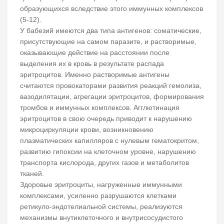
образующихся вследствие этого иммунных комплексов
(5-12).
У бабезий имеются два типа антигенов: соматические,
присутствующие на самом паразите, и растворимые,
оказывающие действие на расстоянии после
выделения их в кровь в результате распада
эритроцитов. Именно растворимые антигены
считаются провокаторами развития реакций гемолиза,
вазодилятации, агрегации эритроцитов, формирования
тромбов и иммунных комплексов. Агглютинация
эритроцитов в свою очередь приводит к нарушению
микроциркуляции крови, возникновению
плазматических капилляров с нулевым гематокритом,
развитию гипоксии на клеточном уровне, нарушению
транспорта кислорода, других газов и метаболитов
тканей.
Здоровые эритроциты, нагруженные иммунными
комплексами, усиленно разрушаются клетками
ретикуло-эндотелиальной системы, реализуются
механизмы внутиклеточного и внутрисосудистого