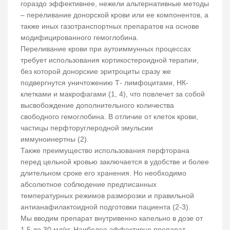
гораздо эффективнее, нежели альтернативные методы
– переливание донорской крови или ее компонентов, а
также иных газотранспортных препаратов на основе
модифицированного гемоглобина.
Переливание крови при аутоиммунных процессах
требует использования кортикостероидной терапии,
без которой донорские эритроциты сразу же
подвергнутся уничтожению Т- лимфоцитами, НК-
клетками и макрофагами (1, 4), что повлечет за собой
высвобождение дополнительного количества
свободного гемоглобина. В отличие от клеток крови,
частицы перфторуглеродной эмульсии
иммуноинертны (2).
Также преимущество использования перфторана
перед цельной кровью заключается в удобстве и более
длительном сроке его хранения. Но необходимо
абсолютное соблюдение предписанных
температурных режимов разморозки и правильной
антианафилактоидной подготовки пациента (2-3).
Мы вводим препарат внутривенно капельно в дозе от
1,5 до 30 мл/кг. Наиболее эффективно препарат