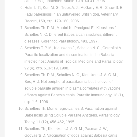
canine est globalement stable. Стр. 40-41, 2006.
Holm L. P., Kerr M. G., Trees A. J., McGarry E. R., Shaw S. E.
Fatal babesiosis in an untravelled British dog. Veterinary
Record, 159, стр. 179-180, 2006.
Schetters Th. P. M., Moubri K., Precigout E., Kleuskens J.,
Scholtes N. C. Different Babesia canis isolates, different
diseases. Gorenflot, Parasitology, 493, 1997.
Schetters T. P. M., Kleuskens J., Scholtes N. C., Gorenflot A.
Parasite localization and dissemination in the Babesia-
infected host. Annals of Tropical Medicine and Parasitology,
92 (4), стр. 513-519, 1998.
Schetters Th. P. M., Scholtes N. C., Kleuskens J. A. G. M.,
Bos, H. J. Not peripheral parasitaemia but the level of
soluble parasite antigen in plasma correlates with vaccine
efficacy against Babesia canis. Parasite Immunology, 18 (1),
стр. 1-6, 1996.
Schetters Th. Montenegro-James S. Vaccination against
Babesiosis using Soluble Parasite Antigens. Parasitology
Today, 11 (12), 456-462, 1995.
Schetters Th., Kleuskens J. A. G. M., Pasman J. W.,
Goovaerts D. Vaccination of dogs against Babesia canis