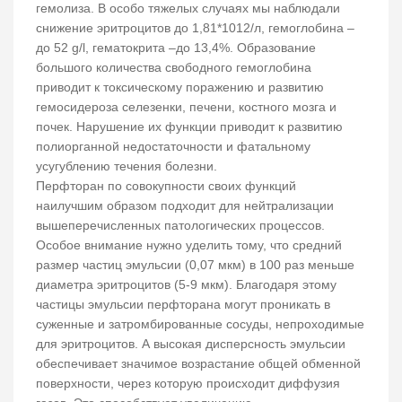
гемолиза. В особо тяжелых случаях мы наблюдали
снижение эритроцитов до 1,81*1012/л, гемоглобина –
до 52 g/l, гематокрита –до 13,4%. Образование
большого количества свободного гемоглобина
приводит к токсическому поражению и развитию
гемосидероза селезенки, печени, костного мозга и
почек. Нарушение их функции приводит к развитию
полиорганной недостаточности и фатальному
усугублению течения болезни.
Перфторан по совокупности своих функций
наилучшим образом подходит для нейтрализации
вышеперечисленных патологических процессов.
Особое внимание нужно уделить тому, что средний
размер частиц эмульсии (0,07 мкм) в 100 раз меньше
диаметра эритроцитов (5-9 мкм). Благодаря этому
частицы эмульсии перфторана могут проникать в
суженные и затромбированные сосуды, непроходимые
для эритроцитов. А высокая дисперсность эмульсии
обеспечивает значимое возрастание общей обменной
поверхности, через которую происходит диффузия