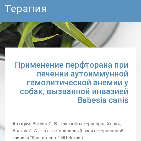
Терапия
Применение перфторана при
лечении аутоиммунной
гемолитической анемии у
собак, вызванной инвазией
Babesia canis
Авторы
: Вотрин С. В., главный ветеринарный врач;
Волков И. А., к.в.н. ветеринарный врач ветеринарной
клиники "Крошка енот" ИП Вотрин.