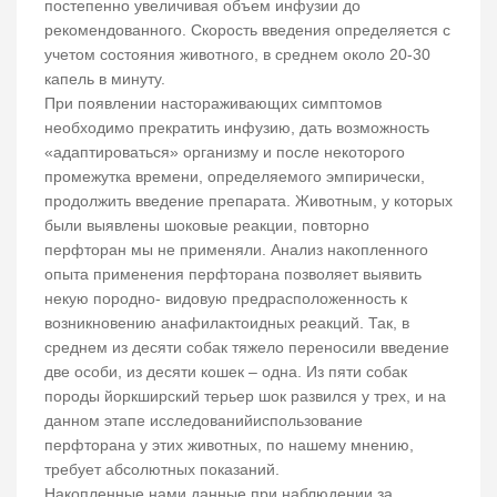
постепенно увеличивая объем инфузии до
рекомендованного. Скорость введения определяется с
учетом состояния животного, в среднем около 20-30
капель в минуту.
При появлении настораживающих симптомов
необходимо прекратить инфузию, дать возможность
«адаптироваться» организму и после некоторого
промежутка времени, определяемого эмпирически,
продолжить введение препарата. Животным, у которых
были выявлены шоковые реакции, повторно
перфторан мы не применяли. Анализ накопленного
опыта применения перфторана позволяет выявить
некую породно- видовую предрасположенность к
возникновению анафилактоидных реакций. Так, в
среднем из десяти собак тяжело переносили введение
две особи, из десяти кошек – одна. Из пяти собак
породы йоркширский терьер шок развился у трех, и на
данном этапе исследованийиспользование
перфторана у этих животных, по нашему мнению,
требует абсолютных показаний.
Накопленные нами данные при наблюдении за