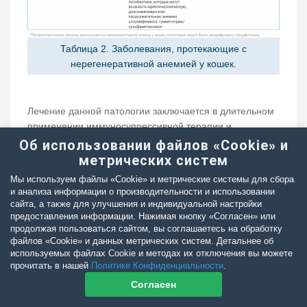
Таблица 2. Заболевания, протекающие с
нерегенеративной анемией у кошек.
Лечение данной патологии заключается в длительном
применении иммуносупрессивной терапии и
переливании компонентов крови при выраженной
Об использовании файлов «Cookie» и
гипоксии (табл. 3). Владельцы должны быть готовы
метрических систем
денежным затратам на протяжении недель, а иногда и
Мы используем файлы «Cookie» и метрические системы для сбора
месяцев лечения до достижения регенеративного
и анализа информации о производительности и использовании
15,16,17
ответа и клинической ремиссии
.
сайта, а также для улучшения и индивидуальной настройки
предоставления информации. Нажимая кнопку «Согласен» или
продолжая пользоваться сайтом, вы соглашаетесь на обработку
На сегодняшний день представлено мало информации
файлов «Cookie» и данных метрических систем. Детальнее об
об аутоиммунной гемолитической анемии с
используемых файлах Cookie и методах их отключения вы можете
поражением клеток-предшественников у кошек и
прочитать в нашей
Политике Конфиденциальности
.
отсутствуют оптимальные иммуносупрессивные
Согласен
протоколы для кошек, позволяющие добиться
максимально эффективного лечения и длительной