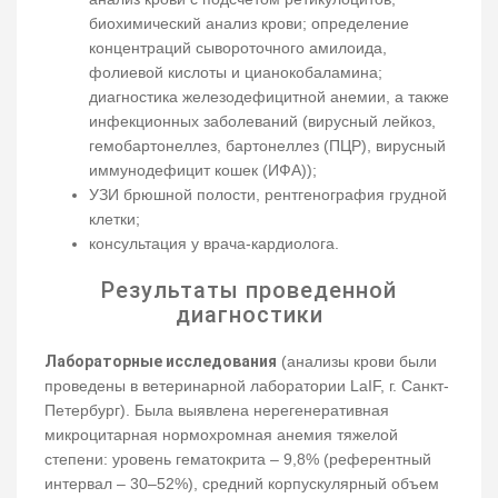
биохимический анализ крови; определение
концентраций сывороточного амилоида,
фолиевой кислоты и цианокобаламина;
диагностика железодефицитной анемии, а также
инфекционных заболеваний (вирусный лейкоз,
гемобартонеллез, бартонеллез (ПЦР), вирусный
иммунодефицит кошек (ИФА));
УЗИ брюшной полости, рентгенография грудной
клетки;
консультация у врача-кардиолога.
Результаты проведенной
диагностики
Лабораторные исследования
(анализы крови были
проведены в ветеринарной лаборатории LaIF, г. Санкт-
Петербург). Была выявлена нерегенеративная
микроцитарная нормохромная анемия тяжелой
степени: уровень гематокрита – 9,8% (референтный
интервал – 30–52%), средний корпускулярный объем