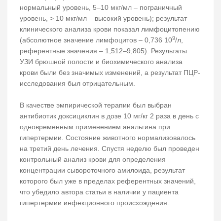
нормальный уровень, 5–10 мкг/мл – пограничный
уровень, > 10 мкг/мл – высокий уровень); результат
клинического анализа крови показал лимфоцитопению
9
(абсолютное значение лимфоцитов – 0,736 10
/л,
референтные значения – 1,512–9,805). Результаты
УЗИ брюшной полости и биохимического анализа
крови были без значимых изменений, а результат ПЦР-
исследования был отрицательным.
В качестве эмпирической терапии был выбран
антибиотик доксициклин в дозе 10 мг/кг 2 раза в день с
одновременным применением анальгина при
гипертермии. Состояние животного нормализовалось
на третий день лечения. Спустя неделю был проведен
контрольный анализ крови для определения
концентрации сывороточного амилоида, результат
которого был уже в пределах референтных значений,
что убедило автора статьи в наличии у пациента
гипертермии инфекционного происхождения.