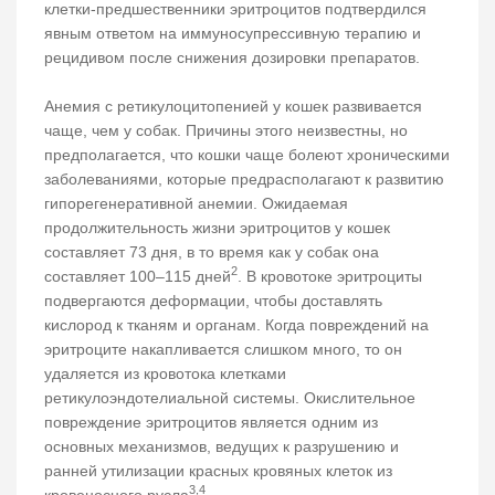
клетки-предшественники эритроцитов подтвердился
явным ответом на иммуносупрессивную терапию и
рецидивом после снижения дозировки препаратов.
Анемия с ретикулоцитопенией у кошек развивается
чаще, чем у собак. Причины этого неизвестны, но
предполагается, что кошки чаще болеют хроническими
заболеваниями, которые предрасполагают к развитию
гипорегенеративной анемии. Ожидаемая
продолжительность жизни эритроцитов у кошек
составляет 73 дня, в то время как у собак она
2
составляет 100–115 дней
. В кровотоке эритроциты
подвергаются деформации, чтобы доставлять
кислород к тканям и органам. Когда повреждений на
эритроците накапливается слишком много, то он
удаляется из кровотока клетками
ретикулоэндотелиальной системы. Окислительное
повреждение эритроцитов является одним из
основных механизмов, ведущих к разрушению и
ранней утилизации красных кровяных клеток из
3,4
кровеносного русла
.