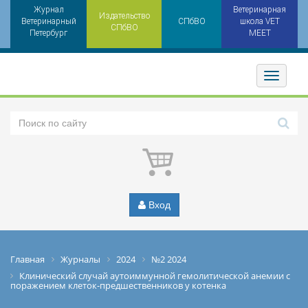
Журнал
Ветеринарная
Издательство
Ветеринарный
СПбВО
школа VET
СПбВО
Петербург
MEET
Toggler
Вход
Главная
Журналы
2024
№2 2024
Клинический случай аутоиммунной гемолитической анемии с
поражением клеток-предшественников у котенка