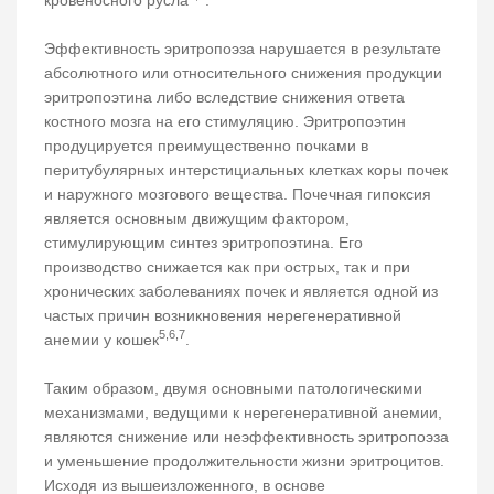
Эффективность эритропоэза нарушается в результате
абсолютного или относительного снижения продукции
эритропоэтина либо вследствие снижения ответа
костного мозга на его стимуляцию. Эритропоэтин
продуцируется преимущественно почками в
перитубулярных интерстициальных клетках коры почек
и наружного мозгового вещества. Почечная гипоксия
является основным движущим фактором,
стимулирующим синтез эритропоэтина. Его
производство снижается как при острых, так и при
хронических заболеваниях почек и является одной из
частых причин возникновения нерегенеративной
5,6,7
анемии у кошек
.
Таким образом, двумя основными патологическими
механизмами, ведущими к нерегенеративной анемии,
являются снижение или неэффективность эритропоэза
и уменьшение продолжительности жизни эритроцитов.
Исходя из вышеизложенного, в основе