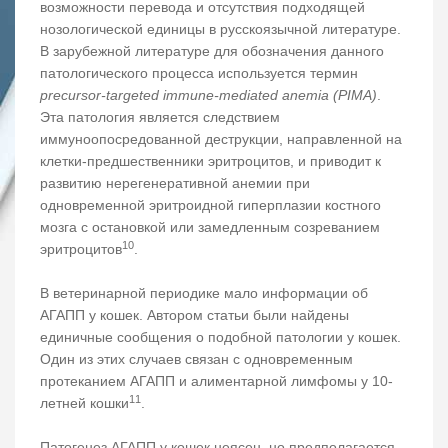
возможности перевода и отсутствия подходящей
нозологической единицы в русскоязычной литературе.
В зарубежной литературе для обозначения данного
патологического процесса используется термин
precursor-targeted immune-mediated anemia (PIMA)
.
Эта патология является следствием
иммуноопосредованной деструкции, направленной на
клетки-предшественники эритроцитов, и приводит к
развитию нерегенеративной анемии при
одновременной эритроидной гиперплазии костного
мозга с остановкой или замедленным созреванием
10
эритроцитов
.
В ветеринарной периодике мало информации об
АГАПП у кошек. Автором статьи были найдены
единичные сообщения о подобной патологии у кошек.
Один из этих случаев связан с одновременным
протеканием АГАПП и алиментарной лимфомы у 10-
11
летней кошки
.
Патогенез АГАПП у кошек неясен, но предполагается,