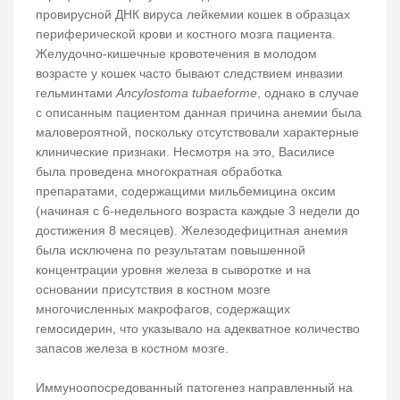
провирусной ДНК вируса лейкемии кошек в образцах
периферической крови и костного мозга пациента.
Желудочно-кишечные кровотечения в молодом
возрасте у кошек часто бывают следствием инвазии
гельминтами
Ancylostoma tubaeforme
, однако в случае
с описанным пациентом данная причина анемии была
маловероятной, поскольку отсутствовали характерные
клинические признаки. Несмотря на это, Василисе
была проведена многократная обработка
препаратами, содержащими мильбемицина оксим
(начиная с 6-недельного возраста каждые 3 недели до
достижения 8 месяцев). Железодефицитная анемия
была исключена по результатам повышенной
концентрации уровня железа в сыворотке и на
основании присутствия в костном мозге
многочисленных макрофагов, содержащих
гемосидерин, что указывало на адекватное количество
запасов железа в костном мозге.
Иммуноопосредованный патогенез направленный на