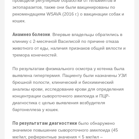
проводили регулярные обработки от гельминтов и
эктопаразитов, также они были вакцинированы по
рекомендациям WSAVA (2016 г.) о вакцинации собак и
кошек.
Анамнез болезни
. Впервые владельцы обратились в
клинику с 2-месячной Василисой по причине отказа
животного от еды, наличия признаков общей вялости и
тремора конечностей.
По результатам физикального осмотра у котенка была
выявлена гипертермия. Пациенту были назначены УЗИ
брюшной полости, клинический и биохимический
анализы крови, исследование крови для определения
концентрации сывороточного амилоида и ПЦР-
диагностика с целью выявления возбудителя
бартонеллеза у кошек.
По результатам диагностики
было обнаружено
значимое повышение сывороточного амилоида (45
мкг/мл; референтные значения < 5 мкг/мл –