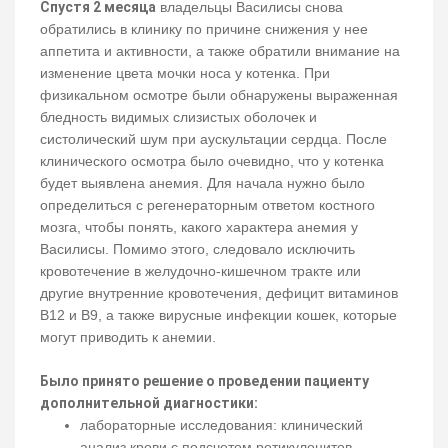
Спустя 2 месяца
владельцы Василисы снова
обратились в клинику по причине снижения у нее
аппетита и активности, а также обратили внимание на
изменение цвета мочки носа у котенка. При
физикальном осмотре были обнаружены выраженная
бледность видимых слизистых оболочек и
систолический шум при аускультации сердца. После
клинического осмотра было очевидно, что у котенка
будет выявлена анемия. Для начала нужно было
определиться с регенераторным ответом костного
мозга, чтобы понять, какого характера анемия у
Василисы. Помимо этого, следовало исключить
кровотечение в желудочно-кишечном тракте или
другие внутренние кровотечения, дефицит витаминов
В12 и В9, а также вирусные инфекции кошек, которые
могут приводить к анемии.
Было принято решение о проведении пациенту
дополнительной диагностики:
лабораторные исследования: клинический
анализ крови с подсчетом ретикулоцитов,