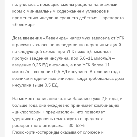
получилось с помощью смены рациона на влажный
корм с минимальным содержанием углеводов и
применению инсулина среднего действия – препарата
«Левемир».
Доза введения «Левемира» напрямую зависела от УГК
и рассчитывалась непосредственно перед инъекцией
по следующей схеме: при УГК ниже 5,6 ммоль/л –
пропуск введения инсулина, при 5,6–11 ммоль/л –
введение 0,25 ЕД инсулина, а при УГК более 11
ммоль/л – введение 0,5 ЕД инсулина. В течение года
возникали единичные эпизоды, когда требовалась доза
инсулина выше 0,5 ЕД.
На момент написания статьи Василисе уже 2,5 года, и
больше года она ежедневно принимает комбинацию
«циклоспорин + преднизолон», что позволяет
удерживать уровень гематокрита в пределах
референтного интервала – 30–52%.
Глюкокортикостероиды оказывают сложное и