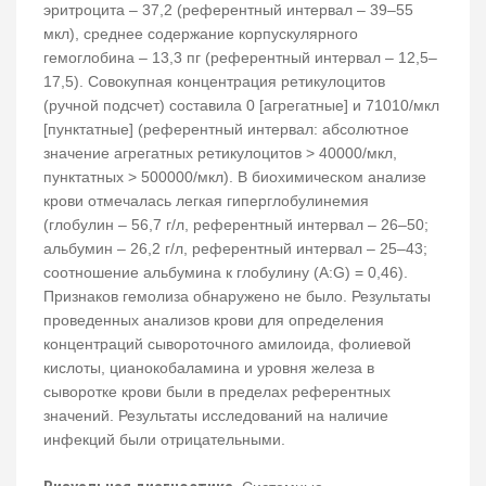
эритроцита – 37,2 (референтный интервал – 39–55
мкл), среднее содержание корпускулярного
гемоглобина – 13,3 пг (референтный интервал – 12,5–
17,5). Совокупная концентрация ретикулоцитов
(ручной подсчет) составила 0 [агрегатные] и 71010/мкл
[пунктатные] (референтный интервал: абсолютное
значение агрегатных ретикулоцитов > 40000/мкл,
пунктатных > 500000/мкл). В биохимическом анализе
крови отмечалась легкая гиперглобулинемия
(глобулин – 56,7 г/л, референтный интервал – 26–50;
альбумин – 26,2 г/л, референтный интервал – 25–43;
соотношение альбумина к глобулину (A:G) = 0,46).
Признаков гемолиза обнаружено не было. Результаты
проведенных анализов крови для определения
концентраций сывороточного амилоида, фолиевой
кислоты, цианокобаламина и уровня железа в
сыворотке крови были в пределах референтных
значений. Результаты исследований на наличие
инфекций были отрицательными.