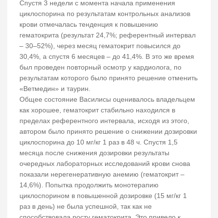
Спустя 3 недели с момента начала применения
циклоспорина по результатам контрольных анализов
крови отмечалась тенденция к повышению
гематокрита (результат 24,7%; референтный интервал
– 30–52%), через месяц гематокрит повысился до
30,4%, а спустя 6 месяцев – до 41,4%. В это же время
был проведен повторный осмотр у кардиолога, по
результатам которого было принято решение отменить
«Ветмедин» и таурин.
Общее состояние Василисы оценивалось владельцем
как хорошее, гематокрит стабильно находился в
пределах референтного интервала, исходя из этого,
автором было принято решение о снижении дозировки
циклоспорина до 10 мг/кг 1 раз в 48 ч. Спустя 1,5
месяца после снижения дозировки результаты
очередных лабораторных исследований крови снова
показали нерегенеративную анемию (гематокрит –
14,6%). Попытка продолжить монотерапию
циклоспорином в повышенной дозировке (15 мг/кг 1
раз в день) не была успешной, так как не
способствовала росту гематокрита. Это привело к