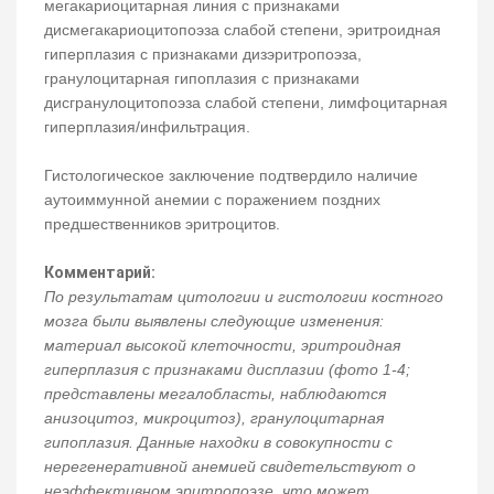
мегакариоцитарная линия с признаками
дисмегакариоцитопоэза слабой степени, эритроидная
гиперплазия с признаками дизэритропоэза,
гранулоцитарная гипоплазия с признаками
дисгранулоцитопоэза слабой степени, лимфоцитарная
гиперплазия/инфильтрация.
Гистологическое заключение подтвердило наличие
аутоиммунной анемии с поражением поздних
предшественников эритроцитов.
Комментарий:
По результатам цитологии и гистологии костного
мозга были выявлены следующие изменения:
материал высокой клеточности, эритроидная
гиперплазия с признаками дисплазии (фото 1-4;
представлены мегалобласты, наблюдаются
анизоцитоз, микроцитоз), гранулоцитарная
гипоплазия. Данные находки в совокупности с
нерегенеративной анемией свидетельствуют о
неэффективном эритропоэзе, что может