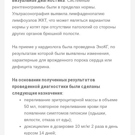
Визуальная диагностика
. Системные
рентгенограммы были в пределах нормы.
Ультрасонография выявила лимфаденопатию
лимфоузлов ЖКТ, что может являться вариантом
нормы у котят при отсутствии патологий со стороны
других органов брюшной полости.
На приеме у кардиолога была проведена ЭхоКГ, по
результатам которой были выявлены изменения,
характерные для врожденного порока сердца или
дефицита таурина.
На основании полученных результатов
проведенной диагностики были сделаны
следующие назначения:
переливание эритроцитарной массы в объеме
50 мл, повторное переливание крови при
появлении симптомов гипоксии (одышки,
вялости, отказа от еды);
доксициклин в дозировке 10 мг/кг 2 раза в день
курсом 14 дней;