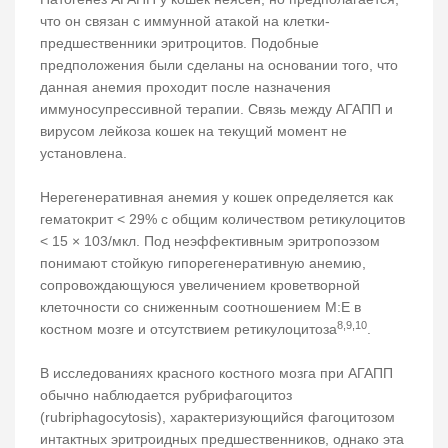
что он связан с иммунной атакой на клетки-
предшественники эритроцитов. Подобные
предположения были сделаны на основании того, что
данная анемия проходит после назначения
иммуносупрессивной терапии. Связь между АГАПП и
вирусом лейкоза кошек на текущий момент не
установлена.
Нерегенеративная анемия у кошек определяется как
гематокрит < 29% с общим количеством ретикулоцитов
< 15 × 103/мкл. Под неэффективным эритропоэзом
понимают стойкую гипорегенеративную анемию,
сопровождающуюся увеличением кроветворной
клеточности со сниженным соотношением М:Е в
8,9,10
костном мозге и отсутствием ретикулоцитоза
.
В исследованиях красного костного мозга при АГАПП
обычно наблюдается рубрифагоцитоз
(rubriphagocytosis), характеризующийся фагоцитозом
интактных эритроидных предшественников, однако эта