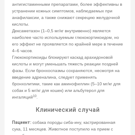
антигистаминными препаратами, более эффективны в
устранении кожных симптомов, наблюдаемых при
анафилаксии, а также снижают секрецию желудочной
кислоты.
Дексаметазон (1–0,5 мг/кг внутривенно) является
наиболее часто используемым глюкокортикоидом, но
его эффект не проявляется по крайней мере в течение
4–6 часов.
Глюкокортикоиды блокируют каскад арахидоновой
кислоты и могут уменьшать тяжесть реакции поздней
фазы. Если бронхоспазмы сохраняются, несмотря на
введение адреналина, следует применять
бронхолитики, такие как аминофиллин (5–10 мг/кг для
собак и 5 мг/кг для кошек) или альбутерол для
10
ингаляций
.
Клинический случай
Пациент:
собака породы сиба-ину, кастрированная
сука, 11 месяцев. Животное поступило на прием с