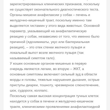
зарегистрированных клинических признаков, поскольку
не существует окончательного диагностического теста.
Органы-мишени анафилаксии у собак – печень и
желудочно-кишечный тракт, поскольку именно там
выделяется гистамин у этого вида животных. Основной
параметр, указывающий на анафилактическую
реакцию у собак, независимо от того, что именно было
причиной (ядохимикаты, укус или бактериальная
реакция), – это отек стенки желчного пузыря и
локальный выпот возле желчного пузыря (так
называемый симптом гало).
У кошек основным органом-мишенью в первую
очередь являются легкие, во вторую – ЖКТ, а
основные симптомы включают сильный зуд в области
морды и головы, тяжелые нарушения дыхания, острые
приступы диареи, тошноту, чрезмерное слюнотечение,
шок, судороги, коллапс.
Поскольку самая высокая концентрация тучных клеток
находится у собак в печени и желудочно-кишечном
тракте, клиническими проявлениями анафилактоидной