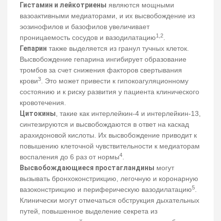
Гистамин и лейкотриены
являются мощными
вазоактивными медиаторами, и их высвобождение из
эозинофилов и базофилов увеличивает
1,2
проницаемость сосудов и вазодилатацию
.
Гепарин
также выделяется из гранул тучных клеток.
Высвобождение гепарина ингибирует образование
тромбов за счет снижения факторов свертывания
3
крови
. Это может привести к гипокоагуляционному
состоянию и к риску развития у пациента клинического
кровотечения.
Цитокины
, такие как интерлейкин-4 и интерлейкин-13,
синтезируются и высвобождаются в ответ на каскад
арахидоновой кислоты. Их высвобождение приводит к
повышению клеточной чувствительности к медиаторам
4
воспаления до 6 раз от нормы
.
Высвобождающиеся простагландины
могут
вызывать бронхоконстрикцию, легочную и коронарную
5
вазоконстрикцию и периферическую вазодилатацию
.
Клинически могут отмечаться обструкция дыхательных
путей, повышенное выделение секрета из