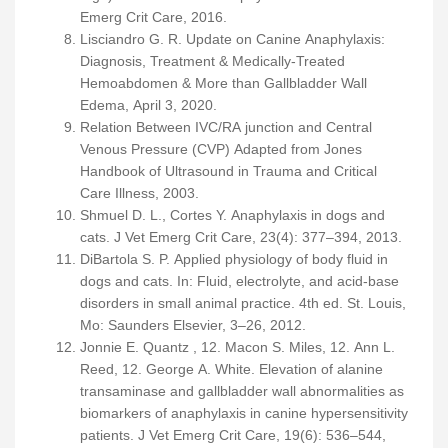
Emerg Crit Care, 2016.
Lisciandro G. R. Update on Canine Anaphylaxis:
Diagnosis, Treatment & Medically-Treated
Hemoabdomen & More than Gallbladder Wall
Edema, April 3, 2020.
Relation Between IVC/RA junction and Central
Venous Pressure (CVP) Adapted from Jones
Handbook of Ultrasound in Trauma and Critical
Care Illness, 2003.
Shmuel D. L., Cortes Y. Anaphylaxis in dogs and
cats. J Vet Emerg Crit Care, 23(4): 377–394, 2013.
DiBartola S. P. Applied physiology of body fluid in
dogs and cats. In: Fluid, electrolyte, and acid-base
disorders in small animal practice. 4th ed. St. Louis,
Mo: Saunders Elsevier, 3–26, 2012.
Jonnie E. Quantz , 12. Macon S. Miles, 12. Ann L.
Reed, 12. George A. White. Elevation of alanine
transaminase and gallbladder wall abnormalities as
biomarkers of anaphylaxis in canine hypersensitivity
patients. J Vet Emerg Crit Care, 19(6): 536–544,