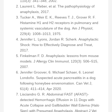
110(3): 341–348, 2002.
Laurent L. Reber, et al. The pathophysiology of
anaphylaxis, 2017.
Tucker A., Weir E. K., Reeves T. J., Grover R. F.
Histamine H1 and H2 receptors in pulmonary and
systemic vasculature of the dog. Am J Physiol,
229(4): 1008–1013, 1975.
Jennifer L. Lyons, Jordan R. Scherk. Anaphylactic
Shock: How to Effectively Diagnose and Treat,
2017.
Finkelman F. D. Anaphylaxis: lessons from mouse
models. J Allergy Clin Immunol, 120(3): 506–515,
2007.
Jennifer Groover, 6. Michael Schaer, 6. Leonel
Londoño. Suspected acute pancreatitis in a dog
following honeybee envenomation. Can Vet J,
61(4): 411–414, Apr 2020.
Lisciandro G. R. Abdominal FAST (AFAST)-
detected Hemorrhagic Effusion in 11 Dogs with
Acute Collapse and Gallbladder Wall Edema (Halo
Sign) with Presumed Anaphylaxis. Abstract J Vet