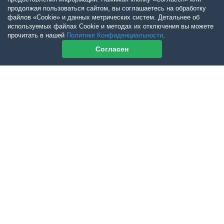
продолжая пользоваться сайтом, вы соглашаетесь на обработку
файлов «Cookie» и данных метрических систем. Детальнее об
используемых файлах Cookie и методах их отключения вы можете
прочитать в нашей
Политике Конфиденциальности
.
Согласен
Контакты журнала
По всем вопросам приобретения журнала Ветеринарный Петербург
обращайтесь:
Тел:
+7-960-272-75-98
tatyana.albul@yandex.ru
По всем вопросам приобретения книг обращайтесь:
+7 (950) 001-33-14
cdoba-tan@yandex.ru