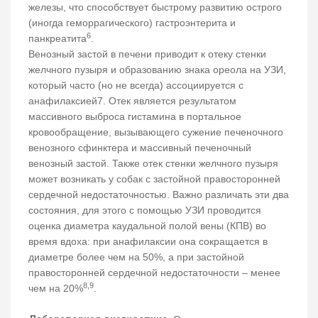
железы, что способствует быстрому развитию острого
(иногда геморрагического) гастроэнтерита и
6
панкреатита
.
Венозный застой в печени приводит к отеку стенки
желчного пузыря и образованию знака ореола на УЗИ,
который часто (но не всегда) ассоциируется с
анафилаксией7. Отек является результатом
массивного выброса гистамина в портальное
кровообращение, вызывающего сужение печеночного
венозного сфинктера и массивный печеночный
венозный застой. Также отек стенки желчного пузыря
может возникать у собак с застойной правосторонней
сердечной недостаточностью. Важно различать эти два
состояния, для этого с помощью УЗИ проводится
оценка диаметра каудальной полой вены (КПВ) во
время вдоха: при анафилаксии она сокращается в
диаметре более чем на 50%, а при застойной
правосторонней сердечной недостаточности – менее
8,9
чем на 20%
.