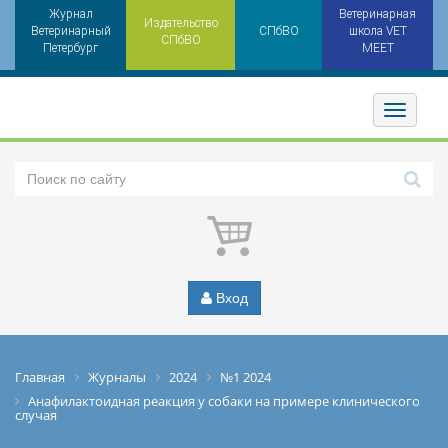
Журнал
Ветеринарная
Издательство
Ветеринарный
СПбВО
школа VET
СПбВО
Петербург
MEET
Toggler
Вход
Главная
Журналы
2024
№1 2024
Анафилактоидная реакция у собаки на примере клинического
случая