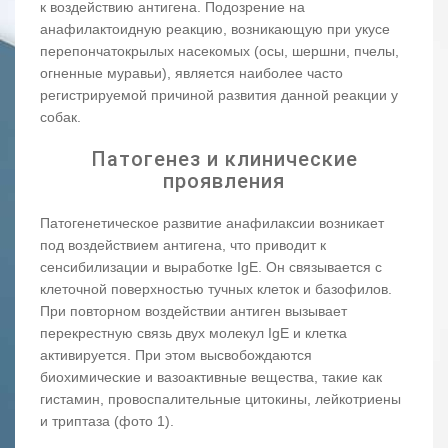
к воздействию антигена. Подозрение на
анафилактоидную реакцию, возникающую при укусе
перепончатокрылых насекомых (осы, шершни, пчелы,
огненные муравьи), является наиболее часто
регистрируемой причиной развития данной реакции у
собак.
Патогенез и клинические
проявления
Патогенетическое развитие анафилаксии возникает
под воздействием антигена, что приводит к
сенсибилизации и выработке IgE. Он связывается с
клеточной поверхностью тучных клеток и базофилов.
При повторном воздействии антиген вызывает
перекрестную связь двух молекул IgE и клетка
активируется. При этом высвобождаются
биохимические и вазоактивные вещества, такие как
гистамин, провоспалительные цитокины, лейкотриены
и триптаза (фото 1).