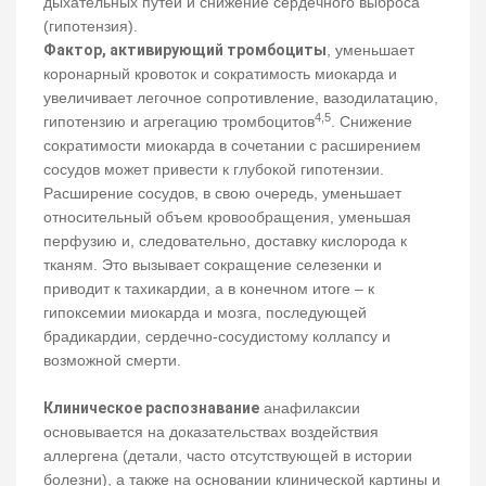
дыхательных путей и снижение сердечного выброса
(гипотензия).
Фактор, активирующий тромбоциты
, уменьшает
коронарный кровоток и сократимость миокарда и
увеличивает легочное сопротивление, вазодилатацию,
4,5
гипотензию и агрегацию тромбоцитов
. Снижение
сократимости миокарда в сочетании с расширением
сосудов может привести к глубокой гипотензии.
Расширение сосудов, в свою очередь, уменьшает
относительный объем кровообращения, уменьшая
перфузию и, следовательно, доставку кислорода к
тканям. Это вызывает сокращение селезенки и
приводит к тахикардии, а в конечном итоге – к
гипоксемии миокарда и мозга, последующей
брадикардии, сердечно-сосудистому коллапсу и
возможной смерти.
Клиническое распознавание
анафилаксии
основывается на доказательствах воздействия
аллергена (детали, часто отсутствующей в истории
болезни), а также на основании клинической картины и