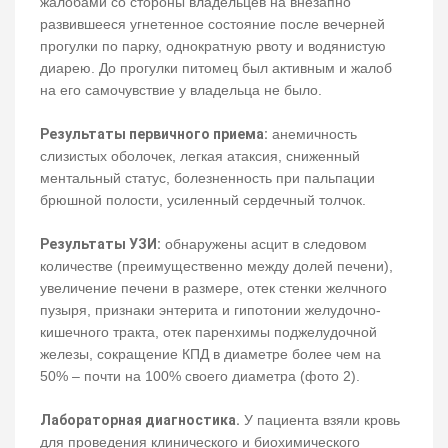
жалобами со стороны владельцев на внезапно
развившееся угнетенное состояние после вечерней
прогулки по парку, однократную рвоту и водянистую
диарею. До прогулки питомец был активным и жалоб
на его самочувствие у владельца не было.
Результаты первичного приема:
анемичность
слизистых оболочек, легкая атаксия, сниженный
ментальный статус, болезненность при пальпации
брюшной полости, усиленный сердечный толчок.
Результаты УЗИ:
обнаружены асцит в следовом
количестве (преимущественно между долей печени),
увеличение печени в размере, отек стенки желчного
пузыря, признаки энтерита и гипотонии желудочно-
кишечного тракта, отек паренхимы поджелудочной
железы, сокращение КПД в диаметре более чем на
50% – почти на 100% своего диаметра (фото 2).
Лабораторная диагностика.
У пациента взяли кровь
для проведения клинического и биохимического