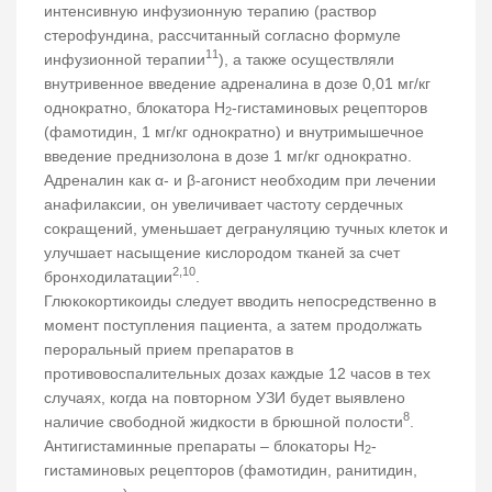
интенсивную инфузионную терапию (раствор
стерофундина, рассчитанный согласно формуле
11
инфузионной терапии
), а также осуществляли
внутривенное введение адреналина в дозе 0,01 мг/кг
однократно, блокатора Н
-гистаминовых рецепторов
2
(фамотидин, 1 мг/кг однократно) и внутримышечное
введение преднизолона в дозе 1 мг/кг однократно.
Адреналин как α- и β-агонист необходим при лечении
анафилаксии, он увеличивает частоту сердечных
сокращений, уменьшает дегрануляцию тучных клеток и
улучшает насыщение кислородом тканей за счет
2,10
бронходилатации
.
Глюкокортикоиды следует вводить непосредственно в
момент поступления пациента, а затем продолжать
пероральный прием препаратов в
противовоспалительных дозах каждые 12 часов в тех
случаях, когда на повторном УЗИ будет выявлено
8
наличие свободной жидкости в брюшной полости
.
Антигистаминные препараты – блокаторы Н
-
2
гистаминовых рецепторов (фамотидин, ранитидин,