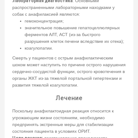
Лабораторная диагностика
. Основными
распространенными лабораторными находками у
собак с анафилаксией являются:
гемоконцентрация;
значительное повышение гепатоцеллюлярных
ферментов АЛТ, АСТ (из-за быстрого
разрушения клеток печени вследствие их отека);
коагулопатии.
Смерть у пациентов с острым анафилактическим
шоком может наступить по причине острого нарушения
сердечно-сосудистой функции, острого кровотечения в
органы ЖКТ из-за тяжелой портальной гипертензии и
развития тяжелой коагулопатии.
Лечение
Поскольку анафилактоидная реакция относится к
угрожающим жизни состояниям, необходимо
предпринять экстренные меры для стабилизации
состояния пациента в условиях ОРИТ.
Цели лечения
:
восстановление проходимости