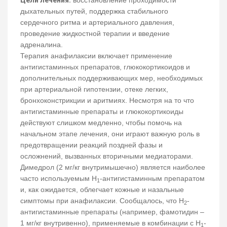
дыхательных путей, поддержка стабильного
сердечного ритма и артериального давления,
проведение жидкостной терапии и введение
адреналина.
Терапия анафилаксии включает применение
антигистаминных препаратов, глюкокортикоидов и
дополнительных поддерживающих мер, необходимых
при артериальной гипотензии, отеке легких,
бронхоконстрикции и аритмиях. Несмотря на то что
антигистаминные препараты и глюкокортикоиды
действуют слишком медленно, чтобы помочь на
начальном этапе лечения, они играют важную роль в
предотвращении реакций поздней фазы и
осложнений, вызванных вторичными медиаторами.
Димедрол (2 мг/кг внутримышечно) является наиболее
часто используемым H
-антигистаминным препаратом
1
и, как ожидается, облегчает кожные и назальные
симптомы при анафилаксии. Сообщалось, что H
-
2
антигистаминные препараты (например, фамотидин –
1 мг/кг внутривенно), применяемые в комбинации с H
-
1