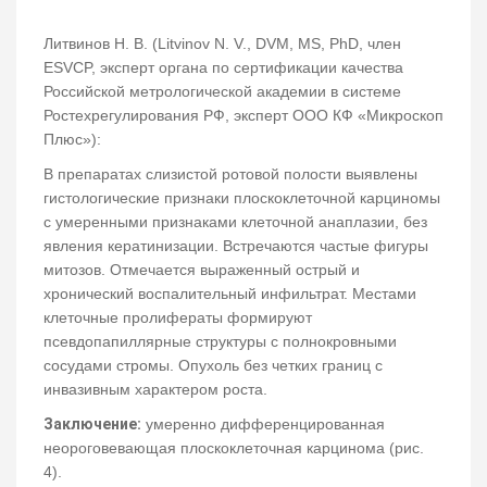
Литвинов Н. В. (Litvinov N. V., DVM, MS, PhD, член
ESVCP, эксперт органа по сертификации качества
Российской метрологической академии в системе
Ростехрегулирования РФ, эксперт ООО КФ «Микроскоп
Плюс»):
В препаратах слизистой ротовой полости выявлены
гистологические признаки плоскоклеточной карциномы
с умеренными признаками клеточной анаплазии, без
явления кератинизации. Встречаются частые фигуры
митозов. Отмечается выраженный острый и
хронический воспалительный инфильтрат. Местами
клеточные пролифераты формируют
псевдопапиллярные структуры с полнокровными
сосудами стромы. Опухоль без четких границ с
инвазивным характером роста.
Заключение:
умеренно дифференцированная
неороговевающая плоскоклеточная карцинома (рис.
4).