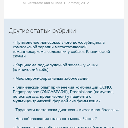
M. Verstraete and Milinda J. Lommer, 2012.
Другие статьи рубрики
- Применение липосомального доксорубицина в
комплексной терапии метастатической
гемангиосаркомы селезенки у собаки. Клинический
случай
- Карцинома поджелудочной железы у кошки
(клинический кейс)
- Миелопролиферативные заболевания
- Клинический опыт применения комбинации CCNU,
Pegaspargase (ONCASPAR®), Prednisilone (ломустин,
пегаспаргаза, преднизолон) у пациента с
мультицентрической формой лимфомы кошек.
- Трудности постановки диагноза «миеломная болезнь»
- Новообразования головного мозга. Часть 2
- Первичные новообразования легких у собак и кошек