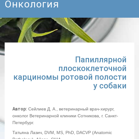
Онкология
Папиллярной
плоскоклеточной
карциномы ротовой полости
у собаки
Автор:
Сейлиев Д. А., ветеринарный врач-хирург,
онколог Ветеринарной клиники Сотникова, г. Санкт-
Петербург.
Татьяна Лазич, DVM, MS, PhD, DACVP (Anatomic