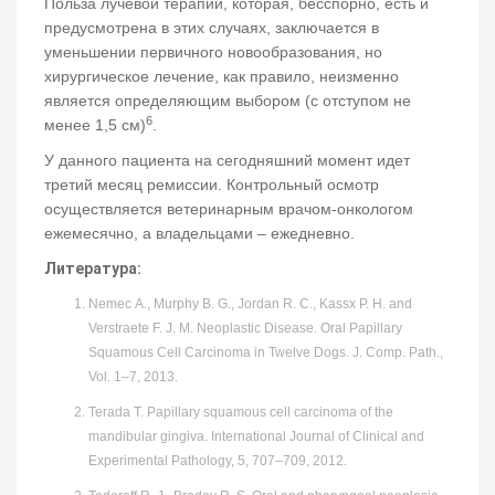
Польза лучевой терапии, которая, бесспорно, есть и
предусмотрена в этих случаях, заключается в
уменьшении первичного новообразования, но
хирургическое лечение, как правило, неизменно
является определяющим выбором (с отступом не
6
менее 1,5 см)
.
У данного пациента на сегодняшний момент идет
третий месяц ремиссии. Контрольный осмотр
осуществляется ветеринарным врачом-онкологом
ежемесячно, а владельцами – ежедневно.
Литература:
Nemec A., Murphy B. G., Jordan R. C., Kassx P. H. and
Verstraete F. J. M. Neoplastic Disease. Oral Papillary
Squamous Cell Carcinoma in Twelve Dogs. J. Comp. Path.,
Vol. 1–7, 2013.
Terada T. Papillary squamous cell carcinoma of the
mandibular gingiva. International Journal of Clinical and
Experimental Pathology, 5, 707–709, 2012.