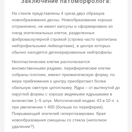
Заключение патоморфолога:
На стекле представлены 4 среза двух образцов
новообразования десны. Новообразование хорошо
отграничено, не имеет капсулы и сформировано из
гнезд эпителиальных клеток, разделенных
фиброваскулярной стромой (строма часто пропитана
нейтрофильными лейкоцитами), в центре которых
обычно находятся дегенерированные нейтрофилы.
Неопластические клетки располагаются
множественными рядами, периферические клетки
собраны плотнее, имеют призматическую форму, по
мере приближения к центру приобретают более
обильную светлую цитоплазму. Ядра – от вытянутой до
округлой формы с хорошо видимыми ядрышками в
количестве 1–5 штук. Митотический индекс 43 в 10 п. з.
при увеличении × 400 (больше по периферии).
Покрывающий эпителий гиперплазирован. Края
новообразования смещены со стекла (неполное
удаление?).