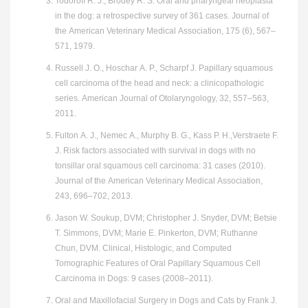
Todoroff R. J., Brodey R. S. Oral and pharyngeal neoplasia
in the dog: a retrospective survey of 361 cases. Journal of
the American Veterinary Medical Association, 175 (6), 567–
571, 1979.
Russell J. O., Hoschar A. P., Scharpf J. Papillary squamous
cell carcinoma of the head and neck: a clinicopathologic
series. American Journal of Otolaryngology, 32, 557–563,
2011.
Fulton A. J., Nemec A., Murphy B. G., Kass P. H.,Verstraete F.
J. Risk factors associated with survival in dogs with no
tonsillar oral squamous cell carcinoma: 31 cases (2010).
Journal of the American Veterinary Medical Association,
243, 696–702, 2013.
Jason W. Soukup, DVM; Christopher J. Snyder, DVM; Betsie
T. Simmons, DVM; Marie E. Pinkerton, DVM; Ruthanne
Chun, DVM. Clinical, Histologic, and Computed
Tomographic Features of Oral Papillary Squamous Cell
Carcinoma in Dogs: 9 cases (2008–2011).
Oral and Maxillofacial Surgery in Dogs and Cats by Frank J.