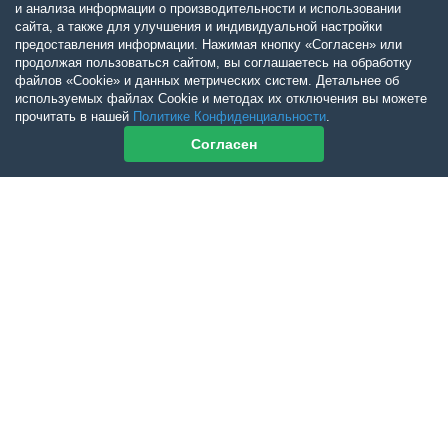
и анализа информации о производительности и использовании
сайта, а также для улучшения и индивидуальной настройки
предоставления информации. Нажимая кнопку «Согласен» или
продолжая пользоваться сайтом, вы соглашаетесь на обработку
файлов «Cookie» и данных метрических систем. Детальнее об
используемых файлах Cookie и методах их отключения вы можете
прочитать в нашей
Политике Конфиденциальности
.
Согласен
Контакты журнала
По всем вопросам приобретения журнала Ветеринарный Петербург
обращайтесь:
Тел:
+7-960-272-75-98
tatyana.albul@yandex.ru
По всем вопросам приобретения книг обращайтесь:
+7 (950) 001-33-14