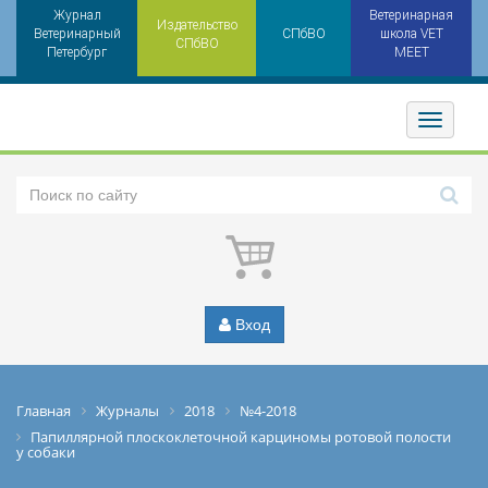
Журнал
Ветеринарная
Издательство
Ветеринарный
СПбВО
школа VET
СПбВО
Петербург
MEET
Toggler
Вход
Главная
Журналы
2018
№4-2018
Папиллярной плоскоклеточной карциномы ротовой полости
у собаки