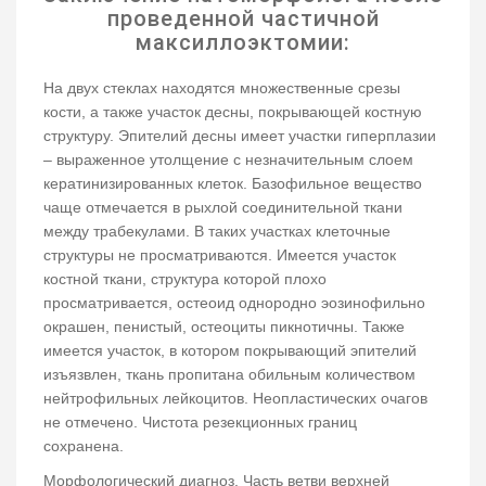
проведенной частичной
максиллоэктомии:
На двух стеклах находятся множественные срезы
кости, а также участок десны, покрывающей костную
структуру. Эпителий десны имеет участки гиперплазии
– выраженное утолщение с незначительным слоем
кератинизированных клеток. Базофильное вещество
чаще отмечается в рыхлой соединительной ткани
между трабекулами. В таких участках клеточные
структуры не просматриваются. Имеется участок
костной ткани, структура которой плохо
просматривается, остеоид однородно эозинофильно
окрашен, пенистый, остеоциты пикнотичны. Также
имеется участок, в котором покрывающий эпителий
изъязвлен, ткань пропитана обильным количеством
нейтрофильных лейкоцитов. Неопластических очагов
не отмечено. Чистота резекционных границ
сохранена.
Морфологический диагноз. Часть ветви верхней