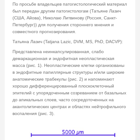
По просьбе владельцев патогистологический материал
был передан другим патогистологам (Татьяне Лазич
(США, Айова), Николаю Литвинову (Россия, Санкт-
Петербург)) для получения стороннего мнения и
совместного прогнозирования.
Татьяна Лазич (Tatjana Lazic, DVM, MS, PhD, DACVP):
Представлена неинкапсулированная, слабо
демаркационная и эндофитная неопластическая
масса (рис. 1). Неопластические клетки организованы
в эндофитные папиллярные структуры и/или широкие
анатомические трабекулы (рис. 2) и напоминают
хорошо дифференцированный плоскоклеточный
эпителий с упорядоченным созреванием от базальных
до апикальных слоев, часто сосредоточенных на
акантолитических центрах и областях нейтрофильного
воспаления (рис. 3).