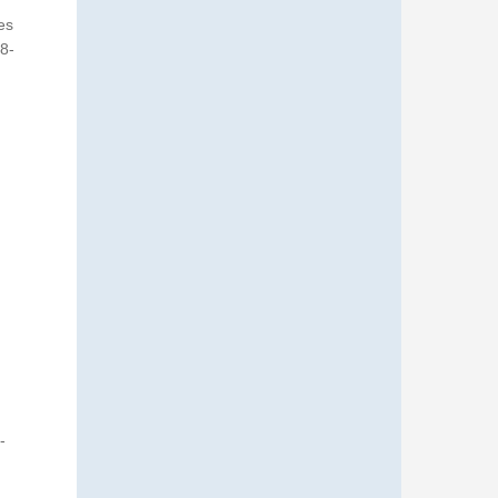
es
8-
n
-