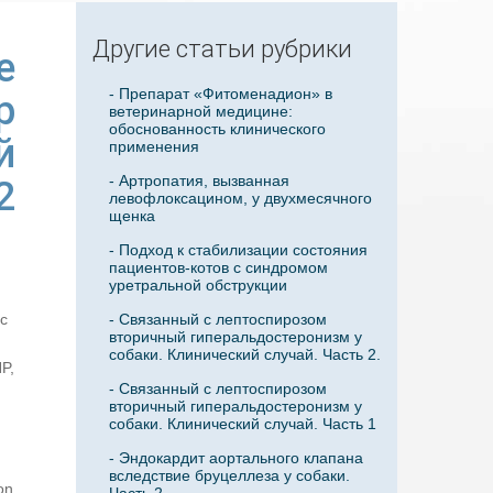
Другие статьи рубрики
е
- Препарат «Фитоменадион» в
р
ветеринарной медицине:
обоснованность клинического
й
применения
- Артропатия, вызванная
2
левофлоксацином, у двухмесячного
щенка
- Подход к стабилизации состояния
пациентов-котов с синдромом
уретральной обструкции
ic
- Связанный с лептоспирозом
вторичный гиперальдостеронизм у
.
собаки. Клинический случай. Часть 2.
P,
- Связанный с лептоспирозом
вторичный гиперальдостеронизм у
собаки. Клинический случай. Часть 1
- Эндокардит аортального клапана
вследствие бруцеллеза у собаки.
on