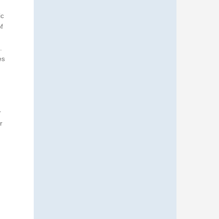
ic
f
.
es
r
r