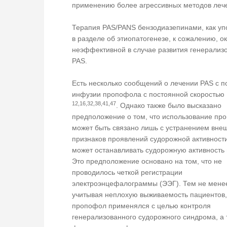
применению более агрессивных методов леч
Терапия PAS/PANS бензодиазепинами, как у
в разделе об этиопатогенезе, к сожалению, о
неэффективной в случае развития генерализ
PAS.
Есть несколько сообщений о лечении PAS с 
инфузии пропофола с постоянной скоростью
12,16,32,38,41,47
. Однако также было высказано
предположение о том, что использование пр
может быть связано лишь с устранением вне
признаков проявлений судорожной активности
может останавливать судорожную активность
Это предположение основано на том, что не
проводилось четкой регистрации
электроэнцефалограммы (ЭЭГ). Тем не мене
учитывая неплохую выживаемость пациентов
пропофол применялся с целью контроля
генерализованного судорожного синдрома, а 