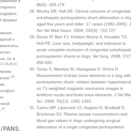
гуманной и
86(5): 169-179.
ктерного
Worley DR, Holt DE. Clinical outcome of congenital
ендовать
extrahepatic portosystemic shunt attenuation in do
ой формы
aged five years and older: 17 cases (1992-2005). 
Am Vet Med Assoc. 2008; 232(5): 722-727.
овании
Doran IP, Barr FJ, Hotston Moore A, Knowles TG,
ерной к
Holt PE. Liver size, bodyweight, and tolerance to
именялись
acute complete occlusion of congenital extrahepati
ентал.
portosystemic shunts in dogs. Vet Surg. 2008; 37(7
е, но в
656-662.
,17,18,26,41
.
Torisu S, Washizu M, Hasegawa D, Orima H.
енению
Measurement of brain trace elements in a dog with
41
целью
,
portosystemic shunt: relation between hyperintensi
ам,
on T1-weighted magnetic resonance images in
опофол.
lentiform nuclei and brain trace elements. J Vet Me
ло
Sci. 2008; 70(12): 1391-1393.
очной
Cariou MP, Lipscomb VJ, Hughes D, Brodbelt D,
47
и
.
Brockman DJ. Plasma lactate concentrations and
blood gas values in dogs undergoing surgical
attenuation of a single congenital portosystemic
/PANS,