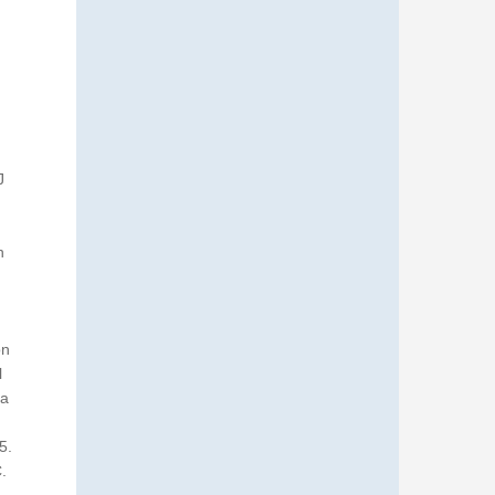
J
h
on
l
 a
5.
.