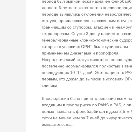
период был эмпирически назначен фенобарб
данного 6-летнего животного в послеоперац
периоде выявились отклонения неврологичес
статуса, проявлявшиеся выраженным оглуше
граничащим со ступором, атаксией и неамбу
тетрапарезом. Спустя 3 дня у пациента возни
генерализованные клонико-тонические судоро
которые в условиях ОРИТ были купированы
применением диазепама и пропофола.
Неврологический статус животного после суд
постепенно нормализовался полностью в теч
последующих 10–14 дней. Этот пациент с PAS
первым, кто дожил до выписки в условиях О
клиники.
Впоследствии было принято решение всем п
входящим в группу риска по PANS и PAS, c о
целью назначать фенобарбитал в дозе 2,5 мг/к
сутки не менее чем за 7 дней до хирургическо
вмешательства.