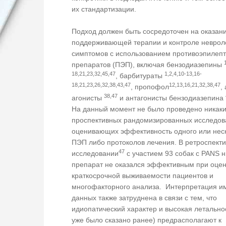
их стандартизации.
Подход должен быть сосредоточен на оказан
поддерживающей терапии и контроле неврол
симптомов с использованием противоэпилепт
препаратов (ПЭП), включая бензодиазепины
18,21,23,32,45,47
1,2,4,10-13,16-
, барбитураты
18,21,23,26,32,38,43,47
12,13,16,21,32,38,47
, пропофол
,
38,47
агонисты
и антагонисты бензодиазепина
На данный момент не было проведено никак
проспективных рандомизированных исследов
оценивающих эффективность одного или нес
ПЭП либо протоколов лечения. В ретроспект
47
исследовании
с участием 93 собак с PANS н
препарат не оказался эффективным при оце
краткосрочной выживаемости пациентов и
многофакторного анализа. Интерпретация 
данных также затруднена в связи с тем, что
идиопатический характер и высокая летальнос
уже было сказано ранее) предрасполагают к