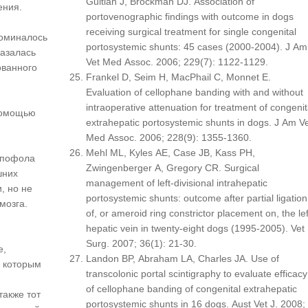
Guitian J, Brockman DJ. Association of
ения.
portovenographic findings with outcome in dogs
receiving surgical treatment for single congenital
поминалось
portosystemic shunts: 45 cases (2000-2004). J Am
казалась
Vet Med Assoc. 2006; 229(7): 1122-1129.
ованного
Frankel D, Seim H, MacPhail C, Monnet E.
Evaluation of cellophane banding with and without
intraoperative attenuation for treatment of congenit
помощью
extrahepatic portosystemic shunts in dogs. J Am V
Med Assoc. 2006; 228(9): 1355-1360.
Mehl ML, Kyles AE, Case JB, Kass PH,
опофола
Zwingenberger A, Gregory CR. Surgical
шних
management of left-divisional intrahepatic
, но не
portosystemic shunts: outcome after partial ligation
 мозга.
of, or ameroid ring constrictor placement on, the lef
hepatic vein in twenty-eight dogs (1995-2005). Vet
Surg. 2007; 36(1): 21-30.
е,
Landon BP, Abraham LA, Charles JA. Use of
, которым
transcolonic portal scintigraphy to evaluate efficacy
of cellophane banding of congenital extrahepatic
также тот
portosystemic shunts in 16 dogs. Aust Vet J. 2008;