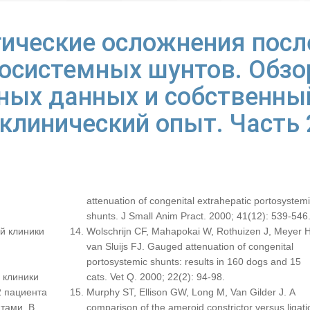
ические осложнения посл
осистемных шунтов. Обзо
ных данных и собственны
клинический опыт. Часть 
attenuation of congenital extrahepatic portosystem
shunts. J Small Anim Pract. 2000; 41(12): 539-546
й клиники
Wolschrijn CF, Mahapokai W, Rothuizen J, Meyer H
van Sluijs FJ. Gauged attenuation of congenital
portosystemic shunts: results in 160 dogs and 15
 клиники
cats. Vet Q. 2000; 22(2): 94-98.
2 пациента
Murphy ST, Ellison GW, Long M, Van Gilder J. A
нтами. В
comparison of the ameroid constrictor versus ligati