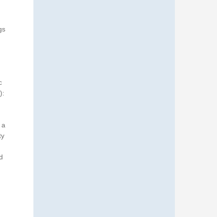
gs
J
c
):
 a
ty
d