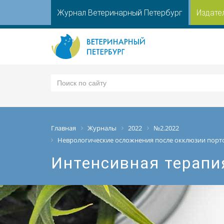
Журнал Ветеринарный Петербург
Издате
Главная
Журналы
2022
№2.2022
Неврологические осложнения после окклюзии порто
Интенсивная терапи