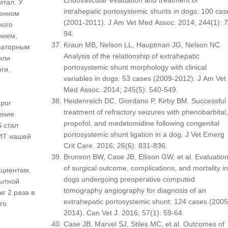
Endovascular evaluation and treatment of
итал. У
intrahepatic portosystemic shunts in dogs: 100 cas
ионном
(2001-2011). J Am Vet Med Assoc. 2014; 244(1): 7
кого
94.
нием,
Kraun MB, Nelson LL, Hauptman JG, Nelson NC.
латорным
Analysis of the relationship of extrahepatic
кли
portosystemic shunt morphology with clinical
ги,
variables in dogs: 53 cases (2009-2012). J Am Vet
Med Assoc. 2014; 245(5): 540-549.
Heidenreich DC, Giordano P, Kirby BM. Successful
орог
treatment of refractory seizures with phenobarbital,
ение
propofol, and medetomidine following congenital
 стал
portosystemic shunt ligation in a dog. J Vet Emerg
РИТ нашей
Crit Care. 2016; 26(6): 831-836.
Brunson BW, Case JB, Ellison GW, et al. Evaluatio
of surgical outcome, complications, and mortality in
ациентам,
dogs undergoing preoperative computed
пытной
tomography angiography for diagnosis of an
г 2 раза в
extrahepatic portosystemic shunt: 124 cases (2005
го
2014). Can Vet J. 2016; 57(1): 59-64.
Case JB, Marvel SJ, Stiles MC, et al. Outcomes of