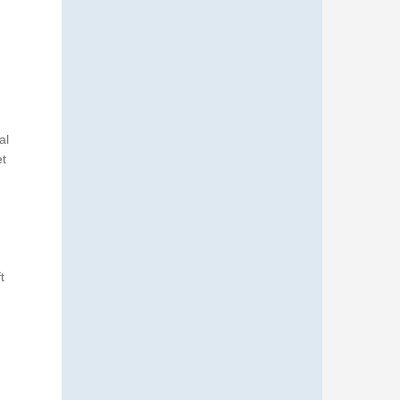
al
et
t