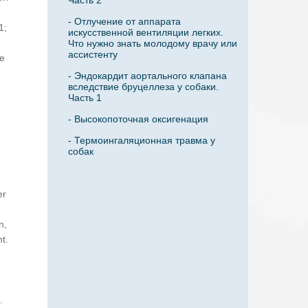
Часть 2
- Отлучение от аппарата
1;
искусственной вентиляции легких.
Что нужно знать молодому врачу или
ассистенту
ee
- Эндокардит аортального клапана
вследствие бруцеллеза у собаки.
Часть 1
- Высокопоточная оксигенация
- Термоингаляционная травма у
собак
er
n,
t.
.