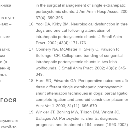
ехника
in the surgical management of single extrahepatic
portosystemic shunts. J Am Anim Hosp Assoc. 200
на шунт
37(4): 390-396.
чаях –
Yool DA, Kirby BM. Neurological dysfunction in thr
dogs and one cat following attenuation of
чными
intrahepatic portosystemic shunts. J Small Anim
Pract. 2002; 43(4): 171-176.
атит,
Connery NA, McAllister H, Skelly C, Pawson P,
ких
Bellenger CR. Cellophane banding of congenital
е (в
intrahepatic portosystemic shunts in two Irish
ений)
wolfhounds. J Small Anim Pract. 2002; 43(8): 345-
нгл.
349.
л.
Hurn SD, Edwards GA. Perioperative outcomes aft
three different single extrahepatic portosystemic
shunt attenuation techniques in dogs: partial ligatio
гося
complete ligation and ameroid constrictor placemen
Aust Vet J. 2003; 81(11): 666-670.
Winkler JT, Bohling MW, Tillson DM, Wright JC,
Ballagas AJ. Portosystemic shunts: diagnosis,
азумевает
prognosis, and treatment of 64, cases (1993-2002)
 какой-то