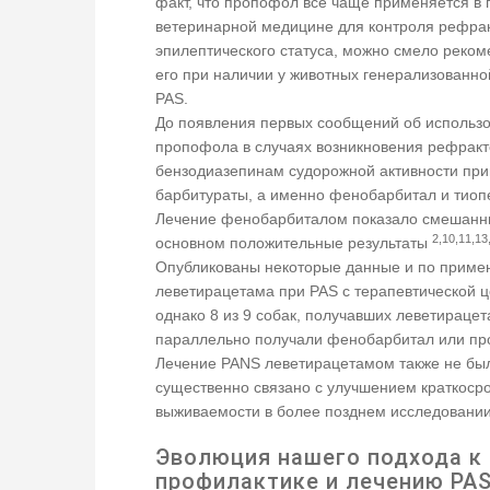
факт, что пропофол все чаще применяется в 
ветеринарной медицине для контроля рефра
эпилептического статуса, можно смело реком
его при наличии у животных генерализованн
PAS.
До появления первых сообщений об использ
пропофола в случаях возникновения рефракт
бензодиазепинам судорожной активности пр
барбитураты, а именно фенобарбитал и тиоп
Лечение фенобарбиталом показало смешанны
2,10,11,13
основном положительные результаты
Опубликованы некоторые данные и по прим
леветирацетама при PAS с терапевтической 
однако 8 из 9 собак, получавших леветирацет
параллельно получали фенобарбитал или пр
Лечение PANS леветирацетамом также не бы
существенно связано с улучшением краткоср
выживаемости в более позднем исследовани
Эволюция нашего подхода к
профилактике и лечению PAS