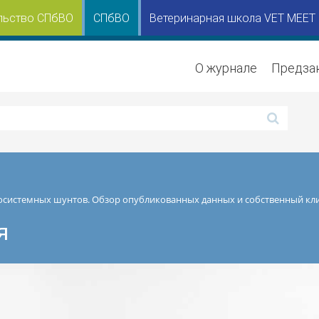
льство СПбВО
СПбВО
Ветеринарная школа VET MEET
О журнале
Предза
системных шунтов. Обзор опубликованных данных и собственный кли
я