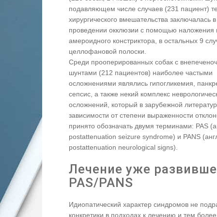
подавляющем числе случаев (231 пациент) т
хирургического вмешательства заключалась в
проведении окклюзии с помощью наложения 
амероидного констриктора, в остальных 9 слу
целлофановой полоски.
Среди прооперированных собак с внепечено
шунтами (212 пациентов) наиболее частыми
осложнениями являлись гипогликемия, панкре
сепсис, а также некий комплекс неврологичес
осложнений, который в зарубежной литератур
зависимости от степени выраженности отклон
принято обозначать двумя терминами: PAS (а
postattenuation seizure syndrome) и PANS (анг
postattenuation neurological signs).
Лечение уже развивше
PAS/PANS
Идиопатический характер синдромов не подр
конкретики в подходах к лечению и тем более