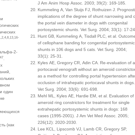
J Am Anim Hosp Assoc. 2003; 39(2): 169-185.
Kummeling A, Van Sluijs FJ, Rothuizen J. Prognost
implications of the degree of shunt narrowing and o
ии
the portal vein diameter in dogs with congenital
огических
portosystemic shunts. Vet Surg. 2004; 33(1): 17-24
ических
Hunt GB, Kummeling A, Tisdall PLC, et al. Outcom
1,2,4,8,13,16-
of cellophane banding for congenital portosystemic
shunts in 106 dogs and 5 cats. Vet Surg. 2004;
 альфа-2-
33(1): 25-31.
47
.
Kyles AE, Gregory CR, Adin CA. Re-evaluation of a
их
portocaval venograft without an ameroid constricto
аний,
as a method for controlling portal hypertension afte
кольких
occlusion of intrahepatic portocaval shunts in dogs.
ивном
Vet Surg. 2004; 33(6): 691-698.
и один
Mehl ML, Kyles AE, Hardie EM, et al. Evaluation of
нке
ameroid ring constrictors for treatment for single
extrahepatic portosystemic shunts in dogs: 168
имеющихся
cases (1995-2001). J Am Vet Med Assoc. 2005;
226(12): 2020-2030.
ть (как
Lee KCL, Lipscomb VJ, Lamb CR, Gregory SP,