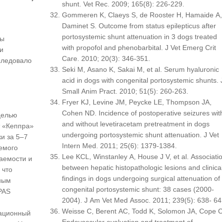
shunt. Vet Rec. 2009; 165(8): 226-229.
Gommeren K, Claeys S, de Rooster H, Hamaide A,
Daminet S. Outcome from status epilepticus after
portosystemic shunt attenuation in 3 dogs treated
мы
with propofol and phenobarbital. J Vet Emerg Crit
и
Care. 2010; 20(3): 346-351.
 следовало
Seki M, Asano K, Sakai M, et al. Serum hyaluronic
acid in dogs with congenital portosystemic shunts. 
Small Anim Pract. 2010; 51(5): 260-263.
Fryer KJ, Levine JM, Peycke LE, Thompson JA,
Cohen ND. Incidence of postoperative seizures wit
целью
and without levetiracetam pretreatment in dogs
т «Кеппра»
undergoing portosystemic shunt attenuation. J Vet
ки за 5–7
Intern Med. 2011; 25(6): 1379-1384.
емого
Lee KCL, Winstanley A, House J V, et al. Associati
чаемости и
between hepatic histopathologic lesions and clinica
 что
findings in dogs undergoing surgical attenuation of
ным
congenital portosystemic shunt: 38 cases (2000-
PAS
2004). J Am Vet Med Assoc. 2011; 239(5): 638- 64
Weisse C, Berent AC, Todd K, Solomon JA, Cope C
рационный