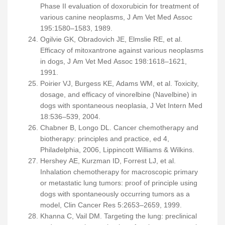
Phase II evaluation of doxorubicin for treatment of
various canine neoplasms, J Am Vet Med Assoc
195:1580–1583, 1989.
Ogilvie GK, Obradovich JE, Elmslie RE, et al.
Efficacy of mitoxantrone against various neoplasms
in dogs, J Am Vet Med Assoc 198:1618–1621,
1991.
Poirier VJ, Burgess KE, Adams WM, et al. Toxicity,
dosage, and efficacy of vinorelbine (Navelbine) in
dogs with spontaneous neoplasia, J Vet Intern Med
18:536–539, 2004.
Chabner B, Longo DL. Cancer chemotherapy and
biotherapy: principles and practice, ed 4,
Philadelphia, 2006, Lippincott Williams & Wilkins.
Hershey AE, Kurzman ID, Forrest LJ, et al.
Inhalation chemotherapy for macroscopic primary
or metastatic lung tumors: proof of principle using
dogs with spontaneously occurring tumors as a
model, Clin Cancer Res 5:2653–2659, 1999.
Khanna C, Vail DM. Targeting the lung: preclinical