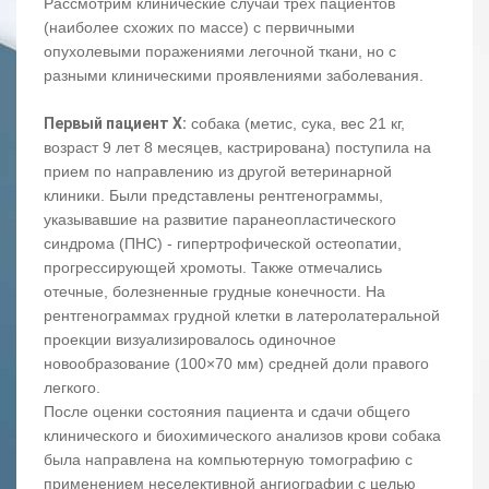
Рассмотрим клинические случаи трех пациентов
(наиболее схожих по массе) с первичными
опухолевыми поражениями легочной ткани, но с
разными клиническими проявлениями заболевания.
Первый пациент X:
собака (метис, сука, вес 21 кг,
возраст 9 лет 8 месяцев, кастрирована) поступила на
прием по направлению из другой ветеринарной
клиники. Были представлены рентгенограммы,
указывавшие на развитие паранеопластического
синдрома (ПНС) - гипертрофической остеопатии,
прогрессирующей хромоты. Также отмечались
отечные, болезненные грудные конечности. На
рентгенограммах грудной клетки в латеролатеральной
проекции визуализировалось одиночное
новообразование (100×70 мм) средней доли правого
легкого.
После оценки состояния пациента и сдачи общего
клинического и биохимического анализов крови собака
была направлена на компьютерную томографию с
применением неселективной ангиографии с целью