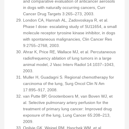
and comparative evaluation of anticancer aerosols
in dogs with naturally occurring cancers, Curr
Cancer Drug Targets 3:265–273, 2003.
London CA, Hannah AL, Zadovoskaya R, et al.
Phase I dose- escalating study of SU11654, a small
molecule receptor tyrosine kinase inhibitor, in dogs
with spontaneous malignancies, Clin Cancer Res
9:2755–2768, 2003.
Ahrar K, Price RE, Wallace MJ, et al. Percutaneous
radiofrequency ablation of lung tumors in a large
animal model, J Vasc Interv Radiol 14:1037–1043,
2003.
Muller H, Guadagni S. Regional chemotherapy for
carcinoma of the lung, Surg Oncol Clin N Am
17:895–917, 2008.
van Putte BP, Grootenboers M, van Boven WJ, et
al. Selective pulmonary artery perfusion for the
treatment of primary lung cancer: Improved drug
exposure of the lung, Lung Cancer 65:208–213,
2009.
Ogilvie GK, Weigel RM, Haschek WM, et al.