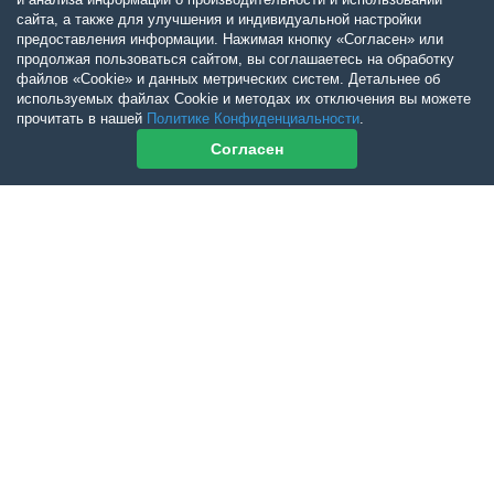
сайта, а также для улучшения и индивидуальной настройки
предоставления информации. Нажимая кнопку «Согласен» или
продолжая пользоваться сайтом, вы соглашаетесь на обработку
файлов «Cookie» и данных метрических систем. Детальнее об
используемых файлах Cookie и методах их отключения вы можете
прочитать в нашей
Политике Конфиденциальности
.
Согласен
Контакты журнала
По всем вопросам приобретения журнала Ветеринарный Петербург
обращайтесь:
Тел:
+7-960-272-75-98
tatyana.albul@yandex.ru
По всем вопросам приобретения книг обращайтесь:
+7 (950) 001-33-14
cdoba-tan@yandex.ru