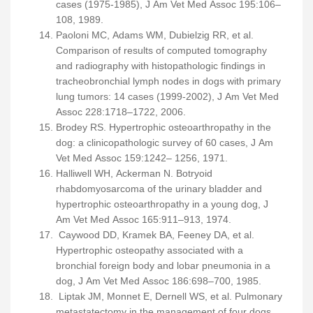
cases (1975-1985), J Am Vet Med Assoc 195:106–
108, 1989.
Paoloni MC, Adams WM, Dubielzig RR, et al.
Comparison of results of computed tomography
and radiography with histopathologic findings in
tracheobronchial lymph nodes in dogs with primary
lung tumors: 14 cases (1999-2002), J Am Vet Med
Assoc 228:1718–1722, 2006.
Brodey RS. Hypertrophic osteoarthropathy in the
dog: a clinicopathologic survey of 60 cases, J Am
Vet Med Assoc 159:1242– 1256, 1971.
Halliwell WH, Ackerman N. Botryoid
rhabdomyosarcoma of the urinary bladder and
hypertrophic osteoarthropathy in a young dog, J
Am Vet Med Assoc 165:911–913, 1974.
Caywood DD, Kramek BA, Feeney DA, et al.
Hypertrophic osteopathy associated with a
bronchial foreign body and lobar pneumonia in a
dog, J Am Vet Med Assoc 186:698–700, 1985.
Liptak JM, Monnet E, Dernell WS, et al. Pulmonary
metastatectomy in the management of four dogs