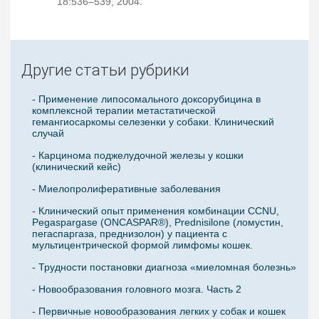
18:536–539, 2004.
Другие статьи рубрики
- Применение липосомального доксорубицина в
комплексной терапии метастатической
гемангиосаркомы селезенки у собаки. Клинический
случай
- Карцинома поджелудочной железы у кошки
(клинический кейс)
- Миелопролиферативные заболевания
- Клинический опыт применения комбинации CCNU,
Pegaspargase (ONCASPAR®), Prednisilone (ломустин,
пегаспаргаза, преднизолон) у пациента с
мультицентрической формой лимфомы кошек.
- Трудности постановки диагноза «миеломная болезнь»
- Новообразования головного мозга. Часть 2
- Первичные новообразования легких у собак и кошек