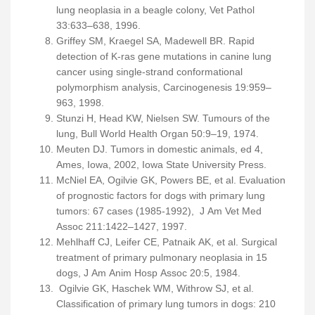
lung neoplasia in a beagle colony, Vet Pathol
33:633–638, 1996.
Griffey SM, Kraegel SA, Madewell BR. Rapid
detection of K-ras gene mutations in canine lung
cancer using single-strand conformational
polymorphism analysis, Carcinogenesis 19:959–
963, 1998.
Stunzi H, Head KW, Nielsen SW. Tumours of the
lung, Bull World Health Organ 50:9–19, 1974.
Meuten DJ. Tumors in domestic animals, ed 4,
Ames, Iowa, 2002, Iowa State University Press.
McNiel EA, Ogilvie GK, Powers BE, et al. Evaluation
of prognostic factors for dogs with primary lung
tumors: 67 cases (1985-1992), J Am Vet Med
Assoc 211:1422–1427, 1997.
Mehlhaff CJ, Leifer CE, Patnaik AK, et al. Surgical
treatment of primary pulmonary neoplasia in 15
dogs, J Am Anim Hosp Assoc 20:5, 1984.
Ogilvie GK, Haschek WM, Withrow SJ, et al.
Classification of primary lung tumors in dogs: 210