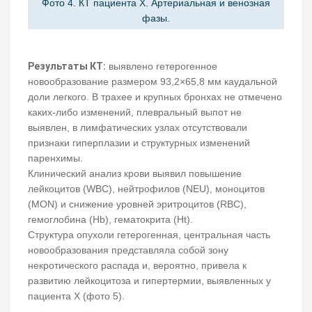
Фото 4. КТ пациента Х. Артериальная и венозная
фазы.
Результаты КТ:
выявлено гетерогенное
новообразование размером 93,2×65,8 мм каудальной
доли легкого. В трахее и крупных бронхах не отмечено
каких-либо изменений, плевральный выпот не
выявлен, в лимфатических узлах отсутствовали
признаки гиперплазии и структурных изменений
паренхимы.
Клинический анализ крови выявил повышение
лейкоцитов (WBC), нейтрофилов (NEU), моноцитов
(MON) и снижение уровней эритроцитов (RBC),
гемоглобина (Hb), гематокрита (Ht).
Структура опухоли гетерогенная, центральная часть
новообразования представляла собой зону
некротического распада и, вероятно, привела к
развитию лейкоцитоза и гипертермии, выявленных у
пациента Х (фото 5).