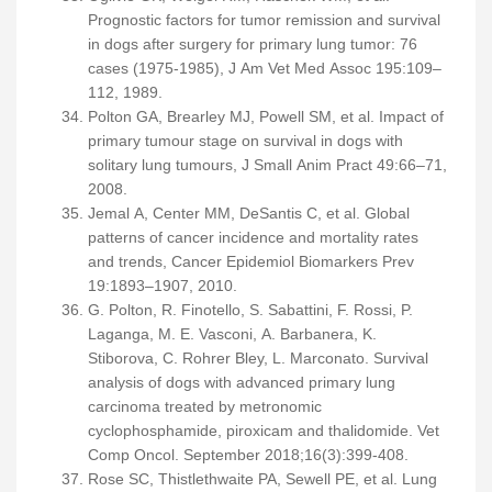
Prognostic factors for tumor remission and survival
in dogs after surgery for primary lung tumor: 76
cases (1975-1985), J Am Vet Med Assoc 195:109–
112, 1989.
Polton GA, Brearley MJ, Powell SM, et al. Impact of
primary tumour stage on survival in dogs with
solitary lung tumours, J Small Anim Pract 49:66–71,
2008.
Jemal A, Center MM, DeSantis C, et al. Global
patterns of cancer incidence and mortality rates
and trends, Cancer Epidemiol Biomarkers Prev
19:1893–1907, 2010.
G. Polton, R. Finotello, S. Sabattini, F. Rossi, P.
Laganga, M. E. Vasconi, A. Barbanera, K.
Stiborova, C. Rohrer Bley, L. Marconato. Survival
analysis of dogs with advanced primary lung
carcinoma treated by metronomic
cyclophosphamide, piroxicam and thalidomide. Vet
Comp Oncol. September 2018;16(3):399-408.
Rose SC, Thistlethwaite PA, Sewell PE, et al. Lung