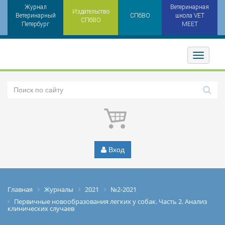
Журнал
Ветеринарная
Издательство
Ветеринарный
СПбВО
школа VET
СПбВО
Петербург
MEET
Toggler
Вход
Главная
Журналы
2021
№2-2021
Первичные новообразования легких у собак. Часть 2. Анализ
клинических случаев