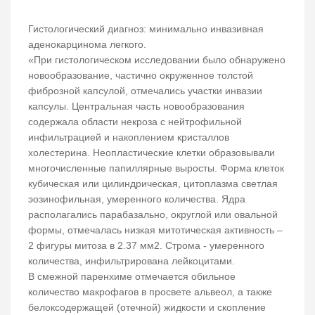
Гистологический диагноз: минимально инвазивная
аденокарцинома легкого.
«При гистологическом исследовании было обнаружено
новообразование, частично окруженное толстой
фиброзной капсулой, отмечались участки инвазии
капсулы. Центральная часть новообразования
содержала области некроза с нейтрофильной
инфильтрацией и накоплением кристаллов
холестерина. Неопластические клетки образовывали
многочисленные папиллярные выросты. Форма клеток
кубическая или цилиндрическая, цитоплазма светлая
эозинофильная, умеренного количества. Ядра
располагались парабазально, округлой или овальной
формы, отмечалась низкая митотическая активность –
2 фигуры митоза в 2.37 мм2. Строма - умеренного
количества, инфильтрирована лейкоцитами.
В смежной паренхиме отмечается обильное
количество макрофагов в просвете альвеол, а также
белоксодержащей (отечной) жидкости и скопление