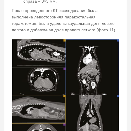
справа – 3×3 мм.
После проведенного КТ-исследования была
выполнена левосторонняя паракостальная
торакотомия. Были удалены каудальная доля левого
легкого и добавочная доля правого легкого (фото 11).