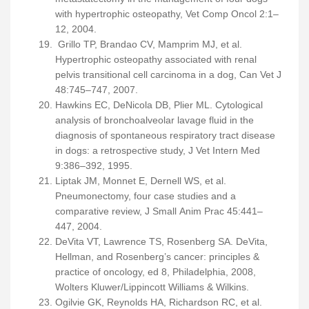
with hypertrophic osteopathy, Vet Comp Oncol 2:1–
12, 2004.
Grillo TP, Brandao CV, Mamprim MJ, et al.
Hypertrophic osteopathy associated with renal
pelvis transitional cell carcinoma in a dog, Can Vet J
48:745–747, 2007.
Hawkins EC, DeNicola DB, Plier ML. Cytological
analysis of bronchoalveolar lavage fluid in the
diagnosis of spontaneous respiratory tract disease
in dogs: a retrospective study, J Vet Intern Med
9:386–392, 1995.
Liptak JM, Monnet E, Dernell WS, et al.
Pneumonectomy, four case studies and a
comparative review, J Small Anim Prac 45:441–
447, 2004.
DeVita VT, Lawrence TS, Rosenberg SA. DeVita,
Hellman, and Rosenberg’s cancer: principles &
practice of oncology, ed 8, Philadelphia, 2008,
Wolters Kluwer/Lippincott Williams & Wilkins.
Ogilvie GK, Reynolds HA, Richardson RC, et al.