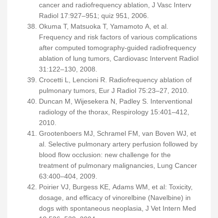
cancer and radiofrequency ablation, J Vasc Interv
Radiol 17:927–951; quiz 951, 2006.
Okuma T, Matsuoka T, Yamamoto A, et al.
Frequency and risk factors of various complications
after computed tomography-guided radiofrequency
ablation of lung tumors, Cardiovasc Intervent Radiol
31:122–130, 2008.
Crocetti L, Lencioni R. Radiofrequency ablation of
pulmonary tumors, Eur J Radiol 75:23–27, 2010.
Duncan M, Wijesekera N, Padley S. Interventional
radiology of the thorax, Respirology 15:401–412,
2010.
Grootenboers MJ, Schramel FM, van Boven WJ, et
al. Selective pulmonary artery perfusion followed by
blood flow occlusion: new challenge for the
treatment of pulmonary malignancies, Lung Cancer
63:400–404, 2009.
Poirier VJ, Burgess KE, Adams WM, et al: Toxicity,
dosage, and efficacy of vinorelbine (Navelbine) in
dogs with spontaneous neoplasia, J Vet Intern Med