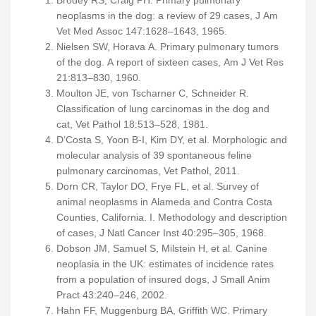
neoplasms in the dog: a review of 29 cases, J Am
Vet Med Assoc 147:1628–1643, 1965.
Nielsen SW, Horava A. Primary pulmonary tumors
of the dog. A report of sixteen cases, Am J Vet Res
21:813–830, 1960.
Moulton JE, von Tscharner C, Schneider R.
Classification of lung carcinomas in the dog and
cat, Vet Pathol 18:513–528, 1981.
D’Costa S, Yoon B-I, Kim DY, et al. Morphologic and
molecular analysis of 39 spontaneous feline
pulmonary carcinomas, Vet Pathol, 2011.
Dorn CR, Taylor DO, Frye FL, et al. Survey of
animal neoplasms in Alameda and Contra Costa
Counties, California. I. Methodology and description
of cases, J Natl Cancer Inst 40:295–305, 1968.
Dobson JM, Samuel S, Milstein H, et al. Canine
neoplasia in the UK: estimates of incidence rates
from a population of insured dogs, J Small Anim
Pract 43:240–246, 2002.
Hahn FF, Muggenburg BA, Griffith WC. Primary