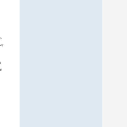
ти
зу
й
ой