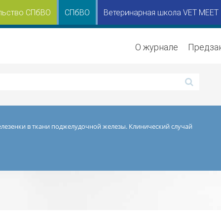
льство СПбВО
СПбВО
Ветеринарная школа VET MEET
О журнале
Предза
елезенки в ткани поджелудочной железы. Клинический случай