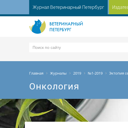
Журнал Ветеринарный Петербург
Издате
Главная
Журналы
2019
№1-2019
Эктопия с
Онкология