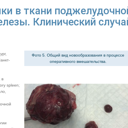
нки в ткани поджелудочно
лезы. Клинический случа
ург,
Фото 5. Общий вид новообразования в процессе
Санкт-
оперативного вмешательства.
 в
ory spleen;
ило,
дочной
огии