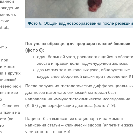
ованной
роведении
занной с
еских
Фото 6. Общий вид новообразований после резекции
 al.,
Получены образцы для предварительной биопсии
ыть
(фото 6):
один большой узел, располагающийся в област
 при
хвоста и правой доли поджелудочной железы;
ки может
два мягких темно-красных узла, обнаруженные
и в других
каудальнее ободочной кишки при проведении КТ
пической
После получения гистологических дифференциальны
лезеночной
диагнозов патогистологический материал был
енэктомии.
направлен на иммуногистохимическое исследование
о
(Ki-67) для верификации диагноза (фото 7–9).
. Спленоз
й ткани на
Пациент был выписан из стационара и на момент
сти (во
написания статьи – клинически здоров (аппетит и жаж
го
у животного – в норме).
о