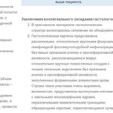
выше пациента.
полости
й полости
е, с
Заключение коллегиального заседания гистолого
удочной
В присланном материале гистологических
структур ангиосаркомы селезенки не обнаружен
Гистологическая картина представлена
зования
рассеянными, относительно крупными фокусам
лимфоидной фолликулоподобной инфильтраци
величена
без явных признаков атипии и пролиферативно
активности, располагающимися вокруг
относительно крупных тонкостенных сосудов с
тонким типичным эндотелием без признаков
атипии и пролиферативной активности,
(объем
заполненных форменными элементами крови.
массы –
Строма ткани участками очень выражена,
волокнистая, представлена вытянутыми клеткам
ндовано
с овальными мономорфными ядрами,
рови, а
неразличимыми межклеточными границами,
, провести
образующими короткие, переплетающиеся пучк