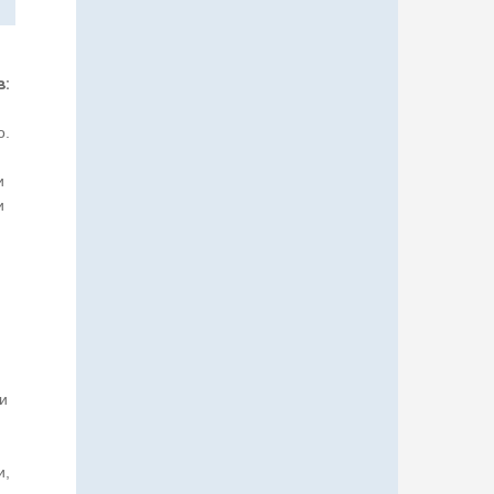
в:
о.
и
и
й
и
и,