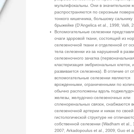
мультифокальны. Они в значительном к
распространяются по серозным поверх
тонкого кишечника, большому сальнику 
брыжейке (D'Angelica et al., 1998; Valli, 
Вспомогательные селезенки представл
очаги здоровой ткани, состоящей из н
селезеночной ткани и отделенной от ос
тела селезенки из-за нарушений в разв
селезеночного зачатка (первоначальна
кластеризация эмбриональных клеток, 
развивается селезенка). В отличие от с
вспомогательные селезенки являются
врожденными, ограниченными по колич
обычно расположены вдоль поджелудо
железы, желудочно-селезеночных или
спленоренальных связок, снабжаются 
селезеночной артерии и никак по своей
гистологической структуре не отличаютс
собственной селезенки (Wadham et al., 19
2007; Arkadopoulus et al., 2009; Guo et al