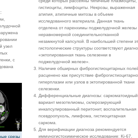
среди которых рассеяны типичные плазмоциты,
гистиоциты, лимфоциты. Некрозы, выраженная
:
атипия, атипичные митозы в объеме
ии,
исследованного материала. Данная ткань
елудочной
отделена от паренхимы поджелудочной железы
наружена
неравномерной соединительнотканной
ировании
незамкнутой капсулой. В наибольшей степени э
й узел
гистологические структуры соответствуют диагно
глых
«эктопированная ткань селезенки в
енки, с
поджелудочной железе».
дована
Наличие обширных фиброгистиоцитарных поле
расценено как присутствие фиброгистиоцитарн
гиперплазии или узлов в эктопированной ткани
селезенки.
Дифференциальные диагнозы: саркоматоидный
вариант мезотелиомы, склерозирующий
инкапсулированный перитонит, воспалительная
псевдоопухоль, лимфома, гистиоцитарная
саркома.
Для верификации диагноза рекомендуется
иммуногистохимическое исследование: Ki-67,
ные срезы