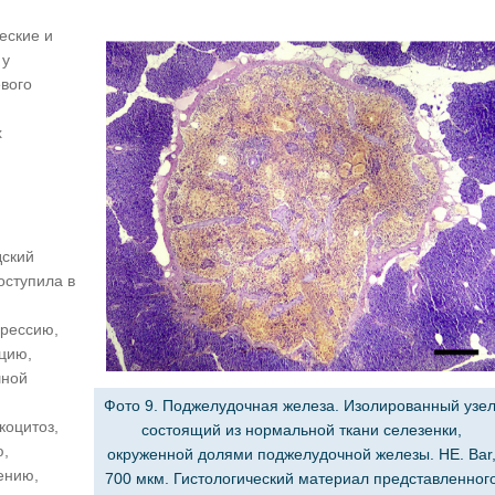
еские и
 у
вого
х
дский
оступила в
рессию,
цию,
шной
Фото 9. Поджелудочная железа. Изолированный узел
коцитоз,
состоящий из нормальной ткани селезенки,
ю,
окруженной долями поджелудочной железы. HE. Bar
ению,
700 мкм. Гистологический материал представленног