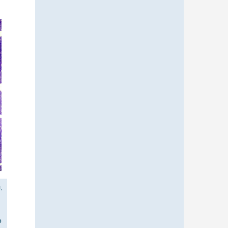
,
,
о