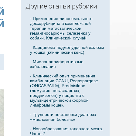
Другие статьи рубрики
й
- Применение липосомального
й
доксорубицина в комплексной
терапии метастатической
гемангиосаркомы селезенки у
собаки. Клинический случай
- Карцинома поджелудочной железы
у кошки (клинический кейс)
- Миелопролиферативные
заболевания
- Клинический опыт применения
комбинации CCNU, Pegaspargase
(ONCASPAR®), Prednisilone
(ломустин, пегаспаргаза,
преднизолон) у пациента с
мультицентрической формой
лимфомы кошек.
- Трудности постановки диагноза
«миеломная болезнь»
- Новообразования головного мозга.
Часть 2