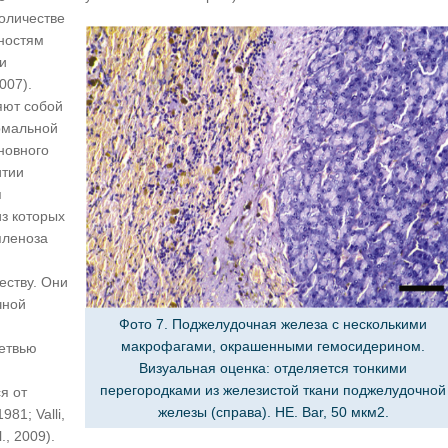
оличестве
ностям
и
2007).
яют собой
ормальной
новного
итии
я
из которых
пленоза
еству. Они
чной
Фото 7. Поджелудочная железа с несколькими
макрофагами, окрашенными гемосидерином.
ветвью
Визуальная оценка: отделяется тонкими
перегородками из железистой ткани поджелудочной
я от
железы (справа). HE. Bar, 50 мкм2.
81; Valli,
., 2009).