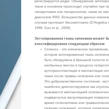
регистрируется редко. Обнаружение эктопир
ткани в основном происходит случайно при п
лапаротомии или лапароскопии, никак не свя
диагнозом IPAS. Большинство данных клинич
случаев протекает бессимптомно (D'Angelica et
1998; Guo et al., 2009).
Эктопированная ткань селезенки может б
классифицирована следующим образом:
Спленоз – это клиническое проявление,
котором эктопированная ткань селезен
быть обнаружена в брюшной полости ил
необычных местах в процессе гетерото
аутотрансплантации и имплантации се
ткани после травмы селезенки или спл
Это доброкачественное состояние, част
ошибочно диагностируемое как опухоль
вызывается имплантацией селезеночно
подвергнутые васкуляризации поверхно
время спленэктомии или травматическо
разрыва селезенки), которые характерн