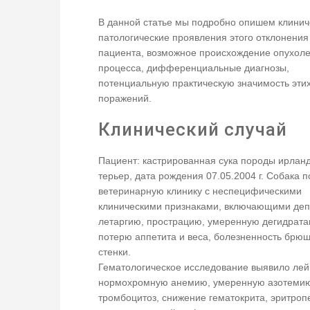
В данной статье мы подробно опишем клинич
патологические проявления этого отклонения
пациента, возможное происхождение опухоле
процесса, дифференциальные диагнозы,
потенциальную практическую значимость эти
поражений.
Клинический случай
Пациент: кастрированная сука породы ирлан
терьер, дата рождения 07.05.2004 г. Собака п
ветеринарную клинику с неспецифическими
клиническими признаками, включающими деп
летаргию, прострацию, умеренную дегидрата
потерю аппетита и веса, болезненность брю
стенки.
Гематологическое исследование выявило лей
нормохромную анемию, умеренную азотеми
тромбоцитоз, снижение гематокрита, эритроп