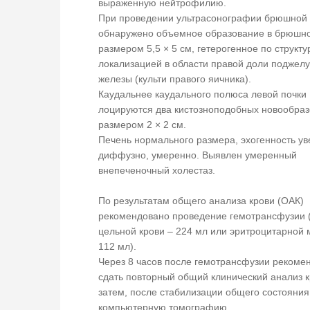
выраженную нейтрофилию.
При проведении ультрасонографии брюшной 
обнаружено объемное образование в брюшно
размером 5,5 × 5 см, гетерогенное по структур
локализацией в области правой доли поджел
железы (культи правого яичника).
Каудальнее каудального полюса левой почки
лоцируются два кистозноподобных новообра
размером 2 × 2 см.
Печень нормального размера, эхогенность у
диффузно, умеренно. Выявлен умеренный
внепеченочный холестаз.
По результатам общего анализа крови (ОАК)
рекомендовано проведение гемотрансфузии 
цельной крови – 224 мл или эритроцитарной 
112 мл).
Через 8 часов после гемотрансфузии рекоме
сдать повторный общий клинический анализ к
затем, после стабилизации общего состояния
компьютерную томографию.