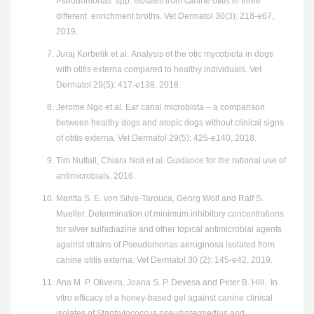
Pseudomonas spp. Isolates from canine otitis in three
different enrichment broths. Vet Dermatol 30(3): 218-e67,
2019.
Juraj Korbelik et al. Analysis of the otic mycobiota in dogs
with otitis externa compared to healthy individuals. Vet
Dermatol 29(5): 417-e138, 2018.
Jerome Ngo et al. Ear canal microbiota – a comparison
between healthy dogs and atopic dogs without clinical signs
of otitis externa. Vet Dermatol 29(5): 425-e140, 2018.
Tim Nuttall, Chiara Noli et al. Guidance for the rational use of
antimicrobials. 2016.
Maritta S. E. von Silva-Tarouca, Georg Wolf and Ralf S.
Mueller. Determination of minimum inhibitory concentrations
for silver sulfadiazine and other topical antimicrobial agents
against strains of Pseudomonas aeruginosa isolated from
canine otitis externa. Vet Dermatol 30 (2): 145-e42, 2019.
Ana M. P. Oliveira, Joana S. P. Devesa and Peter B. Hill. In
vitro efficacy of a honey-based gel against canine clinical
isolates of Staphylococcus pseudintermedius and