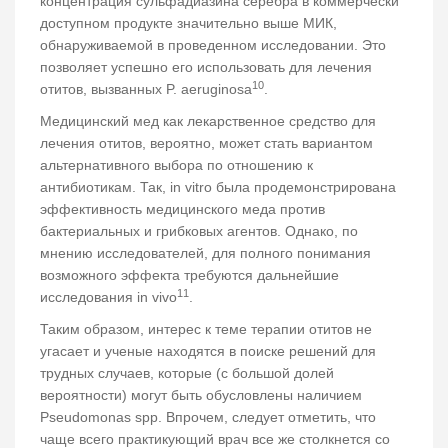
концентрация сульфадиазина серебра в коммерчески
доступном продукте значительно выше МИК,
обнаруживаемой в проведенном исследовании. Это
позволяет успешно его использовать для лечения
10
отитов, вызванных P. аeruginosa
.
Медицинский мед как лекарственное средство для
лечения отитов, вероятно, может стать вариантом
альтернативного выбора по отношению к
антибиотикам. Так, in vitro была продемонстрирована
эффективность медицинского меда против
бактериальных и грибковых агентов. Однако, по
мнению исследователей, для полного понимания
возможного эффекта требуются дальнейшие
11
исследования in vivo
.
Таким образом, интерес к теме терапии отитов не
угасает и ученые находятся в поиске решений для
трудных случаев, которые (с большой долей
вероятности) могут быть обусловлены наличием
Pseudomonas spp. Впрочем, следует отметить, что
чаще всего практикующий врач все же столкнется со