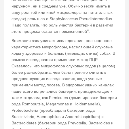
наружном, ни в среднем ухе. Обычно (если иметь в
виду рост той или иной микрофлоры на питательных
средах) речь шла о Staphylococcus Pseudintermedius.
Надо полагать, что роль участия бактерий в развитии
4
этого процесса остается невыясненной
.
Внимания заслуживает исследование, посвященное
характеристике микрофлоры, населяющей слуховые
ходы у здоровых и больных (имеющих отиты) собак. В
рамках исследования применяли метод ПЦР.
Оказалось, что микрофлора слуховых ходов (в целом)
более разнообразна, чем было принято считать в
предшествующих исследованиях, когда ученые
применяли метод посева. В здоровых ушных каналах
чаще всего встречались бактерии, принадлежащие к
таким отделам, как Firmicutes (доминировали бактерии
рода Romboutsia, Megamonas и Holdemanella),
Proteobacteria (преобладали бактерии рода
Succinivibrio, Haemophilus и Anaerobiospirillum) и
Bacteroidetes (бактерии рода Prevotella, Bacteroides и