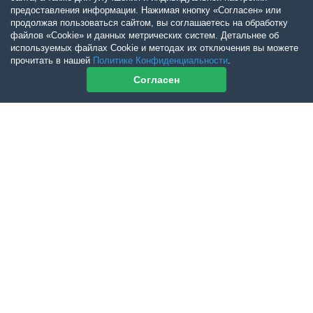
предоставления информации. Нажимая кнопку «Согласен» или
продолжая пользоваться сайтом, вы соглашаетесь на обработку
файлов «Cookie» и данных метрических систем. Детальнее об
используемых файлах Cookie и методах их отключения вы можете
прочитать в нашей
Политике Конфиденциальности
.
Согласен
Контакты журнала
По всем вопросам приобретения журнала Ветеринарный Петербург
обращайтесь:
Тел:
+7-960-272-75-98
tatyana.albul@yandex.ru
По всем вопросам приобретения книг обращайтесь:
+7 (950) 001-33-14
cdoba-tan@yandex.ru