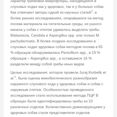
характер грибковой микрофлоры, находящейся в
слуховых ходах как у здоровых, так и у больных собак.
7
Как отмечают авторы одной из научных статей
, в
более ранних исследованиях, опиравшихся на метод
посева материала на питательные среды, из ушного
канала у собак с отитом удавалось выделить грибы
Malassezia, Candida и Aspergillus spp. или только M.
pachydermatis. В более поздних исследованиях в
слуховых ходах здоровых собак методом посева в 65
% образцов обнаруживались Penicillium spp., в 19 %
образцов – Aspergillus spp., а оставшиеся 16 %
разделили между собой грибы иных видов.
Целью исследования, которое провели Juraj Korbelik et
7
al.
, была оценка микобиотического разнообразия
наружного слухового хода у здоровых собак и собак с
наружным отитом. Особенностью проведенного
исследования стало использование метода ПЦР. В
образцах были идентифицированы грибы из 10
различных отделов. Количественно доминирующими у
здоровых собак стали представители отделов