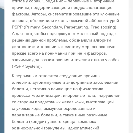
отитов у собак. Среди них – первичные и вторичные
причины, поддерживающие и предрасполагающие
факторы. Авторы, систематизировавшие эти ключевые
аспекты, объединили их англоязычной аббревиатурой
PSPP (Primary, Secondary, Perpetuating, Predisposing).
А для того, чтобы подчеркнуть комплексный подход к
решению данной проблемы, обозначили алгоритм
диагностики и терапии как систему мер, основанную
прежде всего на понимании причин и факторов,
значимых для возникновения и течения отитов у собак
(PSPP System).
К первичным относятся следующие причины:
аллергии; аутоиммунные и эндокринные заболевания;
болезни, негативно влияющие на физиологию
процесса кератинизации; инородные тела; нарушения
со стороны придаточных желез кожи, выстилающей
слуховые ходы; иммуноопосредованные и
паразитарные болезни, а также иные различные
болезни (хондрит ушного хряща, комплекс
эозинофильной гранулемы, идиопатический