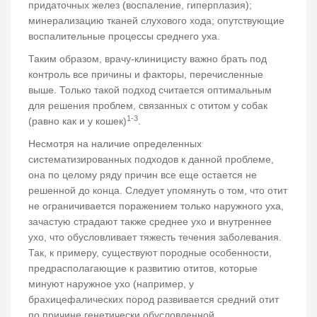
придаточных желез (воспаление, гиперплазия);
минерализацию тканей слухового хода; опутствующие
воспалительные процессы среднего уха.
Таким образом, врачу-клиницисту важно брать под
контроль все причины и факторы, перечисленные
выше. Только такой подход считается оптимальным
для решения проблем, связанных с отитом у собак
1-3
(равно как и у кошек)
.
Несмотря на наличие определенных
систематизированных подходов к данной проблеме,
она по целому ряду причин все еще остается не
решенной до конца. Следует упомянуть о том, что отит
не ограничивается поражением только наружного уха,
зачастую страдают также среднее ухо и внутреннее
ухо, что обусловливает тяжесть течения заболевания.
Так, к примеру, существуют породные особенности,
предрасполагающие к развитию отитов, которые
минуют наружное ухо (например, у
брахицефалических пород развивается средний отит
по причине генетически обусловленной