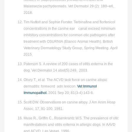
Malassezia pachydermatis. Vet Dermatol 29 (2): 180–e6,
2018.
Tim Nuttoll and Sophie Forster. Terbinafine and florfenicol
concentrations in the canine ear canal exceed minimum
inhibitory concentrations for common otic pathogens after
treatment with OSURNIA (Elanco Animal Health). British
Veterinary Dermatology Study Group, Spring Meeting. April
2015.
Paterson S. A review of 200 cases of otitis externa in the
dog. Vet Dermatol 14 abst(5):249, 2003.
Olivry T., et al. The ACVD task force on canine atopic
dermatitis: foreword adn lexicon.
Vet Immunol
Immunopathol.
2001 Sep 20; 81(3-4):143-6.
Scott DW. Observations on canine atopy. J Am Anim Hosp
Assoc, 17, 91-100, 1981.
Muse R., Griffin C., Rosenkrantz W.S. The prevalence of otic
manifestations and otitis externa in allergic dogs. In AAVD
and ACVD, Las Vegas, 1996.