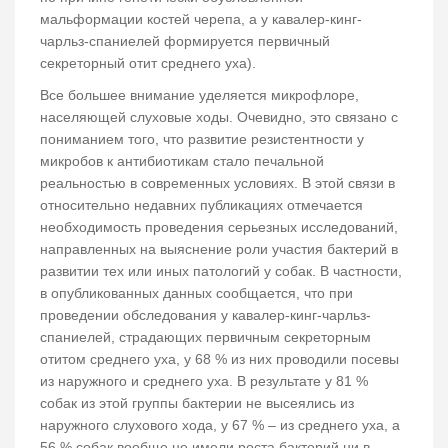
мальформации костей черепа, а у кавалер-кинг-
чарльз-спаниелей формируется первичный
секреторный отит среднего уха).
Все большее внимание уделяется микрофлоре,
населяющей слуховые ходы. Очевидно, это связано с
пониманием того, что развитие резистентности у
микробов к антибиотикам стало печальной
реальностью в современных условиях. В этой связи в
относительно недавних публикациях отмечается
необходимость проведения серьезных исследований,
направленных на выяснение роли участия бактерий в
развитии тех или иных патологий у собак. В частности,
в опубликованных данных сообщается, что при
проведении обследования у кавалер-кинг-чарльз-
спаниелей, страдающих первичным секреторным
отитом среднего уха, у 68 % из них проводили посевы
из наружного и среднего уха. В результате у 81 %
собак из этой группы бактерии не высеялись из
наружного слухового хода, у 67 % – из среднего уха, а
56 % собак вообще не имели роста бактерий ни в