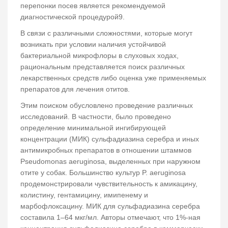
перепонки посев является рекомендуемой
диагностической процедурой9.
В связи с различными сложностями, которые могут
возникать при условии наличия устойчивой
бактериальной микрофлоры в слуховых ходах,
рациональным представляется поиск различных
лекарственных средств либо оценка уже применяемых
препаратов для лечения отитов.
Этим поиском обусловлено проведение различных
исследований. В частности, было проведено
определение минимальной ингибирующей
концентрации (МИК) сульфадиазина серебра и иных
антимикробных препаратов в отношении штаммов
Pseudomonas aeruginosa, выделенных при наружном
отите у собак. Большинство культур P. aeruginosa
продемонстрировали чувствительность к амикацину,
колистину, гентамицину, имипенему и
марбофлоксацину. МИК для сульфадиазина серебра
составила 1–64 мкг/мл. Авторы отмечают, что 1%-ная