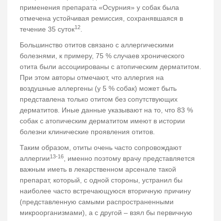
применения препарата «Осурния» у собак была
отмечена устойчивая ремиссия, сохранявшаяся в
12
течение 35 суток
.
Большинство отитов связано с аллергическими
болезнями, к примеру, 75 % случаев хронического
отита были ассоциированы с атопическим дерматитом.
При этом авторы отмечают, что аллергия на
воздушные аллергены (у 5 % собак) может быть
представлена только отитом без сопутствующих
дерматитов. Иные данные указывают на то, что 83 %
собак с атопическим дерматитом имеют в истории
болезни клинические проявления отитов.
Таким образом, отиты очень часто сопровождают
13-16
аллергии
, именно поэтому врачу представляется
важным иметь в лекарственном арсенале такой
препарат, который, с одной стороны, устранил бы
наиболее часто встречающуюся вторичную причину
(представленную самыми распространенными
микроорганизмами), а с другой – взял бы первичную