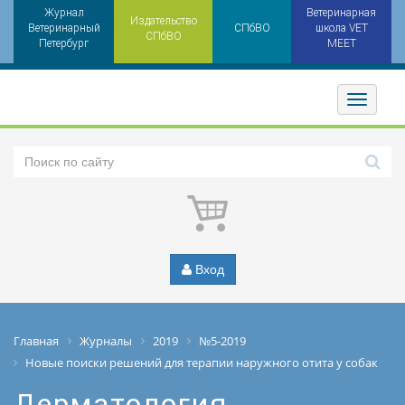
Журнал
Ветеринарная
Издательство
Ветеринарный
СПбВО
школа VET
СПбВО
Петербург
MEET
Toggler
Вход
Главная
Журналы
2019
№5-2019
Новые поиски решений для терапии наружного отита у собак
Дерматология