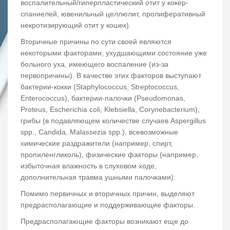
воспалительный/гиперпластический отит у кокер-
спаниелей, ювенильный целлюлит, пролиферативный
некротизирующий отит у кошек).
Вторичные причины по сути своей являются
некоторыми факторами, ухудшающими состояние уже
больного уха, имеющего воспаление (из-за
первопричины). В качестве этих факторов выступают
бактерии-кокки (Staphylococcus, Streptococcus,
Enterococcus), бактерии-палочки (Pseudomonas,
Proteus, Escherichia coli, Klebsiella, Corynebacterium),
грибы (в подавляющем количестве случаев Aspergillus
spp., Candida, Malassezia spp.), всевозможные
химические раздражители (например, спирт,
пропиленгликоль), физические факторы (например,
избыточная влажность в слуховом ходе,
дополнительная травма ушными палочками).
Помимо первичных и вторичных причин, выделяют
предрасполагающие и поддерживающие факторы.
Предрасполагающие факторы возникают еще до