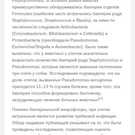
Porphyromonas). В больных ушных каналах
преимущественно обнаруживались бактерии отделов
Firmicutes (наиболее часто встречались бактерии рода
Staphylococcus, Streptococcus и Blautia), за ними по
численности следовали Actinobacteria
(Corynebacterium, Bifidobacterium и Collinsella) и
Proteobacteria (преобладали Pseudomonas,
Escherichia/Shigella и Acinetobacter). Было также
выявлено, что у животных с отитом значительно
возрастало количество бактерий рода Staphylococcus и
Pseudomonas, которые являются важными патогенами
при отите у собак. Исследования подтвердили, что на
долю отитов, вызванных Pseudomonas aeruginosa,
приходится 11–13 % случаев болезни, кроме того, эта
бактерия способна формировать биопленку,
5 6
затрудняющую лечение больных животных
.
Помимо бактериальной микрофлоры, при отитах
актуальным является развитие грибковой инфекции.
Обзор недавних публикаций указывает на то, что были
проведены исследования, позволяющие оценить