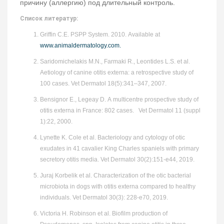
причину (аллергию) под длительный контроль.
Список литератур:
Griffin C.E. PSPP System. 2010. Available at
www.animaldermatology.com
.
Saridomichelakis M.N., Farmaki R., Leontides L.S. et al.
Aetiology of canine otitis externa: a retrospective study of
100 cases. Vet Dermatol 18(5):341–347, 2007.
Bensignor E., Legeay D. A multicentre prospective study of
otitis externa in France: 802 cases. Vet Dermatol 11 (suppl
1):22, 2000.
Lynette K. Cole et al. Bacteriology and cytology of otic
exudates in 41 cavalier King Charles spaniels with primary
secretory otitis media. Vet Dermatol 30(2):151-e44, 2019.
Juraj Korbelik et al. Characterization of the otic bacterial
microbiota in dogs with otitis externa compared to healthy
individuals. Vet Dermatol 30(3): 228-e70, 2019.
Victoria H. Robinson et al. Biofilm production of