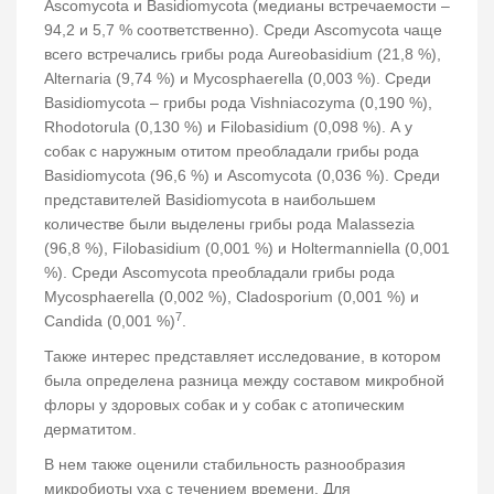
Ascomycota и Basidiomycota (медианы встречаемости –
94,2 и 5,7 % соответственно). Среди Ascomycota чаще
всего встречались грибы рода Aureobasidium (21,8 %),
Alternaria (9,74 %) и Mycosphaerella (0,003 %). Среди
Basidiomycota – грибы рода Vishniacozyma (0,190 %),
Rhodotorula (0,130 %) и Filobasidium (0,098 %). А у
собак с наружным отитом преобладали грибы рода
Basidiomycota (96,6 %) и Ascomycota (0,036 %). Среди
представителей Basidiomycota в наибольшем
количестве были выделены грибы рода Malassezia
(96,8 %), Filobasidium (0,001 %) и Holtermanniella (0,001
%). Среди Ascomycota преобладали грибы рода
Mycosphaerella (0,002 %), Cladosporium (0,001 %) и
7
Candida (0,001 %)
.
Также интерес представляет исследование, в котором
была определена разница между составом микробной
флоры у здоровых собак и у собак с атопическим
дерматитом.
В нем также оценили стабильность разнообразия
микробиоты уха с течением времени. Для