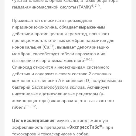
чувствительные хлорные каналы, а также рецепторы
4, 7-9
гамма-аминомасляной кислоты (ГАМК)
.
Празиквантел относится к производным
пиразиноизохинолина, обладает выраженным
действием против цестод и трематод, повышает
проницаемость клеточных мембран паразитов для
2+
ионов кальция (Са
), вызывает деполяризацию
мембран, способствует гибели паразитов и их
10-11
выведению из организма животного
.
Спиносад относится к инсектицидам системного
действия и содержит в своем составе 2 основных
компонента: спиносин А и спиносин D, получаемые из
бактерий
Saccharopolyspora spinosa
. Активирует
никотиновые ацетилхолиновые рецепторы (н-
холинорецепторы) эктопаразита, что вызывает его
5-6, 12
гибель
.
Цель исследования:
изучить антигельминтную
®
эффективность препарата «
ЭкспрессТабс
» при
токсокарозе и токсаскаридозе у собак.