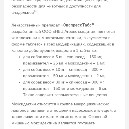
безопасности для животных и доступности для
1-3
владельцев
.
®
Лекарственный препарат «
ЭкспрессТабс
»,
разработанный ООО «НВЦ Агроветзащита», является
комплексным и многокомпонентным, выпускается в
форме таблеток в трех модификациях, содержащих в
качестве действующих веществ в 1 таблетке:
для собак весом 5 кг – спиносад – 150 мг,
празиквантел – 25 мг и моксидектин – 1 мг;
для собак весом 10 кг – спиносад – 300 мг,
празиквантел – 50 мг и моксидектин – 2 мг;
для собак весом 30 кг – спиносад – 900 мг,
празиквантел – 150 мг и моксидектин – 6 мг.
Также содержит вспомогательные вещества.
Моксидектин относится к группе макроциклических
лактонов, активен в отношении насекомых и клещей, а
также личинок и имаго многих нематод. Основной
мишенью моксидектина являются глутамат-