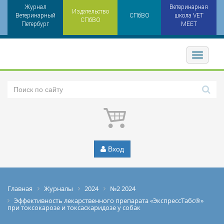
Журнал
Ветеринарная
Издательство
Ветеринарный
СПбВО
школа VET
СПбВО
Петербург
MEET
Toggler
Вход
Главная
Журналы
2024
№2 2024
Эффективность лекарственного препарата «ЭкспрессТабс®»
при токсокарозе и токсаскаридозе у собак