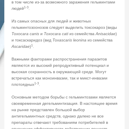
в том числе из-за возможного заражения гельминтами
1-3
людей
.
Из самых опасных для людей и животных
гельминтозоонозов следует выделить токсокароз (виды
Toxocara canis
и
Toxocara cati
из семейства
Anisacidae
)
и токсаскаридоз (вид
Toxascaris leonina
из семейства
1
Ascaridae
)
.
Важными факторами распространения паразитов
являются их высокий репродуктивный потенциал и
высокая сохранность в окружающей среде. Могут
встречаться как моноинвазии, так и микст-инвазии
1-3
плотоядных
.
Основным методом борьбы с гельминтозами является
своевременная дегельминтизация. В настоящее время
на рынке представлен большой выбор
антигельминтных средств, однако далеко не все
препараты отвечают требованиям потребителей в
отношении эффективности действующих веществ,