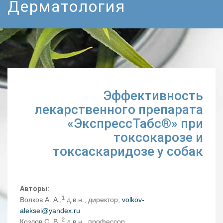
Дерматология
Эффективность
лекарственного препарата
«ЭкспрессТабс®» при
токсокарозе и
токсаскаридозе у собак
Авторы:
1
Волков А. А.,
д.в.н., директор,
volkov-
aleksei@yandex.ru
2
Козлов С. В.,
д.в.н., профессор,