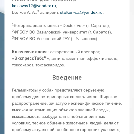
kozlovsv12@yandex.ru
,
3
Волков А. А.,
аспирант,
stalker-v.a@yandex.ru
.
1
Ветеринарная клиника «Doctor-Vet» (г. Саратов),
2
ФГБОУ ВО Вавиловский университет (г. Саратов),
3
ФГБОУ ВО Ульяновский ГАУ (г. Ульяновск).
Ключевые слова:
лекарственный препарат,
®
«
ЭкспрессТабс
», антигельминтная эффективность,
токсокароз, токсаскаридоз.
Введение
Гельминтозы у собак представляют серьезную
проблему для ветеринарных специалистов. Широкое
распространение, зачастую неспецифическое течение,
высокая контаминация объектов внешней среды,
выживаемость возбудителя в неблагоприятных
условиях, тесное общение животных и людей делают
проблему актуальной, особенно в городских условиях,