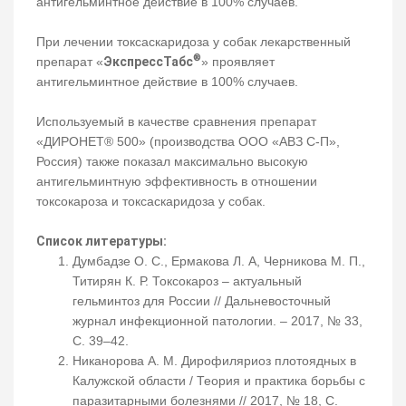
антигельминтное действие в 100% случаев.
При лечении токсаскаридоза у собак лекарственный
®
препарат «
ЭкспрессТабс
» проявляет
антигельминтное действие в 100% случаев.
Используемый в качестве сравнения препарат
«ДИРОНЕТ® 500» (производства ООО «АВЗ С-П»,
Россия) также показал максимально высокую
антигельминтную эффективность в отношении
токсокароза и токсаскаридоза у собак.
Список литературы:
Думбадзе О. С., Ермакова Л. А, Черникова М. П.,
Титирян К. Р. Токсокароз – актуальный
гельминтоз для России // Дальневосточный
журнал инфекционной патологии. – 2017, № 33,
С. 39–42.
Никанорова А. М. Дирофиляриоз плотоядных в
Калужской области / Теория и практика борьбы с
паразитарными болезнями // 2017, № 18, С.