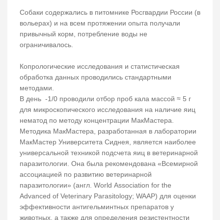
Собаки содержались в питомнике Росгвардии России (в
вольерах) и на всем протяжении опыта получали
привычный корм, потребление воды не
ограничивалось.
Копрологические исследования и статистическая
обработка данных проводились стандартными
методами.
В день -1/0 проводили отбор проб кала массой ≈ 5 г
для микроскопического исследования на наличие яиц
нематод по методу концентрации МакМастера.
Методика МакМастера, разработанная в лаборатории
МакМастер Университета Сиднея, является наиболее
универсальной техникой подсчета яиц в ветеринарной
паразитологии. Она была рекомендована «Всемирной
ассоциацией по развитию ветеринарной
паразитологии» (англ. World Association for the
Advanced of Veterinary Parasitology; WAAP) для оценки
эффективности антигельминтных препаратов у
животных, а также для определения резистентности