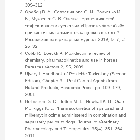
309–312.
Оробец В. А., Севостьянова О. И., Заиченко И.
В., Мукасеев С. В. Оценка терапевтической
эффективности суспензии «Празител® особый»
при кишечных гельминтозах щенков и котят //
Российский ветеринарный журнал. 2019, № 7, С.
25–32.
Cobb R., Boeckh A. Moxidectin: a review of
chemistry, pharmacokinetics and use in horses.
Parasites Vectors 2, S5, 2009.
Ujvary I. Handbook of Pesticide Toxicology (Second
Edition), Chapter 3 – Pest Control Agents from
Natural Products, Academic Press, pp. 109–179,
2001.
Holmstrom S. D., Totten M. L., Newhall K. B., Qiao
M., Riggs K. L. Pharmacokinetics of spinosad and
milbemycin oxime administered in combination and
separately per os to dogs. Journal of Veterinary
Pharmacology and Therapeutics, 35(4): 351–364,
2011.