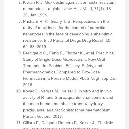
Kieran P. J. Moxidectin against ivermectin-resistant
nematodes – a global view. Aust Vet J, 71(1): 18–
20, Jan 1994.
Prichard R. K., Geary T. G. Perspectives on the
utility of moxidectin for the control of parasitic
nematodes in the face of developing anthelmintic
resistance. Int J Parasitol Drugs Drug Resist, 10:
69–83, 2019.
Bernigaud C., Fang F., Fischer K., et al. Preclinical
Study of Single-Dose Moxidectin, a New Oral
Treatment for Scabies: Efficacy, Safety, and
Pharmacokinetics Compared to Two-Dose
Ivermectin in a Porcine Model. PLoS Negl Trop Dis,
2016.
Kovac J., Vargas M., Keiser J. In vitro and in vivo
activity of R- and S-praziquantel enantiomers and
the main human metabolite trans-4-hydroxy-
praziquantel against Schistosoma haematobium.
Parasit Vectors, 2017.
Olliaro P., Delgado-Romero P., Keiser J., The little
we know about the pharmacokinetics and