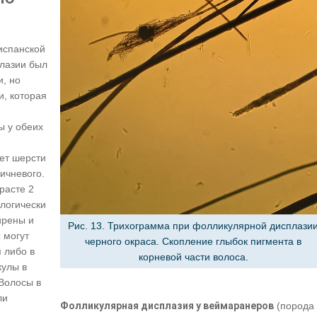
испанской
плазии был
и, но
и, которая
ы у обеих
вет шерсти
ичневого.
расте 2
ологически
ирены и
Рис. 13. Трихограмма при фолликулярной дисплази
 могут
черного окраса. Скопление глыбок пигмента в
 либо в
корневой части волоса.
кулы в
Волосы в
ли
Фолликулярная дисплазия у веймаранеров
(порода