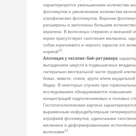
характеризуется уменьшением количества ан
фолликулов и увеличением количества кеног
атрофических фолликулов. Воронки фоллику
расширены и заполнены большим количеств
кератина. В волосяных стержнях и внешней о
корня присутствуют скопления меланина, одн
собак коричневого и черного окрасов это мож
12
нормой
.
Алопеция у чесапик-бей-ретривера
характе
выпадением шерсти в подмышечных впадинах
латерально-вентральной части грудной клетки
боках, животе, спине, крупе и/или каудальной
бедер. В некоторых случаях при гормональны
исследованиях обнаруживается повышение
концентраций надпочечниковых и половых ст
Гистопатологическая картина характеризуетс
выраженным инфундибулярным гиперкератоз
атрофией фолликулов, одиночными скоплен
меланина и деформированными истончённы
13
волосками
.