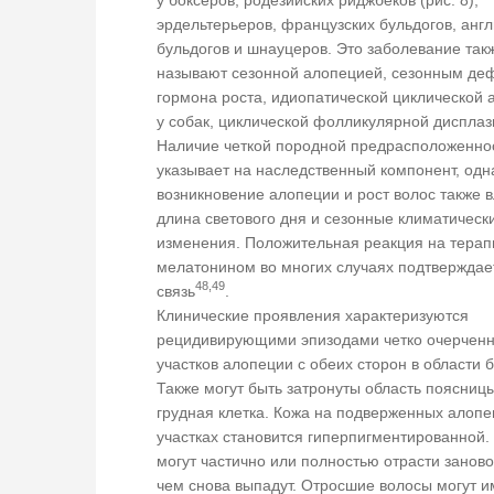
эрдельтерьеров, французских бульдогов, анг
бульдогов и шнауцеров. Это заболевание так
называют сезонной алопецией, сезонным де
гормона роста, идиопатической циклической
у собак, циклической фолликулярной диспла
Наличие четкой породной предрасположенно
указывает на наследственный компонент, одн
возникновение алопеции и рост волос также 
длина светового дня и сезонные климатическ
изменения. Положительная реакция на тера
мелатонином во многих случаях подтверждает
48,49
связь
.
Клинические проявления характеризуются
рецидивирующими эпизодами четко очерчен
участков алопеции с обеих сторон в области б
Также могут быть затронуты область поясниц
грудная клетка. Кожа на подверженных алоп
участках становится гиперпигментированной.
могут частично или полностью отрасти занов
чем снова выпадут. Отросшие волосы могут и