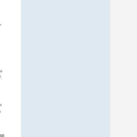
ь
ия
1
.
х
о