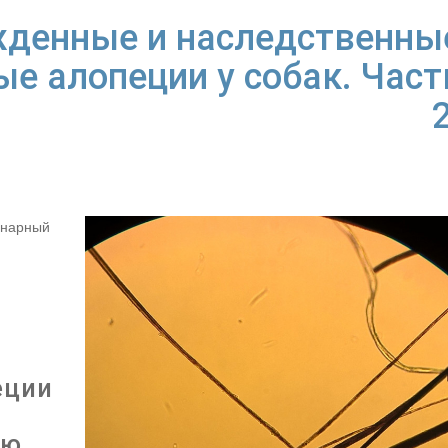
денные и наследственны
е алопеции у собак. Част
2
инарный
еции
ью