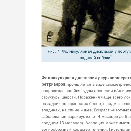
Рис. 7. Фолликулярная дисплазия у португ
1
водяной собаки
.
Фолликулярная дисплазия у курчавошерст
ретриверов
проявляется в виде симметрично
сопровождающейся зудом алопеции и/или и
структуры шерсти. Поражения чаще всего ло
на задних поверхностях бедер, в подмышечн
впадинах, на спине и шее. Возраст животных 
заболевания варьируется от 4 месяцев до 6 л
среднем 13 месяцев). Алопеция может иметь
волнообразный характер течения. Гистология