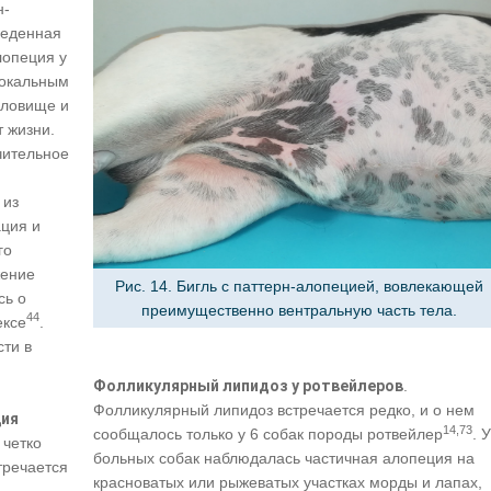
н-
веденная
лопеция у
локальным
уловище и
т жизни.
чительное
 из
ция и
го
жение
Рис. 14. Бигль с паттерн-алопецией, вовлекающей
сь о
преимущественно вентральную часть тела.
44
ексе
.
сти в
Фолликулярный липидоз у ротвейлеров
.
Фолликулярный липидоз встречается редко, и о нем
ция
14,73
сообщалось только у 6 собак породы ротвейлер
. У
 четко
больных собак наблюдалась частичная алопеция на
тречается
красноватых или рыжеватых участках морды и лапах,