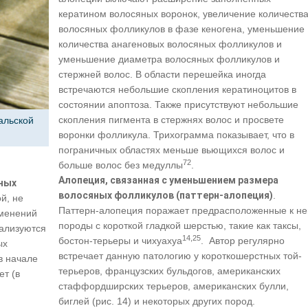
кератином волосяных воронок, увеличение количеств
волосяных фолликулов в фазе кеногена, уменьшение
количества анагеновых волосяных фолликулов и
уменьшение диаметра волосяных фолликулов и
стержней волос. В области перешейка иногда
встречаются небольшие скопления кератиноцитов в
состоянии апоптоза. Также присутствуют небольшие
скопления пигмента в стержнях волос и просвете
альской
воронки фолликула. Трихограмма показывает, что в
пограничных областях меньше вьющихся волос и
72
больше волос без медуллы
.
Алопеция, связанная с уменьшением размера
ных
волосяных фолликулов (паттерн-алопеция)
.
й, не
Паттерн-алопеция поражает предрасположенные к не
зменений
породы с короткой гладкой шерстью, такие как таксы,
кализуются
14,25
бостон-терьеры и чихуахуа
. Автор регулярно
ых
встречает данную патологию у короткошерстных той-
в начале
терьеров, французских бульдогов, американских
ет (в
стаффордширских терьеров, американских булли,
биглей (рис. 14) и некоторых других пород.