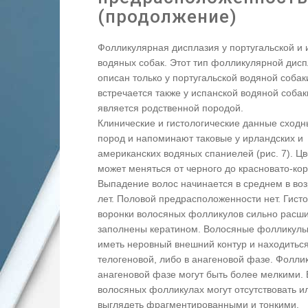
(продолжение)
Фолликулярная дисплазия у португальской и 
водяных собак. Этот тип фолликулярной дис
описан только у португальской водяной собак
встречается также у испанской водяной собак
является родственной породой.
Клинические и гистологические данные сходн
пород и напоминают таковые у ирландских и
американских водяных спаниелей (рис. 7). Ц
может меняться от черного до красновато-кор
Выпадение волос начинается в среднем в воз
лет. Половой предрасположенности нет. Гист
воронки волосяных фолликулов сильно расш
заполнены кератином. Волосяные фолликулы
иметь неровный внешний контур и находиться
телогеновой, либо в анагеновой фазе. Фолли
анагеновой фазе могут быть более мелкими. 
волосяных фолликулах могут отсутствовать и
выглядеть фрагментированными и тонкими.