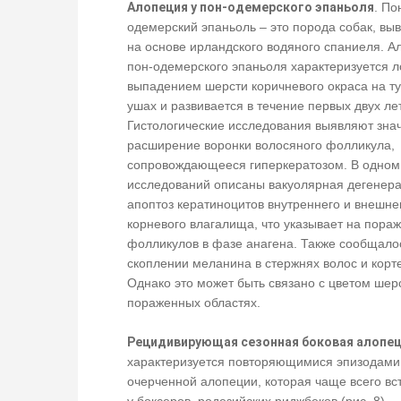
Алопеция у пон-одемерского эпаньоля
. По
одемерский эпаньоль – это порода собак, вы
на основе ирландского водяного спаниеля. А
пон-одемерского эпаньоля характеризуется 
выпадением шерсти коричневого окраса на т
ушах и развивается в течение первых двух ле
Гистологические исследования выявляют зна
расширение воронки волосяного фолликула,
сопровождающееся гиперкератозом. В одном
исследований описаны вакуолярная дегенера
апоптоз кератиноцитов внутреннего и внешне
корневого влагалища, что указывает на пора
фолликулов в фазе анагена. Также сообщало
скоплении меланина в стержнях волос и корт
Однако это может быть связано с цветом шер
пораженных областях.
Рецидивирующая сезонная боковая алопе
характеризуется повторяющимися эпизодами
очерченной алопеции, которая чаще всего вс
у боксеров, родезийских риджбеков (рис. 8),