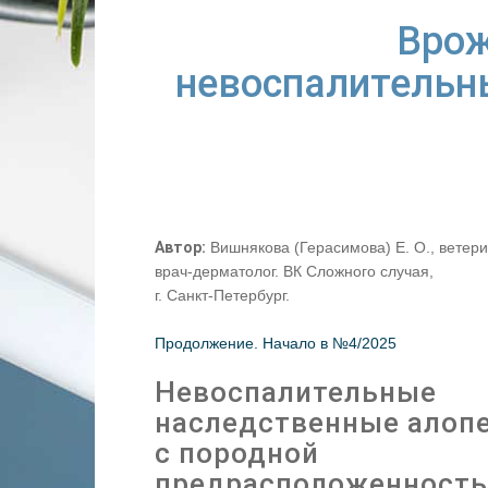
Врож
невоспалительны
Автор:
Вишнякова (Герасимова) Е. О., ветер
врач-дерматолог. ВК Сложного случая,
г. Санкт-Петербург.
Продолжение. Начало в №4/2025
Невоспалительные
наследственные алоп
с породной
предрасположенност