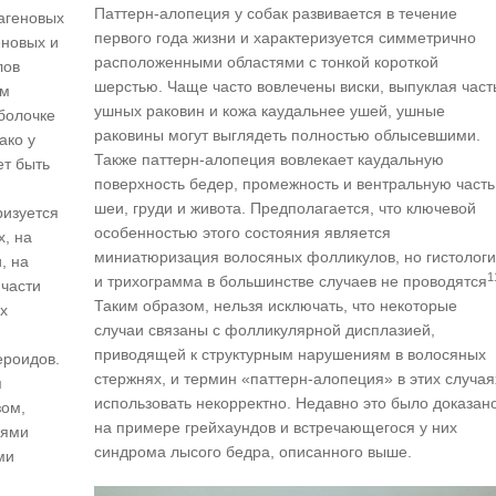
Паттерн-алопеция у собак развивается в течение
агеновых
первого года жизни и характеризуется симметрично
еновых и
расположенными областями с тонкой короткой
лов
шерстью. Чаще часто вовлечены виски, выпуклая част
ом
ушных раковин и кожа каудальнее ушей, ушные
болочке
раковины могут выглядеть полностью облысевшими.
ако у
Также паттерн-алопеция вовлекает каудальную
ет быть
поверхность бедер, промежность и вентральную часть
шеи, груди и живота. Предполагается, что ключевой
ризуется
особенностью этого состояния является
, на
миниатюризация волосяных фолликулов, но гистолог
, на
1
и трихограмма в большинстве случаев не проводятся
 части
Таким образом, нельзя исключать, что некоторые
х
случаи связаны с фолликулярной дисплазией,
приводящей к структурным нарушениям в волосяных
ероидов.
стержнях, и термин «паттерн-алопеция» в этих случая
я
использовать некорректно. Недавно это было доказан
ом,
на примере грейхаундов и встречающегося у них
иями
синдрома лысого бедра, описанного выше.
ми