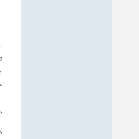
.
ли
й
0
4
.
ых
й