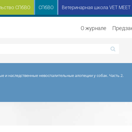
льство СПбВО
СПбВО
Ветеринарная школа VET MEET
О журнале
Предза
е и наследственные невоспалительные алопеции у собак. Часть 2.