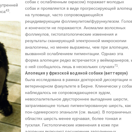
собак с ослабленным окрасом) поражает молодых
нутренней
собак и проявляется в виде прогрессирующей алопец
43
кса
.
на туловище, часто сопровождающейся
рецидивирующим фолликулитом/фурункулезом. Голо
и конечности не поражаются. Аномалии волосяных
фолликулов, гистопатологические изменения и
результаты сканирующей электронной микроскопии
аналогичны, но менее выражены, чем при алопеции,
вызванной ослаблением пигментации. Однако эта
форма алопеции редко встречается у веймаранеров, 
71
о ней сообщалось лишь в нескольких случаях
.
Алопеция у фризской водяной собаки (веттерхун)
была исследована в рамках докторской диссертации н
ветеринарном факультете в Берне. Клинически у соба
наблюдалось не сопровождающееся зудом,
невоспалительное двустороннее выпадение шерсти,
затрагивающее только пигментированную шерсть, как 
пон-одемерского эпаньоля (см. выше). В пограничных
областях шерсть менее курчавая, более тонкая и
тусклая. Гистологические изменения в коже при
алопеции включают расширение заполненных