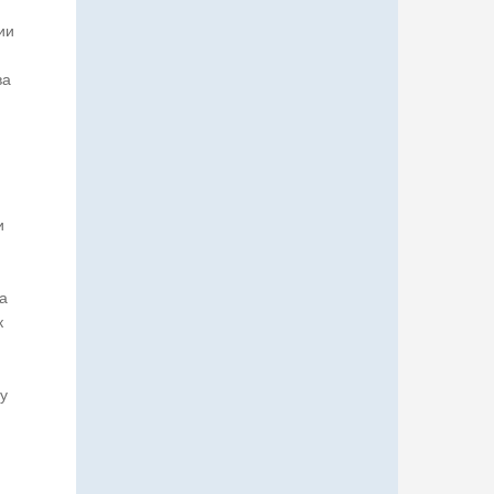
ии
ва
и
а
к
у