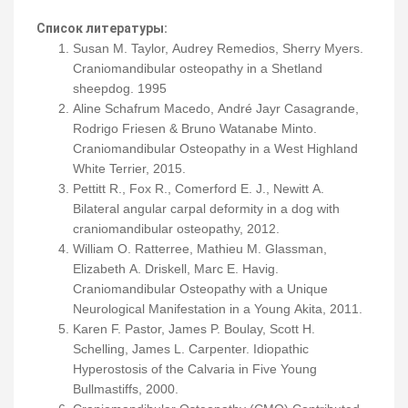
Список литературы:
Susan M. Taylor, Audrey Remedios, Sherry Myers.
Craniomandibular osteopathy in a Shetland
sheepdog. 1995
Aline Schafrum Macedo, André Jayr Casagrande,
Rodrigo Friesen & Bruno Watanabe Minto.
Craniomandibular Osteopathy in a West Highland
White Terrier, 2015.
Pettitt R., Fox R., Comerford E. J., Newitt A.
Bilateral angular carpal deformity in a dog with
craniomandibular osteopathy, 2012.
William O. Ratterree, Mathieu M. Glassman,
Elizabeth A. Driskell, Marc E. Havig.
Craniomandibular Osteopathy with a Unique
Neurological Manifestation in a Young Akita, 2011.
Karen F. Pastor, James P. Boulay, Scott H.
Schelling, James L. Carpenter. Idiopathic
Hyperostosis of the Calvaria in Five Young
Bullmastiffs, 2000.