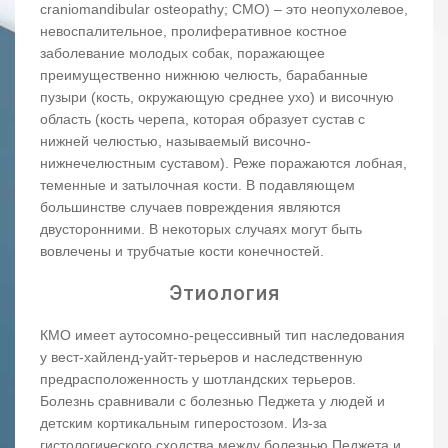
craniomandibular osteopathy; CMO) – это неопухолевое,
невоспалительное, пролиферативное костное
заболевание молодых собак, поражающее
преимущественно нижнюю челюсть, барабанные
пузыри (кость, окружающую среднее ухо) и височную
область (кость черепа, которая образует сустав с
нижней челюстью, называемый височно-
нижнечелюстным суставом). Реже поражаются лобная,
теменные и затылочная кости. В подавляющем
большинстве случаев повреждения являются
двусторонними. В некоторых случаях могут быть
вовлечены и трубчатые кости конечностей.
Этиология
КМО имеет аутосомно-рецессивный тип наследования
у вест-хайленд-уайт-терьеров и наследственную
предрасположенность у шотландских терьеров.
Болезнь сравнивали с болезнью Педжета у людей и
детским кортикальным гиперостозом. Из-за
гистологического сходства между болезнью Педжета и