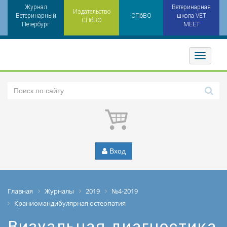
Журнал
Ветеринарная
Издательство
Ветеринарный
СПбВО
школа VET
СПбВО
Петербург
MEET
Toggler
Вход
Главная
Журналы
2019
№4-2019
Краниомандибулярная остеопатия
Визуальная диагностика