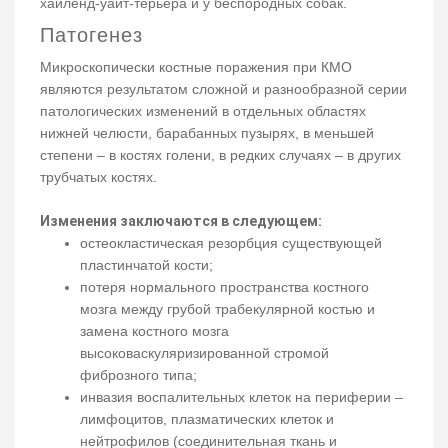
хайленд-уайт-терьера и у беспородных собак.
Патогенез
Микроскопически костные поражения при КMO
являются результатом сложной и разнообразной серии
патологических изменений в отдельных областях
нижней челюсти, барабанных пузырях, в меньшей
степени – в костях голени, в редких случаях – в других
трубчатых костях.
Изменения заключаются в следующем:
остеокластическая резорбция существующей
пластинчатой ​​кости;
потеря нормального пространства костного
мозга между грубой трабекулярной костью и
замена костного мозга
высоковаскуляризированной стромой
фиброзного типа;
инвазия воспалительных клеток на периферии –
лимфоцитов, плазматических клеток и
нейтрофилов (соединительная ткань и