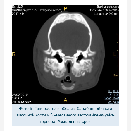
Фото 5. Гиперостоз в области барабанной части
височной кости у 5 –месячного вест-хайленд-уайт-
терьера. Аксиальный срез.