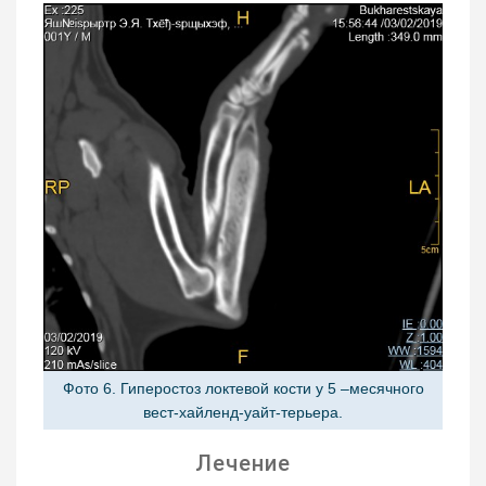
Фото 6. Гиперостоз локтевой кости у 5 –месячного
вест-хайленд-уайт-терьера.
Лечение