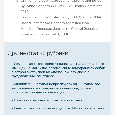
Craniomandibular Osteopathy (CMO) Contributed
By: Anne Sanders W.H.W.T.C.A. Health Committee,
2010.
Craniomandibular Osteopathy (CMO) and a DNA-
Based Test for the Recently Identified CMO
Mutation, American Journal of Medical Genetics,
volume 25, pages 9–13, 1986.
Другие статьи рубрики
- Изменение характеристик сигнала в параспинальных
мышцах на магнитно-резонансных томограммах собак
с острой экструзией межпозвоночного диска в
грудопоясничном отделе
- Клинический случай нейровизуализации головного
мозга пациента с предполагаемым синдромом
осмотической демиелинизации
- Патологии мозолистого тела у животных
- Классификация болезней дисков. МР-характеристики