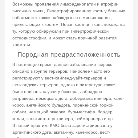
Возможны проявления лимфаденопатии и атрофии
височных мышц. Гипертрофированная кость у больных
собак может также наблюдаться в мягких тканях,
прилегающих к костям. Новая костная ткань похожа на
ту, которую обнаружили при гипертрофической
остеодистрофии, и может стать причиной развития
хромоты.
Породная предрасположенность
В настоящее время данное заболевание широко
описано в группе терьеров. Наиболее часто его
регистрируют у вест-хайленд-уайт-терьеров и
шотландских терьеров, однако в литературе также
были описаны случаи у боксера, лабрадора-
ретривера, немецкого дога, добермана пинчера, кане-
корсо, английского бульдога, пиренейской горной
собаки, немецкой овчарки, бульмастифа, бордер
колли, золотистого ретривера, веймаранера и др.
В нашей практике КМО была зарегистрирована у
аргентинского дога, акита-ину, кане-корсо, вест-