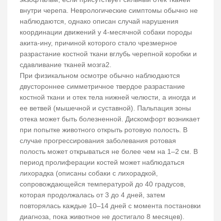
внутри черепа. Неврологические симптомы обычно не
наблюдаются, однако описан случай нарушения
координации движений у 4-месячной собаки породы
акита-ину, причиной которого стало чрезмерное
разрастание костной ткани вглубь черепной коробки и
сдавливание тканей мозга2.
При физикальном осмотре обычно наблюдаются
двустороннее симметричное твердое разрастание
костной ткани и отек тела нижней челюсти, а иногда и
ее ветвей (мышечной и суставной). Пальпация зоны
отека может быть болезненной. Дискомфорт возникает
при попытке животного открыть ротовую полость. В
случае прогрессирования заболевания ротовая
полость может открываться не более чем на 1–2 см. В
период пролиферации костей может наблюдаться
лихорадка (описаны собаки с лихорадкой,
сопровождающейся температурой до 40 градусов,
которая продолжалась от 3 до 4 дней, затем
повторялась каждые 10–14 дней с момента постановки
диагноза, пока животное не достигало 8 месяцев).