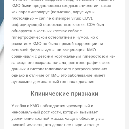
КМО были предположены сходные этиологии, такие
как парамиксовирус (возможно, вирус чумы
плотоядных – canine distemper virus; CDV),
инфицирующий остеокластные клетки. CDV был
обнаружен в костных клетках собак с
гипертрофической остеопатией и чумой, но с
развитием КМО не было прямой корреляции ни
активной формы чумы, ни вакцинации. КМО
сравнивали с детским кортикальным гиперостозом из-
за сходного возраста начала, рентгенографических
данных и гистопатологического прогрессирования,
однако в отличие от КМО это заболевание имеет
аутосомно-доминантный ген наследования.
Клинические признаки
У собак с КМО наблюдается чрезмерный и
ненормальный рост кости, который вызывает
увеличение костной массы, чаще в области угла
нижней челюсти, что делает ее шире и толще.