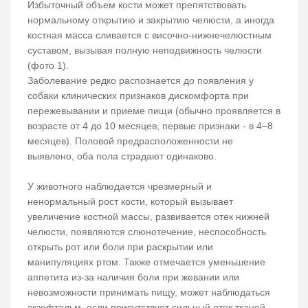
Избыточный объем кости может препятствовать
нормальному открытию и закрытию челюсти, а иногда
костная масса сливается с височно-нижнечелюстным
суставом, вызывая полную неподвижность челюсти
(фото 1).
Заболевание редко распознается до появления у
собаки клинических признаков дискомфорта при
пережевывании и приеме пищи (обычно проявляется в
возрасте от 4 до 10 месяцев, первые признаки - в 4–8
месяцев). Половой предрасположенности не
выявлено, оба пола страдают одинаково.
У животного наблюдается чрезмерный и
ненормальный рост кости, который вызывает
увеличение костной массы, развивается отек нижней
челюсти, появляются слюнотечение, неспособность
открыть рот или боли при раскрытии или
манипуляциях ртом. Также отмечается уменьшение
аппетита из-за наличия боли при жевании или
невозможности принимать пищу, может наблюдаться
экзофтальм, если присутствует сильный отек тканей