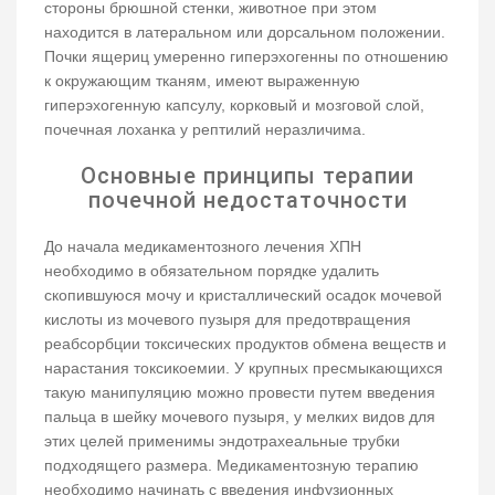
стороны брюшной стенки, животное при этом
находится в латеральном или дорсальном положении.
Почки ящериц умеренно гиперэхогенны по отношению
к окружающим тканям, имеют выраженную
гиперэхогенную капсулу, корковый и мозговой слой,
почечная лоханка у рептилий неразличима.
Основные принципы терапии
почечной недостаточности
До начала медикаментозного лечения ХПН
необходимо в обязательном порядке удалить
скопившуюся мочу и кристаллический осадок мочевой
кислоты из мочевого пузыря для предотвращения
реабсорбции токсических продуктов обмена веществ и
нарастания токсикоемии. У крупных пресмыкающихся
такую манипуляцию можно провести путем введения
пальца в шейку мочевого пузыря, у мелких видов для
этих целей применимы эндотрахеальные трубки
подходящего размера. Медикаментозную терапию
необходимо начинать с введения инфузионных