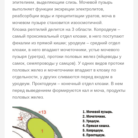
эпителием, выделяющим слизь. Мочевой пузырь
выполняет функции экскреции электролитов,
реабсорбции воды и преципитации уратов, моча в
мочевом пузыре становится изоосмотичной.
Клоака рептилий делится на 3 области. Копродеум –
самый проксимальный отдел клоаки, в него поступают
фекалии из прямой кишки; уродеум – средний отдел
клоаки, в него впадают мочеточники, устье мочевого
пузыря (уретра), протоки половых желез (яйцеводы у
самок, семяпроводы у самцов). У одних видов протоки
половых желез и мочеточники впадают в клоаку по
отдельности, у других сливаются перед входом в
уродеум. Проктодеум – конечный отдел клоаки. В нем
перед выведением формируются кал и моча, продукты
половых желез.