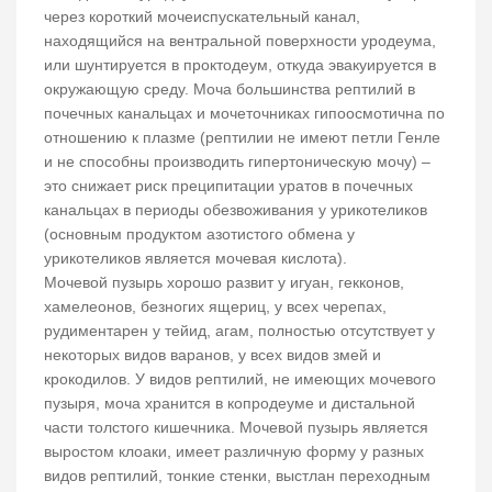
через короткий мочеиспускательный канал,
находящийся на вентральной поверхности уродеума,
или шунтируется в проктодеум, откуда эвакуируется в
окружающую среду. Моча большинства рептилий в
почечных канальцах и мочеточниках гипоосмотична по
отношению к плазме (рептилии не имеют петли Генле
и не способны производить гипертоническую мочу) –
это снижает риск преципитации уратов в почечных
канальцах в периоды обезвоживания у урикотеликов
(основным продуктом азотистого обмена у
урикотеликов является мочевая кислота).
Мочевой пузырь хорошо развит у игуан, гекконов,
хамелеонов, безногих ящериц, у всех черепах,
рудиментарен у тейид, агам, полностью отсутствует у
некоторых видов варанов, у всех видов змей и
крокодилов. У видов рептилий, не имеющих мочевого
пузыря, моча хранится в копродеуме и дистальной
части толстого кишечника. Мочевой пузырь является
выростом клоаки, имеет различную форму у разных
видов рептилий, тонкие стенки, выстлан переходным