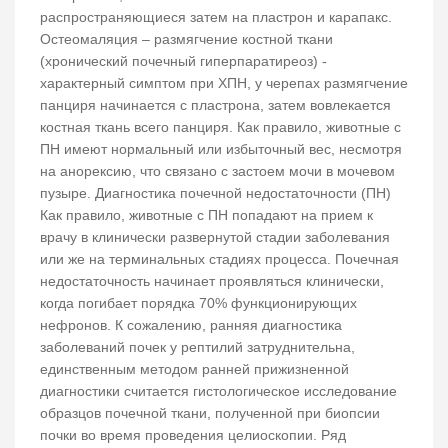
распространяющиеся затем на пластрон и карапакс.
Остеомаляция – размягчение костной ткани
(хронический почечный гиперпаратиреоз) -
характерный симптом при ХПН, у черепах размягчение
панциря начинается с пластрона, затем вовлекается
костная ткань всего панциря. Как правило, животные с
ПН имеют нормальный или избыточный вес, несмотря
на анорексию, что связано с застоем мочи в мочевом
пузыре. Диагностика почечной недостаточности (ПН)
Как правило, животные с ПН попадают на прием к
врачу в клинически развернутой стадии заболевания
или же на терминальных стадиях процесса. Почечная
недостаточность начинает проявляться клинически,
когда погибает порядка 70% функционирующих
нефронов. К сожалению, ранняя диагностика
заболеваний почек у рептилий затруднительна,
единственным методом ранней прижизненной
диагностики считается гистологическое исследование
образцов почечной ткани, полученной при биопсии
почки во время проведения целиоскопии. Ряд