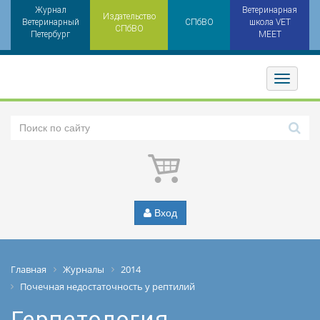
Журнал
Ветеринарная
Издательство
Ветеринарный
СПбВО
школа VET
СПбВО
Петербург
MEET
Toggler
Вход
Главная
Журналы
2014
Почечная недостаточность у рептилий
Герпетология