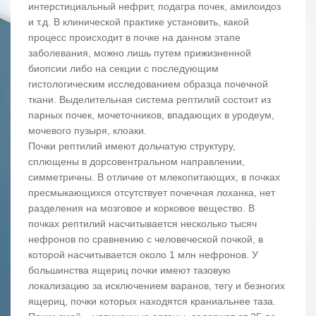
интерстициальный нефрит, подагра почек, амилоидоз
и т.д. В клинической практике установить, какой
процесс происходит в почке на данном этапе
заболевания, можно лишь путем прижизненной
биопсии либо на секции с последующим
гистологическим исследованием образца почечной
ткани. Выделительная система рептилий состоит из
парных почек, мочеточников, впадающих в уродеум,
мочевого пузыря, клоаки.
Почки рептилий имеют дольчатую структуру,
сплющены в дорсовентральном направлении,
симметричны. В отличие от млекопитающих, в почках
пресмыкающихся отсутствует почечная лоханка, нет
разделения на мозговое и корковое вещество. В
почках рептилий насчитывается несколько тысяч
нефронов по сравнению с человеческой почкой, в
которой насчитывается около 1 млн нефронов. У
большинства ящериц почки имеют тазовую
локализацию за исключением варанов, тегу и безногих
ящериц, почки которых находятся краниальнее таза.