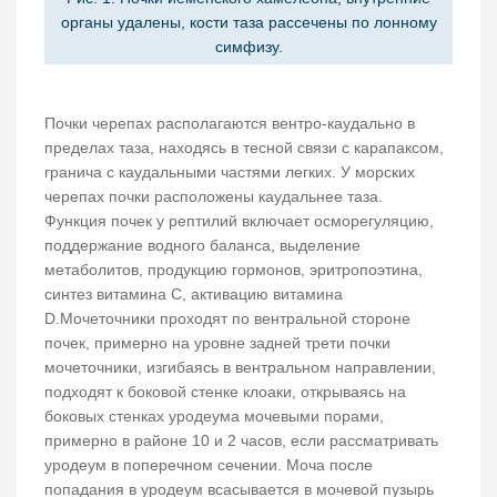
органы удалены, кости таза рассечены по лонному
симфизу.
Почки черепах располагаются вентро-каудально в
пределах таза, находясь в тесной связи с карапаксом,
гранича с каудальными частями легких. У морских
черепах почки расположены каудальнее таза.
Функция почек у рептилий включает осморегуляцию,
поддержание водного баланса, выделение
метаболитов, продукцию гормонов, эритропоэтина,
синтез витамина С, активацию витамина
D.Мочеточники проходят по вентральной стороне
почек, примерно на уровне задней трети почки
мочеточники, изгибаясь в вентральном направлении,
подходят к боковой стенке клоаки, открываясь на
боковых стенках уродеума мочевыми порами,
примерно в районе 10 и 2 часов, если рассматривать
уродеум в поперечном сечении. Моча после
попадания в уродеум всасывается в мочевой пузырь