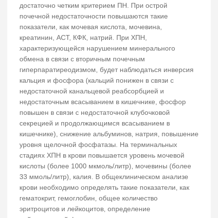
достаточно четким критерием ПН. При острой
почечной недостаточности повышаются такие
показатели, как мочевая кислота, мочевина,
креатинин, АСТ, КФК, натрий. При ХПН,
характеризующейся нарушением минерального
обмена в связи с вторичным почечным
гиперпаратиреодизмом, будет наблюдаться инверсия
кальция и фосфора (кальций понижен в связи с
недостаточной канальцевой реабсорбцией и
недостаточным всасыванием в кишечнике, фосфор
повышен в связи с недостаточной клубочковой
секрецией и продолжающимся всасыванием в
кишечнике), снижение альбуминов, натрия, повышение
уровня щелочной фосфатазы. На терминальных
стадиях ХПН в крови повышается уровень мочевой
кислоты (более 1000 мкмоль/литр), мочевины (более
33 ммоль/литр), калия. В общеклиническом анализе
крови необходимо определять такие показатели, как
гематокрит, гемоглобин, общее количество
эритроцитов и лейкоцитов, определение