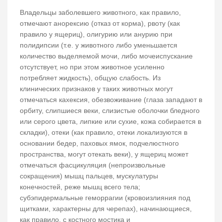
Владельцы заболевшего животного, как правило,
отмечают анорексию (отказ от корма), рвоту (как
правило у ящериц), олигурию или анурию при
полидипсии (т.е. у животного либо уменьшается
количество выделяемой мочи, либо мочеиспускание
отсутствует, но при этом животное усиленно
потребляет жидкость), общую слабость. Из
клинических признаков у таких животных могут
отмечаться кахексия, обезвоживание (глаза западают в
орбиту, слипшиеся веки, слизистые оболочки бледного
или серого цвета, липкие или сухие, кожа собирается в
складки), отеки (как правило, отеки локализуются в
основании бедер, паховых ямок, подчелюстного
пространства, могут отекать веки), у ящериц может
отмечаться фасцикуляция (непроизвольные
сокращения) мышц пальцев, мускулатуры
конечностей, реже мышц всего тела;
субэпидермальные геморрагии (кровоизлияния под
щитками, характерны для черепах), начинающиеся,
как правило, с костного мостика и