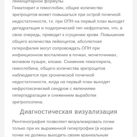
лейкоцитарной формулы.
Гематокрит и гемоглобин, общее количество
эритроцитов может повышаться при острой почечной
недостаточности, т.к. при ОПН на первый план выходят
дегидратация и подагрический тип нефропатии, что, в
свою очередь, приводит к сгущению крови. Повышение
общего количества лейкоцитов, абсолютная
гетерофилия могут сопровождать ОПН при
инфекционном воспалении в почках, мочеточниках,
мочевом пузыре, клоаке. Снижение гематокрита,
гемоглобина, общего количества эритроцитов
наблюдается при хронической почечной
недостаточности, когда на первый план выходят
нефротоксический синдром с явлениями
гипергидратации и снижением выработки
эритропоэтина.
Диагностическая визуализация
Рентгенография позволяет визуализировать почки
только при их выраженной гипертрофии (в норме
почки не должны выходить своим краниальным