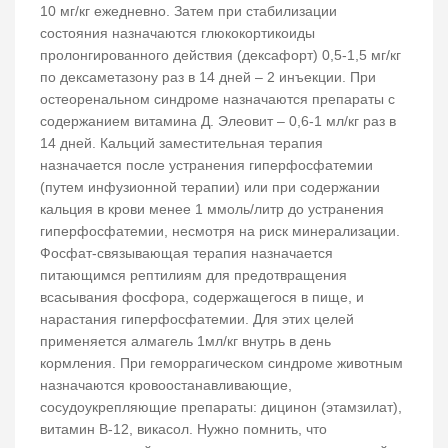
10 мг/кг ежедневно. Затем при стабилизации
состояния назначаются глюкокортикоиды
пролонгированного действия (дексафорт) 0,5-1,5 мг/кг
по дексаметазону раз в 14 дней – 2 инъекции. При
остеоренальном синдроме назначаются препараты с
содержанием витамина Д. Элеовит – 0,6-1 мл/кг раз в
14 дней. Кальций заместительная терапия
назначается после устранения гиперфосфатемии
(путем инфузионной терапии) или при содержании
кальция в крови менее 1 ммоль/литр до устранения
гиперфосфатемии, несмотря на риск минерализации.
Фосфат-связывающая терапия назначается
питающимся рептилиям для предотвращения
всасывания фосфора, содержащегося в пище, и
нарастания гиперфосфатемии. Для этих целей
применяется алмагель 1мл/кг внутрь в день
кормления. При геморрагическом синдроме животным
назначаются кровоостанавливающие,
сосудоукрепляющие препараты: дицинон (этамзилат),
витамин B-12, викасол. Нужно помнить, что