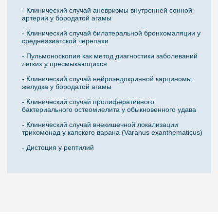
- Клинический случай аневризмы внутренней сонной
артерии у бородатой агамы
- Клинический случай билатеральной бронхомаляции у
среднеазиатской черепахи
- Пульмоноскопия как метод диагностики заболеваний
легких у пресмыкающихся
- Клинический случай нейроэндокринной карциномы
желудка у бородатой агамы
- Клинический случай пролиферативного
бактериального остеомиелита у обыкновенного удава
- Клинический случай внекишечной локализации
трихомонад у капского варана (Varanus exanthematicus)
- Дистоция у рептилий