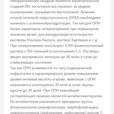
геморрагический синдром является заключительной
стадией ПН, на которой вся терапия, за редким
исключением, оказывается бесполезной. Лечение
острой почечной недостаточности (ОПН) необходимо
начинать с усиленнойрегидратации. Так как для ОПН
более характерна гипернатриемия при нормальном
значении калия, для регидратации используются
растворы Рингера-Лактата, раствор Хартмана и т. д.
При гиперкалиемии используют 0,9% физиологический
раствор с 5% глюкозой в соотношении 1:1. Растворы
вводят внутривенно капельно до 40 мл/кг в сутки до
стабилизации состояния.
Так как ОПН развивается по типу подагрической
нефропатии и характеризуется резким повышением
уровня мочевой кислоты в крови, животным с ОПН
назначается аллопуринол 20 мг/кг в сутки, внутрь,
курсом до 30 дней. При ОПН важнейшей
составляющей лечения является антибиотикотерапия.
Из антибиотиков назначаются препараты группы
фторхинолонов (энрофлоксацин, марбофлоксацин),
цефалоспоринов (цефтазидим, цефотаксим) курсом 7-