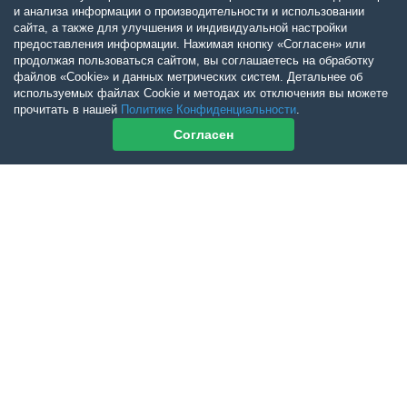
и анализа информации о производительности и использовании
сайта, а также для улучшения и индивидуальной настройки
предоставления информации. Нажимая кнопку «Согласен» или
продолжая пользоваться сайтом, вы соглашаетесь на обработку
файлов «Cookie» и данных метрических систем. Детальнее об
используемых файлах Cookie и методах их отключения вы можете
прочитать в нашей
Политике Конфиденциальности
.
Согласен
Контакты журнала
По всем вопросам приобретения журнала Ветеринарный Петербург
обращайтесь:
Тел:
+7-960-272-75-98
tatyana.albul@yandex.ru
По всем вопросам приобретения книг обращайтесь:
+7 (950) 001-33-14