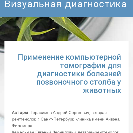
Визуальная диагностика
Применение компьютерной
томографии для
диагностики болезней
позвоночного столба у
животных
Авторы
: Герасимов Андрей Сергеевич, ветврач-
рентгенолог, г. Санкт-Петербург, клиника имени Айвэна
Филлмора.
Кемельман Евгений Леонидович, ветврач-рентгенолог,