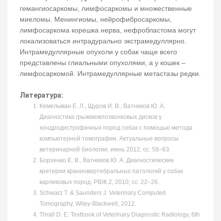
гемангиосаркомы, лимфосаркомы и множественные
миеломы. Менингиомы, нейрофибросаркомы,
лимфосаркома корешка нерва, нефробластома могут
локализоваться интрадурально экстрамедуллярно.
Интрамедуллярные опухоли у собак чаще всего
представлены глиальными опухолями, а у кошек –
лимфосаркомой. Интрамедуллярные метастазы редки.
Литература:
Кемельман Е. Л., Щуров И. В., Ватников Ю. А.
Диагностика грыжмежпозвонковых дисков у
хондродистрофичных пород собак с помощью метода
компьютерной томографии. Актуальные вопросы
ветеринарной биологии, июнь 2012, сс. 58–63.
Борзенко Е. В., Ватников Ю. А. Диагностические
критерии краниовертебральных патологий у собак
карликовых пород. РВЖ 2, 2010, сс. 22–26.
Schwarz T. & Saunders J. Veterinary Computed
Tomography, Wiley-Blackwell, 2012.
Thrall D. E. Textbook of Veterinary Diagnostic Radiology, 6th