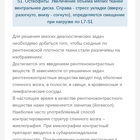
S1. Остеофиты. Увеличение объёма мягких тканей
вентральнее диска. Справа - стресс укладки (вверху -
разогнуто, внизу - согнуто), определяется смещение
при нагрузке по L7-S1
Для решения многих диагностических задач
необходимо добиться того, чтобы сходные по
рентгеновской плотности ткани стали различимы на
изображениях.
Достигается это введением рентгеноконтрастных
веществ. В зависимости от решаемых задач
рентгеноконтрастные вещества вводят под оболочки
спинного мозга, в полости, в свищи, в кровеносные и
лимфатические сосуды.
В настоящее время в качестве рентгеноконтрастного
вещества нами применяется омнипак (йогексол).
Наиболее часто употребляемый способ
контрастирования структур спинного мозга –
миелография. При миелографии контрастный
препарат вводится в субарахноидальное
пространство. При выявлении очагов деструкции в