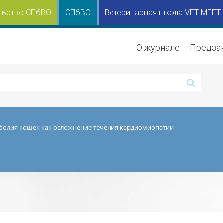
льство СПбВО
СПбВО
Ветеринарная школа VET MEET
О журнале
Предза
олия кошек как осложнение течения кардиомиопатии