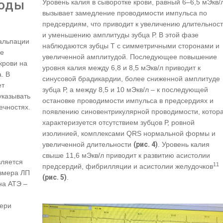
тоды
Уровень калия в сыворотке крови, равный 6–6,5 мЭкв/л
вызывает замедление проводимости импульса по
предсердиям, что приводит к увеличению длительнос
и уменьшению амплитуды зубца Р. В этой фазе
пальпации
наблюдаются зубцы Т с симметричными сторонами и
ое
увеличенной амплитудой. Последующее повышение
крови на
уровня калия между 6,8 и 8,5 мЭкв/л приводит к
. В
синусовой брадикардии, более сниженной амплитуде
ет
зубца Р, а между 8,5 и 10 мЭкв/л – к последующей
указывать
остановке проводимости импульса в предсердиях и
ечностях.
появлению синовентрикулярной проводимости, котор
характеризуется отсутствием зубцов Р, ровной
.
изолинией, комплексами QRS нормальной формы и
увеличенной длительности
(рис. 4)
. Уровень калия
свыше 11,6 мЭкв/л приводит к развитию асистолии
вляется
11
предсердий, фибрилляции и асистолии желудочков
азмера ЛП
(рис. 5)
.
на АТЭ –
лери