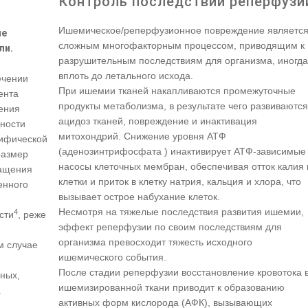
Контроль последствий реперфузи
Ишемическое/реперфузионное повреждение являетс
ие
сложным многофакторным процессом, приводящим к
ли.
разрушительным последствиям для организма, иногда
вплоть до летального исхода.
ечении
При ишемии тканей накапливаются промежуточные
ента
продукты метаболизма, в результате чего развиваются
ления
ацидоз тканей, повреждение и инактивация
чности
митохондрий. Снижение уровня АТФ
цифической
(аденозинтрифосфата ) инактивирует АТФ-зависимые
размер
насосы клеточных мембран, обеспечивая отток калия 
ращения
клетки и приток в клетку натрия, кальция и хлора, что
енного
вызывает острое набухание клеток.
Несмотря на тяжелые последствия развития ишемии,
4
сти
, реже
эффект реперфузии по своим последствиям для
организма превосходит тяжесть исходного
м случае
ишемического события.
После стадии реперфузии восстановление кровотока 
ных,
ишемизированной ткани приводит к образованию
.
активных форм кислорода (АФК), вызывающих