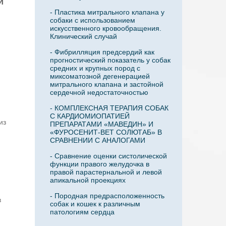
и
- Пластика митрального клапана у
собаки с использованием
я
искусственного кровообращения.
Клинический случай
- Фибрилляция предсердий как
прогностический показатель у собак
средних и крупных пород с
миксоматозной дегенерацией
митрального клапана и застойной
сердечной недостаточностью
- КОМПЛЕКСНАЯ ТЕРАПИЯ СОБАК
С КАРДИОМИОПАТИЕЙ
из
ПРЕПАРАТАМИ «МАВЕДИН» И
«ФУРОСЕНИТ-ВЕТ СОЛЮТАБ» В
СРАВНЕНИИ С АНАЛОГАМИ
- Сравнение оценки систолической
функции правого желудочка в
правой парастернальной и левой
апикальной проекциях
- Породная предрасположенность
в
собак и кошек к различным
патологиям сердца