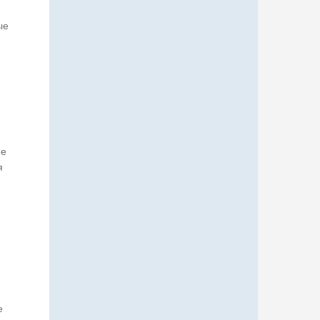
ые
ее
я
е