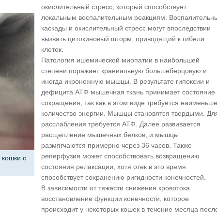
окислительный стресс, который способствует
локальным воспалительным реакциям. Воспалительн
каскады и окислительный стресс могут впоследствии
вызвать цитокиновый шторм, приводящий к гибели
клеток.
Патология ишемической миопатии в наибольшей
степени поражает краниальную большеберцовую и
иногда икроножную мышцы. В результате гипоксии и
дефицита АТФ мышечная ткань принимает состояние
сокращения, так как в этом виде требуется наименьш
количество энергии. Мышцы становятся твердыми. Дл
расслабления требуется АТФ. Далее развивается
расщепление мышечных белков, и мышцы
размягчаются примерно через 36 часов. Также
реперфузия может способствовать возвращению
 кошки с
состояния релаксации, хотя отек в это время
способствует сохранению ригидности конечностей.
В зависимости от тяжести снижения кровотока
восстановление функции конечности, которое
происходит у некоторых кошек в течение месяца посл