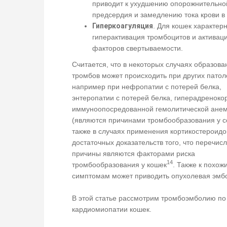
приводит к ухудшению опорожнительно
предсердия и замедлению тока крови в
Гиперкоагуляция
. Для кошек характер
гиперактивация тромбоцитов и активац
факторов свертываемости.
Считается, что в некоторых случаях образова
тромбов может происходить при других патол
например при нефропатии с потерей белка,
энтеропатии с потерей белка, гиперадреноко
иммуноопосредованной гемолитической ане
(являются причинами тромбообразования у со
также в случаях применения кортикостероидо
достаточных доказательств того, что перечис
причины являются факторами риска
14
тромбообразования у кошек
. Также к похож
симптомам может приводить опухолевая эмб
В этой статье рассмотрим тромбоэмболию по
кардиомиопатии кошек.