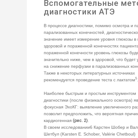
Вспомогательные ме
диагностики АТЭ
В процессе диагностики, помимо осмотра и 
парализованных конечностей, диагностическ
значение имеет измерение уровня глюкозы в 
здоровой и пораженной конечностях пациента
пораженной конечности уровень глюкозы буд
значительно ниже, чем в здоровой, что будет 
на снижение перфузии в парализованных кон
Также в некоторых литературных источниках
5
рекомендуется проведение теста с лактатом
Наиболее быстрым и простым инструментом
диагностики (после физикального осмотра) я
фокусная ЭхоКГ: выявление увеличенного р
позволит предположить, что вероятная причи
кардиогенная
(рис. 2)
.
В своем исследовании6 Карстен Шобер и Ва
Шетбул (Karsten E. Schober, Valérie Chetboul)