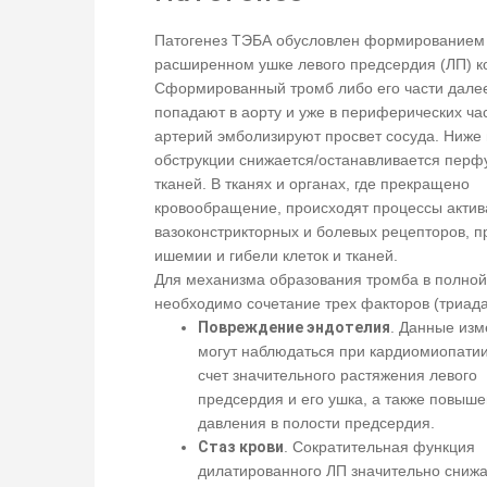
Патогенез ТЭБА обусловлен формированием 
расширенном ушке левого предсердия (ЛП) к
Сформированный тромб либо его части дале
попадают в аорту и уже в периферических ча
артерий эмболизируют просвет сосуда. Ниже
обструкции снижается/останавливается перф
тканей. В тканях и органах, где прекращено
кровообращение, происходят процессы акти
вазоконстрикторных и болевых рецепторов, 
ишемии и гибели клеток и тканей.
Для механизма образования тромба в полно
необходимо сочетание трех факторов (триада
Повреждение эндотелия
. Данные из
могут наблюдаться при кардиомиопатии
счет значительного растяжения левого
предсердия и его ушка, а также повыш
давления в полости предсердия.
Стаз крови
. Сократительная функция
дилатированного ЛП значительно снижа