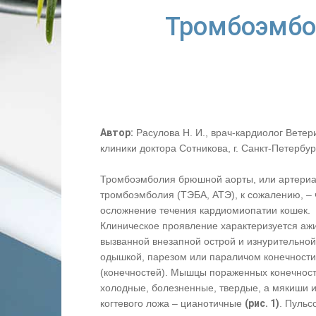
Тромбоэмбо
Автор:
Расулова Н. И., врач-кардиолог Вете
клиники доктора Сотникова, г. Санкт-Петербур
Тромбоэмболия брюшной аорты, или артери
тромбоэмболия (ТЭБА, АТЭ), к сожалению, – 
осложнение течения кардиомиопатии кошек.
Клиническое проявление характеризуется аж
вызванной внезапной острой и изнурительной
одышкой, парезом или параличом конечности
(конечностей). Мышцы пораженных конечнос
холодные, болезненные, твердые, а мякиши и
когтевого ложа – цианотичные
(рис. 1)
. Пульс