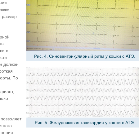
ния
Также
я размер
ерной
ны
ви с
Рис. 4. Синовентрикулярный ритм у кошки с АТЭ.
ости
ан должен
роткая
орты. По
ариант,
лохо
 позволяет
Рис. 5. Желудочковая тахикардия у кошки с АТЭ.
етного
енения