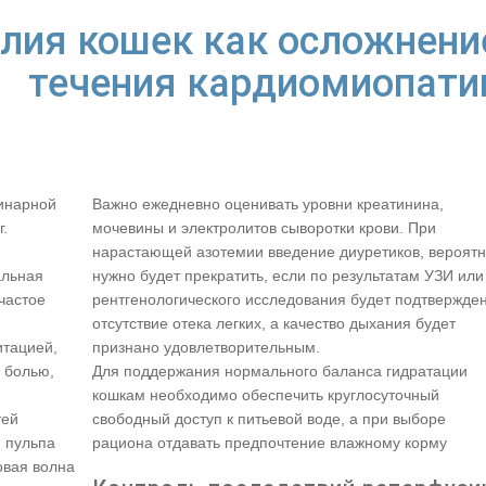
лия кошек как осложнени
течения кардиомиопати
ринарной
Важно ежедневно оценивать уровни креатинина,
г.
мочевины и электролитов сыворотки крови. При
нарастающей азотемии введение диуретиков, вероятн
альная
нужно будет прекратить, если по результатам УЗИ или
частое
рентгенологического исследования будет подтвержде
отсутствие отека легких, а качество дыхания будет
итацией,
признано удовлетворительным.
 болью,
Для поддержания нормального баланса гидратации
кошкам необходимо обеспечить круглосуточный
тей
свободный доступ к питьевой воде, а при выборе
 пульпа
рациона отдавать предпочтение влажному корму
овая волна