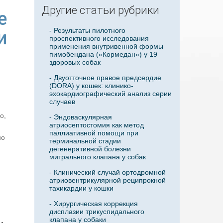
Другие статьи рубрики
е
- Результаты пилотного
и
проспективного исследования
применения внутривенной формы
пимобендана («Кормедан») у 19
здоровых собак
- Двуотточное правое предсердие
(DORA) у кошек: клинико-
эхокардиографический анализ серии
случаев
о,
- Эндоваскулярная
атриосептостомия как метод
паллиативной помощи при
но
терминальной стадии
дегенеративной болезни
митрального клапана у собак
- Клинический случай ортодромной
атриовентрикулярной реципрокной
тахикардии у кошки
- Хирургическая коррекция
дисплазии трикуспидального
клапана у собаки