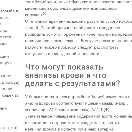
тромбоэмболии, может быть связано с восстановлени
миелиновой оболочки в демиелинизированных
тромба в
10
волокнах
.
ошек.
С течением времени возможно развитие сухого некро
е
тканей. По этой причине необходимо ежедневно
стях
проводить осмотр пораженных конечностей на предм
 места
наличия признаков некроза. В случае развития данног
узия
патологического процесса следует рассмотреть
ампутацию поврежденной конечности.
вации
процессы
Что могут показать
анализы крови и что
й мере
делать с результатами?
 Вирхова).
менения
 кошек за
У большинства кошек с тромбоэмболией изменения в
анализах крови соответствуют ишемии мышц (напр.,
ения
увеличение АСТ, креатинкиназы, АЛТ, ЩФ).
Значительное повышение содержания азота мочевин
и креатинина в крови может свидетельствовать о
ется, что
наличии тромба в области почечных артерий,