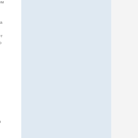
ем
за
ет
о
ы