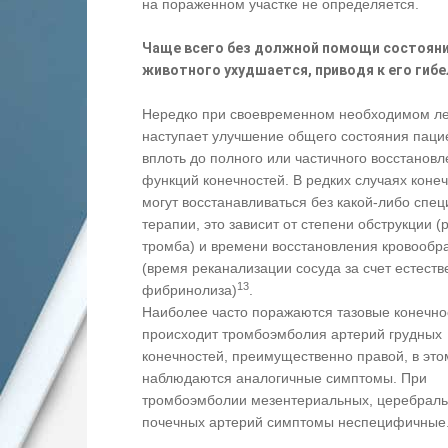
на пораженном участке не определяется.
Чаще всего без должной помощи состоян
животного ухудшается, приводя к его гибе
Нередко при своевременном необходимом л
наступает улучшение общего состояния паци
вплоть до полного или частичного восстанов
функций конечностей. В редких случаях коне
могут восстанавливаться без какой-либо спе
терапии, это зависит от степени обструкции (
тромба) и времени восстановления кровооб
(время реканализации сосуда за счет естеств
13
фибринолиза)
.
Наиболее часто поражаются тазовые конечно
происходит тромбоэмболия артерий грудных
конечностей, преимущественно правой, в это
наблюдаются аналогичные симптомы. При
тромбоэмболии мезентериальных, церебраль
почечных артерий симптомы неспецифичные