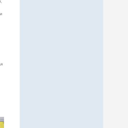
,
ти
ая