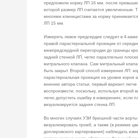
предложили норму ЛП 16 мм, после превыше
которой размер ЛП считается увеличенным. 
многими клиницистами за норму принимаетс
ЛП 15 мм.
Измерять левое предсердие следует в 4-кам
правой парастернальной проекции от середи
межпредсердной перегородки до границы кро
задней стенкой ЛП, четко параллельно плоск
митрального клапана. Сам митральный клап
быть закрыт. Второй способ измерения ЛП: ко
парастернальная проекция на уровне корня а
мнению автора статьи, первый вариант легче
воспроизвести, поскольку, используя второй в
легко допустить ошибку в измерениях, если п
визуализируется задняя стенка ЛП.
Во многих случаях УЗИ брюшной части аорты
визуализировать тромб, а также (в режиме цв
доплеровского картирования) наблюдать изм