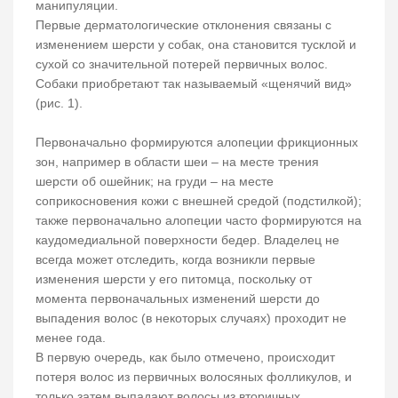
манипуляции.
Первые дерматологические отклонения связаны с
изменением шерсти у собак, она становится тусклой и
сухой со значительной потерей первичных волос.
Собаки приобретают так называемый «щенячий вид»
(рис. 1).
Первоначально формируются алопеции фрикционных
зон, например в области шеи – на месте трения
шерсти об ошейник; на груди – на месте
соприкосновения кожи с внешней средой (подстилкой);
также первоначально алопеции часто формируются на
каудомедиальной поверхности бедер. Владелец не
всегда может отследить, когда возникли первые
изменения шерсти у его питомца, поскольку от
момента первоначальных изменений шерсти до
выпадения волос (в некоторых случаях) проходит не
менее года.
В первую очередь, как было отмечено, происходит
потеря волос из первичных волосяных фолликулов, и
только затем выпадают волосы из вторичных