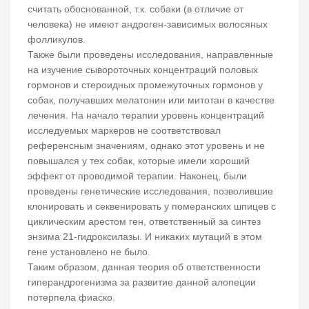
считать обоснованной, т.к. собаки (в отличие от
человека) не имеют андроген-зависимых волосяных
фолликулов.
Также были проведены исследования, направленные
на изучение сывороточных концентраций половых
гормонов и стероидных промежуточных гормонов у
собак, получавших мелатонин или митотан в качестве
лечения. На начало терапии уровень концентраций
исследуемых маркеров не соответствовал
референсным значениям, однако этот уровень и не
повышался у тех собак, которые имели хороший
эффект от проводимой терапии. Наконец, были
проведены генетические исследования, позволившие
клонировать и секвенировать у померанских шпицев с
циклическим арестом ген, ответственный за синтез
энзима 21-гидроксилазы. И никаких мутаций в этом
гене установлено не было.
Таким образом, данная теория об ответственности
гиперандрогенизма за развитие данной алопеции
потерпела фиаско.