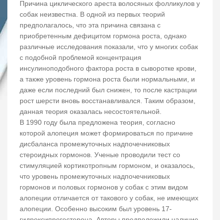
Причина циклического ареста волосяных фолликулов у
собак неизвестна. В одной из первых теорий
предполагалось, что эта причина связана с
приобретенным дефицитом гормона роста, однако
различные исследования показали, что у многих собак
с подобной проблемой концентрация
инсулиноподобного фактора роста в сыворотке крови,
а также уровень гормона роста были нормальными, и
даже если последний был снижен, то после кастрации
рост шерсти вновь восстанавливался. Таким образом,
данная теория оказалась несостоятельной.
В 1990 году была предложена теория, согласно
которой алопеция может формироваться по причине
дисбаланса промежуточных надпочечниковых
стероидных гормонов. Ученые проводили тест со
стимуляцией кортикотропным гормоном, и оказалось,
что уровень промежуточных надпочечниковых
гормонов и половых гормонов у собак с этим видом
алопеции отличается от такового у собак, не имеющих
алопеции. Особенно высоким был уровень 17-
гидроксипрогестерона. Авторы предположили наличие