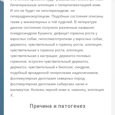
билатеральные алопеции с гиперпигментацией кожи.
И это не будет ни гипотиреоидизм, ни
гиперадренокортицизм. Подобные состояния описаны
также у миниатюрных и той пуделей. В литературе
данное состояние получило различные названия:
псевдосиндром Кушинга; дефицит гормона роста у
взрослых собак; гипосоматотропизм у взрослых собак;
дерматоз, чувствительный к гормону роста; алопеция,
чувствительная к гормону роста; алопеция,
чувствительная к кастрации; дерматоз половых
гормонов; эстроген-чувствительный дерматоз;
дерматоз, чувствительный к биопсии; синдром,
подобный врожденной гиперплазии надпочечников;
фолликулярная дисплазия северных пород;
фолликулярная дисплазия сибирских хаски и
маламутов; болезнь черной кожи и, наконец, алопеция
Х.
Причина и патогенез