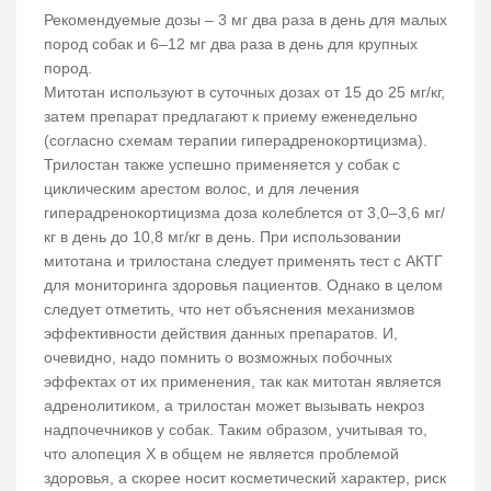
Рекомендуемые дозы – 3 мг два раза в день для малых
пород собак и 6–12 мг два раза в день для крупных
пород.
Митотан используют в суточных дозах от 15 до 25 мг/кг,
затем препарат предлагают к приему еженедельно
(согласно схемам терапии гиперадренокортицизма).
Трилостан также успешно применяется у собак с
циклическим арестом волос, и для лечения
гиперадренокортицизма доза колеблется от 3,0–3,6 мг/
кг в день до 10,8 мг/кг в день. При использовании
митотана и трилостана следует применять тест с АКТГ
для мониторинга здоровья пациентов. Однако в целом
следует отметить, что нет объяснения механизмов
эффективности действия данных препаратов. И,
очевидно, надо помнить о возможных побочных
эффектах от их применения, так как митотан является
адренолитиком, а трилостан может вызывать некроз
надпочечников у собак. Таким образом, учитывая то,
что алопеция Х в общем не является проблемой
здоровья, а скорее носит косметический характер, риск