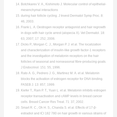
Botchkarev V. A., Kishimoto J. Molecular control of epithelial-
mesenchymal interactions
during hair follicle cycling. J Invest Dermatol Symp Proc. 8:
46, 2003.
Frank L. A. Oestrogen receptor antagonist and hair regrowth
in dogs with hair cycle arrest (alopecia X). Vet Dermatol. 18:
63, 2007; 17: 252, 2006.
Dicks P., Morgan C. J., Morgan P. J. et al. The localization
and characterization of insulin-like growth factor-1 receptors
and the investigation of melatonin receptors on the hair
follicles of seasonal and nonseasonal fibre-producing goats.
J Endocrinol. 151: 55, 1996.
Rato A. G., Pedrero J. G., Martinez M. A. et al. Melatonin
blocks the activation of estrogen receptor for DNA binding.
FASEB J. 13: 857, 1999.
Kiefer T., Ram P. T., Yuan L. et al. Melatonin inhibits estrogen
receptor transactivation and cAMP levels in breast cancer
cells. Breast Cancer Res Treat. 71: 37, 2002.
Smart R. C., Oh H. S., Chanda S. et al. Effects of 17-β-
estradiol and ICI 182 780 on hair growth in various strains of