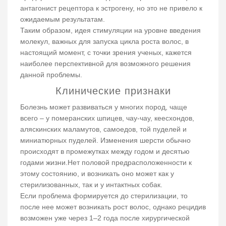
антагонист рецептора к эстрогену, но это не привело к
ожидаемым результатам.
Таким образом, идея стимуляции на уровне введения
молекул, важных для запуска цикла роста волос, в
настоящий момент, с точки зрения ученых, кажется
наиболее перспективной для возможного решения
данной проблемы.
Клинические признаки
Болезнь может развиваться у многих пород, чаще
всего – у померанских шпицев, чау-чау, кеесхондов,
аляскинских маламутов, самоедов, той пуделей и
миниатюрных пуделей. Изменения шерсти обычно
происходят в промежутках между годом и десятью
годами жизни.Нет половой предрасположенности к
этому состоянию, и возникать оно может как у
стерилизованных, так и у интактных собак.
Если проблема формируется до стерилизации, то
после нее может возникать рост волос, однако рецидив
возможен уже через 1–2 года после хирургической