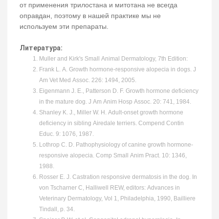
от применения трилостана и митотана не всегда
оправдан, поэтому в нашей практике мы не
используем эти препараты.
Литература:
Muller and Kirk's Small Animal Dermatology, 7th Edition:
Frank L. A. Growth hormone-responsive alopecia in dogs. J
Am Vet Med Assoc. 226: 1494, 2005.
Eigenmann J. E., Patterson D. F. Growth hormone deficiency
in the mature dog. J Am Anim Hosp Assoc. 20: 741, 1984.
Shanley K. J., Miller W. H. Adult-onset growth hormone
deficiency in sibling Airedale terriers. Compend Contin
Educ. 9: 1076, 1987.
Lothrop C. D. Pathophysiology of canine growth hormone-
responsive alopecia. Comp Small Anim Pract. 10: 1346,
1988.
Rosser E. J. Castration responsive dermatosis in the dog. In
von Tscharner C, Halliwell REW, editors: Advances in
Veterinary Dermatology, Vol 1, Philadelphia, 1990, Bailliere
Tindall, p. 34.