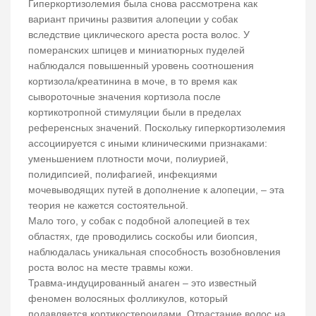
Гиперкортизолемия была снова рассмотрена как
вариант причины развития алопеции у собак
вследствие циклического ареста роста волос. У
померанских шпицев и миниатюрных пуделей
наблюдался повышенный уровень соотношения
кортизола/креатинина в моче, в то время как
сывороточные значения кортизола после
кортикотропной стимуляции были в пределах
референсных значений. Поскольку гиперкортизолемия
ассоциируется с иными клиническими признаками:
уменьшением плотности мочи, полиурией,
полидипсией, полифагией, инфекциями
мочевыводящих путей в дополнение к алопеции, – эта
теория не кажется состоятельной.
Мало того, у собак с подобной алопецией в тех
областях, где проводились соскобы или биопсия,
наблюдалась уникальная способность возобновления
роста волос на месте травмы кожи.
Травма-индуцированный анаген – это известный
феномен волосяных фолликулов, который
подавляется кортикостероидами. Отрастание волос на