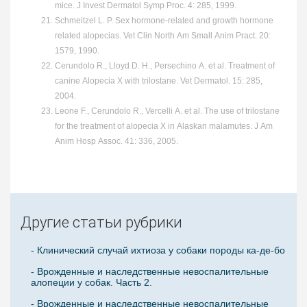
mice. J Invest Dermatol Symp Proc. 4: 285, 1999.
Schmeitzel L. P. Sex hormone-related and growth hormone
related alopecias. Vet Clin North Am Small Anim Pract. 20:
1579, 1990.
Cerundolo R., Lloyd D. H., Persechino A. et al. Treatment of
canine Alopecia X with trilostane. Vet Dermatol. 15: 285,
2004.
Leone F., Cerundolo R., Vercelli A. et al. The use of trilostane
for the treatment of alopecia X in Alaskan malamutes. J Am
Anim Hosp Assoc. 41: 336, 2005.
Другие статьи рубрики
- Клинический случай ихтиоза у собаки породы ка-де-бо
- Врожденные и наследственные невоспалительные
алопеции у собак. Часть 2.
- Врожденные и наследственные невоспалительные