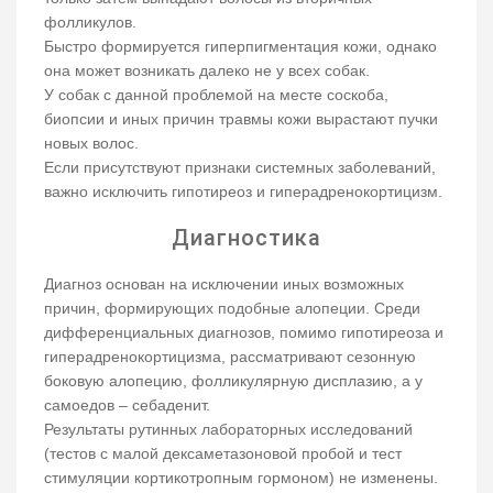
фолликулов.
Быстро формируется гиперпигментация кожи, однако
она может возникать далеко не у всех собак.
У собак с данной проблемой на месте соскоба,
биопсии и иных причин травмы кожи вырастают пучки
новых волос.
Если присутствуют признаки системных заболеваний,
важно исключить гипотиреоз и гиперадренокортицизм.
Диагностика
Диагноз основан на исключении иных возможных
причин, формирующих подобные алопеции. Среди
дифференциальных диагнозов, помимо гипотиреоза и
гиперадренокортицизма, рассматривают сезонную
боковую алопецию, фолликулярную дисплазию, а у
самоедов – себаденит.
Результаты рутинных лабораторных исследований
(тестов с малой дексаметазоновой пробой и тест
стимуляции кортикотропным гормоном) не изменены.