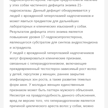
у этих собак частичного дефицита энзима 21-
гидроксилазы. Данный дефицит обнаруживается у
людей с врожденной гиперплазией надпочечников и
может явиться предметом для дальнейших
лабораторных и клинических изысканий у собак.
Результатом дефицита этого энзима является
повышение уровня 17-гидроксипрогестерона,
являющегося субстратом для синтеза андростендиона
и эстрадиола.
У людей с врожденной гиперплазией надпочечников
могут формироваться клинические признаки,
связанные с гиперандрогенизмом, включающие
преждевременный тестостерон-зависимый рост волос
у детей, гирсутизм у женщин, раннее закрытие
эпифизарных зон роста, а также развитие тяжелых
форм акне. У молодых женщин единственным
признаком может быть паттерн мужского облысения.
Несмотря на правдоподобность данного объяснения,
вряд ли версию того, что гиперандрогенизм является
причиной циклического ареста волос у собак, можно