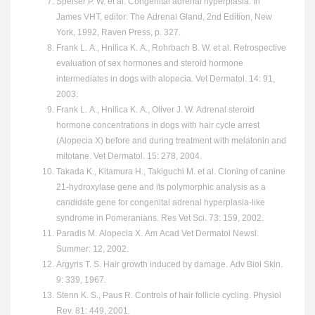
Speiser P. W. et al. Congenital adrenal hyperplasia. In
James VHT, editor: The Adrenal Gland, 2nd Edition, New
York, 1992, Raven Press, p. 327.
Frank L. A., Hnilica K. A., Rohrbach B. W. et al. Retrospective
evaluation of sex hormones and steroid hormone
intermediates in dogs with alopecia. Vet Dermatol. 14: 91,
2003.
Frank L. A., Hnilica K. A., Oliver J. W. Adrenal steroid
hormone concentrations in dogs with hair cycle arrest
(Alopecia X) before and during treatment with melatonin and
mitotane. Vet Dermatol. 15: 278, 2004.
Takada K., Kitamura H., Takiguchi M. et al. Cloning of canine
21-hydroxylase gene and its polymorphic analysis as a
candidate gene for congenital adrenal hyperplasia-like
syndrome in Pomeranians. Res Vet Sci. 73: 159, 2002.
Paradis M. Alopecia X. Am Acad Vet Dermatol Newsl.
Summer: 12, 2002.
Argyris T. S. Hair growth induced by damage. Adv Biol Skin.
9: 339, 1967.
Stenn K. S., Paus R. Controls of hair follicle cycling. Physiol
Rev. 81: 449, 2001.