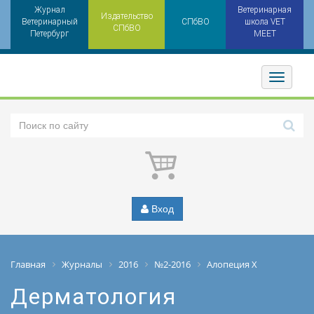
Журнал
Ветеринарная
Издательство
Ветеринарный
СПбВО
школа VET
СПбВО
Петербург
MEET
Toggler
Вход
Главная
Журналы
2016
№2-2016
Алопеция Х
Дерматология