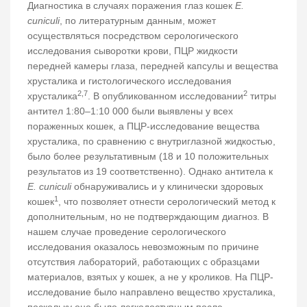
Диагностика в случаях поражения глаз кошек
E.
cuniculi
, по литературным данным, может
осуществляться посредством серологического
исследования сыворотки крови, ПЦР жидкости
передней камеры глаза, передней капсулы и вещества
хрусталика и гистологического исследования
2,7
2
хрусталика
. В опубликованном исследовании
титры
антител 1:80–1:10 000 были выявлены у всех
пораженных кошек, а ПЦР-исследование вещества
хрусталика, по сравнению с внутриглазной жидкостью,
было более результативным (18 и 10 положительных
результатов из 19 соответственно). Однако антитела к
E. cuniculi
обнаруживались и у клинически здоровых
1
кошек
, что позволяет отнести серологический метод к
дополнительным, но не подтверждающим диагноз. В
нашем случае проведение серологического
исследования оказалось невозможным по причине
отсутствия лабораторий, работающих с образцами
материалов, взятых у кошек, а не у кроликов. На ПЦР-
исследование было направлено вещество хрусталика,
поскольку оно было легкодоступным после