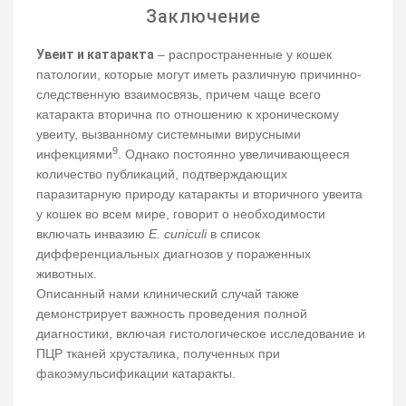
Заключение
Увеит и катаракта
– распространенные у кошек
патологии, которые могут иметь различную причинно-
следственную взаимосвязь, причем чаще всего
катаракта вторична по отношению к хроническому
увеиту, вызванному системными вирусными
9
инфекциями
. Однако постоянно увеличивающееся
количество публикаций, подтверждающих
паразитарную природу катаракты и вторичного увеита
у кошек во всем мире, говорит о необходимости
включать инвазию
E. сuniculi
в список
дифференциальных диагнозов у пораженных
животных.
Описанный нами клинический случай также
демонстрирует важность проведения полной
диагностики, включая гистологическое исследование и
ПЦР тканей хрусталика, полученных при
факоэмульсификации катаракты.