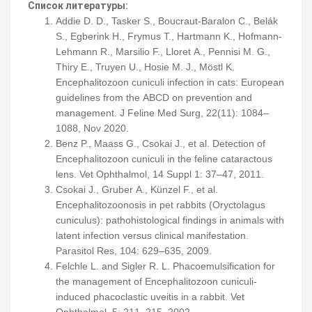
Список литературы:
Addie D. D., Tasker S., Boucraut-Baralon C., Belák
S., Egberink H., Frymus T., Hartmann K., Hofmann-
Lehmann R., Marsilio F., Lloret A., Pennisi M. G.,
Thiry E., Truyen U., Hosie M. J., Möstl K.
Encephalitozoon cuniculi infection in cats: European
guidelines from the ABCD on prevention and
management. J Feline Med Surg, 22(11): 1084–
1088, Nov 2020.
Benz P., Maass G., Csokai J., et al. Detection of
Encephalitozoon cuniculi in the feline cataractous
lens. Vet Ophthalmol, 14 Suppl 1: 37–47, 2011.
Csokai J., Gruber A., Künzel F., et al.
Encephalitozoonosis in pet rabbits (Oryctolagus
cuniculus): pathohistological findings in animals with
latent infection versus clinical manifestation.
Parasitol Res, 104: 629–635, 2009.
Felchle L. and Sigler R. L. Phacoemulsification for
the management of Encephalitozoon cuniculi-
induced phacoclastic uveitis in a rabbit. Vet
Ophthalmol, 5: 211–215, 2002.