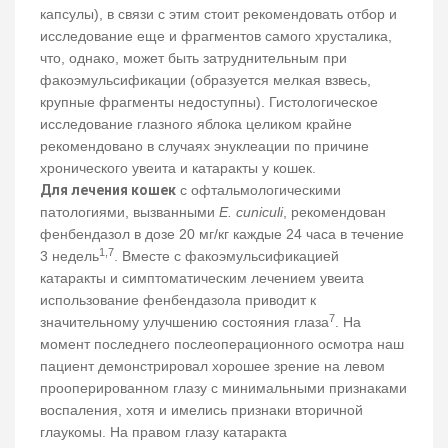
капсулы), в связи с этим стоит рекомендовать отбор и
исследование еще и фрагментов самого хрусталика,
что, однако, может быть затруднительным при
факоэмульсификации (образуется мелкая взвесь,
крупные фрагменты недоступны). Гистологическое
исследование глазного яблока целиком крайне
рекомендовано в случаях энуклеации по причине
хронического увеита и катаракты у кошек.
Для лечения кошек
с офтальмологическими
патологиями, вызванными
E. cuniculi
, рекомендован
фенбендазол в дозе 20 мг/кг каждые 24 часа в течение
1,7
3 недель
. Вместе с факоэмульсификацией
катаракты и симптоматическим лечением увеита
использование фенбендазола приводит к
7
значительному улучшению состояния глаза
. На
момент последнего послеоперационного осмотра наш
пациент демонстрировал хорошее зрение на левом
прооперированном глазу с минимальными признаками
воспаления, хотя и имелись признаки вторичной
глаукомы. На правом глазу катаракта