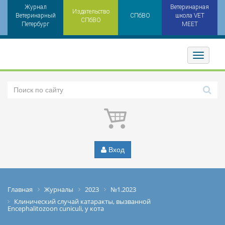
Журнал
Ветеринарная
Издательство
Ветеринарный
СПбВО
школа VET
СПбВО
Петербург
MEET
Toggler
Вход
Главная
Журналы
2023
№1.2023
Клинический случай катаракты, вызванной
Encephalitozoon cuniculi, у кота