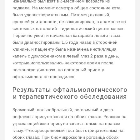
изначально был взят в 3-месячном возрасте из
подвала. На момент осмотра общее состояние кота
было удовлетворительным. Питомец активный,
средней упитанности, не вакцинирован, в анамнезе из
системных патологий – идиопатический цистит кошек.
Первично увеит и начальная катаракта левого глаза
были диагностированы 1,5 года назад в сторонней
клинике, и пациенту была назначена инстилляция
капель с диклофенаком в левый глаз 2 раза в день,
которые использовались некоторое время после
постановки диагноза, но повторный прием у
офтальмолога не проводился.
Результаты офтальмологического
и терапевтического обследования
Зрачковый, пальпебральный, роговичный и дазл-
рефлексы присутствовали на обоих глазах. Реакция на
угрожающий жест присутствовала только на правом
глазу. Флюоресцеиновый тест был отрицательным на
обоих глазах. При биомикроскопии роговица обоих