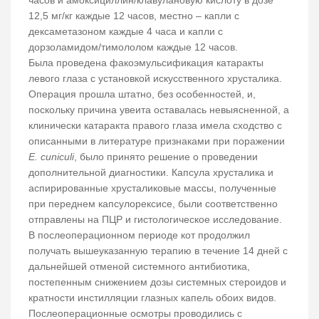
12,5 мг/кг каждые 12 часов, местно – капли с
дексаметазоном каждые 4 часа и капли с
дорзоламидом/тимололом каждые 12 часов.
Была проведена факоэмульсификация катаракты
левого глаза с установкой искусственного хрусталика.
Операция прошла штатно, без особенностей, и,
поскольку причина увеита оставалась невыясненной, а
клинически катаракта правого глаза имела сходство с
описанными в литературе признаками при поражении
E. cuniculi
, было принято решение о проведении
дополнительной диагностики. Капсула хрусталика и
аспирированные хрусталиковые массы, полученные
при переднем капсулорексисе, были соответственно
отправлены на ПЦР и гистологическое исследование.
В послеоперационном периоде кот продолжил
получать вышеуказанную терапию в течение 14 дней с
дальнейшей отменой системного антибиотика,
постепенным снижением дозы системных стероидов и
кратности инстилляции глазных капель обоих видов.
Послеоперационные осмотры проводились с