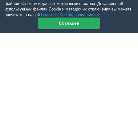
файлов «Cookie» и данных метрических систем. Детальнее об
используемых файлах Cookie и методах их отключения вы можете
прочитать в нашей
Политике Конфиденциальности
.
Согласен
Контакты журнала
По всем вопросам приобретения журнала Ветеринарный Петербург
обращайтесь:
Тел:
+7-960-272-75-98
tatyana.albul@yandex.ru
По всем вопросам приобретения книг обращайтесь:
+7 (950) 001-33-14
cdoba-tan@yandex.ru
vetpeterburg