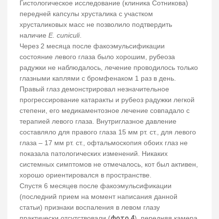
Гистологическое исследование (клиника Сотникова)
передней капсулы хрусталика с участком
хрусталиковых масс не позволило подтвердить
наличие
E. cuniculi
.
Через 2 месяца после факоэмульсификации
состояние левого глаза было хорошим, рубеоза
радужки не наблюдалось, лечение проводилось только
глазными каплями с бромфенаком 1 раз в день.
Правый глаз демонстрировал незначительное
прогрессирование катаракты и рубеоз радужки легкой
степени, его медикаментозное лечение совпадало с
терапией левого глаза. Внутриглазное давление
составляло для правого глаза 15 мм рт. ст., для левого
глаза – 17 мм рт. ст., офтальмоскопия обоих глаз не
показала патологических изменений. Никаких
системных симптомов не отмечалось, кот был активен,
хорошо ориентировался в пространстве.
Спустя 6 месяцев после факоэмульсификации
(последний прием на момент написания данной
статьи) признаки воспаления в левом глазу
практически отсутствовали (
фото 4
), передняя камера