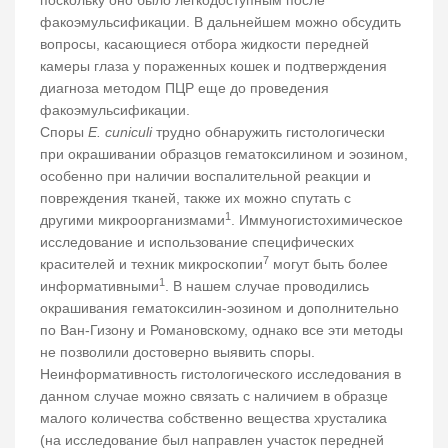
факоэмульсификации. В дальнейшем можно обсудить
вопросы, касающиеся отбора жидкости передней
камеры глаза у пораженных кошек и подтверждения
диагноза методом ПЦР еще до проведения
факоэмульсификации.
Споры
E. cuniculi
трудно обнаружить гистологически
при окрашивании образцов гематоксилином и эозином,
особенно при наличии воспалительной реакции и
повреждения тканей, также их можно спутать с
1
другими микроорганизмами
. Иммуногистохимическое
исследование и использование специфических
7
красителей и техник микроскопии
могут быть более
1
информативными
. В нашем случае проводились
окрашивания гематоксилин-эозином и дополнительно
по Ван-Гизону и Романовскому, однако все эти методы
не позволили достоверно выявить споры.
Неинформативность гистологического исследования в
данном случае можно связать с наличием в образце
малого количества собственно вещества хрусталика
(на исследование был направлен участок передней