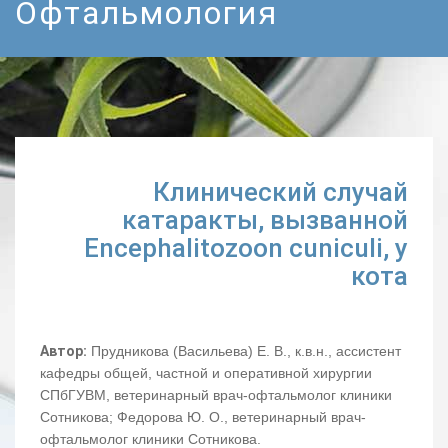
Офтальмология
Клинический случай
катаракты, вызванной
Encephalitozoon cuniculi, у
кота
Автор:
Прудникова (Васильева) Е. В., к.в.н., ассистент
кафедры общей, частной и оперативной хирургии
СПбГУВМ, ветеринарный врач-офтальмолог клиники
Сотникова; Федорова Ю. О., ветеринарный врач-
офтальмолог клиники Сотникова.