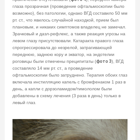
глаза прозрачная (проведение офтальмоскопии было
возможно), без патологии, однако ВГД составило 50 мм
рт. ст., что явилось случайной находкой, прием был
плановым, и никаких симптомов владелец не замечал.
Зрачковый и дазл-рефлекс, а также реакция угрозы на
левом глазу присутствовали. Катаракта правого глаза
спрогрессировала до незрелой, затрагивающей
переднюю, заднюю кору и экватор, на эндотелии
роговицы были отмечены преципитаты (
фото 3
), ВГД
составляло 14 мм рт. ст., а проведение
офтальмоскопии было затруднено. Терапия обоих глаз
включала инстилляцию капель с бромфенаком 1 раз в
день, а капли с дорзоламидом/тимололом были
добавлены в схему лечения (3 раза в день) только в
левый глаз.