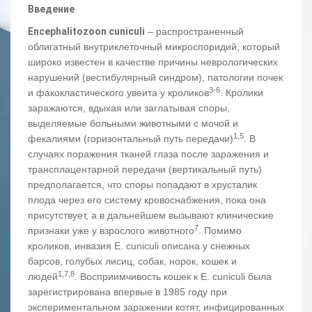
Введение
Encephalitozoon cuniculi
– распространенный
облигатный внутриклеточный микроспоридий, который
широко известен в качестве причины неврологических
нарушений (вестибулярный синдром), патологии почек
3-6
и факокластического увеита у кроликов
. Кролики
заражаются, вдыхая или заглатывая споры,
выделяемые больными животными с мочой и
1,5
фекалиями (горизонтальный путь передачи)
. В
случаях поражения тканей глаза после заражения и
трансплацентарной передачи (вертикальный путь)
предполагается, что споры попадают в хрусталик
плода через его систему кровоснабжения, пока она
присутствует, а в дальнейшем вызывают клинические
7
признаки уже у взрослого животного
. Помимо
кроликов, инвазия E. сuniculi описана у снежных
барсов, голубых лисиц, собак, норок, кошек и
1,7,8
людей
. Восприимчивость кошек к E. cuniculi была
зарегистрирована впервые в 1985 году при
экспериментальном заражении котят, инфицированных