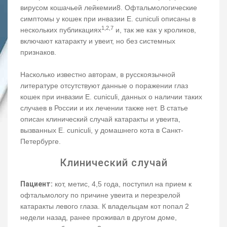
вирусом кошачьей лейкемии8. Офтальмологические
симптомы у кошек при инвазии E. сuniculi описаны в
1,2,7
нескольких публикациях
и, так же как у кроликов,
включают катаракту и увеит, но без системных
признаков.
Насколько известно авторам, в русскоязычной
литературе отсутствуют данные о поражении глаз
кошек при инвазии E. сuniculi, данных о наличии таких
случаев в России и их лечении также нет. В статье
описан клинический случай катаракты и увеита,
вызванных E. сuniculi, у домашнего кота в Санкт-
Петербурге.
Клинический случай
Пациент:
кот, метис, 4,5 года, поступил на прием к
офтальмологу по причине увеита и перезрелой
катаракты левого глаза. К владельцам кот попал 2
недели назад, ранее проживал в другом доме,