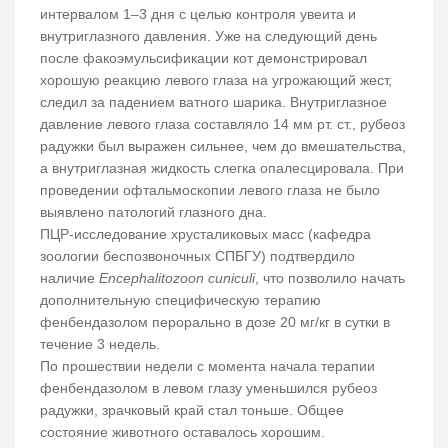
интервалом 1–3 дня с целью контроля увеита и
внутриглазного давления. Уже на следующий день
после факоэмульсификации кот демонстрировал
хорошую реакцию левого глаза на угрожающий жест,
следил за падением ватного шарика. Внутриглазное
давление левого глаза составляло 14 мм рт. ст., рубеоз
радужки был выражен сильнее, чем до вмешательства,
а внутриглазная жидкость слегка опалесцировала. При
проведении офтальмоскопии левого глаза не было
выявлено патологий глазного дна.
ПЦР-исследование хрусталиковых масс (кафедра
зоологии беспозвоночных СПБГУ) подтвердило
наличие
Encephalitozoon cuniculi
, что позволило начать
дополнительную специфическую терапию
фенбендазолом перорально в дозе 20 мг/кг в сутки в
течение 3 недель.
По прошествии недели с момента начала терапии
фенбендазолом в левом глазу уменьшился рубеоз
радужки, зрачковый край стал тоньше. Общее
состояние животного оставалось хорошим.