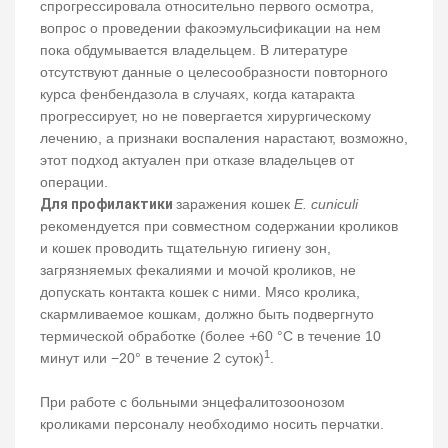
спрогрессировала относительно первого осмотра,
вопрос о проведении факоэмульсификации на нем
пока обдумывается владельцем. В литературе
отсутствуют данные о целесообразности повторного
курса фенбендазола в случаях, когда катаракта
прогрессирует, но не повергается хирургическому
лечению, а признаки воспаления нарастают, возможно,
этот подход актуален при отказе владельцев от
операции.
Для профилактики
заражения кошек
E. cuniculi
рекомендуется при совместном содержании кроликов
и кошек проводить тщательную гигиену зон,
загрязняемых фекалиями и мочой кроликов, не
допускать контакта кошек с ними. Мясо кролика,
скармливаемое кошкам, должно быть подвергнуто
термической обработке (более +60 °С в течение 10
1
минут или −20° в течение 2 суток)
.
При работе с больными энцефалитозоонозом
кроликами персоналу необходимо носить перчатки.