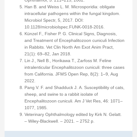
Han B. and Weiss L. M. Microsporidia: obligate
intracellular pathogens within the fungal kingdom.
Microbiol Spectr, 5, 2017. DOI:
10.1128/microbiolspec.FUNK-0018-2016.
Künzel F., Fisher P. G. Clinical Signs, Diagnosis,
and Treatment of Encephalitozoon cuniculi Infection
in Rabbits. Vet Clin North Am Exot Anim Pract,
21(1): 69–82, Jan 2018.
Lin J., Nell B., Horikawa T., Zarfoss M. Feline
intralenticular Encephalitozoon cuniculi: three cases
from California. JFMS Open Rep, 8(2): 1–9, Aug
2022.
Pang V. F. and Shadduck J. A. Susceptibility of cats,
sheep, and swine to a rabbit isolate of
Encephalitozoon cuniculi. Am J Vet Res, 46: 1071–
1077, 1985.
Veterinary Ophthalmology edited by Kirk N. Gelatt.
– Wiley-Blackwell. – 2021. – 2752 p.