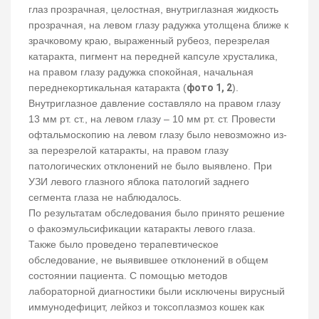
глаз прозрачная, целостная, внутриглазная жидкость
прозрачная, на левом глазу радужка утолщена ближе к
зрачковому краю, выраженный рубеоз, перезрелая
катаракта, пигмент на передней капсуле хрусталика,
на правом глазу радужка спокойная, начальная
переднекортикальная катаракта (
фото 1, 2
).
Внутриглазное давление составляло на правом глазу
13 мм рт. ст., на левом глазу – 10 мм рт. ст. Провести
офтальмоскопию на левом глазу было невозможно из-
за перезрелой катаракты, на правом глазу
патологических отклонений не было выявлено. При
УЗИ левого глазного яблока патологий заднего
сегмента глаза не наблюдалось.
По результатам обследования было принято решение
о факоэмульсификации катаракты левого глаза.
Также было проведено терапевтическое
обследование, не выявившее отклонений в общем
состоянии пациента. С помощью методов
лабораторной диагностики были исключены вирусный
иммунодефицит, лейкоз и токсоплазмоз кошек как