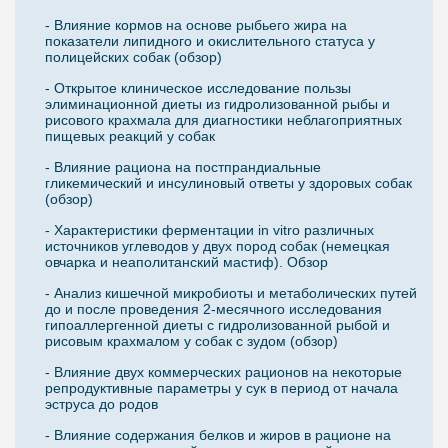
- Влияние кормов на основе рыбьего жира на
показатели липидного и окислительного статуса у
полицейских собак (обзор)
- Открытое клиническое исследование пользы
элиминационной диеты из гидролизованной рыбы и
рисового крахмала для диагностики неблагоприятных
пищевых реакций у собак
- Влияние рациона на постпрандиальные
гликемический и инсулиновый ответы у здоровых собак
(обзор)
- Характеристики ферментации in vitro различных
источников углеводов у двух пород собак (немецкая
овчарка и неаполитанский мастиф). Обзор
- Анализ кишечной микробиоты и метаболических путей
до и после проведения 2-месячного исследования
гипоаллергенной диеты с гидролизованной рыбой и
рисовым крахмалом у собак с зудом (обзор)
- Влияние двух коммерческих рационов на некоторые
репродуктивные параметры у сук в период от начала
эструса до родов
- Влияние содержания белков и жиров в рационе на