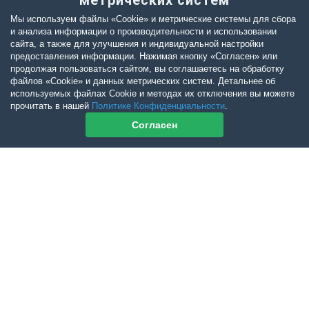
метрических систем
Мы используем файлы «Cookie» и метрические системы для сбора
и анализа информации о производительности и использовании
сайта, а также для улучшения и индивидуальной настройки
предоставления информации. Нажимая кнопку «Согласен» или
продолжая пользоваться сайтом, вы соглашаетесь на обработку
файлов «Cookie» и данных метрических систем. Детальнее об
используемых файлах Cookie и методах их отключения вы можете
прочитать в нашей
Политике Конфиденциальности
.
Согласен
Контакты журнала
По всем вопросам приобретения журнала Ветеринарный Петербург
обращайтесь:
Тел:
+7-960-272-75-98
tatyana.albul@yandex.ru
По всем вопросам приобретения книг обращайтесь: