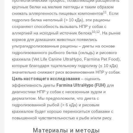
протеолитический процесс, позволяющий расщеплять
крупные белки на мелкие пептиды и таким образом
11
снижать аллергенность пищевых компонентов
. Если
гидролиз белка неполный (> 10 кДа), эти рационы
сохраняют способность вызывать НПР у собак с
10,12
аллергией на исходный источник белока
. На рынке
кормов для домашних животных появились
ультрагидролизованные рационы – диеты на основе
гидролизованного рыбного белка (сельдь) и рисового
крахмала (Vet Life Canine UltraHypo, Farmina Pet Food),
которые благодаря тщательному гидролизу (≤ 10 кДа)
значительно снижают риск возникновения НПР у собак.
Цель настоящего исследования
– оценить
эффективность диеты
Farmina UltraHypo (FUH)
для
диагностики НПР у собак с несезонным зудом и
дерматитом. Мы предположили, что диета с
гидролизованной рыбой (> 6 кДа) и рисовым
крахмалом будет хорошо переноситься собаками с
повышенной чувствительностью к рыбе и/или рису.
Материалы и методы