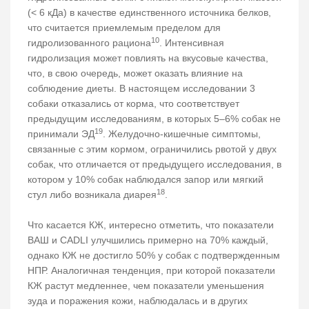
(< 6 кДа) в качестве единственного источника белков,
что считается приемлемым пределом для
10
гидролизованного рациона
. Интенсивная
гидролизация может повлиять на вкусовые качества,
что, в свою очередь, может оказать влияние на
соблюдение диеты. В настоящем исследовании 3
собаки отказались от корма, что соответствует
предыдущим исследованиям, в которых 5–6% собак не
19
принимали ЭД
. Желудочно-кишечные симптомы,
связанные с этим кормом, ограничились рвотой у двух
собак, что отличается от предыдущего исследования, в
котором у 10% собак наблюдался запор или мягкий
18
стул либо возникала диарея
.
Что касается КЖ, интересно отметить, что показатели
ВАШ и CADLI улучшились примерно на 70% каждый,
однако КЖ не достигло 50% у собак с подтвержденным
НПР. Аналогичная тенденция, при которой показатели
КЖ растут медленнее, чем показатели уменьшения
зуда и поражения кожи, наблюдалась и в других