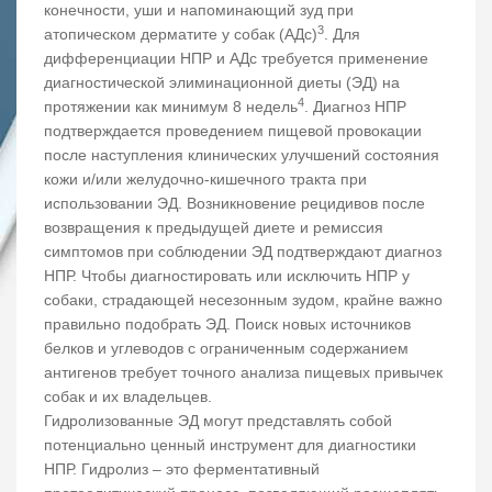
конечности, уши и напоминающий зуд при
3
атопическом дерматите у собак (АДс)
. Для
дифференциации НПР и АДс требуется применение
диагностической элиминационной диеты (ЭД) на
4
протяжении как минимум 8 недель
. Диагноз НПР
подтверждается проведением пищевой провокации
после наступления клинических улучшений состояния
кожи и/или желудочно-кишечного тракта при
использовании ЭД. Возникновение рецидивов после
возвращения к предыдущей диете и ремиссия
симптомов при соблюдении ЭД подтверждают диагноз
НПР. Чтобы диагностировать или исключить НПР у
собаки, страдающей несезонным зудом, крайне важно
правильно подобрать ЭД. Поиск новых источников
белков и углеводов с ограниченным содержанием
антигенов требует точного анализа пищевых привычек
собак и их владельцев.
Гидролизованные ЭД могут представлять собой
потенциально ценный инструмент для диагностики
НПР. Гидролиз – это ферментативный