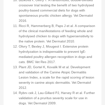
Bizikova P, Olivry T. A randomized, double-blinded
crossover trial testing the benefit of two hydrolysed
poultry-based commercial diets for dogs with
spontaneous pruritic chicken allergy. Vet Dermatol
2016.
Ricci R, Hammerberg B, Paps J et al. A comparison
of the clinical manifestations of feeding whole and
hydrolysed chicken to dogs with hypersensitivity to
the native protein. Vet Dermatol 2010.
Olivry T, Bexley J, Mougeot I. Extensive protein
hydrolyzation is indispensable to prevent IgE-
mediated poultry allergen recognition in dogs and
cats. BMC Vet Res 2017.
Plant JD, Gortel K, Kovalik M et al. Development
and validation of the Canine Atopic Dermatitis
Lesion Index, a scale for the rapid scoring of lesion
severity in canine atopic dermatitis. Vet Dermatol
2012.
Rybnı cek J, Lau-Gillard PJ, Harvey R et al. Further
validation of a pruritus severity scale for use in
dogs. Vet Dermatol 2009.