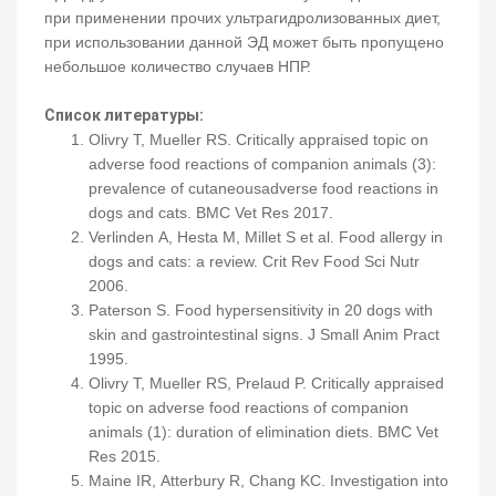
при применении прочих ультрагидролизованных диет,
при использовании данной ЭД может быть пропущено
небольшое количество случаев НПР.
Список литературы:
Olivry T, Mueller RS. Critically appraised topic on
adverse food reactions of companion animals (3):
prevalence of cutaneousadverse food reactions in
dogs and cats. BMC Vet Res 2017.
Verlinden A, Hesta M, Millet S et al. Food allergy in
dogs and cats: a review. Crit Rev Food Sci Nutr
2006.
Paterson S. Food hypersensitivity in 20 dogs with
skin and gastrointestinal signs. J Small Anim Pract
1995.
Olivry T, Mueller RS, Prelaud P. Critically appraised
topic on adverse food reactions of companion
animals (1): duration of elimination diets. BMC Vet
Res 2015.
Maine IR, Atterbury R, Chang KC. Investigation into