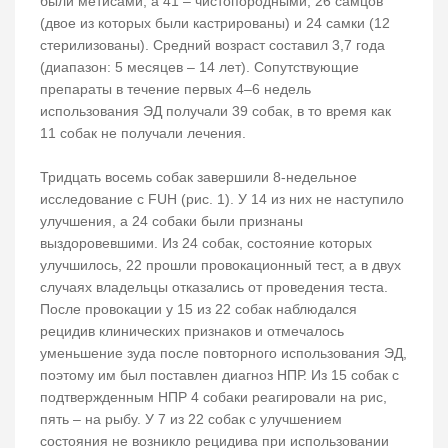
были метисами, а 41 – чистопородными; 26 самцов
(двое из которых были кастрированы) и 24 самки (12
стерилизованы). Средний возраст составил 3,7 года
(диапазон: 5 месяцев – 14 лет). Сопутствующие
препараты в течение первых 4–6 недель
использования ЭД получали 39 собак, в то время как
11 собак не получали лечения.
Тридцать восемь собак завершили 8-недельное
исследование с FUH (рис. 1). У 14 из них не наступило
улучшения, а 24 собаки были признаны
выздоровевшими. Из 24 собак, состояние которых
улучшилось, 22 прошли провокационный тест, а в двух
случаях владельцы отказались от проведения теста.
После провокации у 15 из 22 собак наблюдался
рецидив клинических признаков и отмечалось
уменьшение зуда после повторного использования ЭД,
поэтому им был поставлен диагноз НПР. Из 15 собак с
подтвержденным НПР 4 собаки реагировали на рис,
пять – на рыбу. У 7 из 22 собак с улучшением
состояния не возникло рецидива при использовании