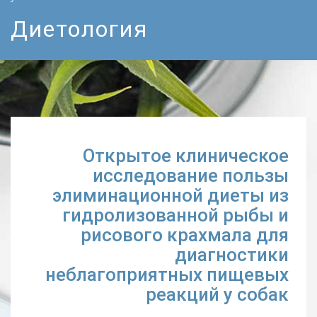
Диетология
Открытое клиническое
исследование пользы
элиминационной диеты из
гидролизованной рыбы и
рисового крахмала для
диагностики
неблагоприятных пищевых
реакций у собак