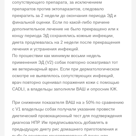
сопутствующего препарата, за исключением
препаратов против эктопаразитов, следовало
прекратить за 2 недели до окончания периода ЭД и
финальной оценки. Если по какой-либо причине
дополнительное лечение не было прекращено или к
концу периода ЭД сохранялись кожные инфекции,
диета продлевалась на 2 недели после прекращения
лечения и устранения инфекций.
По прошествии как минимум восьми недель
применения ЭД (V2) собак повторно осматривал тот
же ветеринарный врач. Если при дерматологическом
осмотре не выявлялось сопутствующих инфекций,
врач повторно оценивал поражения кожи с помощью
CADLI, а владельцы заполняли ВАШ и опросник КЖ.
При снижении показателя ВАШ на ≥ 50% по сравнению
с V1 владельцы собак получали указание провести
диетический провокационный тест для подтверждения
диагноза НПР. Им предписывалось добавлять в
предыдущую диету рис домашнего приготовления и
рыбу (в основном консервированный тунец или