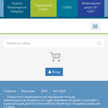
Журнал
Ветеринарная
Издательство
Ветеринарный
СПбВО
школа VET
СПбВО
Петербург
MEET
Toggler
Вход
Главная
Журналы
2024
№3 2024
Открытое клиническое исследование пользы
элиминационной диеты из гидролизованной рыбы и рисового
крахмала для диагностики неблагоприятных пищевых реакций
у собак