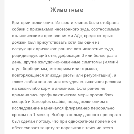
Животные
Критерии включения. Из шести клиник были отобраны
собаки с признаками несезонного зуда, соотносимыми
с клиническими проявлениями АДс, среди которых
должен был присутствовать хотя бы один из
следующих признаков: раннее возникновение зуда,
рецидивирующий отит, дефекация 3 или более раз в
день, другие желудочно-кишечные симптомы (мягкий
стул, борборигмы, метеоризм или отрыжка,
повторяющиеся эпизоды рвоты или регургитации), а
также любая кожная или желудочно-кишечная реакция
на какой-либо корм в анамнезе. Если ранее не
применялись профилактические меры против блох,
клещей и Sarcoptes scabiei, перед включением в
исследование назначался флураланер перорально
сроком на 1 месяц. Выбор в пользу данного препарата
был сделан потому, что при однократном приеме он
обеспечивает защиту от паразитов в течение всего