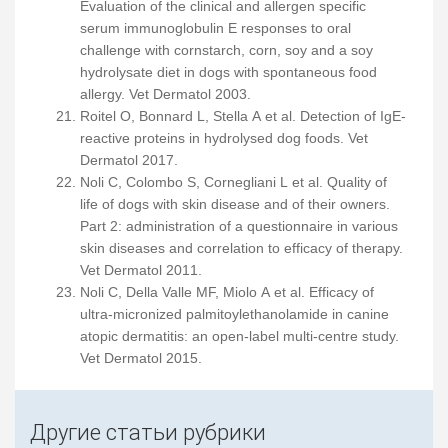
Evaluation of the clinical and allergen specific
serum immunoglobulin E responses to oral
challenge with cornstarch, corn, soy and a soy
hydrolysate diet in dogs with spontaneous food
allergy. Vet Dermatol 2003.
Roitel O, Bonnard L, Stella A et al. Detection of IgE-
reactive proteins in hydrolysed dog foods. Vet
Dermatol 2017.
Noli C, Colombo S, Cornegliani L et al. Quality of
life of dogs with skin disease and of their owners.
Part 2: administration of a questionnaire in various
skin diseases and correlation to efficacy of therapy.
Vet Dermatol 2011.
Noli C, Della Valle MF, Miolo A et al. Efficacy of
ultra-micronized palmitoylethanolamide in canine
atopic dermatitis: an open-label multi-centre study.
Vet Dermatol 2015.
Другие статьи рубрики