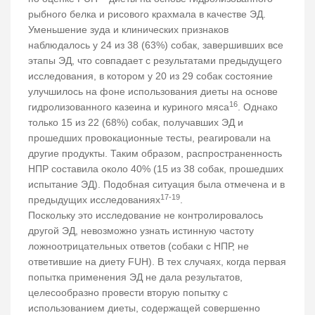
рыбного белка и рисового крахмала в качестве ЭД.
Уменьшение зуда и клинических признаков
наблюдалось у 24 из 38 (63%) собак, завершивших все
этапы ЭД, что совпадает с результатами предыдущего
исследования, в котором у 20 из 29 собак состояние
улучшилось на фоне использования диеты на основе
16
гидролизованного казеина и куриного мяса
. Однако
только 15 из 22 (68%) собак, получавших ЭД и
прошедших провокационные тесты, реагировали на
другие продукты. Таким образом, распространенность
НПР составила около 40% (15 из 38 собак, прошедших
испытание ЭД). Подобная ситуация была отмечена и в
17-19
предыдущих исследованиях
.
Поскольку это исследование не контролировалось
другой ЭД, невозможно узнать истинную частоту
ложноотрицательных ответов (собаки с НПР, не
ответившие на диету FUH). В тех случаях, когда первая
попытка применения ЭД не дала результатов,
целесообразно провести вторую попытку с
использованием диеты, содержащей совершенно