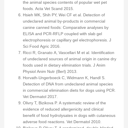
the animal species contents of popular wet pet
foods. Acta Vet Scand 2015.
Hsieh MK, Shih PY, Wei CF et al. Detection of
undeclared animal by-products in commercial
canine canned foods: Comparative analyses by
ELISA and PCR-RFLP coupled with slab gel
electrophoresis or capillary gel electrophoresis. J
Sci Food Agric 2016.
Ricci R, Granato A, Vascellari M et al. Identification
of undeclared sources of animal origin in canine dry
foods used in dietary elimination trials. J Anim
Physiol Anim Nutr (Berl) 2013.
Horvath-Ungerboeck C, Widmann K, Handl S.
Detection of DNA from undeclared animal species
in commercial elimination diets for dogs using PCR.
Vet Dermatol 2017.
Olivry T, Bizikova P. A systematic review of the
evidence of reduced allergenicity and clinical
benefit of food hydrolysates in dogs with cutaneous
adverse food reactions. Vet Dermatol 2010.