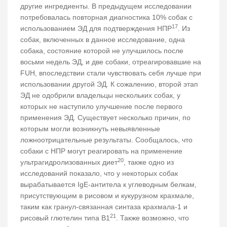
другие ингредиенты. В предыдущем исследовании
потребовалась повторная диагностика 10% собак с
17
использованием ЭД для подтверждения НПР
. Из
собак, включенных в данное исследование, одна
собака, состояние которой не улучшилось после
восьми недель ЭД, и две собаки, отреагировавшие на
FUH, впоследствии стали чувствовать себя лучше при
использовании другой ЭД. К сожалению, второй этап
ЭД не одобрили владельцы нескольких собак, у
которых не наступило улучшение после первого
применения ЭД. Существует несколько причин, по
которым могли возникнуть невыявленные
ложноотрицательные результаты. Сообщалось, что
собаки с НПР могут реагировать на применение
20
ультрагидролизованных диет
, также одно из
исследований показало, что у некоторых собак
вырабатывается IgE-антитела к углеводным белкам,
присутствующим в рисовом и кукурузном крахмале,
таким как гранул-связанная синтаза крахмала-1 и
21
рисовый глютелин типа B1
. Также возможно, что