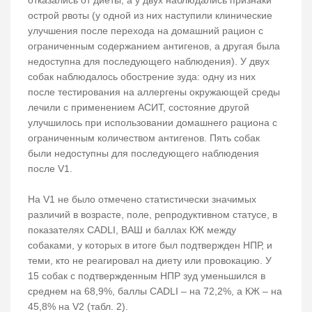
отказались от диеты, а у двух наблюдались признаки
острой рвоты (у одной из них наступили клинические
улучшения после перехода на домашний рацион с
ограниченным содержанием антигенов, а другая была
недоступна для последующего наблюдения). У двух
собак наблюдалось обострение зуда: одну из них
после тестирования на аллергены окружающей среды
лечили с применением АСИТ, состояние другой
улучшилось при использовании домашнего рациона с
ограниченным количеством антигенов. Пять собак
были недоступны для последующего наблюдения
после V1.
На V1 не было отмечено статистически значимых
различий в возрасте, поле, репродуктивном статусе, в
показателях CADLI, ВАШ и баллах КЖ между
собаками, у которых в итоге был подтвержден НПР, и
теми, кто не реагировал на диету или провокацию. У
15 собак с подтвержденным НПР зуд уменьшился в
среднем на 68,9%, баллы CADLI – на 72,2%, а КЖ – на
45,8% на V2 (табл. 2).