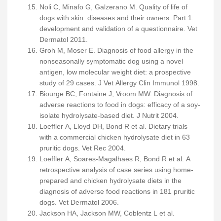
Noli C, Minafo G, Galzerano M. Quality of life of
dogs with skin diseases and their owners. Part 1:
development and validation of a questionnaire. Vet
Dermatol 2011.
Groh M, Moser E. Diagnosis of food allergy in the
nonseasonally symptomatic dog using a novel
antigen, low molecular weight diet: a prospective
study of 29 cases. J Vet Allergy Clin Immunol 1998.
Biourge BC, Fontaine J, Vroom MW. Diagnosis of
adverse reactions to food in dogs: efficacy of a soy-
isolate hydrolysate-based diet. J Nutrit 2004.
Loeffler A, Lloyd DH, Bond R et al. Dietary trials
with a commercial chicken hydrolysate diet in 63
pruritic dogs. Vet Rec 2004.
Loeffler A, Soares-Magalhaes R, Bond R et al. A
retrospective analysis of case series using home-
prepared and chicken hydrolysate diets in the
diagnosis of adverse food reactions in 181 pruritic
dogs. Vet Dermatol 2006.
Jackson HA, Jackson MW, Coblentz L et al.