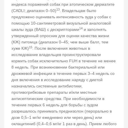
индекса поражений собак при атопическом дерматите
13
(CADLI; диапазон 0–50)
. Владельцам было
предложено оценивать интенсивность зуда у собак с
помощью 10-сантиметровой визуальной аналоговой
14
шкалы зуда (ВАШ) с дескрипторами
и заполнять
утвержденный опросник для оценки качества жизни
(КЖ) питомца (диапазон 0–45; чем выше балл, тем
15
хуже КЖ)
. После включения животных в
исследование владельцев проинструктировали
кормить собак исключительно FUH в течение не менее
8 недель. При возникновении бактериальной или
дрожжевой инфекции в течение первых 3–4 недель со
дня включения в исследование наряду с диетой
назначались системные антибиотики,
противогрибковые препараты и/или местные
антисептические средства. При необходимости в
течение первых 6 недель для борьбы с зудом
разрешалось принимать преднизолон (перорально в
дозе 0,5–1 мг/кг ежедневно или через день) или
оклацитиниб (0,4–0,6 мг/кг 1 раз в день). Прием любого