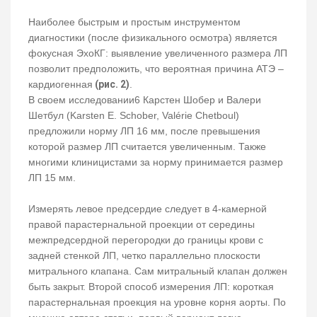
Наиболее быстрым и простым инструментом
диагностики (после физикального осмотра) является
фокусная ЭхоКГ: выявление увеличенного размера ЛП
позволит предположить, что вероятная причина АТЭ –
кардиогенная
(рис. 2)
.
В своем исследовании6 Карстен Шобер и Валери
Шетбул (Karsten E. Schober, Valérie Chetboul)
предложили норму ЛП 16 мм, после превышения
которой размер ЛП считается увеличенным. Также
многими клиницистами за норму принимается размер
ЛП 15 мм.
Измерять левое предсердие следует в 4-камерной
правой парастернальной проекции от середины
межпредсердной перегородки до границы крови с
задней стенкой ЛП, четко параллельно плоскости
митрального клапана. Сам митральный клапан должен
быть закрыт. Второй способ измерения ЛП: короткая
парастернальная проекция на уровне корня аорты. По