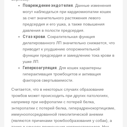
Повреждение эндотелия
. Данные изменения
могут наблюдаться при кардиомиопатии кошек
за счет значительного растяжения левого
предсердия и его ушка, а также повышения
давления в полости предсердия.
Стаз крови
. Сократительная функция
дилатированного ЛП значительно снижается, что
приводит к ухудшению опорожнительной
функции предсердия и замедлению тока крови в
ушке ЛП.
Гиперкоагуляция
. Для кошек характерны
гиперактивация тромбоцитов и активация
факторов свертываемости.
Считается, что в некоторых случаях образование
тромбов может происходить при других патологиях,
например при нефропатии с потерей белка,
энтеропатии с потерей белка, гиперадренокортицизме,
иммуноопосредованной гемолитической анемии
(являются причинами тромбообразования у собак), а
также в случаях применения кортикостероидов. Нет