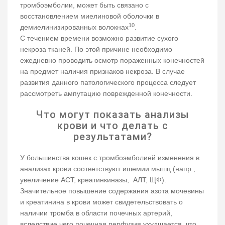
тромбоэмболии, может быть связано с
восстановлением миелиновой оболочки в
10
демиелинизированных волокнах
.
С течением времени возможно развитие сухого
некроза тканей. По этой причине необходимо
ежедневно проводить осмотр пораженных конечностей
на предмет наличия признаков некроза. В случае
развития данного патологического процесса следует
рассмотреть ампутацию поврежденной конечности.
Что могут показать анализы
крови и что делать с
результатами?
У большинства кошек с тромбоэмболией изменения в
анализах крови соответствуют ишемии мышц (напр.,
увеличение АСТ, креатинкиназы, АЛТ, ЩФ).
Значительное повышение содержания азота мочевины
и креатинина в крови может свидетельствовать о
наличии тромба в области почечных артерий,
вследствие чего почечная перфузия ухудшается, что