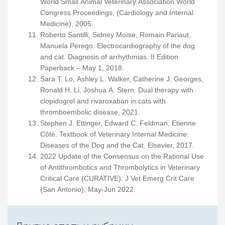
World Small Animal Veterinary Association World
Congress Proceedings, (Cardiology and Internal
Medicine), 2005.
Roberto Santilli, Sidney Moïse, Romain Pariaut,
Manuela Perego. Electrocardiography of the dog
and cat. Diagnosis of arrhythmias. II Edition
Paperback – May 1, 2018.
Sara T. Lo, Ashley L. Walker, Catherine J. Georges,
Ronald H. Li, Joshua A. Stern. Dual therapy with
clopidogrel and rivaroxaban in cats with
thromboembolic disease, 2021.
Stephen J. Ettinger, Edward C. Feldman, Etienne
Côté. Textbook of Veterinary Internal Medicine:
Diseases of the Dog and the Cat. Elsevier, 2017.
2022 Update of the Consensus on the Rational Use
of Antithrombotics and Thrombolytics in Veterinary
Critical Care (CURATIVE). J Vet Emerg Crit Care
(San Antonio), May-Jun 2022.