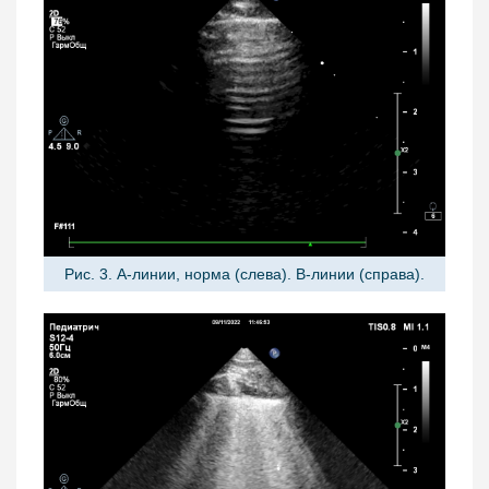
Рис. 3. А-линии, норма (слева). В-линии (справа).