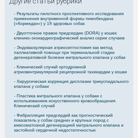
Другие статьи рубрики
- Результаты пилотного проспективного исследования
применения внутривенной формы пимобендана
(«Кормедан») у 19 здоровых собак
- Двуотточное правое предсердие (DORA) у кошек:
клинико-эхокардиографический анализ серии случаев
- Эндоваскулярная атриосептостомия как метод
паллиативной помощи при терминальной стадии
дегенеративной болезни митрального клапана у собак
- Клинический случай ортодромной
атриовентрикулярной реципрокной тахикардии у кошки
- Хирургическая коррекция дисплазии трикуспидального
клапана у собаки
- Пластика митрального клапана у собаки с
использованием искусственного кровообращения.
Клинический случай
- Фибрилляция предсердий как прогностический
показатель у собак средних и крупных пород с
миксоматозной дегенерацией митрального клапана и
застойной сердечной недостаточностью