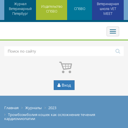
Журнал
Ветеринарная
Издательство
Ветеринарный
СПбВО
школа VET
СПбВО
Петербург
MEET
Toggler
Вход
Главная
Журналы
2023
Тромбоэмболия кошек как осложнение течения
кардиомиопатии