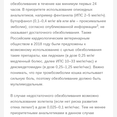
обезболивание в течение как минимум первых 24
часов. В приоритете использование опиоидных
анальгетиков, например фентанила (ИПС 2–5 мкг/кг/ч).
Буторфанол (0,1–0,4 мг/кг в/в или в/м – проксимальнее
3
эмболии), согласно опубликованной информации
, не
оказывает достаточного обезболивания. Также
Российским кардиологическим ветеринарным
обществом в 2018 году были предложены к
возможному использованию с целью обезболивания
такие препараты, как лидокаин (в дозе 0,25 мг/кг
медленный болюс, далее ИПС 10–33 мкг/кг/час) и
дексмедетомидин (в дозе 0,25–1,25 мкг/кг/час). Важно
понимать, что при тромбоэмболии кошка испытывает
сильную боль, поэтому обезболивание должно быть
мультимодальным.
В случае недостаточного обезболивания возможно
использование золетила (если нет риска развития
отека легких!) в дозе 0,025–0,1 мг/кг/час. Тем не менее
приоритетными анальгетиками в данном случае