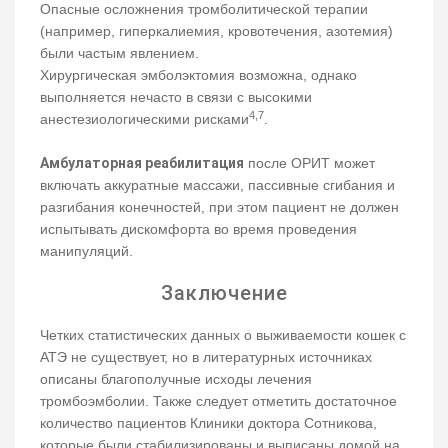
Опасные осложнения тромболитической терапии
(например, гиперкалиемия, кровотечения, азотемия)
были частым явлением.
Хирургическая эмболэктомия возможна, однако
выполняется нечасто в связи с высокими
4,7
анестезиологическими рисками
.
Амбулаторная реабилитация
после ОРИТ может
включать аккуратные массажи, пассивные сгибания и
разгибания конечностей, при этом пациент не должен
испытывать дискомфорта во время проведения
манипуляций.
Заключение
Четких статистических данных о выживаемости кошек с
АТЭ не существует, но в литературных источниках
описаны благополучные исходы лечения
тромбоэмболии. Также следует отметить достаточное
количество пациентов Клиники доктора Сотникова,
которые были стабилизированы и выписаны домой на