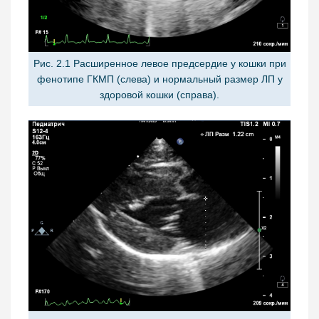
Рис. 2.1 Расширенное левое предсердие у кошки при
фенотипе ГКМП (слева) и нормальный размер ЛП у
здоровой кошки (справа).