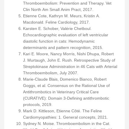
Thromboembolism: Prevention and Therapy. Vet
Clin North Am Small Anim Pract, 2017.
Etienne Cote, Kathryn M. Meurs, Kristin A.
Macdonald. Feline Cardiology, 2017.
Karsten E. Schober, Valérie Chetboul.
Echocardiographic evaluation of left ventricular
diastolic function in cats: Hemodynamic
determinants and pattern recognition, 2015.
Kari E. Moore, Nancy Morris, Nishi Dhupa, Robert
J. Murtaugh, John E. Rush. Retrospective Study of
Streptokinase Administration in 46 Cats with Arterial
Thromboembolism, July 2007.
Marie-Claude Blais, Domenico Bianco, Robert
Goggs, et al. Consensus on the Rational Use of
Antithrombotics in Veterinary Critical Care
(CURATIVE): Domain 3-Defining antithrombotic
protocols, 2019.
Mark D. Kittleson, Etienne Côté. The Feline
Cardiomyopathies: 1. General concepts, 2021.
Sydney N. Moise. Thromboembolism in the Cat.