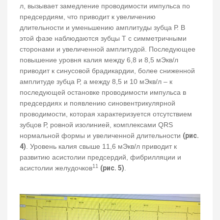
л, вызывает замедление проводимости импульса по
предсердиям, что приводит к увеличению
длительности и уменьшению амплитуды зубца Р. В
этой фазе наблюдаются зубцы Т с симметричными
сторонами и увеличенной амплитудой. Последующее
повышение уровня калия между 6,8 и 8,5 мЭкв/л
приводит к синусовой брадикардии, более сниженной
амплитуде зубца Р, а между 8,5 и 10 мЭкв/л – к
последующей остановке проводимости импульса в
предсердиях и появлению синовентрикулярной
проводимости, которая характеризуется отсутствием
зубцов Р, ровной изолинией, комплексами QRS
нормальной формы и увеличенной длительности
(рис.
4)
. Уровень калия свыше 11,6 мЭкв/л приводит к
развитию асистолии предсердий, фибрилляции и
11
асистолии желудочков
(рис. 5)
.