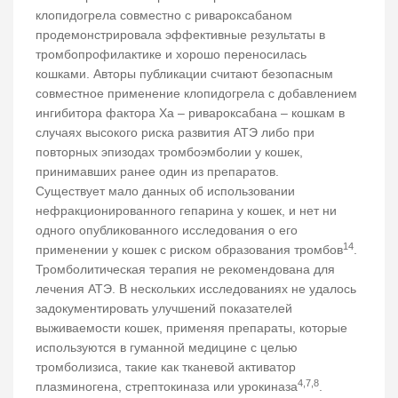
клопидогрела совместно с ривароксабаном
продемонстрировала эффективные результаты в
тромбопрофилактике и хорошо переносилась
кошками. Авторы публикации считают безопасным
совместное применение клопидогрела с добавлением
ингибитора фактора Ха – ривароксабана – кошкам в
случаях высокого риска развития АТЭ либо при
повторных эпизодах тромбоэмболии у кошек,
принимавших ранее один из препаратов.
Существует мало данных об использовании
нефракционированного гепарина у кошек, и нет ни
одного опубликованного исследования о его
14
применении у кошек с риском образования тромбов
.
Тромболитическая терапия не рекомендована для
лечения АТЭ. В нескольких исследованиях не удалось
задокументировать улучшений показателей
выживаемости кошек, применяя препараты, которые
используются в гуманной медицине с целью
тромболизиса, такие как тканевой активатор
4,7,8
плазминогена, стрептокиназа или урокиназа
.