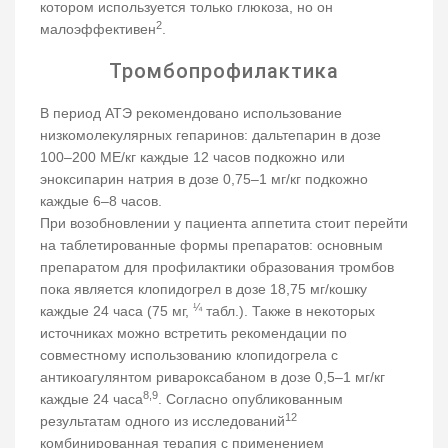
котором используется только глюкоза, но он
2
малоэффективен
.
Тромбопрофилактика
В период АТЭ рекомендовано использование
низкомолекулярных гепаринов: дальтепарин в дозе
100–200 МЕ/кг каждые 12 часов подкожно или
эноксипарин натрия в дозе 0,75–1 мг/кг подкожно
каждые 6–8 часов.
При возобновлении у пациента аппетита стоит перейти
на таблетированные формы препаратов: основным
препаратом для профилактики образования тромбов
пока является клопидогрел в дозе 18,75 мг/кошку
¼
каждые 24 часа (75 мг,
табл.). Также в некоторых
источниках можно встретить рекомендации по
совместному использованию клопидогрела с
антикоагулянтом ривароксабаном в дозе 0,5–1 мг/кг
8,9
каждые 24 часа
. Согласно опубликованным
12
результатам одного из исследований
комбинированная терапия с применением