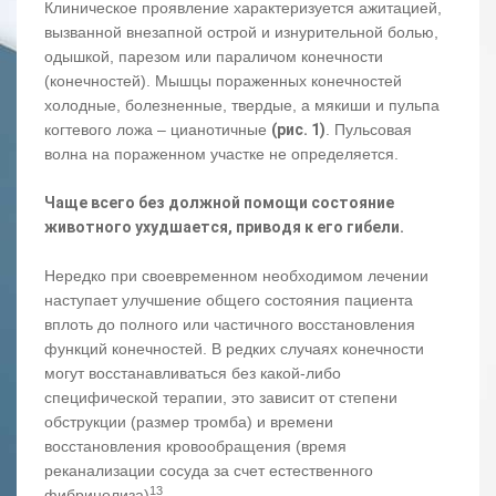
Клиническое проявление характеризуется ажитацией,
вызванной внезапной острой и изнурительной болью,
одышкой, парезом или параличом конечности
(конечностей). Мышцы пораженных конечностей
холодные, болезненные, твердые, а мякиши и пульпа
когтевого ложа – цианотичные
(рис. 1)
. Пульсовая
волна на пораженном участке не определяется.
Чаще всего без должной помощи состояние
животного ухудшается, приводя к его гибели.
Нередко при своевременном необходимом лечении
наступает улучшение общего состояния пациента
вплоть до полного или частичного восстановления
функций конечностей. В редких случаях конечности
могут восстанавливаться без какой-либо
специфической терапии, это зависит от степени
обструкции (размер тромба) и времени
восстановления кровообращения (время
реканализации сосуда за счет естественного
13
фибринолиза)
.