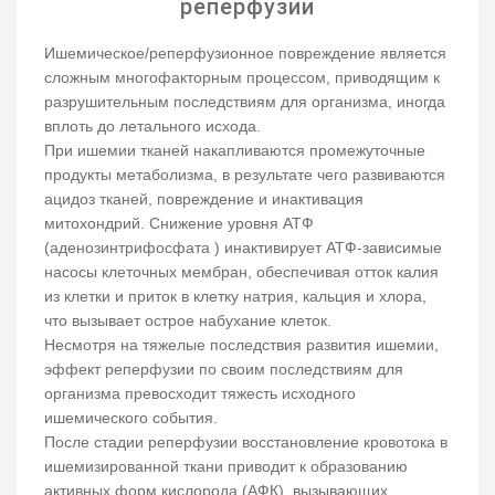
реперфузии
Ишемическое/реперфузионное повреждение является
сложным многофакторным процессом, приводящим к
разрушительным последствиям для организма, иногда
вплоть до летального исхода.
При ишемии тканей накапливаются промежуточные
продукты метаболизма, в результате чего развиваются
ацидоз тканей, повреждение и инактивация
митохондрий. Снижение уровня АТФ
(аденозинтрифосфата ) инактивирует АТФ-зависимые
насосы клеточных мембран, обеспечивая отток калия
из клетки и приток в клетку натрия, кальция и хлора,
что вызывает острое набухание клеток.
Несмотря на тяжелые последствия развития ишемии,
эффект реперфузии по своим последствиям для
организма превосходит тяжесть исходного
ишемического события.
После стадии реперфузии восстановление кровотока в
ишемизированной ткани приводит к образованию
активных форм кислорода (АФК), вызывающих