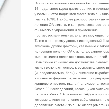
Эти положительные изменения были отмечен
16-недельного курса диетотерапии, в течение
у большинства пациентов масса тела снизила
чем на 10%8. Наиболее распространенные м
лечения ОА включали контроль веса, соотве
физические упражнения и применение
противовоспалительных анальгезирующих пр
Также в программу данных исследований бы
включены другие факторы, связанные с забо
Концепция лечения ОА с использованием оме
жирных кислот является относительно новой.
Возможные клинические достоинства омега-3
кислот включают контроль воспалительного п
(и, следовательно, боли) и снижение выработ
активности ферментов, вызывающих деград
хрящевого протеогликана (например, аггрека
Обзор 22 исследований, касающихся включен
рацион собак с ОА различных БАДов и прочих
которые влияют на течение заболевания, пока
добавление омега-3 жирных кислот (омега-3 