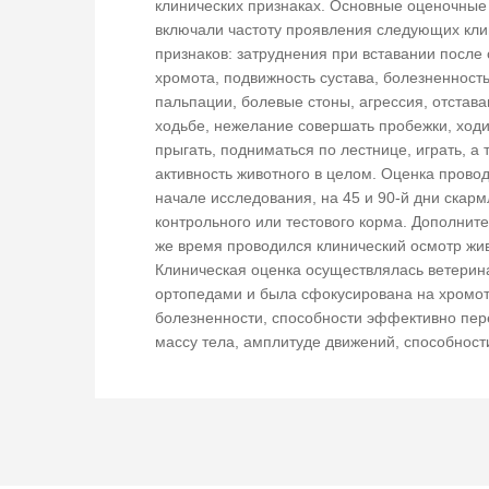
клинических признаках. Основные оценочные
включали частоту проявления следующих кли
признаков: затруднения при вставании после 
хромота, подвижность сустава, болезненност
пальпации, болевые стоны, агрессия, отстав
ходьбе, нежелание совершать пробежки, ходи
прыгать, подниматься по лестнице, играть, а 
активность животного в целом. Оценка прово
начале исследования, на 45 и 90-й дни скар
контрольного или тестового корма. Дополните
же время проводился клинический осмотр жи
Клиническая оценка осуществлялась ветери
ортопедами и была сфокусирована на хромот
болезненности, способности эффективно пер
массу тела, амплитуде движений, способност