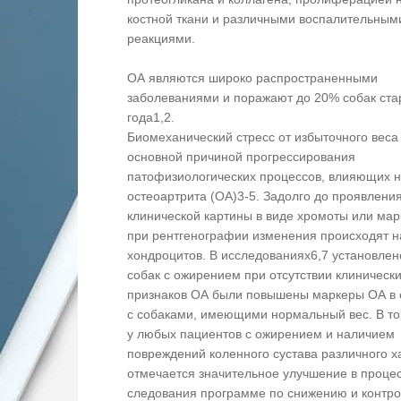
костной ткани и различными воспалительным
реакциями.
ОА являются широко распространенными
заболеваниями и поражают до 20% собак ста
года1,2.
Биомеханический стресс от избыточного веса
основной причиной прогрессирования
патофизиологических процессов, влияющих н
остеоартрита (ОА)3-5. Задолго до проявлени
клинической картины в виде хромоты или ма
при рентгенографии изменения происходят н
хондроцитов. В исследованиях6,7 установлено
собак с ожирением при отсутствии клиническ
признаков ОА были повышены маркеры ОА в 
с собаками, имеющими нормальный вес. В то
у любых пациентов с ожирением и наличием
повреждений коленного сустава различного х
отмечается значительное улучшение в проце
следования программе по снижению и контро