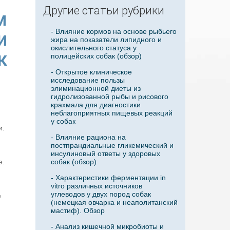
Другие статьи рубрики
м
- Влияние кормов на основе рыбьего
и
жира на показатели липидного и
окислительного статуса у
к
полицейских собак (обзор)
- Открытое клиническое
исследование пользы
элиминационной диеты из
гидролизованной рыбы и рисового
крахмала для диагностики
неблагоприятных пищевых реакций
у собак
и.
- Влияние рациона на
постпрандиальные гликемический и
инсулиновый ответы у здоровых
е.
собак (обзор)
- Характеристики ферментации in
vitro различных источников
углеводов у двух пород собак
е
(немецкая овчарка и неаполитанский
мастиф). Обзор
- Анализ кишечной микробиоты и