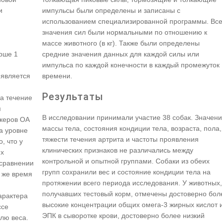
и
импульсы были определены и записаны с
использованием специализированной программы. Вс
значения сил были нормальными по отношению к
массе животного (в кг). Также были определены
рше 1
средние значения данных для каждой силы или
импульса по каждой конечности в каждый промежуток
 является
времени.
Результаты
а течение
я
В исследовании принимали участие 38 собак. Значен
ркеров ОА
массы тела, состояния кондиции тела, возраста, пола,
а уровне
тяжести течения артрита и частоты проявления
, что у
клинических признаков не различались между
их
контрольной и опытной группами. Собаки из обеих
сравнении
групп сохранили вес и состояние кондиции тела на
 же время
протяжении всего периода исследования. У животных,
получавших тестовый корм, отмечены достоверно бол
арактера
высокие концентрации общих омега-3 жирных кислот 
ссе
ЭПК в сыворотке крови, достоверно более низкий
лю веса.