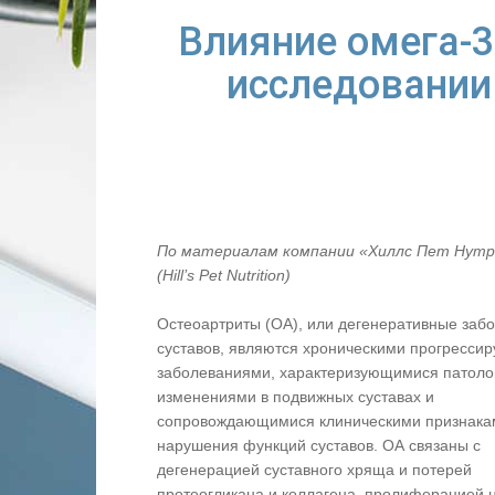
Влияние омега-
исследовании
По материалам компании «Хиллс Пет Нут
(Hill’s Pet Nutrition)
Остеоартриты (ОА), или дегенеративные заб
суставов, являются хроническими прогресс
заболеваниями, характеризующимися патоло
изменениями в подвижных суставах и
сопровождающимися клиническими признака
нарушения функций суставов. ОА связаны с
дегенерацией суставного хряща и потерей
протеогликана и коллагена, пролиферацией 