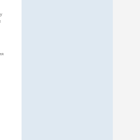
у
х
ия
и