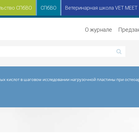
льство СПбВО
СПбВО
Ветеринарная школа VET MEET
О журнале
Предза
ых кислот в шаговом исследовании нагрузочной пластины при остеоар