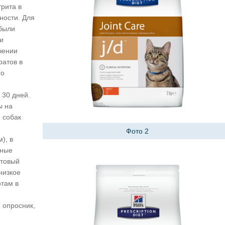
рита в
ности. Для
 были
и
чении
ратов в
го
 30 дней.
ы на
 собак
Фото 2
), в
тные
стовый
низкое
отам в
 опросник,