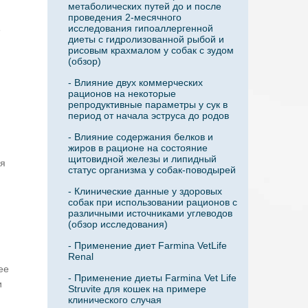
метаболических путей до и после
проведения 2-месячного
исследования гипоаллергенной
е
диеты с гидролизованной рыбой и
рисовым крахмалом у собак с зудом
(обзор)
- Влияние двух коммерческих
рационов на некоторые
репродуктивные параметры у сук в
период от начала эструса до родов
- Влияние содержания белков и
жиров в рационе на состояние
щитовидной железы и липидный
ия
статус организма у собак-поводырей
- Клинические данные у здоровых
собак при использовании рационов с
различными источниками углеводов
(обзор исследования)
- Применение диет Farmina VetLife
Renal
ее
- Применение диеты Farmina Vet Life
и
Struvite для кошек на примере
клинического случая