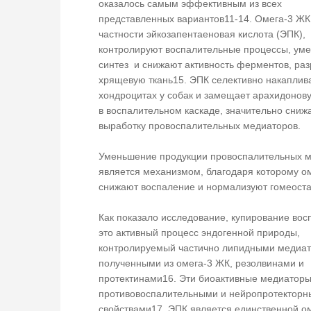
оказалось самым эффективным из всех
представленных вариантов11-14. Омега-3 ЖК,
частности эйкозапентаеновая кислота (ЭПК),
контролируют воспалительные процессы, ум
синтез и снижают активность ферментов, р
хрящевую ткань15. ЭПК селективно накаплив
хондроцитах у собак и замещает арахидонов
в воспалительном каскаде, значительно сниж
выработку провоспалительных медиаторов.
Уменьшение продукции провоспалительных 
является механизмом, благодаря которому о
снижают воспаление и нормализуют гомеост
Как показало исследование, купирование вос
это активный процесс эндогенной природы,
контролируемый частично липидными медиа
полученными из омега-3 ЖК, резолвинами и
протектинами16. Эти биоактивные медиатор
противовоспалительными и нейропротектор
свойствами17. ЭПК является единственной о