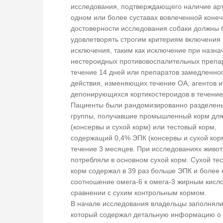
исследования, подтверждающего наличие арт
одном или более суставах вовлеченной конеч
достоверности исследования собаки должны
удовлетворять строгим критериям включения 
исключения, таким как исключение при назна
нестероидных противовоспалительных препа
течение 14 дней или препаратов замедленно
действия, изменяющих течение ОА, агентов и
депонирующихся кортикостероидов в течение
Пациенты были рандомизированно разделен
группы, получавшие промышленный корм для
(консервы и сухой корм) или тестовый корм,
содержащий 0,4% ЭПК (консервы и сухой корм
течение 3 месяцев. При исследованиях живо
потребляли в основном сухой корм. Сухой те
корм содержал в 39 раз больше ЭПК и более 
соотношение омега-6 к омега-3 жирным кисл
сравнении с сухим контрольным кормом.
В начале исследования владельцы заполняли
который содержал детальную информацию о