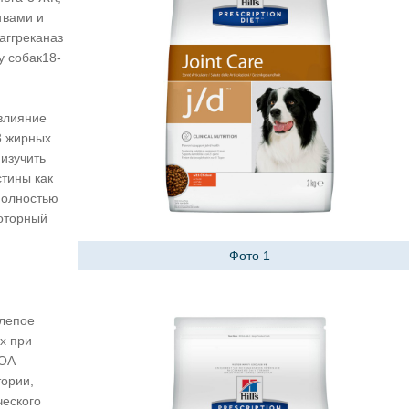
твами и
аггреканаз
 собак18-
влияние
3 жирных
 изучить
тины как
полностью
моторный
Фото 1
лепое
х при
 ОА
тории,
ческого