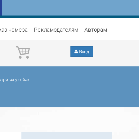
каз номера
Рекламодателям
Авторам
Вход
тритах у собак