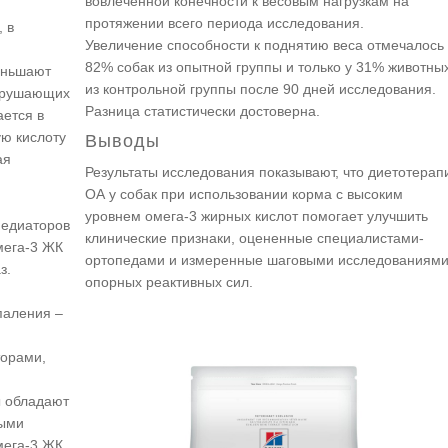
вовлеченной конечности к весовым нагрузкам на
протяжении всего периода исследования.
 в
Увеличение способности к поднятию веса отмечалось 
82% собак из опытной группы и только у 31% животны
еньшают
из контрольной группы после 90 дней исследования.
азрушающих
Разница статистически достоверна.
ается в
ую кислоту
Выводы
ая
Результаты исследования показывают, что диетотерап
ОА у собак при использовании корма с высоким
уровнем омега-3 жирных кислот помогает улучшить
медиаторов
клинические признаки, оцененные специалистами-
мега-3 ЖК
ортопедами и измеренные шаговыми исследованиям
аз.
опорных реактивных сил.
паления –
торами,
ы обладают
ными
мега-3 ЖК,