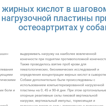
3 жирных кислот в шагово
 нагрузочной пластины пр
остеоартритах у соба
ришн»
выдерживать нагрузку на наиболее вовлеченной
конечности при поднятии противоположной конечност
Также проводилось взятие проб крови для
олевания
гематологических, биохимических исследований и
ирующими
определения концентрации жирных кислот в сыворотк
гическими
Собаки дополнительно были происследованы с
использованием компьютеризированной нагрузочной
ми боли и
пластины на 0, 45 и 90-й дни. При этом ортогональны
опорные реактивные силы пиковой вертикальной
нагрузки, вертикальный импульс, тормозящая и
новой
толкающая пиковые силы, тормозящие и толкающие