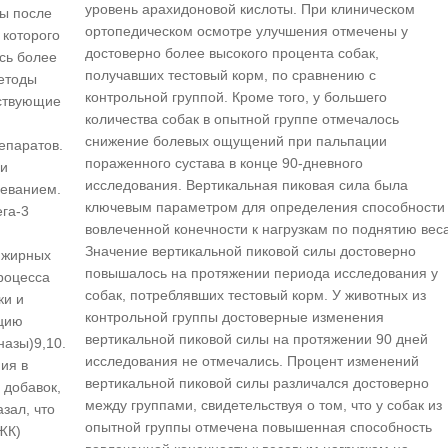
уровень арахидоновой кислоты. При клиническом
ы после
ортопедическом осмотре улучшения отмечены у
 которого
достоверно более высокого процента собак,
сь более
получавших тестовый корм, по сравнению с
етоды
контрольной группой. Кроме того, у большего
тствующие
количества собак в опытной группе отмечалось
снижение болевых ощущений при пальпации
епаратов.
пораженного сустава в конце 90-дневного
ли
исследования. Вертикальная пиковая сила была
леванием.
ключевым параметром для определения способности
га-3
вовлеченной конечности к нагрузкам по поднятию веса
Значение вертикальной пиковой силы достоверно
 жирных
повышалось на протяжении периода исследования у
роцесса
собак, потреблявших тестовый корм. У животных из
ки и
контрольной группы достоверные изменения
ацию
вертикальной пиковой силы на протяжении 90 дней
назы)9,10.
исследования не отмечались. Процент изменений
ия в
вертикальной пиковой силы различался достоверно
 добавок,
между группами, свидетельствуя о том, что у собак из
зал, что
опытной группы отмечена повышенная способность
ЖК)