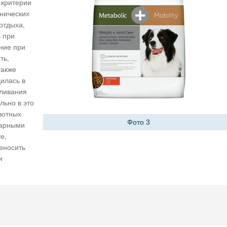
 критерии
нических
отдыха,
ь при
ание при
ть,
также
дилась в
мливания
льно в это
вотных.
Фото 3
нарными
е,
еносить
и