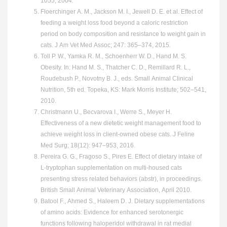
1055, 2004.
Floerchinger A. M., Jackson M. I., Jewell D. E. et al. Effect of
feeding a weight loss food beyond a caloric restriction
period on body composition and resistance to weight gain in
cats. J Am Vet Med Assoc; 247: 365–374, 2015.
Toll P. W., Yamka R. M., Schoenherr W. D., Hand M. S.
Obesity. In: Hand M. S., Thatcher C. D., Remillard R. L.,
Roudebush P., Novotny B. J., eds. Small Animal Clinical
Nutrition, 5th ed. Topeka, KS: Mark Morris Institute; 502–541,
2010.
Christmann U., Becvarova I., Werre S., Meyer H.
Effectiveness of a new dietetic weight management food to
achieve weight loss in client-owned obese cats. J Feline
Med Surg; 18(12): 947–953, 2016.
Pereira G. G., Fragoso S., Pires E. Effect of dietary intake of
L-tryptophan supplementation on multi-housed cats
presenting stress related behaviors (abstr), in proceedings.
British Small Animal Veterinary Association, April 2010.
Batool F., Ahmed S., Haleem D. J. Dietary supplementations
of amino acids: Evidence for enhanced serotonergic
functions following haloperidol withdrawal in rat medial