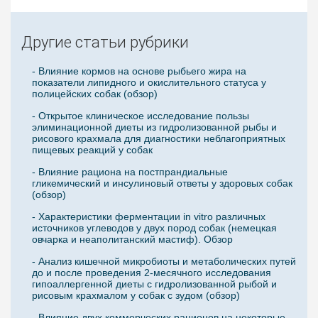
Другие статьи рубрики
- Влияние кормов на основе рыбьего жира на
показатели липидного и окислительного статуса у
полицейских собак (обзор)
- Открытое клиническое исследование пользы
элиминационной диеты из гидролизованной рыбы и
рисового крахмала для диагностики неблагоприятных
пищевых реакций у собак
- Влияние рациона на постпрандиальные
гликемический и инсулиновый ответы у здоровых собак
(обзор)
- Характеристики ферментации in vitro различных
источников углеводов у двух пород собак (немецкая
овчарка и неаполитанский мастиф). Обзор
- Анализ кишечной микробиоты и метаболических путей
до и после проведения 2-месячного исследования
гипоаллергенной диеты с гидролизованной рыбой и
рисовым крахмалом у собак с зудом (обзор)
- Влияние двух коммерческих рационов на некоторые