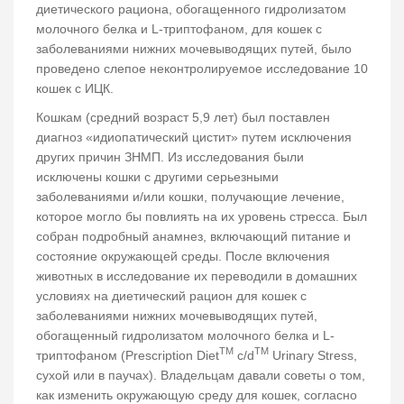
диетического рациона, обогащенного гидролизатом
молочного белка и L-триптофаном, для кошек с
заболеваниями нижних мочевыводящих путей, было
проведено слепое неконтролируемое исследование 10
кошек с ИЦК.
Кошкам (средний возраст 5,9 лет) был поставлен
диагноз «идиопатический цистит» путем исключения
других причин ЗНМП. Из исследования были
исключены кошки с другими серьезными
заболеваниями и/или кошки, получающие лечение,
которое могло бы повлиять на их уровень стресса. Был
собран подробный анамнез, включающий питание и
состояние окружающей среды. После включения
животных в исследование их переводили в домашних
условиях на диетический рацион для кошек с
заболеваниями нижних мочевыводящих путей,
обогащенный гидролизатом молочного белка и L-
TM
TM
триптофаном (Prescription Diet
c/d
Urinary Stress,
сухой или в паучах). Владельцам давали советы о том,
как изменить окружающую среду для кошек, согласно