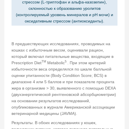
стрессом (L-триптофан и альфа-казозепин),
склонностью к образованию уролитов
(контролируемый уровень минералов и pH мочи) и
оксидативным стрессом (антиоксиданты).
В предшествующих исследованиях, проводимых на
кошках с избыточным весом, оценивали рацион,
который включал питательные вещества, входящие в
TM
5
Prescription Diet
Metabolic
. При этом критерий
избыточности веса определялся по шкале балльной
оценки упитанности (Body Condition Score; BCS) в
диапазоне 4 или 5 баллов и при показателе процента
жира в организме > 30, выявленного с помощью DEXA
(двухэнергетической рентгеновской абсорбциометрии)
на основании результатов исследований,
опубликованных в журнале Американской ассоциации
ветеринарной медицины (JAVMA).
Результаты. В обоих исследованиях у кошек,
получавших питание, которое включало питательные