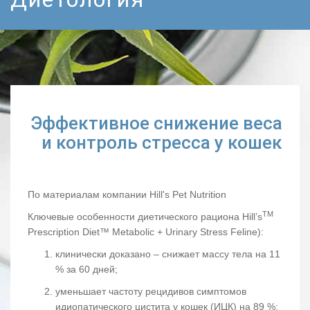
Эффективное снижение веса
и контроль стресса у кошек
По материалам компании Hill's Pet Nutrition
TM
Ключевые особенности диетического рациона Hill’s
Prescription Diet™ Metabolic + Urinary Stress Feline):
клинически доказано – снижает массу тела на 11
% за 60 дней;
уменьшает частоту рецидивов симптомов
идиопатического цистита у кошек (ИЦК) на 89 %;