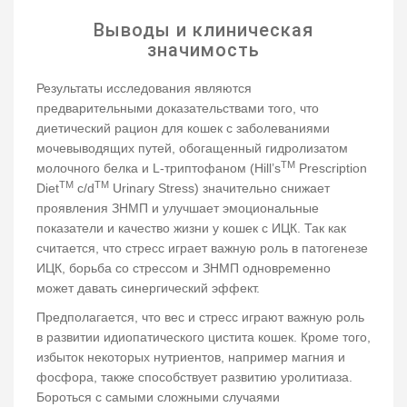
Выводы и клиническая
значимость
Результаты исследования являются
предварительными доказательствами того, что
диетический рацион для кошек с заболеваниями
мочевыводящих путей, обогащенный гидролизатом
TM
молочного белка и L-триптофаном (Hill’s
Prescription
TM
TM
Diet
c/d
Urinary Stress) значительно снижает
проявления ЗНМП и улучшает эмоциональные
показатели и качество жизни у кошек с ИЦК. Так как
считается, что стресс играет важную роль в патогенезе
ИЦК, борьба со стрессом и ЗНМП одновременно
может давать синергический эффект.
Предполагается, что вес и стресс играют важную роль
в развитии идиопатического цистита кошек. Кроме того,
избыток некоторых нутриентов, например магния и
фосфора, также способствует развитию уролитиаза.
Бороться с самыми сложными случаями