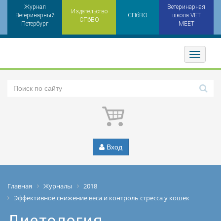
Журнал
Ветеринарная
Издательство
Ветеринарный
СПбВО
школа VET
СПбВО
Петербург
MEET
Toggler
Вход
Главная
Журналы
2018
Эффективное снижение веса и контроль стресса у кошек
Диетология