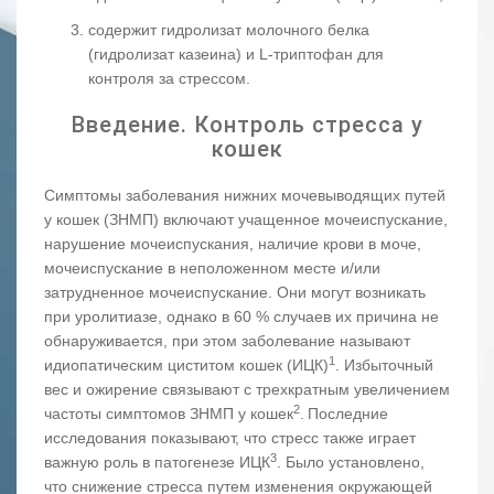
содержит гидролизат молочного белка
(гидролизат казеина) и L-триптофан для
контроля за стрессом.
Введение. Контроль стресса у
кошек
Симптомы заболевания нижних мочевыводящих путей
у кошек (ЗНМП) включают учащенное мочеиспускание,
нарушение мочеиспускания, наличие крови в моче,
мочеиспускание в неположенном месте и/или
затрудненное мочеиспускание. Они могут возникать
при уролитиазе, однако в 60 % случаев их причина не
обнаруживается, при этом заболевание называют
1
идиопатическим циститом кошек (ИЦК)
. Избыточный
вес и ожирение связывают с трехкратным увеличением
2
частоты симптомов ЗНМП у кошек
.
Последние
исследования показывают, что стресс также играет
3
важную роль в патогенезе ИЦК
. Было установлено,
что снижение стресса путем изменения окружающей