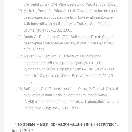
prefrontal cortex. Coll Physicians Surg Pak; 19: 139, 2009.
Miclo L., Perrin E., Driou A., et al. Characterization of alpha-
casozepine, a tryptic peptide from bovine alpha-s1-casein
with benzodiazepine-like activity. Fed Am Soc Exp Biol
Journal; 10:1780–1782, 2001.
Beata C., Beaumont-Graff E., Coll V., et al. Effect of alpha-
casozepine (Zylkene) on anxiety in cats. J Vet Behaviour;
2:40–6, 2007.
Meyer H. P., Becvarova I. Effects of a urinary food
supplemented with milk protein hydrolysate and L-
tryptophan on feline idiopathic cystitis – Results of a case
series in 10 cats. Intern J Appl Res Vet Med; 14(l):59–65,
2016.
Buffington C. A. T., Westropp J. L., Chew D. T., et al. Clinical
evaluation of multimodal environmental modification
(MEMO) in the management of cats with idiopathic cystitis. J
Feline Med Surg; 8:261–268, 2006.
™ Торговые марки, принадлежащие Hill's Pet Nutrition,
Inc. © 2017