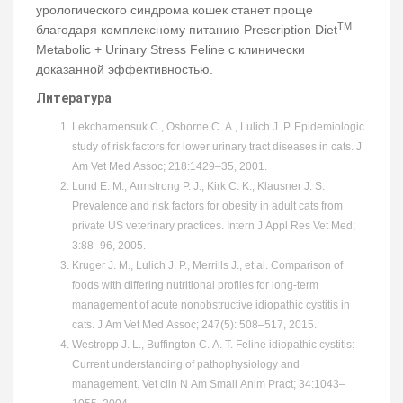
урологического синдрома кошек станет проще
TM
благодаря комплексному питанию Prescription Diet
Metabolic + Urinary Stress Feline с клинически
доказанной эффективностью.
Литература
Lekcharoensuk C., Osborne C. A., Lulich J. P. Epidemiologic
study of risk factors for lower urinary tract diseases in cats. J
Am Vet Med Assoc; 218:1429–35, 2001.
Lund E. M., Armstrong P. J., Kirk C. K., Klausner J. S.
Prevalence and risk factors for obesity in adult cats from
private US veterinary practices. Intern J Appl Res Vet Med;
3:88–96, 2005.
Kruger J. M., Lulich J. P., Merrills J., et al. Comparison of
foods with differing nutritional profiles for long-term
management of acute nonobstructive idiopathic cystitis in
cats. J Am Vet Med Assoc; 247(5): 508–517, 2015.
Westropp J. L., Buffington C. A. T. Feline idiopathic cystitis:
Current understanding of pathophysiology and
management. Vet clin N Am Small Anim Pract; 34:1043–