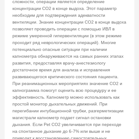
сложности, операции является определение
концентрации СО2 в конце выдоха. Этот параметр
необходим для подтверждения адекватности
вентиляции. Знание концентрации СО2 в конце выдоха
позволяет проводить операции с помощью ИВЛ в
режиме умеренной гипервентиляции (в этом режиме
проходит ряд неврологических операций). Многие
потенциально опасные ситуации при наличии
капнометра обнаруживаются на самых ранних этапах
развития, предоставляя врачу-анестезиологу
достаточное время для анализа и исправления
развивающегося критического состояния пациента.
При реанимационных мероприятиях значение СО2 и
капнограмма помогут оценить всю процедуру и ее
эффективность. Капнометр можно использовать как
простой монитор дыхательных движений. При
перегибании интубационной трубки, разгерметизации
магистрали капнометр подает сигнал остановки
дыхания. Если Pet CO2 увеличивается при переходе
на спонтанное дыхание до 6-7% или выше и не
приводит к восстановлению самостоятельных