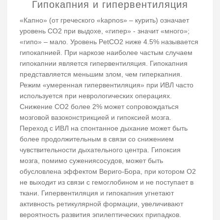
Гипокапния и гипервентиляция
«Капно» (от греческого «kapnos» – курить) означает
уровень СО2 при выдохе, «гипер» - значит «много»;
«гипо» – мало. Уровень PetCO2 ниже 4.5% называется
гипокапнией. При наркозе наиболее частым случаем
гипокапнии является гипервентиляция. Гипокапния
представляется меньшим злом, чем гиперкапния.
Режим «умеренная гипервентиляция» при ИВЛ часто
используется при неврологических операциях.
Снижение СО2 более 2% может сопровождаться
мозговой вазоконстрикцией и гипоксией мозга.
Переход с ИВЛ на спонтанное дыхание может быть
более продолжительным в связи со снижением
чувствительности дыхательного центра. Гипоксия
мозга, помимо сужениясосудов, может быть
обусловлена эффектом Вериго-Бора, при котором О2
не выходит из связи с гемоглобином и не поступает в
ткани. Гипервентиляция и гипокапния угнетают
активность ретикулярной формации, увеличивают
вероятность развития эпилептических припадков.