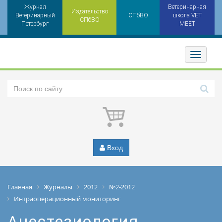
Журнал
Ветеринарная
Издательство
Ветеринарный
СПбВО
школа VET
СПбВО
Петербург
MEET
Toggler
Вход
Главная
Журналы
2012
№2-2012
Интраоперационный мониторинг
Анестезиология