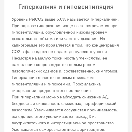
Гиперкапния и гиповентиляция
Уровень PetCO2 выше 6.0% называется гиперкапнией.
При наркозе гиперкапния чаще всего встречается при
гиповентиляции, обусловленной низким уровнем
дыхательного объема или частоты дыхания. На
капнограмме это проявляется в том, что концентрация
СО2 в фазе вдоха не падает до нулевого уровня.
Несмотря на малую токсичность углекислоты, ее
накопление сопровождается целым рядом
патологических сдвигов и, соответственно, симптомов.
Гиперкапния является первым признаком
гиповентиляции и гипоксемии. Профилактика
гиперкапнии предпочтительнее лечения.
При гиперкапнии можно наблюдать снижение АД,
бледность и синюшность слизистых, периферический
вазоспазм. Увеличивается сосудистая проницаемость,
вследствие этого увеличивается выход К из
внутриклеточного в интерстициальное пространство.
Уменьшается осморезистентность эритроцитов.