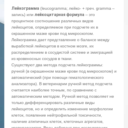
Лейкограмма
(leucogramma; лейко- + греч. gramma –
запись) или
лейкоцитарная формула
– это
процентное соотношение различных видов
лейкоцитов, определяемое при подсчете их в
окрашенном мазке крови под микроскопом.
Лейкограмма дает представление о балансе между
выработкой лейкоцитов в костном мозге, их
распределением в сосудистой системе и эмиграцией
из кровеносных сосудов в ткани.
Существуют два метода подсчета лейкограммы:
ручной (в окрашенном мазке крови под микроскопом) и
автоматический (при помощи гематологического
анализатора). В ветеринарии ручной метод подсчета
считается наиболее точным, по сравнению с
автоматическим методом. Ручной метод позволяет не
только дифференцировать различные виды
лейкоцитов, но и определить изменение морфологии
клеток, появление нейтрофильной токсичности,
наличие атипичных клеток, клеточных агрегатов,
кровепаразитов. Врач-лаборант при исследовании