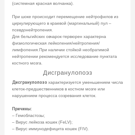
(системная красная волчанка).
При шоке происходит перемещение нейтрофилов из
циркулирующего в краевой (маргинальный) пул –
псевдонейтропения.
Для бельгийских овчарок-тервюрен характерна
физиологическая лейкопения/нейтропения/
лимфопения.При наличии стойкой необратимой
нейтропении рекомендуется исследование пунктата
костного мозга.
Дисгранулопоэз
Дисгранулопоэз
характеризуется уменьшением числа
клеток-предшественников в костном мозге или
нарушением процесса созревания клеток.
Причины:
– Гемобластозы;
– Вирус лейкоза кошек (FeLV);
– Вирус иммунодефицита кошек (FIV).