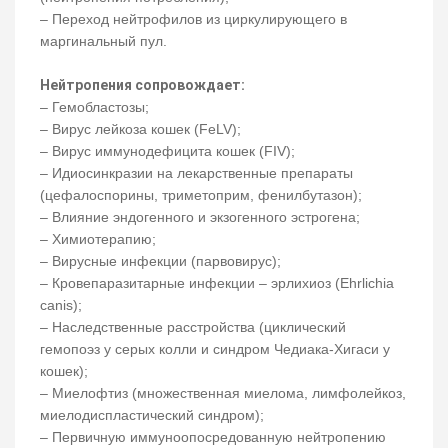
– Переход нейтрофилов из циркулирующего в
маргинальный пул.
Нейтропения сопровождает:
– Гемобластозы;
– Вирус лейкоза кошек (FeLV);
– Вирус иммунодефицита кошек (FIV);
– Идиосинкразии на лекарственные препараты
(цефалоспорины, триметоприм, фенилбутазон);
– Влияние эндогенного и экзогенного эстрогена;
– Химиотерапию;
– Вирусные инфекции (парвовирус);
– Кровепаразитарные инфекции – эрлихиоз (Ehrlichia
canis);
– Наследственные расстройства (циклический
гемопоэз у серых колли и синдром Чедиака-Хигаси у
кошек);
– Миелофтиз (множественная миелома, лимфолейкоз,
миелодиспластический синдром);
– Первичную иммуноопосредованную нейтропению