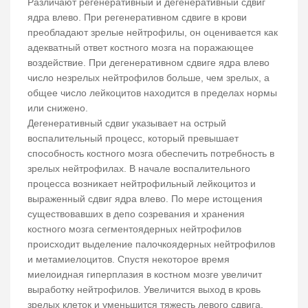
Различают регенеративный и дегенеративный сдвиг
ядра влево. При регенеративном сдвиге в крови
преобладают зрелые нейтрофилы, он оценивается как
адекватный ответ костного мозга на поражающее
воздействие. При дегенеративном сдвиге ядра влево
число незрелых нейтрофилов больше, чем зрелых, а
общее число лейкоцитов находится в пределах нормы
или снижено.
Дегенеративный сдвиг указывает на острый
воспалительный процесс, который превышает
способность костного мозга обеспечить потребность в
зрелых нейтрофилах. В начале воспалительного
процесса возникает нейтрофильный лейкоцитоз и
выраженный сдвиг ядра влево. По мере истощения
существовавших в депо созревания и хранения
костного мозга сегментоядерных нейтрофилов
происходит выделение палочкоядерных нейтрофилов
и метамиелоцитов. Спустя некоторое время
миелоидная гиперплазия в костном мозге увеличит
выработку нейтрофилов. Увеличится выход в кровь
зрелых клеток и уменьшится тяжесть левого сдвига.