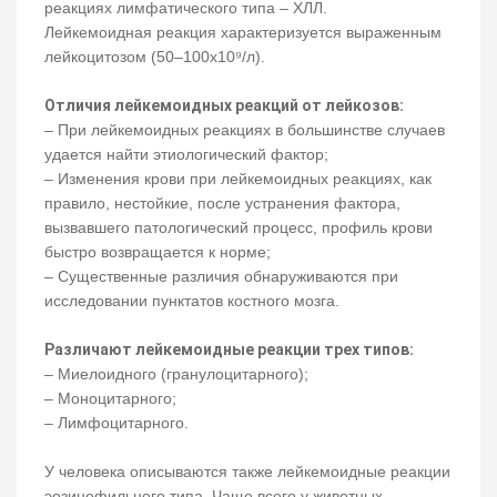
реакциях лимфатического типа – ХЛЛ.
Лейкемоидная реакция характеризуется выраженным
лейкоцитозом (50–100х10⁹/л).
Отличия лейкемоидных реакций от лейкозов:
– При лейкемоидных реакциях в большинстве случаев
удается найти этиологический фактор;
– Изменения крови при лейкемоидных реакциях, как
правило, нестойкие, после устранения фактора,
вызвавшего патологический процесс, профиль крови
быстро возвращается к норме;
– Существенные различия обнаруживаются при
исследовании пунктатов костного мозга.
Различают лейкемоидные реакции трех типов:
– Миелоидного (гранулоцитарного);
– Моноцитарного;
– Лимфоцитарного.
У человека описываются также лейкемоидные реакции
эозинофильного типа. Чаще всего у животных