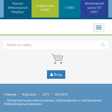
Журнал
Ветеринарная
Издательство
Ветеринарный
СПбВО
школа VET
СПбВО
Петербург
MEET
Toggler
Вход
Главная
Журналы
2012
№2-2012
Интерпретация лейкограммы. Нейтрофилия и нейтропения.
Лейкемоидные реакции