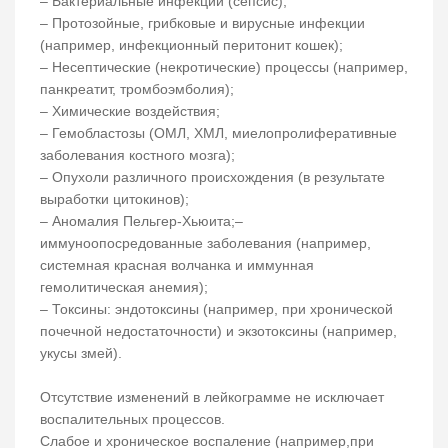
– Бактериальные инфекции (сепсис);
– Протозойные, грибковые и вирусные инфекции
(например, инфекционный перитонит кошек);
– Несептические (некротические) процессы (например,
панкреатит, тромбоэмболия);
– Химические воздействия;
– Гемобластозы (ОМЛ, ХМЛ, миелопролиферативные
заболевания костного мозга);
– Опухоли различного происхождения (в результате
выработки цитокинов);
– Аномалия Пельгер-Хьюита;–
иммуноопосредованные заболевания (например,
системная красная волчанка и иммунная
гемолитическая анемия);
– Токсины: эндотоксины (например, при хронической
почечной недостаточности) и экзотоксины (например,
укусы змей).
Отсутствие изменений в лейкограмме не исключает
воспалительных процессов.
Слабое и хроническое воспаление (например,при