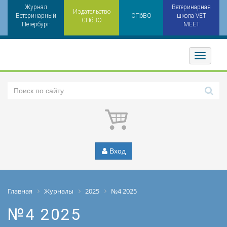
Журнал
Ветеринарная
Издательство
Ветеринарный
СПбВО
школа VET
СПбВО
Петербург
MEET
Toggler
Вход
Главная
Журналы
2025
№4 2025
№4 2025