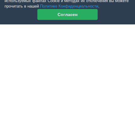
используемых файлах Cookie и методах их отключения вы можете
прочитать в нашей
Политике Конфиденциальности
.
Согласен
Контакты журнала
По всем вопросам приобретения журнала Ветеринарный Петербург
обращайтесь:
Тел:
+7-960-272-75-98
tatyana.albul@yandex.ru
По всем вопросам приобретения книг обращайтесь:
+7 (950) 001-33-14
cdoba-tan@yandex.ru
vetpeterburg