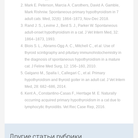
Mark E. Peterson, Marcia A. Carothers, David A. Gamble,
Mark Rishniw. Spontaneous primary hypothyroidism in 7
adult cats. Med, 32(6): 1864–1873, Nov-Dec 2018.
Rand J. S., Levine J., Best S. J., Parker W. Spontaneous
adult‐onset hypothyroidism in a cat. J Vet Intern Med, 32:
1864–1873, 1993.
Blois S. L., Abrams-Ogg A. C., Mitchell C., et al. Use of
thyroid scintigraphy and pituitary immunohistochemistry in
the diagnosis of spontaneous hypothyroidism in a mature
cat. J Feline Med Surg, 12: 156–160, 2010.
Galgano M., Spalla I., Callegari C., et al. Primary
hypothyroidism and thyroid goiter in an adult cat. J Vet Intern
Med, 28: 682–686, 2014.
Kent A., Constantino-Casas F., Herrtage M. E. Naturally
occurring acquired primary hypothyroidism in a cat due to
lymphocytic thyroiditis. Vet Rec Case Rep, 2016.
Другие статьи рубрики