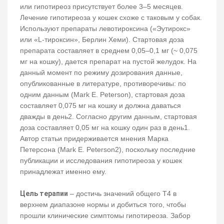
или гипотиреоз присутствует более 3–5 месяцев.
Лечение гипотиреоза у кошек схоже с таковым у собак.
Используют препараты левотироксина («Эутирокс»
или «L-тироксин», Берлин Хеми). Стартовая доза
препарата составляет в среднем 0,05–0,1 мг (~ 0,075
мг на кошку), дается препарат на пустой желудок. На
данный момент по режиму дозирования данные,
опубликованные в литературе, противоречивы: по
одним данным (Mark E. Peterson), стартовая доза
составляет 0,075 мг на кошку и должна даваться
дважды в день2. Согласно другим данным, стартовая
доза составляет 0,05 мг на кошку один раз в день1.
Автор статьи придерживается мнения Марка
Петерсона (Mark E. Peterson2), поскольку последние
публикации и исследования гипотиреоза у кошек
принадлежат именно ему.
Цель терапии
– достичь значений общего Т4 в
верхнем диапазоне нормы и добиться того, чтобы
прошли клинические симптомы гипотиреоза. Забор