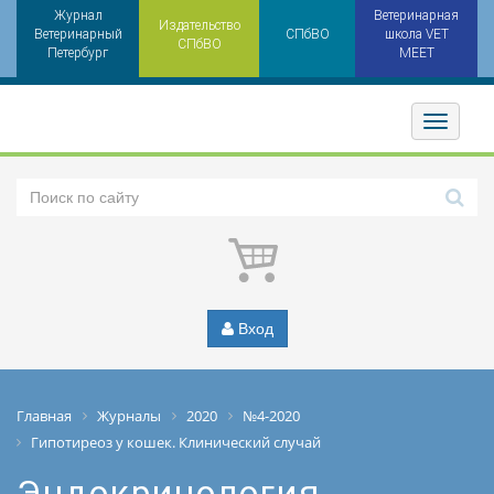
Журнал
Ветеринарная
Издательство
Ветеринарный
СПбВО
школа VET
СПбВО
Петербург
MEET
Toggler
Вход
Главная
Журналы
2020
№4-2020
Гипотиреоз у кошек. Клинический случай
Эндокринология