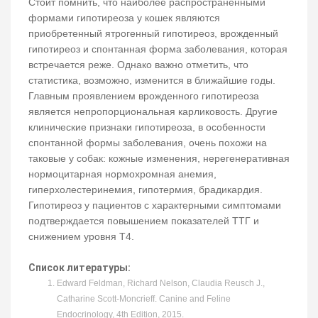
Стоит помнить, что наиболее распространенными
формами гипотиреоза у кошек являются
приобретенный ятрогенный гипотиреоз, врожденный
гипотиреоз и спонтанная форма заболевания, которая
встречается реже. Однако важно отметить, что
статистика, возможно, изменится в ближайшие годы.
Главным проявлением врожденного гипотиреоза
является непропорциональная карликовость. Другие
клинические признаки гипотиреоза, в особенности
спонтанной формы заболевания, очень похожи на
таковые у собак: кожные изменения, нерегенеративная
нормоцитарная нормохромная анемия,
гиперхолестеринемия, гипотермия, брадикардия.
Гипотиреоз у пациентов с характерными симптомами
подтверждается повышением показателей ТТГ и
снижением уровня Т4.
Список литературы:
Edward Feldman, Richard Nelson, Claudia Reusch J.,
Catharine Scott-Moncrieff. Canine and Feline
Endocrinology, 4th Edition, 2015.