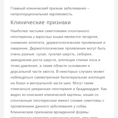
Главный клинический признак заболевания –
непропорциональная карликовость.
Клинические признаки
Наиболее частыми симптомами спонтанного
гипотиреоза у взрослых кошек являются летаргия,
снижение аппетита, дерматологические проявления и
ожирение. Дерматологические проявления могут быть
очень разные: сухая, тусклая шерсть, себорея,
замедление роста шерсти, алопеции спинки носа и
точек давления, а также области основания и
дорсальной части хвоста. В некоторых случаях может
наблюдаться симметричная билатеральная алопеция
на боках и вентральной части шеи. Могут также
отмечаться умеренная гипотермия и брадикардия. Как
видно из описания клинической картины, кошки со
спонтанным гипотиреозом имеют схожие симптомы с
проявлением данного заболевания у собак.
Клиническим признаком врожденной формы
гипотиреоза является нарушение роста, при этом