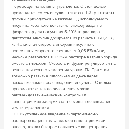
вызываемые кальцием.
Перемещение калия внутрь клетки. С этой целью
применяется смесь инсулин–глюкоза: 1-3 гр. глюкозы
должны приходиться на каждую ЕД используемого
инсулина короткого действия. Глюкозу вводят в
физраствор для получения 5-20%-го раствора
декстрозы. Инсулин дозируется из расчета 0,1-0,2 ЕД/
кг. Начальная скорость инфузии инсулина с
постоянной скоростью составляет 0,05 ЕД/кг/час,
инсулин разводится в 0.9%-м растворе натрия хлорида
вместе с глюкозой. Скорость инфузии регулируется на
основе почасового измерения уровня ГК. При этом
возможно развитие гипогликемии даже через
несколько часов после введения инсулина. С целью
профилактики такого осложнения можно
рекомендовать ежечасный контроль ГК.
Гипонатриемия заслуживает не меньшего внимания,
чем гиперкалиемия.
НО! Внутривенное введение гипертонических
растворов пациентам с тяжелой гипонатриемией
опасно, так как быстрое повышение концентрации