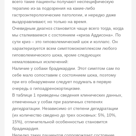
всего такие пациенты получают неспецифическую
терапию из-за подозрения на какие-либо
гастроэнтерологические патологии, и нередко даже
выздоравливают, но только на время.
Очевидным диагноз становится чаще всего тогда, когда
мы сталкиваемся с состоянием «криза Аддисона». По
сути криз – это гиповолемический шок и коллапс. Он
характеризуется всем симптомокомплексом любого
гиповолемического шока, кроме следующих
немаловажных исключений:
Наличие у собаки брадикардии. Этот симптом сам по
себе мало сопоставим с состоянием шока, поэтому
при его обнаружении следует подумать в первую
очередь о гипоадренокортицизме.
В таблице 1 приведены сведения клинических данных,
отмеченных у собак при различных степенях
дегидратации. Независимо от степени дегидратации
(их количество сведено до трех основных: 5%, 10%,
15%), отличительной особенностью становится
брадикардия.
Нередко таких пациентов сопровождает состояние