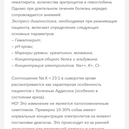
гематокрита, количества эритроцитов и гемоглобина.
Однако при длительном течении болезнь нередко
сопровождается анемией.
Экспресс-диагностика
, необходимая при реанимации
пациента, включает определение следующих
основных параметров:
–
Гематокрит
;
–
рН крови
;
–
Маркеры уремии: креатинин, мочевина
;
–
Концентрация общего белка и альбумина
;
–
Концентрация электролитов: Na++, К+, Cl-
.
Соотношение Na:К < 23:1 в сыворотке крови
рассматривается как характерная особенность
пациентов с болезнью Аддисона (особенно в
состоянии криза).
НО! Это изменение не является патогномоничным
симптомом. Примерно 10-30% собак имеют
нормальные концентрации электролитов на момент
постановки диагноза. Это происходит из-за ранней
диагностики или проявлений атипичных случаев