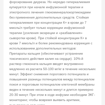
форсирование диуреза. Но нередко гиперкалиемия
купируется при начале инфузионной терапии и
этиотропного лечения глюкоминералокортикоидами
без применения дополнительных средств. Стойкая
гиперкалиемия при концентрации К+ в крови до 7
ммоль/л требует только коррекции инфузионной
терапии (усиления экскреции и «разбавления»
сыворотки крови). При стойкой концентрации К+ в
крови 7 ммоль/л и более рекомендована коррекция с
использованием дополнительных методов:
Препараты кальция (обеспечивают устранение
токсического действия калия на сердце). 10%-й
раствор глюконата кальция вводят внутривенно
медленно из расчета 50-100 мг/кг в течение нескольких
минут. Эффект снижения порогового потенциала и
повышения разницы потенциалов между потенциалом
покоя и пороговым потенциалом клеточной мембраны
виден в течение нескольких минут и длится примерно
20-30 минут. При этом в ходе инфузии необходим ЭКГ-
мониторинг, чтобы вовремя выявить аритмии,