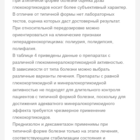
При атипичной форме болезни оценка дозы
глюкокортикоидов носит более субъективный характер.
В отличие от типичной формы нет лабораторных
тестов, оценка которых даст достоверный результат.
При относительной передозировке можно
ориентироваться на клинические признаки
гиперадренокортицизма: полиурия, полидипсия,
полифагия.
В таблице 4 приведены данные о препаратах с
различной глюкоминералокортикоидной активностью.
В зависимости от типа болезни можно выбрать
различные варианты лечения. Препараты с равной
глюкокортикоидной и минералокортикоидной
активностью не подходят для длительного контроля
пациентов с типичной формой болезни, поскольку для
достижения адекватного минералокортикоидного
эффекта требуется чрезмерное применение
глюкокортикоидов.
Преднизолон и дексаметазон применимы при
типичной форме болезни только на этапе лечения,
соответствующем стабилизации состояния и