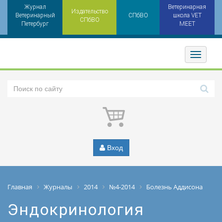
Журнал
Ветеринарная
Издательство
Ветеринарный
СПбВО
школа VET
СПбВО
Петербург
MEET
Toggler
Вход
Главная
Журналы
2014
№4-2014
Болезнь Аддисона
Эндокринология