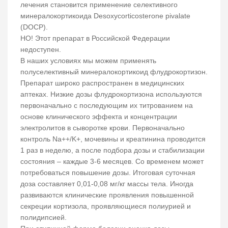
лечения становится применение селективного
минералокортикоида Desoxycorticosterone pivalate
(DOCP).
НО! Этот препарат в Российской Федерации
недоступен.
В наших условиях мы можем применять
полуселективный минералокортикоид флудрокортизон.
Препарат широко распространен в медицинских
аптеках. Низкие дозы флудрокортизона используются
первоначально с последующим их титрованием на
основе клинического эффекта и концентрации
электролитов в сыворотке крови. Первоначально
контроль Na++/K+, мочевины и креатинина проводится
1 раз в неделю, а после подбора дозы и стабилизации
состояния – каждые 3-6 месяцев. Со временем может
потребоваться повышение дозы. Итоговая суточная
доза составляет 0,01-0,08 мг/кг массы тела. Иногда
развиваются клинические проявления повышенной
секреции кортизола, проявляющиеся полиурией и
полидипсией.