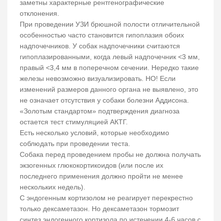
заметны характерные рентгенографические
отклонения.
При проведении УЗИ брюшной полости отличительной
особенностью часто становится гипоплазия обоих
надпочечников. У собак надпочечники считаются
гипоплазированными, когда левый надпочечник <3 мм,
правый <3,4 мм в поперечном сечении. Нередко такие
железы невозможно визуализировать. НО! Если
изменений размеров данного органа не выявлено, это
не означает отсутствия у собаки болезни Аддисона.
«Золотым стандартом» подтверждения диагноза
остается тест стимуляцией АКТГ.
Есть несколько условий, которые необходимо
соблюдать при проведении теста.
Собака перед проведением пробы не должна получать
экзогенных глюкокортикоидов (или после их
последнего применения должно пройти не менее
нескольких недель).
С эндогенным кортизолом не реагирует перекрестно
только дексаметазон. Но дексаметазон тормозит
синтез эндогенного кортизола по истечении 4-6 часов с