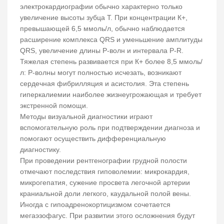
электрокардиографии обычно характерно только
увеличение высоты зубца Т. При концентрации К+,
превышающей 6,5 ммоль/л, обычно наблюдается
расширение комплекса QRS и уменьшение амплитуды
QRS, увеличение длины P-волн и интервала P-R.
Тяжелая степень развивается при К+ более 8,5 ммоль/
л: P-волны могут полностью исчезать, возникают
сердечная фибрилляция и асистолия. Эта степень
гиперкалиемии наиболее жизнеугрожающая и требует
экстренной помощи.
Методы визуальной диагностики играют
вспомогательную роль при подтверждении диагноза и
помогают осуществить дифференциальную
диагностику.
При проведении рентгенографии грудной полости
отмечают последствия гиповолемии: микрокардия,
микрогепатия, сужение просвета легочной артерии
краниальной доли легкого, каудальной полой вены.
Иногда с гипоадренокортицизмом сочетается
мегаэзофагус. При развитии этого осложнения будут