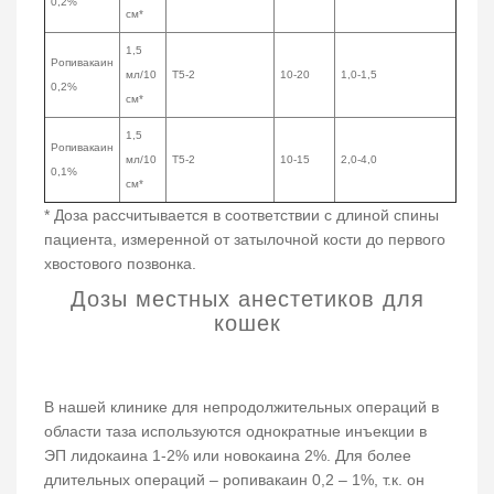
0,2%
см*
1,5
Ропивакаин
мл/10
Т5-2
10-20
1,0-1,5
0,2%
см*
1,5
Ропивакаин
мл/10
Т5-2
10-15
2,0-4,0
0,1%
см*
* Доза рассчитывается в соответствии с длиной спины
пациента, измеренной от затылочной кости до первого
хвостового позвонка.
Дозы местных анестетиков для
кошек
В нашей клинике для непродолжительных операций в
области таза используются однократные инъекции в
ЭП лидокаина 1-2% или новокаина 2%. Для более
длительных операций – ропивакаин 0,2 – 1%, т.к. он