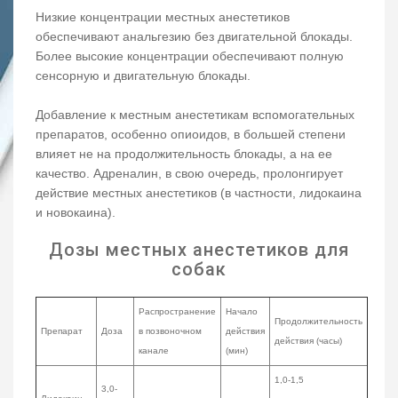
Низкие концентрации местных анестетиков
обеспечивают анальгезию без двигательной блокады.
Более высокие концентрации обеспечивают полную
сенсорную и двигательную блокады.
Добавление к местным анестетикам вспомогательных
препаратов, особенно опиоидов, в большей степени
влияет не на продолжительность блокады, а на ее
качество. Адреналин, в свою очередь, пролонгирует
действие местных анестетиков (в частности, лидокаина
и новокаина).
Дозы местных анестетиков для
собак
Распространение
Начало
Продолжительность
Препарат
Доза
в позвоночном
действия
действия (часы)
канале
(мин)
1,0-1,5
3,0-