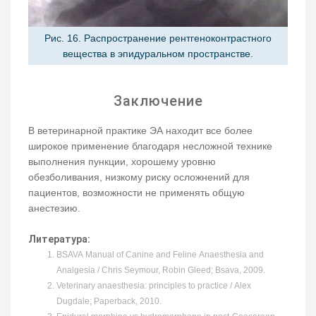
Рис. 16. Распространение рентгеноконтрастного
вещества в эпидуральном пространстве.
Заключение
В ветеринарной практике ЭА находит все более
широкое применение благодаря несложной технике
выполнения пункции, хорошему уровню
обезболивания, низкому риску осложнений для
пациентов, возможности не применять общую
анестезию.
Литература:
BSAVA Manual of Canine and Feline Anaesthesia and
Analgesia / Chris Seymour, Robin Gleed; Bsava, 2009.
Veterinary anaesthesia: principles to practice / Alex
Dugdale; Paperback, 2010.