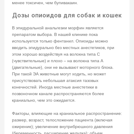
менее токсичен, чем бупивакаин.
Дозы опиоидов для собак и кошек
В эпидуральной анальгезии морфин является
препаратом выбора. В нашей клинике пока
используется только фентанил. Опиоиды можно
вводить эпидурально без местных анестетиков, при
этом хорошо воздействуя на волокна типа С
(чувствительные) и плохо – на волокна типа А
(двигательные), они не вызывают моторного блока.
При такой ЭА животные могут ходить, но может
присутствовать небольшая атаксия тазовых
конечностей. Иногда местные анестетики в
позвоночном канале распространяются более
краниально, чем это ожидается.
Факторы, влияющие на краниальное распространение:
размер, возраст, телосложение пациента (включая
ожирение); увеличение внутрибрюшного давления
(беременность, расширение желудка); объем