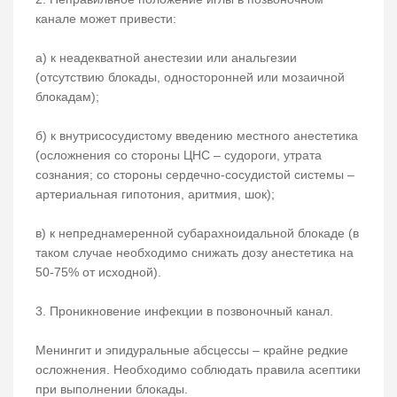
канале может привести:
а) к неадекватной анестезии или анальгезии
(отсутствию блокады, односторонней или мозаичной
блокадам);
б) к внутрисосудистому введению местного анестетика
(осложнения со стороны ЦНС – судороги, утрата
сознания; со стороны сердечно-сосудистой системы –
артериальная гипотония, аритмия, шок);
в) к непреднамеренной субарахноидальной блокаде (в
таком случае необходимо снижать дозу анестетика на
50-75% от исходной).
3.​ Проникновение инфекции в позвоночный канал.
Менингит и эпидуральные абсцессы – крайне редкие
осложнения. Необходимо соблюдать правила асептики
при выполнении блокады.