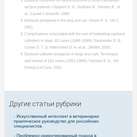
Epidural morphine vs hydromorphone in post-Caesarean
section patients / Halpern S. H., Arellano R., Preston R., et
al.; Canad J Anaesth, 1996.
Epidural analgesia in the dog and cat / Jones R. S.; Vet J,
2001.
Complications associated with the use of indwelling epidural
catheters in dogs: 81 cases (1996-1999) / Swalander D. B.,
Crowe D. T. Jr, Hittenmiller D. H. et al.; JAVMA, 2000.
Epidural catheter analgesia in dogs and cats: Technique
and review of 182 cases (1991-1999) / Hansen B. D.; Vet
Emerg Crit Care, 2001.
Другие статьи рубрики
- Искусственный интеллект в ветеринарии:
практическое руководство для российских
специалистов.
- Проблемно-ориентированный подход в