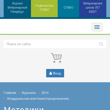
Журнал
Ветеринарная
Издательство
Ветеринарный
СПбВО
школа VET
СПбВО
Петербург
MEET
Toggler
Вход
Главная
Журналы
2014
Эпидуральная анестезия (продолжение)
Методики