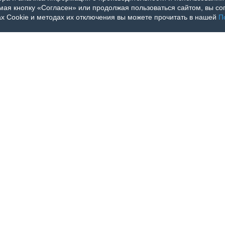
я кнопку «Согласен» или продолжая пользоваться сайтом, вы сог
х Cookie и методах их отключения вы можете прочитать в нашей
П
упка бумажной версии
иобрести бумажную версию журнала необходимо оформить заказ и оплатить
 выполняется Почтой России.
ь экземпляра журнала указанна с учетом доставки.
сам рассылки в другие странны обращайтесь к заместителю главного редакто
lbul@yandex.ru
.
аказ