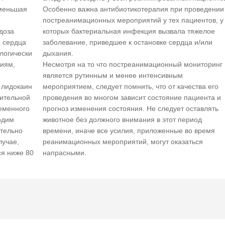
уменьшая
Особенно важна антибиотикотерапия при проведении
постреанимационных мероприятий у тех пациентов, у
доза
которых бактериальная инфекция вызвала тяжелое
а сердца
заболевание, приведшее к остановке сердца и/или
ологически
дыхания.
иям,
Несмотря на то что постреанимационный мониторинг
является рутинным и менее интенсивным
 лидокаин
мероприятием, следует помнить, что от качества его
длительной
проведения во многом зависит состояние пациента и
ременного
прогноз изменения состояния. Не следует оставлять
одим
животное без должного внимания в этот период
ательно
времени, иначе все усилия, приложенные во время
лучае,
реанимационных мероприятий, могут оказаться
ся ниже 80
напрасными.