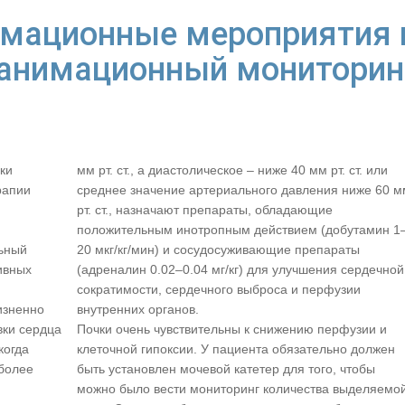
мационные мероприятия 
анимационный мониторин
ки
мм рт. ст., а диастолическое – ниже 40 мм рт. ст. или
рапии
среднее значение артериального давления ниже 60 м
рт. ст., назначают препараты, обладающие
положительным инотропным действием (добутамин 1
ьный
20 мкг/кг/мин) и сосудосуживающие препараты
ивных
(адреналин 0.02–0.04 мг/кг) для улучшения сердечной
сократимости, сердечного выброса и перфузии
изненно
внутренних органов.
вки сердца
Почки очень чувствительны к снижению перфузии и
когда
клеточной гипоксии. У пациента обязательно должен
иболее
быть установлен мочевой катетер для того, чтобы
можно было вести мониторинг количества выделяемо