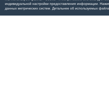
индивидуальной настройки предоставления информации. Нажима
данных метрических систем. Детальнее об используемых файла
Контакты журнала
Пок
По всем вопросам приобретения журнала
Чтобы пр
Ветеринарный Петербург обращайтесь:
онлайн.
Доставка
Тел:
+7-960-272-75-98
Стоимост
По вопро
tatyana.albul@yandex.ru
tatyana.a
По всем вопросам приобретения книг
обращайтесь:
+7 (950) 001-33-14
Предз
cdoba-tan@yandex.ru
vetpeterburg