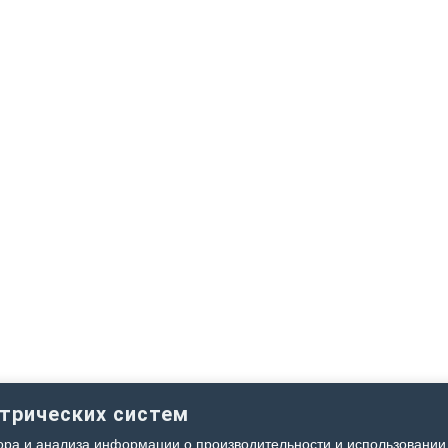
етрических систем
ра и анализа информации о производительности и использовании 