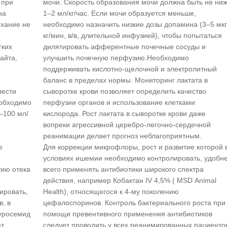
 при
мочи. Скорость образования мочи должна быть не ни
на
1–2 мл/кг/час. Если мочи образуется меньше,
ыхание не
необходимо назначить низкие дозы допамина (3–5 мкг
кг/мин, в/в, длительной инфузией), чтобы попытаться
гких
дилятировать афферентные почечные сосуды и
айта,
улучшить почечную перфузию.Необходимо
поддерживать кислотно-щелочной и электролитный
баланс в пределах нормы. Мониторинг лактата в
вести
сыворотке крови позволяет определить качество
еобходимо
перфузии органов и использование клетками
–100 мл/
кислорода. Рост лактата в сыворотке крови даже
вопреки агрессивной церебро-легочно-сердечной
и
реанимации делает прогноз неблагоприятным.
е
Для коррекции микрофлоры, рост и развитие которой 
я
условиях ишемии необходимо контролировать, удобн
тию отека
всего применять антибиотики широкого спектра
действия, например Кобактан IV 4,5% ( MSD Animal
ировать,
Health), относящегося к 4-му поколению
в, в
цефалоспоринов. Контроль бактериального роста при
фуросемид
помощи превентивного применения антибиотиков
ют
следует проводить у всех реанимированных пациенто