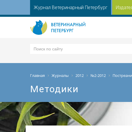
Журнал Ветеринарный Петербург
Издате
Главная
Журналы
2012
№2-2012
Постреан
Методики