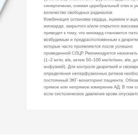
синергически, снижая церебральный отек и 
количество свободных радикалов.
Комбинация остановки сердца, ишемии и аци
миокарда, закрытого и/или открытого массаж
приводит к тому, что миокард становится пат
возбудимым и предрасположенным к дизритм
которые часто проявляются после успешно
проведенной СЛЦР. Рекомендуется назначать
(1–2 мг/кг, в/в, затем 50–100 мкг/кг/мин, в/в, 
инфузией). Для контроля дизритмий и своев
определения неперфузионных ритмов необх
постоянный ЭКГ-мониторинг пациента. Обяз
прямое или непрямое измерение АД. В том с
если систолическое давление крови опускает