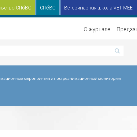
льство СПбВО
СПбВО
Ветеринарная школа VET MEET
О журнале
Предза
имационные мероприятия и постреанимационный мониторинг