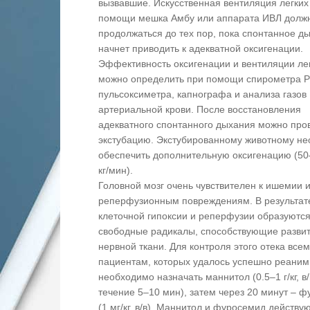
вызвавшие. Искусственная вентиляция легких
помощи мешка Амбу или аппарата ИВЛ долж
продолжаться до тех пор, пока спонтанное д
начнет приводить к адекватной оксигенации.
Эффективность оксигенации и вентиляции ле
можно определить при помощи спирометра Р
пульсоксиметра, капнографа и анализа газов
артериальной крови. После восстановления
адекватного спонтанного дыхания можно про
экстубацию. Экстубированному животному н
обеспечить дополнительную оксигенацию (50
кг/мин).
Головной мозг очень чувствителен к ишемии 
реперфузионным повреждениям. В результат
клеточной гипоксии и реперфузии образуютс
свободные радикалы, способствующие разви
нервной ткани. Для контроля этого отека всем
пациентам, которых удалось успешно реаним
необходимо назначать маннитол (0.5–1 г/кг, в/
течение 5–10 мин), затем через 20 минут – 
(1 мг/кг, в/в). Маннитол и фуросемид действу