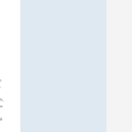
о
.
h,
le
ий