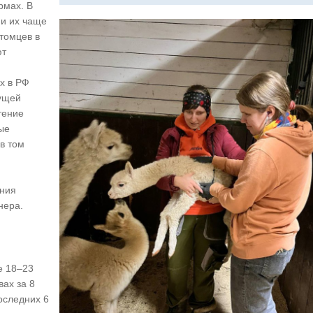
рмах. В
ии их чаще
итомцев в
ют
х в РФ
тущей
тение
ые
в том
ения
нера.
е 18–23
вах за 8
оследних 6