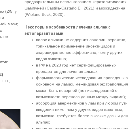
предварительным использованием кератолитических
шампуней (Castilla-Castaño E., 2021) и моксидектина
 (2/5; у
(Wieland Beck, 2020).
ти
мой мази;
Некоторые особенности лечения альпак с
а
эктопаразитозами:
олее
волос альпаки не содержит ланолин, вероятно,
топикальное применение инсектицидов и
акарицидов менее эффективно, чем у других
видов животных;
тов:
в РФ на 2023 год нет сертифицированных
препаратов для лечения альпак;
2)
.
фармакологические исследования проведены в
 +++,
основном на ламах, межвидовая экстраполяция
может быть неверной (нет исследований о
возможности переноса данных между видами);
абсорбция авермектинов у лам при любом пути
введения ниже, чем у других видов животных,
возможно, требуются более высокие дозы и для
альпак;
вероятно развитие стерильных абсцессов после