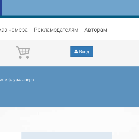
каз номера
Рекламодателям
Авторам
Вход
нием флураланера