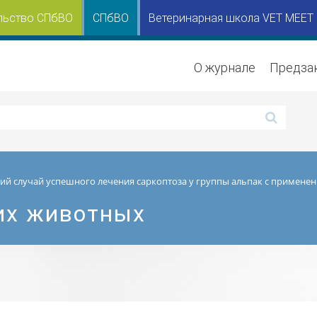
льство СПбВО
СПбВО
Ветеринарная школа VET MEET
О журнале
Предза
ий случай успешного лечения саркоптоза у группы альпак с примене
их животных