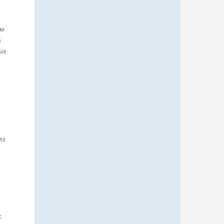
ом
а
ых
из
с