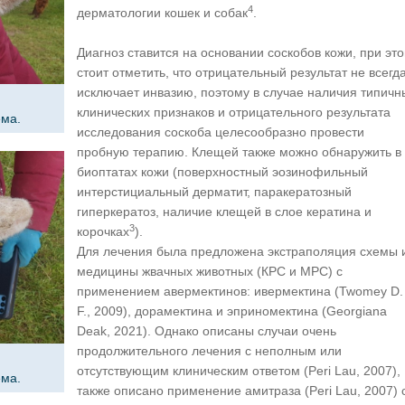
4
дерматологии кошек и собак
.
Диагноз ставится на основании соскобов кожи, при эт
стоит отметить, что отрицательный результат не всегд
исключает инвазию, поэтому в случае наличия типичн
.
клинических признаков и отрицательного результата
ема.
исследования соскоба целесообразно провести
пробную терапию. Клещей также можно обнаружить в
биоптатах кожи (поверхностный эозинофильный
интерстициальный дерматит, паракератозный
гиперкератоз, наличие клещей в слое кератина и
3
корочках
).
Для лечения была предложена экстраполяция схемы 
медицины жвачных животных (КРС и МРС) с
применением авермектинов: ивермектина (Twomey D.
F., 2009), дорамектина и эприномектина (Georgiana
Deak, 2021). Однако описаны случаи очень
продолжительного лечения с неполным или
.
отсутствующим клиническим ответом (Peri Lau, 2007),
ема.
также описано применение амитраза (Peri Lau, 2007) 