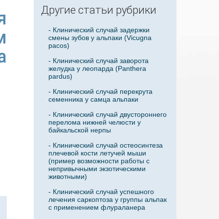
Другие статьи рубрики
я
- Клинический случай задержки
м
смены зубов у альпаки (Vicugna
pacos)
а
- Клинический случай заворота
желудка у леопарда (Panthera
pardus)
- Клинический случай перекрута
семенника у самца альпаки
- Клинический случай двустороннего
перелома нижней челюсти у
байкальской нерпы
- Клинический случай остеосинтеза
плечевой кости летучей мыши
(пример возможности работы с
непривычными экзотическими
животными)
- Клинический случай успешного
лечения саркоптоза у группы альпак
с применением флураланера