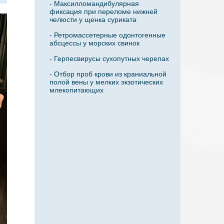
- Максилломандибулярная
фиксация при переломе нижней
челюсти у щенка суриката
- Ретромасcетерные одонтогенные
абсцессы у морских свинок
- Герпесвирусы сухопутных черепах
- Отбор проб крови из краниальной
полой вены у мелких экзотических
млекопитающих