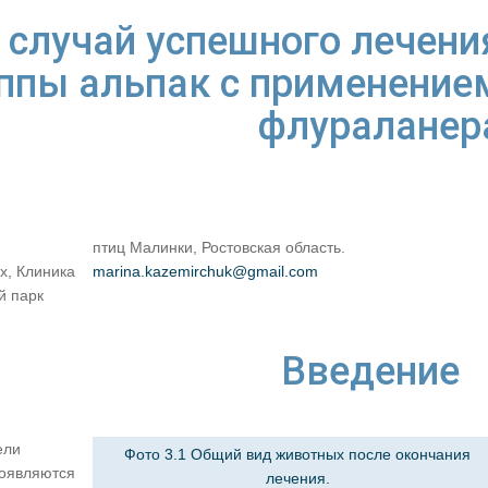
 случай успешного лечени
уппы альпак с применение
флураланер
птиц Малинки, Ростовская область.
х, Клиника
marina.kazemirchuk@gmail.com
й парк
Введение
ели
Фото 3.1 Общий вид животных после окончания
появляются
лечения.