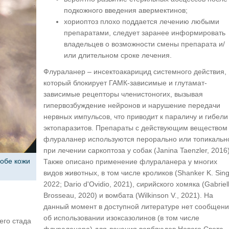
подкожного введения авермектинов;
хориоптоз плохо поддается лечению любыми
препаратами, следует заранее информировать
владельцев о возможности смены препарата и/
или длительном сроке лечения.
Флураланер – инсектоакарицид системного действия,
который блокирует ГАМК-зависимые и глутамат-
зависимые рецепторы членистоногих, вызывая
гипервозбуждение нейронов и нарушение передачи
нервных импульсов, что приводит к параличу и гибели
эктопаразитов. Препараты с действующим веществом
флураланер используются перорально или топикальн
при лечении саркоптоза у собак (Janina Taenzler, 2016)
кобе кожи
Также описано применение флураланера у многих
видов животных, в том числе кроликов (Shanker K. Sing
2022; Dario d'Ovidio, 2021), сирийского хомяка (Gabriel
Brosseau, 2020) и вомбата (Wilkinson V., 2021). На
данный момент в доступной литературе нет сообщен
об использовании изоксазолинов (в том числе
его стада
флураланера) для лечения верблюдов Нового Света.