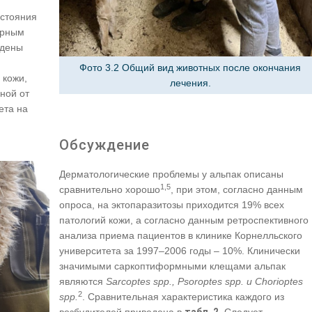
остояния
арным
едены
Фото 3.2 Общий вид животных после окончания
 кожи,
лечения.
ной от
ета на
Обсуждение
Дерматологические проблемы у альпак описаны
1,5
сравнительно хорошо
, при этом, согласно данным
опроса, на эктопаразитозы приходится 19% всех
патологий кожи, а согласно данным ретроспективного
анализа приема пациентов в клинике Корнелльского
университета за 1997–2006 годы – 10%. Клинически
значимыми саркоптиформными клещами альпак
являются
Sarcoptes spp., Psoroptes spp. и Chorioptes
2
spp.
. Сравнительная характеристика каждого из