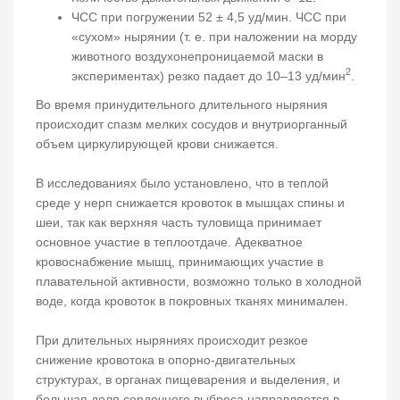
ЧСС при погружении 52 ± 4,5 уд/мин. ЧСС при
«сухом» нырянии (т. е. при наложении на морду
животного воздухонепроницаемой маски в
2
экспериментах) резко падает до 10–13 уд/мин
.
Во время принудительного длительного ныряния
происходит спазм мелких сосудов и внутриорганный
объем циркулирующей крови снижается.
В исследованиях было установлено, что в теплой
среде у нерп снижается кровоток в мышцах спины и
шеи, так как верхняя часть туловища принимает
основное участие в теплоотдаче. Адекватное
кровоснабжение мышц, принимающих участие в
плавательной активности, возможно только в холодной
воде, когда кровоток в покровных тканях минимален.
При длительных ныряниях происходит резкое
снижение кровотока в опорно-двигательных
структурах, в органах пищеварения и выделения, и
большая доля сердечного выброса направляется в