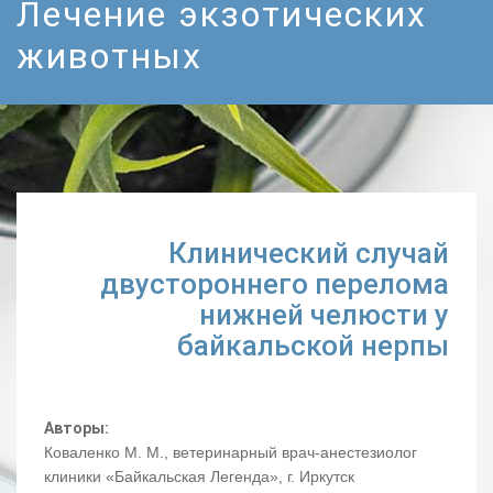
Лечение экзотических
животных
Клинический случай
двустороннего перелома
нижней челюсти у
байкальской нерпы
Авторы:
Коваленко М. М., ветеринарный врач-анестезиолог
клиники «Байкальская Легенда», г. Иркутск