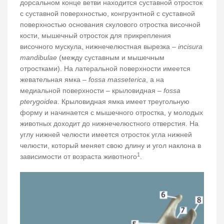
дорсальном конце ветви находится суставной отросток
с суставной поверхностью, конгруэнтной с суставной
поверхностью основания скулового отростка височной
кости, мышечный отросток для прикрепления
височного мускула, нижнечелюстная вырезка –
incisura
mandibulae
(между суставным и мышечным
отростками). На латеральной поверхности имеется
жевательная ямка –
fossa masseterica
, а на
медиальной поверхности – крыловидная –
fossa
pterygoidea
. Крыловидная ямка имеет треугольную
форму и начинается с мышечного отростка, у молодых
животных доходит до нижнечелюстного отверстия. На
углу нижней челюсти имеется отросток угла нижней
челюсти, который меняет свою длину и угол наклона в
1
зависимости от возраста животного
.