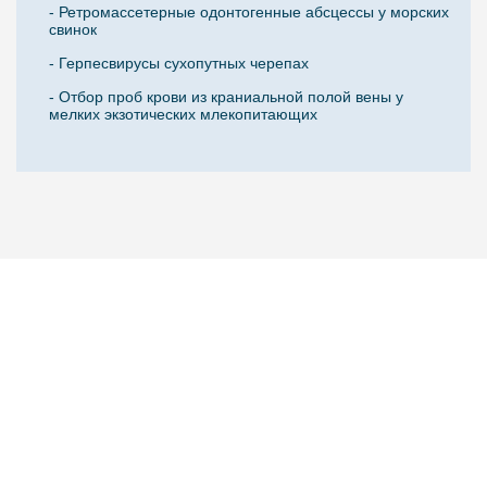
- Ретромасcетерные одонтогенные абсцессы у морских
свинок
- Герпесвирусы сухопутных черепах
- Отбор проб крови из краниальной полой вены у
мелких экзотических млекопитающих