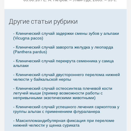
Другие статьи рубрики
- Клинический случай задержки смены зубов у альпаки
(Vicugna pacos)
- Клинический случай заворота желудка у леопарда
(Panthera pardus)
- Клинический случай перекрута семенника у самца
альпаки
- Клинический случай двустороннего перелома нижней
челюсти у байкальской нерпы
- Клинический случай остеосинтеза плечевой кости
летучей мыши (пример возможности работы с
непривычными экзотическими животными)
- Клинический случай успешного лечения саркоптоза у
группы альпак с применением флураланера
- Максилломандибулярная фиксация при переломе
нижней челюсти у щенка суриката