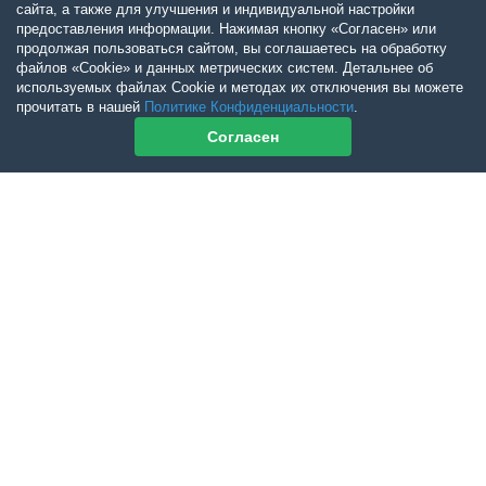
сайта, а также для улучшения и индивидуальной настройки
предоставления информации. Нажимая кнопку «Согласен» или
продолжая пользоваться сайтом, вы соглашаетесь на обработку
файлов «Cookie» и данных метрических систем. Детальнее об
используемых файлах Cookie и методах их отключения вы можете
прочитать в нашей
Политике Конфиденциальности
.
Согласен
Контакты журнала
По всем вопросам приобретения журнала Ветеринарный Петербург
обращайтесь:
Тел:
+7-960-272-75-98
tatyana.albul@yandex.ru
По всем вопросам приобретения книг обращайтесь:
+7 (950) 001-33-14
cdoba-tan@yandex.ru