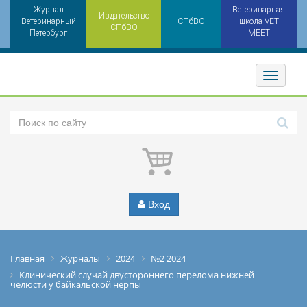
Журнал
Ветеринарная
Издательство
Ветеринарный
СПбВО
школа VET
СПбВО
Петербург
MEET
Toggler
Вход
Главная
Журналы
2024
№2 2024
Клинический случай двустороннего перелома нижней
челюсти у байкальской нерпы