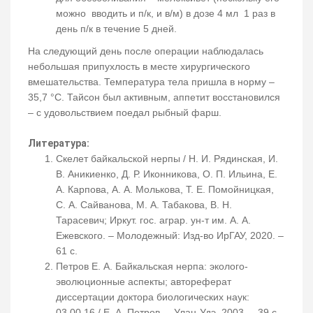
можно вводить и п/к, и в/м) в дозе 4 мл 1 раз в
день п/к в течение 5 дней.
На следующий день после операции наблюдалась
небольшая припухлость в месте хирургического
вмешательства. Температура тела пришла в норму –
35,7 °С. Тайсон был активным, аппетит восстановился
– с удовольствием поедал рыбный фарш.
Литература:
Скелет байкальской нерпы / Н. И. Рядинская, И.
В. Аникиенко, Д. Р. Иконникова, О. П. Ильина, Е.
А. Карпова, А. А. Молькова, Т. Е. Помойницкая,
С. А. Сайванова, М. А. Табакова, В. Н.
Тарасевич; Иркут. гос. аграр. ун-т им. А. А.
Ежевского. – Молодежный: Изд-во ИрГАУ, 2020. –
61 с.
Петров Е. А. Байкальская нерпа: эколого-
эволюционные аспекты; автореферат
диссертации доктора биологических наук:
03.00.16 / Е. А. Петров. – Улан-Удэ, 2003. – 39 с.