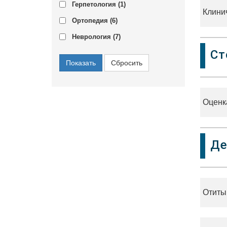
Герпетология (
1
)
Клини
Ортопедия (
6
)
Неврология (
7
)
Ст
Оценк
Де
Отиты