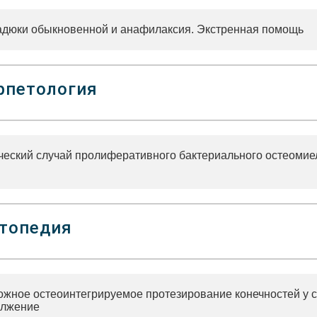
гадюки обыкновенной и анафилаксия. Экстренная помощь
рпетология
ческий случай пролиферативного бактериального остеомие
топедия
ожное остеоинтегрируемое протезирование конечностей у с
лжение