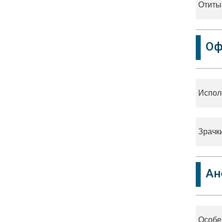
Отиты
Оф
Испол
Зрачки
Ан
Особе