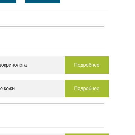
докринолога
Подробнее
ю кожи
Подробнее