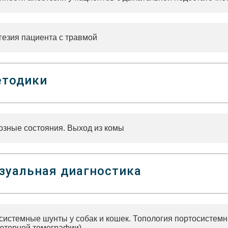
гезия пациента с травмой
тодики
озные состояния. Выход из комы
зуальная диагностика
системные шунты у собак и кошек. Топология портосистем
ютерной томографии)