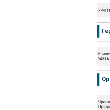
Укус 
Ге
Клини
удава
Ор
Чреск
Продо