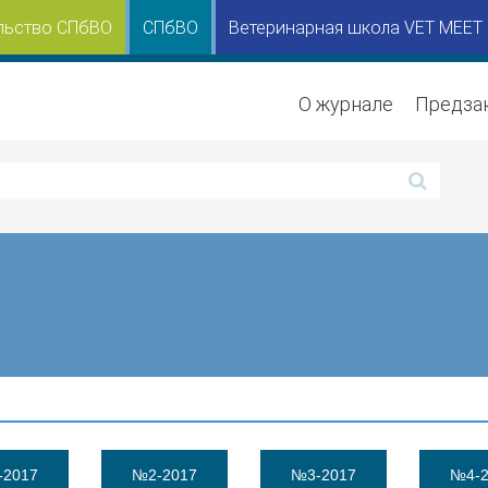
льство СПбВО
СПбВО
Ветеринарная школа VET MEET
О журнале
Предза
-2017
№2-2017
№3-2017
№4-2