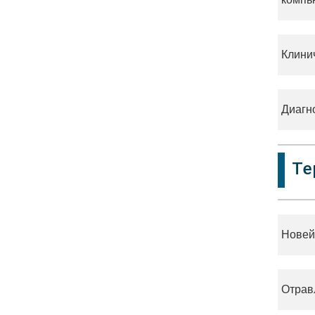
Клинич
Диагн
Те
Новей
Отрав