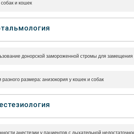
 собак и кошек
тальмология
ьзование донорской замороженной стромы для замещения
 разного размера: анизокория у кошек и собак
естезиология
нности анестезии у пациентов с дыхательной недостаточно