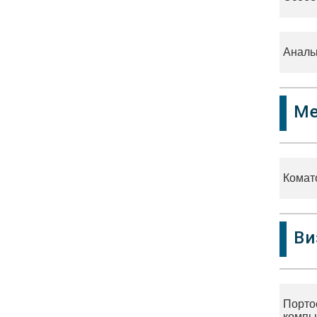
Аналь
Ме
Комат
Ви
Порто
компь