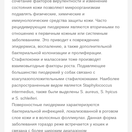
сочетание факторов вирулентности и изменение
состояния кожи позволяют микроорганизмам
подавлять физические, химические и
иммунологические средства защиты кожи. Часто
рецидивирующие пиодермии являются вторичными по
отношению к первичным кожным или системным
заболеваниям. Это приводит к повреждению
эпидермиса, воспалению, а также дополнительной
бактериальной колонизации и пролиферации.
Стафилококки и малассезии тоже производят
взаимовыгодные факторы роста. Подавляющее
большинство пиодермий у собак связано с
коагулазоположительными стафилококками. Наиболее
распространенным видом является Staphylococcus
intermedius, также были выделены S. aureus, S. hyicus
и S. schleiferi.
Поверхностные пиодермии характеризуются
бактериальной инфекцией, локализованной в роговом
слое кожи и в волосяных фолликулах. Данная форма
заболевания гораздо реже встречается у кошек и
связана с более широким диапазоном