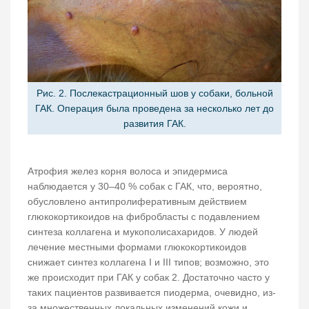
Рис. 2. Послекастрационный шов у собаки, больной
ГАК. Операция была проведена за несколько лет до
развития ГАК.
Атрофия желез корня волоса и эпидермиса
наблюдается у 30–40 % собак с ГАК, что, вероятно,
обусловлено антипролиферативным действием
глюкокортикоидов на фибробласты с подавлением
синтеза коллагена и мукополисахаридов. У людей
лечение местными формами глюкокортикоидов
снижает синтез коллагена I и III типов; возможно, это
же происходит при ГАК у собак 2. Достаточно часто у
таких пациентов развивается пиодерма, очевидно, из-
за множественных локальных изменений кожи и