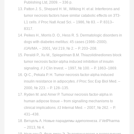
Publishing Ltd, 2009. – 336 р.
Patton J. S., Shepard H. M., Wilking H. et al. Interferons and
tumor necrosis factors have similar catabolic effects on 3T3-
L1 cells. // Proc Natl Acad Sci. – 1986, № 83. – Р. 8313–
8317.
Peikes H., Morris D. O., Hess R. S. Dermatologic disorders in
dogs with diabetes mellitus: 45 cases (1986–2000).
//JAVMA. – 2001, Vol 219, № 2. – Р. 203–208.
Peraldi P., Xu M., Spiegelman B.M. Thiazolidinediones block
tumor necrosis factor-alpha induced inhibition of insulin
signaling. // J Clin Invest. – 1997, № 100. – Р. 1863–1869.
Qi C., Pekala P. H. Tumor necrosis factor-alpha induced
insulin resistance in adipocytes. // Proc Soc Exp Biol Med. –
2000, № 223. – Р. 128–135.
Ryden M. and Arner P. Tumour necrosis factor-alpha in
human adipose tissue – from signalling mechanisms to
clinical implications. //J Internal Med. – 2007, № 262. – Р.
431–438.
Витцель А. Новые парадигмы адипогенеза. // VetPharma
– 2013, № 4.
Нельсон Р., Фельдман Э. Эндокринология и репродукция