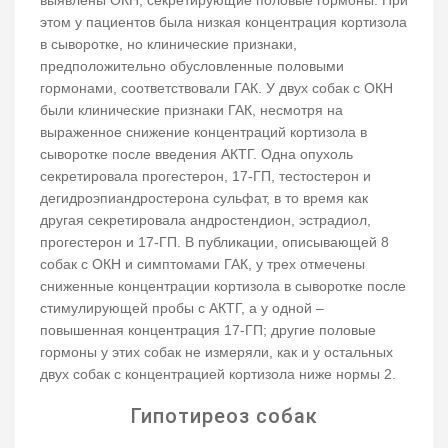
выявлены ОКН, секретирующие половые гормоны. При
этом у пациентов была низкая концентрация кортизола
в сыворотке, но клинические признаки,
предположительно обусловленные половыми
гормонами, соответствовали ГАК. У двух собак с ОКН
были клинические признаки ГАК, несмотря на
выраженное снижение концентраций кортизола в
сыворотке после введения АКТГ. Одна опухоль
секретировала прогестерон, 17-ГП, тестостерон и
дегидроэпиандростерона сульфат, в то время как
другая секретировала андростендион, эстрадиол,
прогестерон и 17-ГП. В публикации, описывающей 8
собак с ОКН и симптомами ГАК, у трех отмечены
сниженные концентрации кортизола в сыворотке после
стимулирующей пробы с АКТГ, а у одной –
повышенная концентрация 17-ГП; другие половые
гормоны у этих собак не измеряли, как и у остальных
двух собак с концентрацией кортизола ниже нормы 2.
Гипотиреоз собак