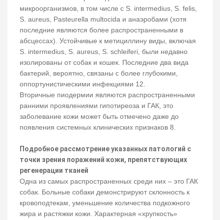
микроорганизмов, в том числе с S. intermedius, S. felis,
S. aureus, Pasteurella multocida и анаэробами (хотя
последние являются более распространенными в
абсцессах). Устойчивые к метициллину виды, включая
S. intermedius, S. aureus, S. schleiferi, были недавно
изолированы от собак и кошек. Последние два вида
бактерий, вероятно, связаны с более глубокими,
оппортунистическими инфекциями 12.
Вторичные пиодермии являются распространенными
ранними проявлениями гипотиреоза и ГАК, это
заболевание кожи может быть отмечено даже до
появления системных клинических признаков 8.
Подробное рассмотрение указанных патологий с
точки зрения поражений кожи, препятствующих
регенерации тканей
Одна из самых распространенных среди них – это ГАК
собак. Больные собаки демонстрируют склонность к
кровоподтекам, уменьшение количества подкожного
жира и растяжки кожи. Характерная «хрупкость»