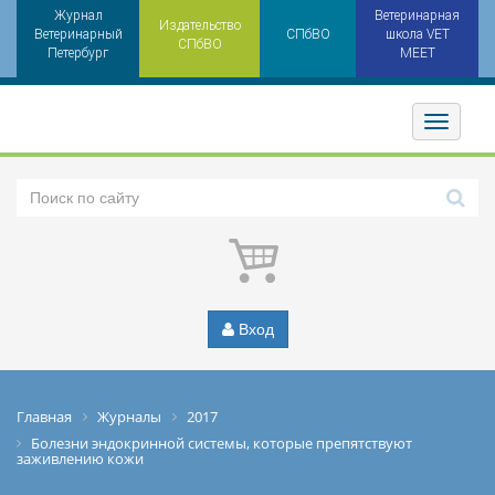
Журнал
Ветеринарная
Издательство
Ветеринарный
СПбВО
школа VET
СПбВО
Петербург
MEET
Toggler
Вход
Главная
Журналы
2017
Болезни эндокринной системы, которые препятствуют
заживлению кожи