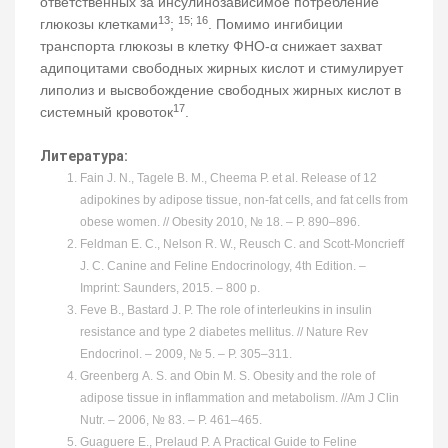
ответственных за инсулинозависимое потребление
13
15; 16
глюкозы клетками
;
. Помимо ингибиции
транспорта глюкозы в клетку ФНО-α снижает захват
адипоцитами свободных жирных кислот и стимулирует
липолиз и высвобождение свободных жирных кислот в
17
системный кровоток
.
Литература:
Fain J. N., Tagele B. M., Cheema P. et al. Release of 12
adipokines by adipose tissue, non-fat cells, and fat cells from
obese women. // Obesity 2010, № 18. – Р. 890–896.
Feldman E. C., Nelson R. W., Reusch C. and Scott-Moncrieff
J. C. Canine and Feline Endocrinology, 4th Edition. –
Imprint: Saunders, 2015. – 800 р.
Feve B., Bastard J. P. The role of interleukins in insulin
resistance and type 2 diabetes mellitus. // Nature Rev
Endocrinol. – 2009, № 5. – Р. 305–311.
Greenberg A. S. and Obin M. S. Obesity and the role of
adipose tissue in inflammation and metabolism. //Am J Clin
Nutr. – 2006, № 83. – Р. 461–465.
Guaguere E., Prelaud P. A Practical Guide to Feline