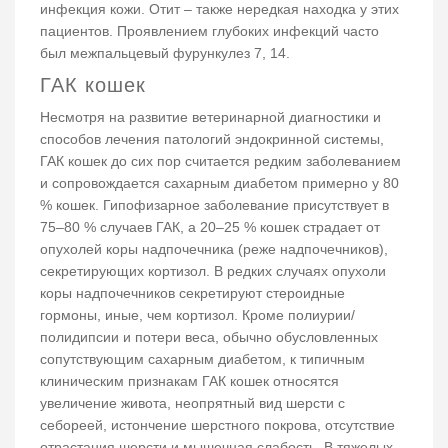
инфекция кожи. Отит – также нередкая находка у этих
пациентов. Проявлением глубоких инфекций часто
был межпальцевый фурункулез 7, 14.
ГАК кошек
Несмотря на развитие ветеринарной диагностики и
способов лечения патологий эндокринной системы,
ГАК кошек до сих пор считается редким заболеванием
и сопровождается сахарным диабетом примерно у 80
% кошек. Гипофизарное заболевание присутствует в
75–80 % случаев ГАК, а 20–25 % кошек страдает от
опухолей коры надпочечника (реже надпочечников),
секретирующих кортизол. В редких случаях опухоли
коры надпочечников секретируют стероидные
гормоны, иные, чем кортизол. Кроме полиурии/
полидипсии и потери веса, обычно обусловленных
сопутствующим сахарным диабетом, к типичным
клиническим признакам ГАК кошек относятся
увеличение живота, неопрятный вид шерсти с
себореей, истончение шерстного покрова, отсутствие
отрастания шерсти и мышечная слабость. В тяжелых