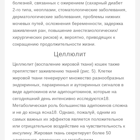
болезней, связанных с ожирением (сахарный диабет
2-го типа, неоплазии, стоматологические заболевания,
дерматологические заболевания, проблемы нижних
мочевых путей, осложнения беременности, задержка
заживления ран, повышение анестезиологических/
хирургических рисков) и, вероятно, приводящих к
сокращению продолжительности жизни.
Целлюлит
Целлюлит (воспаление жировой ткани) кошек также
препятствет заживлению тканей (рис. 5). Клетки
жировой ткани генерируют множество разнообразных
эндокринных, паракринных и аутокринных сигналов в
виде адипокинов или адипоцитокинов, которые на
сегодняшний день интенсивно исследуются18.
Метаболическая роль большинства адипокинов сложна
и не до конца ясна18. Однако, пожалуй, одним из
самых важных их эффектов является положительное
или отрицательное воздействие на чувствительность к
инсулину. Жировая ткань секретирует более 50
адипокинов, влияющих на метаболизм,