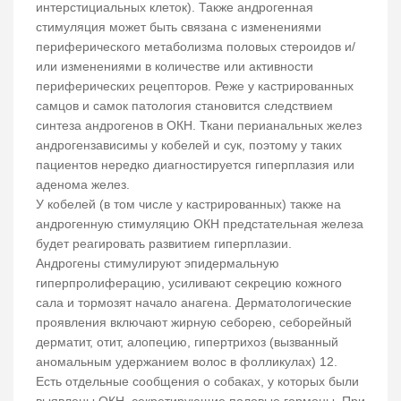
интерстициальных клеток). Также андрогенная
стимуляция может быть связана с изменениями
периферического метаболизма половых стероидов и/
или изменениями в количестве или активности
периферических рецепторов. Реже у кастрированных
самцов и самок патология становится следствием
синтеза андрогенов в ОКН. Ткани перианальных желез
андрогензависимы у кобелей и сук, поэтому у таких
пациентов нередко диагностируется гиперплазия или
аденома желез.
У кобелей (в том числе у кастрированных) также на
андрогенную стимуляцию ОКН предстательная железа
будет реагировать развитием гиперплазии.
Андрогены стимулируют эпидермальную
гиперпролиферацию, усиливают секрецию кожного
сала и тормозят начало анагена. Дерматологические
проявления включают жирную себорею, себорейный
дерматит, отит, алопецию, гипертрихоз (вызванный
аномальным удержанием волос в фолликулах) 12.
Есть отдельные сообщения о собаках, у которых были