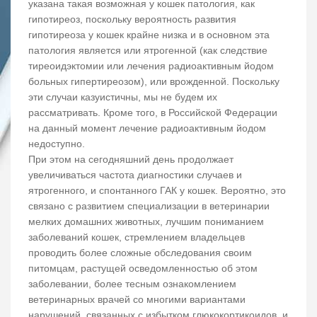
указана такая возможная у кошек патология, как
гипотиреоз, поскольку вероятность развития
гипотиреоза у кошек крайне низка и в основном эта
патология является или ятрогенной (как следствие
тиреоидэктомии или лечения радиоактивным йодом
больных гипертиреозом), или врожденной. Поскольку
эти случаи казуистичны, мы не будем их
рассматривать. Кроме того, в Российской Федерации
на данный момент лечение радиоактивным йодом
недоступно.
При этом на сегодняшний день продолжает
увеличиваться частота диагностики случаев и
ятрогенного, и спонтанного ГАК у кошек. Вероятно, это
связано с развитием специализации в ветеринарии
мелких домашних животных, лучшим пониманием
заболеваний кошек, стремлением владельцев
проводить более сложные обследования своим
питомцам, растущей осведомленностью об этом
заболевании, более тесным ознакомлением
ветеринарных врачей со многими вариантами
нарушений, связанных с избытком глюкокортикоидов, и