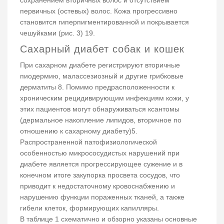
сохранением вторичных волос и отсутствием
первичных (остевых) волос. Кожа прогрессивно
становится гиперпигментированной и покрывается
чешуйками (рис. 3) 19.
Сахарный диабет собак и кошек
При сахарном диабете регистрируют вторичные
пиодермию, малассезиозный и другие грибковые
дерматиты 8. Помимо предрасположенности к
хроническим рецидивирующим инфекциям кожи, у
этих пациентов могут обнаруживаться ксантомы
(дермальное накопление липидов, вторичное по
отношению к сахарному диабету)5.
Распространенной патофизиологической
особенностью микрососудистых нарушений при
диабете является прогрессирующее сужение и в
конечном итоге закупорка просвета сосудов, что
приводит к недостаточному кровоснабжению и
нарушению функции пораженных тканей, а также
гибели клеток, формирующих капилляры.
В таблице 1 схематично и обзорно указаны основные