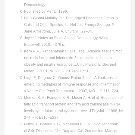
Dermatology.
Published by Merial, 1999.
Hill’s Global Mobility Fat: The Largest Endocrine Organ in
Cats and Other Species, It’s Not Just Energy Storage. P.
Jane Armstrong, Julie A. Churchill; 29–34.
Joyce J. Notes on Small Animal Dermatology. Wiley-
Blackwell, 2010. – 376 p.
Kern P. A., Ranganathan S., Li C. et al. Adipose tissue tumor
necrosis factor and interleukin-6 expression in human
obesity and insulin resistance. //Am J Physiol Endocrinol
Metab. – 2001, № 280. – Р. E745–E751.
Lago F., Dieguez C., Gomez-Reino J. et al. Adipokines as
emerging mediators of immune response and inflammation.
// Nature Clin Pract Rheumatol. – 2007, №3. – Р. 716–724.
Memon R. A., Feingold K. R., Moser A. H. et al. Regulation of
fatty acid transport protein and fatty acid translocase mRNA
levels by endotoxin and cytokines. //Am J Physiol. – 1998, №
274. – Р. E210–E217.
Nuttall T., Harvey R. G., McKeever P. J. A Color Handbook
of Skin Diseases of the Dog and Cat. 2nd edition. Manson