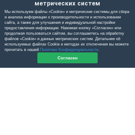
метрических систем
Мы используем файлы «Cookie» и метрические системы для сбора
и анализа информации о производительности и использовании
сайта, а также для улучшения и индивидуальной настройки
предоставления информации. Нажимая кнопку «Согласен» или
продолжая пользоваться сайтом, вы соглашаетесь на обработку
файлов «Cookie» и данных метрических систем. Детальнее об
используемых файлах Cookie и методах их отключения вы можете
прочитать в нашей
Политике Конфиденциальности
.
Согласен
Контакты журнала
По всем вопросам приобретения журнала Ветеринарный Петербург
обращайтесь:
Тел:
+7-960-272-75-98
tatyana.albul@yandex.ru
По всем вопросам приобретения книг обращайтесь: