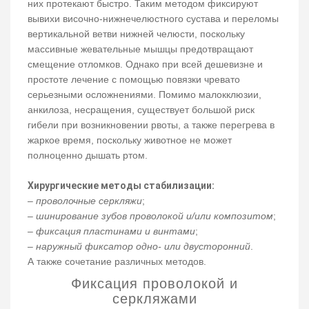
них протекают быстро. Таким методом фиксируют
вывихи височно-нижнечелюстного сустава и переломы
вертикальной ветви нижней челюсти, поскольку
массивные жевательные мышцы предотвращают
смещение отломков. Однако при всей дешевизне и
простоте лечение с помощью повязки чревато
серьезными осложнениями. Помимо малокклюзии,
анкилоза, несращения, существует большой риск
гибели при возникновении рвоты, а также перегрева в
жаркое время, поскольку животное не может
полноценно дышать ртом.
Хирургические методы стабилизации:
–
проволочные серкляжи
;
–
шинирование зубов проволокой и/или композитом
;
–
фиксация пластинами и винтами
;
–
наружный фиксатор одно- или двусторонний
.
А также сочетание различных методов.
Фиксация проволокой и
серкляжами