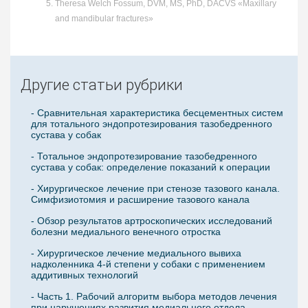
Theresa Welch Fossum, DVM, MS, PhD, DACVS «Maxillary
and mandibular fractures»
Другие статьи рубрики
- Сравнительная характеристика бесцементных систем
для тотального эндопротезирования тазобедренного
сустава у собак
- Тотальное эндопротезирование тазобедренного
сустава у собак: определение показаний к операции
- Хирургическое лечение при стенозе тазового канала.
Симфизиотомия и расширение тазового канала
- Обзор результатов артроскопических исследований
болезни медиального венечного отростка
- Хирургическое лечение медиального вывиха
надколенника 4-й степени у собаки с применением
аддитивных технологий
- Часть 1. Рабочий алгоритм выбора методов лечения
при нарушениях развития медиального отдела