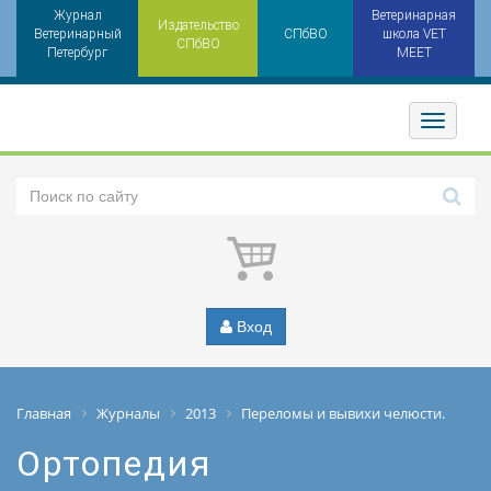
Журнал
Ветеринарная
Издательство
Ветеринарный
СПбВО
школа VET
СПбВО
Петербург
MEET
Toggler
Вход
Главная
Журналы
2013
Переломы и вывихи челюсти.
Ортопедия