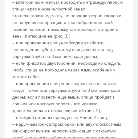
– категорически нельзя проводить интрамедуллярную
спицу через нижнечелюстной канал:
это невозможно сделать, не повредив корни клыков и
не нарушив иннервацию и кровообращение всей
нижней челюсти, поскольку там проходят артерии и
вены, питающие ее (рис. 3);
– при проведении спиц необходимо избегать
повреждения зубов, поэтому спицы вводятся под
верхушкой зуба на 3 мм ниже края десны;
– если фиксатор двусторонний, необходимо следить,
чтобы спица не проходила через язык, особенно у
мелких собак;
– при проведении спиц через верхнюю челюсть их
вводят также над верхушкой зуба на 3 мм выше края
десны; если провести еще выше, спица пройдет в
сошник или носовую полость, что чревато
кровотечением и отеком слизистой (рис. 2);
– с каждой стороны проводят не менее 2 спиц;
– наружным фиксатором одно- или двухплоскостным
фиксируют вывихи челюсти (фиксация с открытым
ртом), переломы в области премоляров и моляров