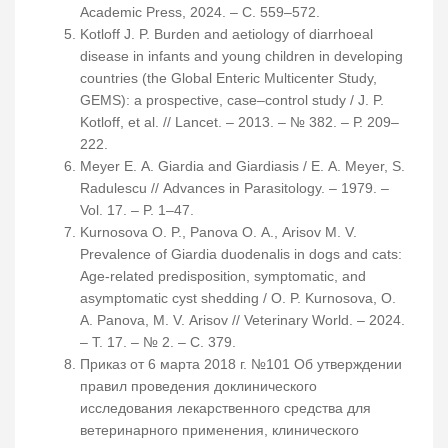
Academic Press, 2024. – С. 559–572.
Kotloff J. P. Burden and aetiology of diarrhoeal
disease in infants and young children in developing
countries (the Global Enteric Multicenter Study,
GEMS): a prospective, case–control study / J. P.
Kotloff, et al. // Lancet. – 2013. – № 382. – Р. 209–
222.
Meyer E. A. Giardia and Giardiasis / E. A. Meyer, S.
Radulescu // Advances in Parasitology. – 1979. –
Vol. 17. – P. 1–47.
Kurnosova O. P., Panova O. A., Arisov M. V.
Prevalence of Giardia duodenalis in dogs and cats:
Age-related predisposition, symptomatic, and
asymptomatic cyst shedding / O. P. Kurnosova, O.
A. Panova, M. V. Arisov // Veterinary World. – 2024.
– Т. 17. – № 2. – С. 379.
Приказ от 6 марта 2018 г. №101 Об утверждении
правил проведения доклинического
исследования лекарственного средства для
ветеринарного применения, клинического