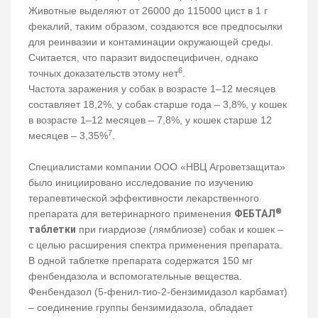
Животные выделяют от 26000 до 115000 цист в 1 г
фекалий, таким образом, создаются все предпосылки
для реинвазии и контаминации окружающей среды.
Считается, что паразит видоспецифичен, однако
6
точных доказательств этому нет
.
Частота заражения у собак в возрасте 1–12 месяцев
составляет 18,2%, у собак старше года – 3,8%, у кошек
в возрасте 1–12 месяцев – 7,8%, у кошек старше 12
7
месяцев – 3,35%
.
Специалистами компании ООО «НВЦ Агроветзащита»
было инициировано исследование по изучению
терапевтической эффективности лекарственного
®
препарата для ветеринарного применения
ФЕБТАЛ
таблетки
при гиардиозе (лямблиозе) собак и кошек –
с целью расширения спектра применения препарата.
В одной таблетке препарата содержатся 150 мг
фенбендазола и вспомогательные вещества.
Фенбендазол (5-фенил-тио-2-бензимидазол карбамат)
– соединение группы бензимидазола, обладает