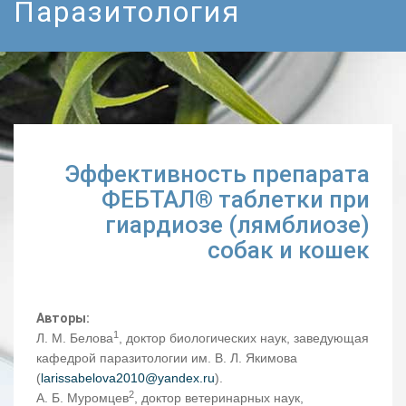
Паразитология
Эффективность препарата
ФЕБТАЛ® таблетки при
гиардиозе (лямблиозе)
собак и кошек
Авторы:
1
Л. М. Белова
, доктор биологических наук, заведующая
кафедрой паразитологии им. В. Л. Якимова
(
larissabelova2010@yandex.ru
).
2
А. Б. Муромцев
, доктор ветеринарных наук,