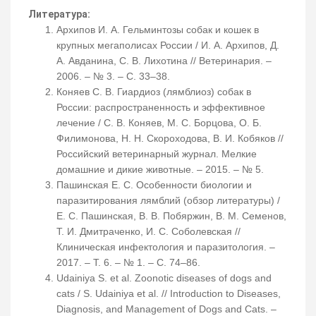
Литература:
Архипов И. А. Гельминтозы собак и кошек в
крупных мегаполисах России / И. А. Архипов, Д.
А. Авданина, С. В. Лихотина // Ветеринария. –
2006. – № 3. – С. 33–38.
Коняев С. В. Гиардиоз (лямблиоз) собак в
России: распространенность и эффективное
лечение / С. В. Коняев, М. С. Борцова, О. Б.
Филимонова, Н. Н. Скороходова, В. И. Кобяков //
Российский ветеринарный журнал. Мелкие
домашние и дикие животные. – 2015. – № 5.
Пашинская Е. С. Особенности биологии и
паразитирования лямблий (обзор литературы) /
Е. С. Пашинская, В. В. Побяржин, В. М. Семенов,
Т. И. Дмитраченко, И. С. Соболевская //
Клиническая инфектология и паразитология. –
2017. – Т. 6. – № 1. – С. 74–86.
Udainiya S. et al. Zoonotic diseases of dogs and
cats / S. Udainiya et al. // Introduction to Diseases,
Diagnosis, and Management of Dogs and Cats. –