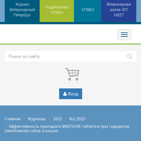
Журнал
Ветеринарная
Издательство
Ветеринарный
СПбВО
школа VET
СПбВО
Петербург
MEET
Toggler
Вход
Главная
Журналы
2025
№2 2025
Эффективность препарата ФЕБТАЛ® таблетки при гиардиозе
(лямблиозе) собак и кошек