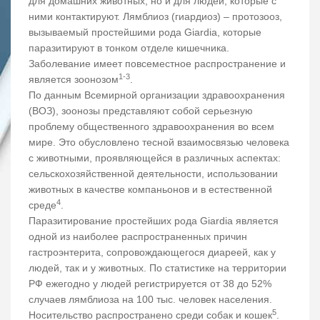
для домашних животных, но и для людей, которые с
ними контактируют. Лямблиоз (гиардиоз) – протозооз,
вызываемый простейшими рода Giardia, которые
паразитируют в тонком отделе кишечника.
Заболевание имеет повсеместное распространение и
1-3
является зоонозом
.
По данным Всемирной организации здравоохранения
(ВОЗ), зоонозы представляют собой серьезную
проблему общественного здравоохранения во всем
мире. Это обусловлено тесной взаимосвязью человека
с животными, проявляющейся в различных аспектах:
сельскохозяйственной деятельности, использовании
животных в качестве компаньонов и в естественной
4
среде
.
Паразитирование простейших рода Giardia является
одной из наиболее распространенных причин
гастроэнтерита, сопровождающегося диареей, как у
людей, так и у животных. По статистике на территории
РФ ежегодно у людей регистрируется от 38 до 52%
случаев лямблиоза на 100 тыс. человек населения.
5
Носительство распространено среди собак и кошек
.