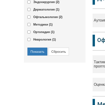
Эндохирургия (
2
)
Дерматология (
1
)
Офтальмология (
2
)
Аутои
Методики (
1
)
Ортопедия (
1
)
Оф
Неврология (
1
)
Тактик
пропто
Оценк
Ме