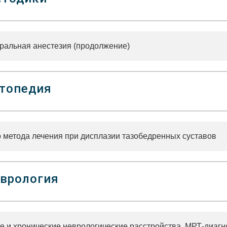
ральная анестезия (продолжение)
топедия
 метода лечения при дисплазии тазобедренных суставов
врология
е и хронические неврологические расстройства. МРТ-диагн