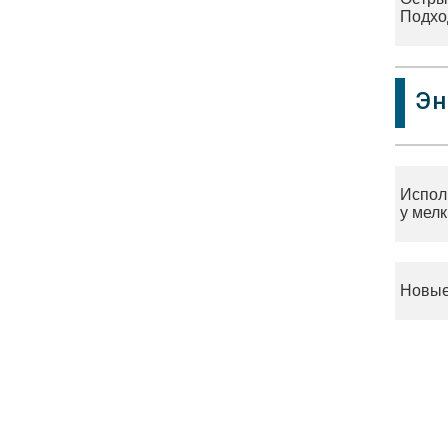
Подхо
Эн
Испол
у мел
Новые