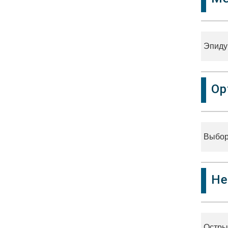
Эпиду
Ор
Выбор
Не
Остры