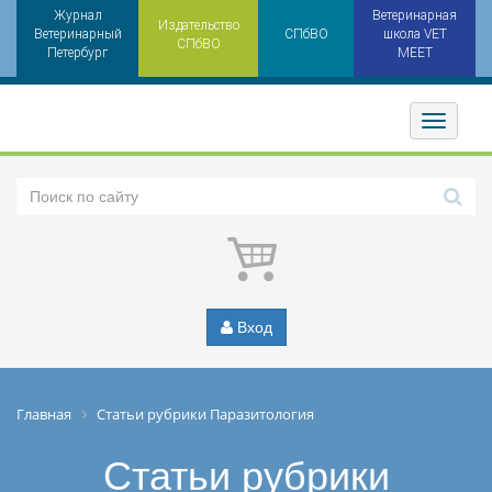
Журнал
Ветеринарная
Издательство
Ветеринарный
СПбВО
школа VET
СПбВО
Петербург
MEET
Toggler
Вход
Главная
Статьи рубрики Паразитология
Статьи рубрики