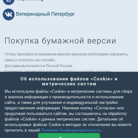
Ветеринарный Петербург
Покупка бумажной версии
Чтобы приобрести бумажную версию журнала необходимо оформить
заказ и оплатить его онлайн.
Доставка выполняется Почтой России.
Стоимость экземпляра журнала указанна с учетом доставки.
По вопросам рассылки в другие странны обращайтесь к заместителю
Об использовании файлов «Cookie» и
метрических систем
главного редактора:
tatyana.albul@yandex.ru
.
Мы используем файлы «Cookie» и метрические системы для сбора
и анализа информации о производительности и использовании
сайта, а также для улучшения и индивидуальной настройки
Предзаказ
предоставления информации. Нажимая кнопку «Согласен» или
продолжая пользоваться сайтом, вы соглашаетесь на обработку
файлов «Cookie» и данных метрических систем. Детальнее об
используемых файлах Cookie и методах их отключения вы можете
прочитать в нашей
Политике Конфиденциальности
.
© Издательство Санкт-Петербургское ветеринарное общество |
Политика
конфиденциальности
|
Правила использования
|
Пользовательское