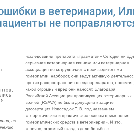
ошибки в ветеринарии, Ил
пациенты не поправляютс
исследований препарата «травматин» Сегодня ни од
серьезная ветеринарная клиника или ветеринарная
т-
ассоциация не сотрудничает с производителями
гомеопатии, наоборот, они ведут активную деятельнос
против распространения псевдопрепаратов, понимая,
какой огромный вред они наносят. Благодаря
нтов,
ились
Российской Ассоциации практикующих ветеринарных
ия
врачей (RSAVA) не была допущена к защите
диссертация Новосадюк Т. В. под названием
«Теоретические и практические основы применения
атов, не
гомеопатических средств в ветеринарии». И это,
ечению
конечно, огромный вклад в дело борьбы с