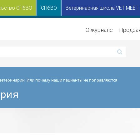
льство СПбВО
СПбВО
Ветеринарная школа VET MEET
О журнале
Предза
ветеринарии, Или почему наши пациенты не поправляются
ория