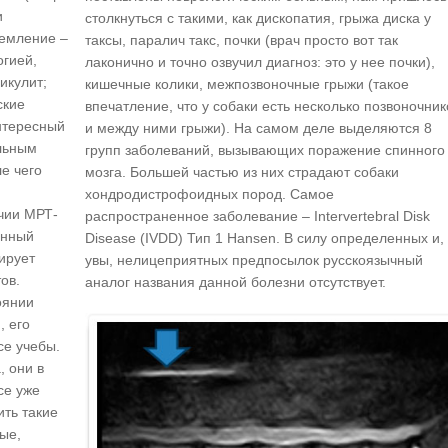
и
столкнуться с такими, как дископатия, грыжа диска у
щемление –
таксы, паралич такс, почки (врач просто вот так
огией,
лаконично и точно озвучил диагноз: это у нее почки),
икулит;
кишечные колики, межпозвоночные грыжи (такое
ские
впечатление, что у собаки есть несколько позвоночник
нтересный
и между ними грыжи). На самом деле выделяются 8
альным
групп заболеваний, вызывающих поражение спинного
е чего
мозга. Большей частью из них страдают собаки
хондродистрофоидных пород. Самое
чии МРТ-
распространенное заболевание – Intervertebral Disk
янный
Disease (IVDD) Тип 1 Hansen. В силу определенных и,
ирует
увы, нелицеприятных предпосылок русскоязычный
ов.
аналог названия данной болезни отсутствует.
оянии
, его
се учебы.
, они в
се уже
ить такие
ые,