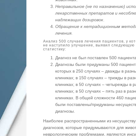
Неправильное (не по назначению) исп
лекарственных препаратов и несобл
надлежащих дозировок
.
Обращение к нетрадиционным метод
лечения
.
Анализ 500 случаев лечения пациентов, у кот
не наступило улучшение, выявил следующую
статистику:
Диагноз не был поставлен 500 пациент
Диагнозы были придуманы 500 пациент
которых в 250 случаях – дважды в разн
клиниках; в 150 случаях – трижды в раз
клиниках; в 50 случаях – четырежды в 
клиниках; в 50 случаях – пять раз в раз
клиниках. В общей сложности 460 паци
были поставлены/придуманы несущес
диагнозы.
Наиболее распространенными из несуществ
диагнозов, которые придумываются для живо
неврологическим проблемами, являются инсу