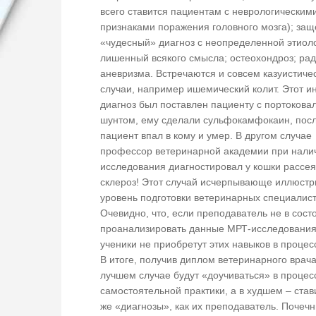
всего ставится пациентам с неврологическим
признаками поражения головного мозга); за
«чудесный» диагноз с неопределенной этиол
лишенный всякого смысла; остеохондроз; рад
аневризма. Встречаются и совсем казуистиче
случаи, например ишемический колит. Этот и
диагноз был поставлен пациенту с портоков
шунтом, ему сделали сульфокамфокаин, посл
пациент впал в кому и умер. В другом случае
профессор ветеринарной академии при нали
исследования диагностировал у кошки рассе
склероз! Этот случай исчерпывающе иллюстр
уровень подготовки ветеринарных специалист
Очевидно, что, если преподаватель не в сост
проанализировать данные МРТ-исследования
ученики не приобретут этих навыков в процес
В итоге, получив диплом ветеринарного врача
лучшем случае будут «доучиваться» в процес
самостоятельной практики, а в худшем – став
же «диагнозы», как их преподаватель. Почечн