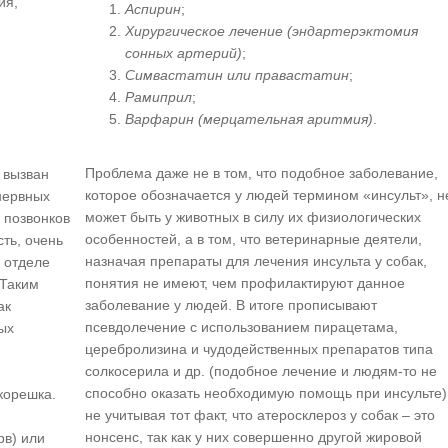
ия,
Аспирин
;
Хирургическое лечение (эндартерэктомия
сонных артерий)
;
Симвастатин или правастатин
;
Рамиприл
;
Варфарин (мерцательная аритмия)
.
Проблема даже не в том, что подобное заболевание,
 вызван
которое обозначается у людей термином «инсульт», н
нервных
может быть у животных в силу их физиологических
 позвонков
особенностей, а в том, что ветеринарные деятели,
ть, очень
назначая препараты для лечения инсульта у собак,
 отделе
понятия не имеют, чем профилактируют данное
 Таким
заболевание у людей. В итоге прописывают
ак
псевдолечение с использованием пирацетама,
ых
церебролизина и чудодейственных препаратов типа
солкосерила и др. (подобное лечение и людям-то не
способно оказать необходимую помощь при инсульте)
корешка.
не учитывая тот факт, что атеросклероз у собак – это
нонсенс, так как у них совершенно другой жировой
рв) или