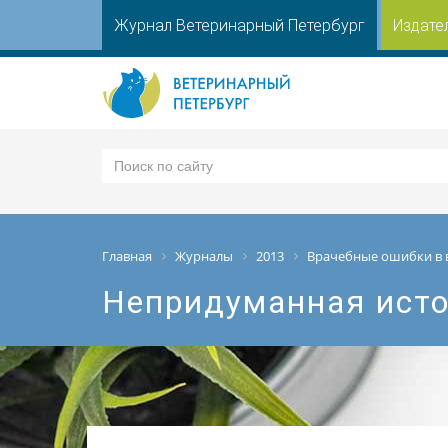
Журнал Ветеринарный Петербург
Издате
Главная
Журналы
2013
Врачебные ошибки в 
Непридуманная ист