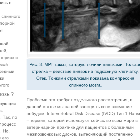
ись в
и спинного
опорной
ны
иной
тей,
стериоз и
имой
Рис. 3. МРТ таксы, которую лечили пиявками. Толста
 бедный
стрелка – действие пиявок на подкожную клетчатку.
ки
Отек. Тонкими стрелками показана компрессия
гого.
спинного мозга.
нозы?
Проблема эта требует отдельного рассмотрения, в
твующие
данной статье мы на ней заострять свое внимание
ть
небудем. Intervertebral Disk Disease (IVDD) Тип 1 Hans
 Так, по
– термин, который используют сейчас во всем мире в
процесс
ветеринарной практике для пациентов с болезнями
. Но,
межпозвонковых дисков, вытесняющий постепенно
 его