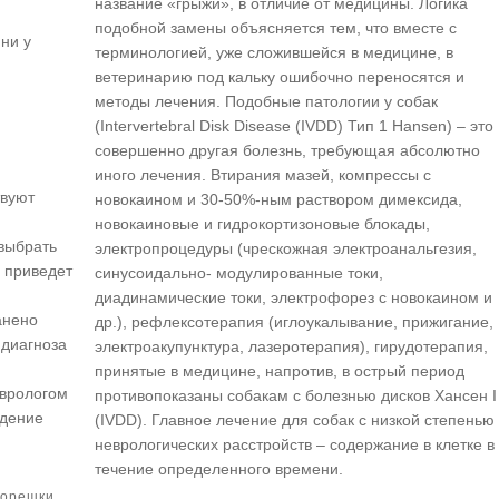
название «грыжи», в отличие от медицины. Логика
подобной замены объясняется тем, что вместе с
ни у
терминологией, уже сложившейся в медицине, в
ветеринарию под кальку ошибочно переносятся и
методы лечения. Подобные патологии у собак
(Intervertebral Disk Disease (IVDD) Тип 1 Hansen) – это
совершенно другая болезнь, требующая абсолютно
иного лечения. Втирания мазей, компрессы с
твуют
новокаином и 30-50%-ным раствором димексида,
новокаиновые и гидрокортизоновые блокады,
выбрать
электропроцедуры (чрескожная электроанальгезия,
 приведет
синусоидально- модулированные токи,
диадинамические токи, электрофорез с новокаином и
анено
др.), рефлексотерапия (иглоукалывание, прижигание,
 диагноза
электроакупунктура, лазеротерапия), гирудотерапия,
принятые в медицине, напротив, в острый период
еврологом
противопоказаны собакам с болезнью дисков Хансен I
едение
(IVDD). Главное лечение для собак с низкой степенью
неврологических расстройств – содержание в клетке в
течение определенного времени.
корешки,