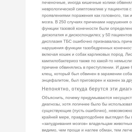
печеночные, иногда кишечные колики обвинял
неврологической симптоматике у пациентов с
проявлениями поражения как головного, так 
мозга. В 250 случаях причинами нарушения 
функции тазовой конечности были определе
дископатия и дискоспондилез; у 50 пациентов
дисплазия ТБС ошибочно признавалась прич
нарушения функции тазобедренных конечнос
включая кошек и собак карликовых пород. Ли
кампилобактериоз также по какой-то немысл
причине обвинялись в преступлении. И даже
клещ, который был обвинен в заражении соба
энцефалитом, был приговорен и казнен за дру
Непонятно, откуда берутся эти диаг
Объяснить, почему придумываются несущес
диагнозы, хотя логичнее было бы использова
существующие (пусть ошибочно), невозможно.
крайней мере, правдоподобнее выглядел бы 
«запудривания мозгов» владельцам животных
видимо, чем проще и наглее обман, тем легче