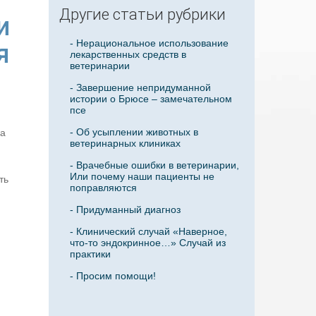
Другие статьи рубрики
и
- Нерациональное использование
я
лекарственных средств в
ветеринарии
- Завершение непридуманной
истории о Брюсе – замечательном
псе
- Об усыплении животных в
на
ветеринарных клиниках
- Врачебные ошибки в ветеринарии,
Или почему наши пациенты не
ть
поправляются
- Придуманный диагноз
- Клинический случай «Наверное,
что-то эндокринное…» Случай из
практики
- Просим помощи!