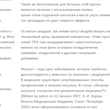
Таким же бесполезным для больных этой группы
 анализ
является лечение с использованием пиявок:
кроме отека подкожной клетчатки в месте укуса пиявки
,
эти процедуры не дают никакого эффекта.
тител к
Остается загадкой, как пиявки могут воздействовать н
. д. Мозг
гиалиновый хрящ, вызвавший компрессию. Ответ прос
мозжечок):
никак! 70% такс выздоравливают самостоятельно,
 анализ
именно на этом фате основано псевдолечение
пиявками, хондролоном и другими пищевыми
графия,
добавками.
Инсульт – еще одно заболевание, которое ошибочно
и.
диагностируется у животных по аналогии с медициной
В медицине существуют апробированные способы
профилактики и лечения инсульта. В статье «Лечение
 анализ
инсульта: ноотропы или доказательная медицина?!»
(Written by admin on 12 January 2007, А. И. Корзун.
Военно-Медицинская Академия, Санкт- Петербург,
и.
2002) четко сформулированы основные из них: