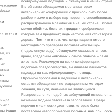
псевдонаучным подходом и лженаукой в нашей стране
ользование
В этой связи обращаемся к организаторам
юдение
ветеринарных конференций с просьбой быть более
разборчивыми в выборе партнеров, не способствовать
ам
распространению мракобесия в нашей стране. Вполн
можно обойтись без этих «тридцати сребреников»,
которые вам предложат, ведь честное имя стоит гораз
орых так и
дороже. Помните о том, что, когда пациент вместо
необходимого препарата получает «пустышку»
ам.
(подсоленную воду), обманутыми оказываются все:
ам, из
врачи, владельцы животных и самое главное – сами
ых
животные. Рекламируя на своих конференциях
ных
подобные псевдолекарства, вы лишаете пациентов
разных
надежды на квалифицированную помощь.
ных
Огромной проблемой в медицине и ветеринарии
ентам
остается обращение к нетрадиционным методам
твующие
лечения, по сути, лечением не являющимся.
Распространение подобных заблуждений основано на
ующих
незнании людьми патогенеза заболеваний. Среди
тных с
перечня мифических диагнозов, которые были
льт (чаще
поставлены неврологическим больным, нам пришлось