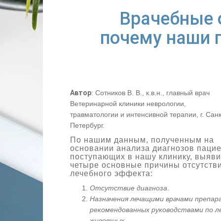
Врачебные 
почему наши 
Автор
: Сотников В. В., к.в.н., главный врач
Ветеринарной клиники неврологии,
травматологии и интенсивной терапии, г. Санк
Петербург.
По нашим данным, полученным на
основании анализа диагнозов пацие
поступающих в нашу клинику, выяв
четыре основные причины отсутств
лечебного эффекта:
Отсутствие диагноза
.
Назначения лечащими врачами препар
рекомендованных руководствами по л
животных
.