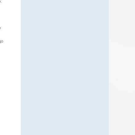
.
е
до