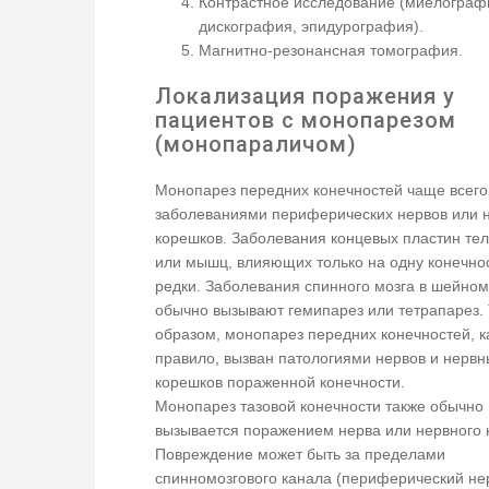
Контрастное исследование (миелограф
дискография, эпидурография).
Магнитно-резонансная томография.
Локализация поражения у
пациентов с монопарезом
(монопараличом)
Монопарез передних конечностей чаще всего
заболеваниями периферических нервов или 
корешков. Заболевания концевых пластин тел
или мышц, влияющих только на одну конечнос
редки. Заболевания спинного мозга в шейном
обычно вызывают гемипарез или тетрапарез.
образом, монопарез передних конечностей, к
правило, вызван патологиями нервов и нервн
корешков пораженной конечности.
Монопарез тазовой конечности также обычно
вызывается поражением нерва или нервного 
Повреждение может быть за пределами
спинномозгового канала (периферический не