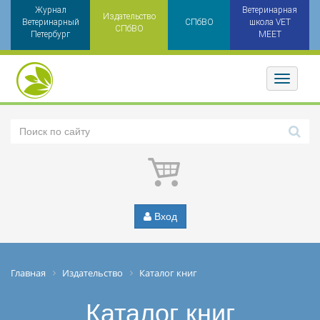
Журнал
Ветеринарная
Издательство
Ветеринарный
СПбВО
школа VET
СПбВО
Петербург
MEET
Toggler
Вход
Главная
Издательство
Каталог книг
Каталог книг